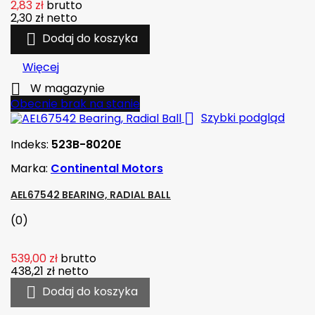
2,83 zł
brutto
2,30 zł
netto

Dodaj do koszyka
Więcej

W magazynie
Obecnie brak na stanie

Szybki podgląd
Indeks:
523B-8020E
Marka:
Continental Motors
AEL67542 BEARING, RADIAL BALL
(0)
539,00 zł
brutto
438,21 zł
netto

Dodaj do koszyka