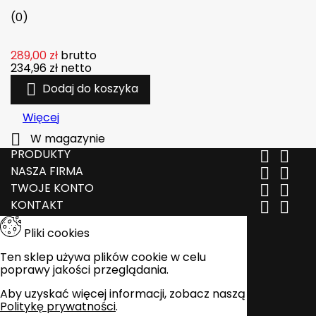
(0)
289,00 zł
brutto
234,96 zł
netto

Dodaj do koszyka
Więcej

W magazynie
PRODUKTY


NASZA FIRMA


TWOJE KONTO


KONTAKT


Pliki cookies
Ten sklep używa plików cookie w celu
poprawy jakości przeglądania.
Aby uzyskać więcej informacji, zobacz naszą
Politykę prywatności
.