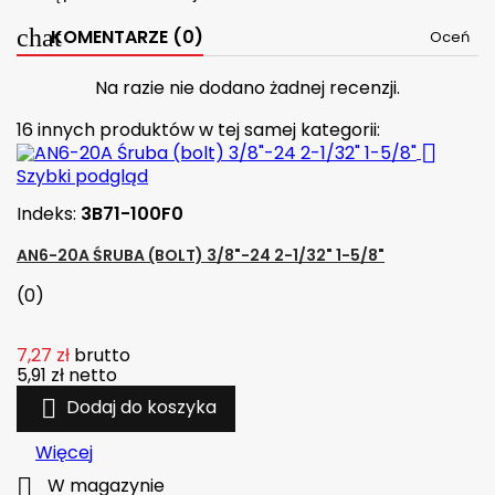
KOMENTARZE (0)
Oceń
Na razie nie dodano żadnej recenzji.
16 innych produktów w tej samej kategorii:

Szybki podgląd
Indeks:
3B71-100F0
AN6-20A ŚRUBA (BOLT) 3/8"-24 2-1/32" 1-5/8"
(0)
7,27 zł
brutto
5,91 zł
netto

Dodaj do koszyka
Więcej

W magazynie