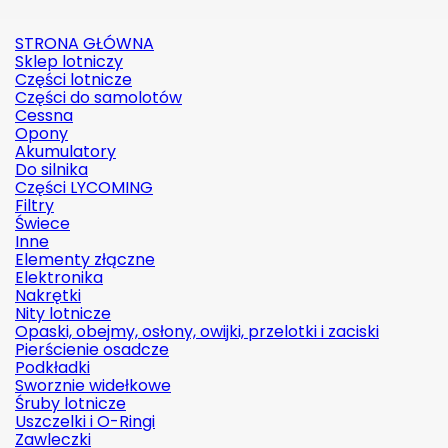
STRONA GŁÓWNA
Sklep lotniczy
Części lotnicze
Części do samolotów
Cessna
Opony
Akumulatory
Do silnika
Części LYCOMING
Filtry
Świece
Inne
Elementy złączne
Elektronika
Nakrętki
Nity lotnicze
Opaski, obejmy, osłony, owijki, przelotki i zaciski
Pierścienie osadcze
Podkładki
Sworznie widełkowe
Śruby lotnicze
Uszczelki i O-Ringi
Zawleczki