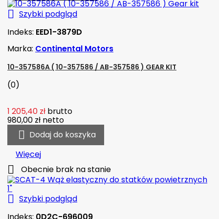

Szybki podgląd
Indeks:
EED1-3879D
Marka:
Continental Motors
10-357586A ( 10-357586 / AB-357586 ) GEAR KIT
(0)
1 205,40 zł
brutto
980,00 zł
netto

Dodaj do koszyka
Więcej

Obecnie brak na stanie

Szybki podgląd
Indeks:
0D2C-696009