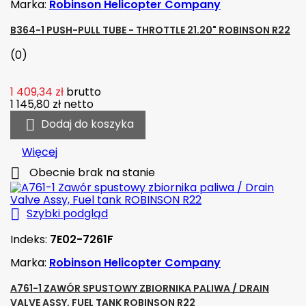
Marka:
Robinson Helicopter Company
B364-1 PUSH-PULL TUBE - THROTTLE 21.20" ROBINSON R22
(0)
1 409,34 zł
brutto
1 145,80 zł
netto

Dodaj do koszyka
Więcej

Obecnie brak na stanie

Szybki podgląd
Indeks:
7E02-7261F
Marka:
Robinson Helicopter Company
A761-1 ZAWÓR SPUSTOWY ZBIORNIKA PALIWA / DRAIN
VALVE ASSY, FUEL TANK ROBINSON R22