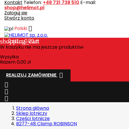
Kontakt
Telefon:
+48 731 738 510
E-mail:
shop@helimot.pl
Zaloguj się
Stwórz konto

Polski
shopping_cart
0
szt. - 0,00 zł
W koszyku nie ma jeszcze produktów
Wysyłka
Razem
0,00 zł

REALIZUJ ZAMÓWIENIE



Strona główna
Sklep lotniczy
Części lotnicze
B277-48 Clamp ROBINSON