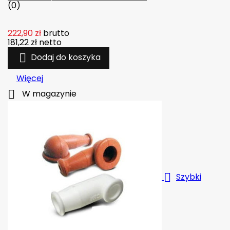
(0)
222,90 zł
brutto
181,22 zł
netto

Dodaj do koszyka
Więcej

W magazynie

Szybki