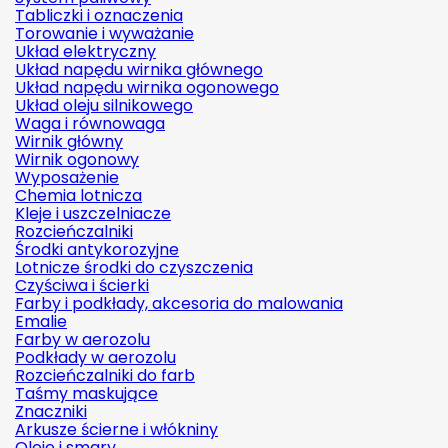
Tabliczki i oznaczenia
Torowanie i wyważanie
Układ elektryczny
Układ napędu wirnika głównego
Układ napędu wirnika ogonowego
Układ oleju silnikowego
Waga i równowaga
Wirnik główny
Wirnik ogonowy
Wyposażenie
Chemia lotnicza
Kleje i uszczelniacze
Rozcieńczalniki
Środki antykorozyjne
Lotnicze środki do czyszczenia
Czyściwa i ścierki
Farby i podkłady, akcesoria do malowania
Emalie
Farby w aerozolu
Podkłady w aerozolu
Rozcieńczalniki do farb
Taśmy maskujące
Znaczniki
Arkusze ścierne i włókniny
Oleje i smary