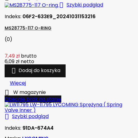

Szybki podgląd
Indeks:
06F2-633E9_20241031153216
MS28775-117 O-RING
(0)
7,49 zł
brutto
6,09 zł
netto

Dodaj do koszyka
Więcej

W magazynie
Obecnie brak na stanie

Szybki podgląd
Indeks:
91DA-674A4