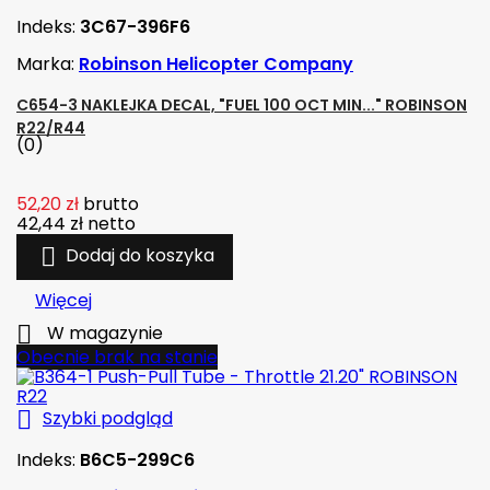
Indeks:
3C67-396F6
Marka:
Robinson Helicopter Company
C654-3 NAKLEJKA DECAL, "FUEL 100 OCT MIN..." ROBINSON
R22/R44
(0)
52,20 zł
brutto
42,44 zł
netto

Dodaj do koszyka
Więcej

W magazynie
Obecnie brak na stanie

Szybki podgląd
Indeks:
B6C5-299C6