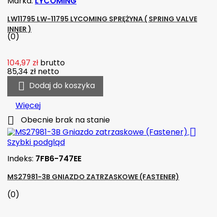
Marka:
LYCOMING
LW11795 LW-11795 LYCOMING SPRĘŻYNA ( SPRING VALVE
INNER )
(0)
104,97 zł
brutto
85,34 zł
netto

Dodaj do koszyka
Więcej

Obecnie brak na stanie

Szybki podgląd
Indeks:
7FB6-747EE
MS27981-3B GNIAZDO ZATRZASKOWE (FASTENER)
(0)