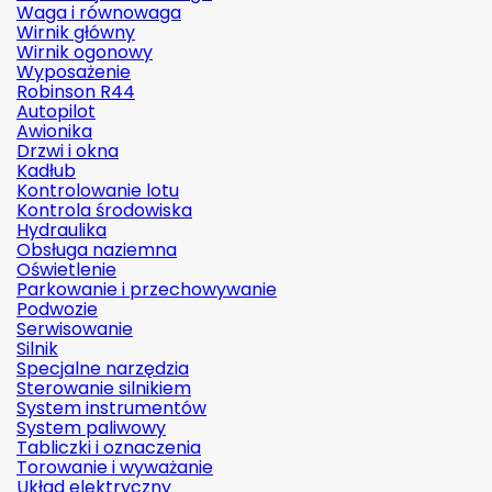
Waga i równowaga
Wirnik główny
Wirnik ogonowy
Wyposażenie
Robinson R44
Autopilot
Awionika
Drzwi i okna
Kadłub
Kontrolowanie lotu
Kontrola środowiska
Hydraulika
Obsługa naziemna
Oświetlenie
Parkowanie i przechowywanie
Podwozie
Serwisowanie
Silnik
Specjalne narzędzia
Sterowanie silnikiem
System instrumentów
System paliwowy
Tabliczki i oznaczenia
Torowanie i wyważanie
Układ elektryczny