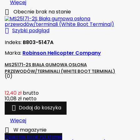
Więcej

Obecnie brak na stanie

Szybki podgląd
Indeks:
B803-5147A
Marka:
Robinson Helicopter Company
MS25171-2S BIAŁA GUMOWA OSŁONA
PRZEWODÓW/TERMINALI (WHITE BOOT TERMINAL)
(0)
12,40 zł
brutto
10,08 zł
netto

Dodaj do koszyka
Więcej

W magazynie
Obecnie brak na stanie