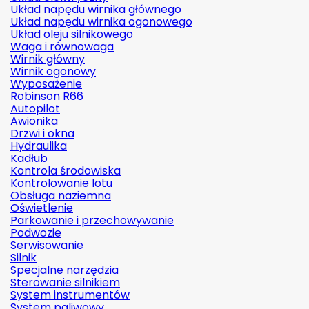
Układ napędu wirnika głównego
Układ napędu wirnika ogonowego
Układ oleju silnikowego
Waga i równowaga
Wirnik główny
Wirnik ogonowy
Wyposażenie
Robinson R66
Autopilot
Awionika
Drzwi i okna
Hydraulika
Kadłub
Kontrola środowiska
Kontrolowanie lotu
Obsługa naziemna
Oświetlenie
Parkowanie i przechowywanie
Podwozie
Serwisowanie
Silnik
Specjalne narzędzia
Sterowanie silnikiem
System instrumentów
System paliwowy