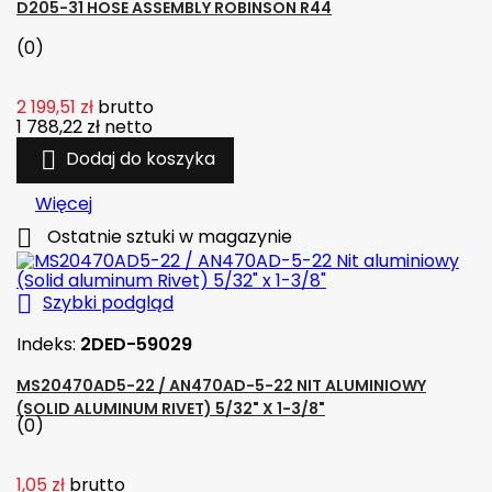
D205-31 HOSE ASSEMBLY ROBINSON R44
(0)
2 199,51 zł
brutto
1 788,22 zł
netto

Dodaj do koszyka
Więcej

Ostatnie sztuki w magazynie

Szybki podgląd
Indeks:
2DED-59029
MS20470AD5-22 / AN470AD-5-22 NIT ALUMINIOWY
(SOLID ALUMINUM RIVET) 5/32" X 1-3/8"
(0)
1,05 zł
brutto