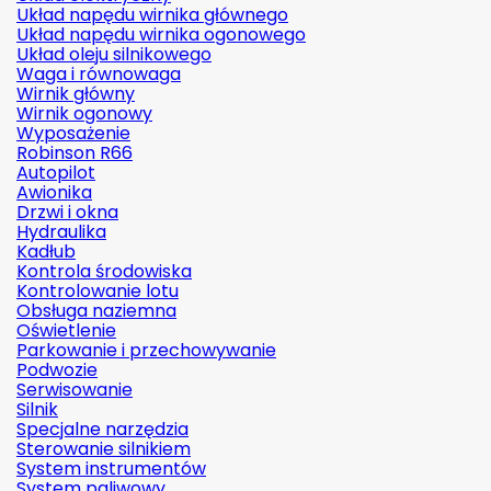
Układ napędu wirnika głównego
Układ napędu wirnika ogonowego
Układ oleju silnikowego
Waga i równowaga
Wirnik główny
Wirnik ogonowy
Wyposażenie
Robinson R66
Autopilot
Awionika
Drzwi i okna
Hydraulika
Kadłub
Kontrola środowiska
Kontrolowanie lotu
Obsługa naziemna
Oświetlenie
Parkowanie i przechowywanie
Podwozie
Serwisowanie
Silnik
Specjalne narzędzia
Sterowanie silnikiem
System instrumentów
System paliwowy