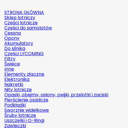
STRONA GŁÓWNA
Sklep lotniczy
Części lotnicze
Części do samolotów
Cessna
Opony
Akumulatory
Do silnika
Części LYCOMING
Filtry
Świece
Inne
Elementy złączne
Elektronika
Nakrętki
Nity lotnicze
Opaski, obejmy, osłony, owijki, przelotki i zaciski
Pierścienie osadcze
Podkładki
Sworznie widełkowe
Śruby lotnicze
Uszczelki i O-Ringi
Zawleczki