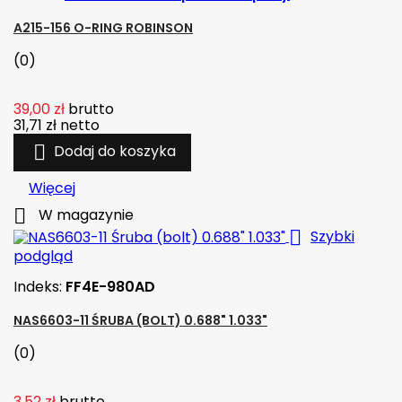
A215-156 O-RING ROBINSON
(0)
39,00 zł
brutto
31,71 zł
netto

Dodaj do koszyka
Więcej

W magazynie

Szybki
podgląd
Indeks:
FF4E-980AD
NAS6603-11 ŚRUBA (BOLT) 0.688" 1.033"
(0)
3,52 zł
brutto