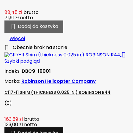
88,45 zł
brutto
71,91 zł
netto

Dodaj do koszyka
Więcej

Obecnie brak na stanie

Szybki podgląd
Indeks:
DBC9-19001
Marka:
Robinson Helicopter Company
C117-11 SHIM (THICKNESS 0.025 IN.) ROBINSON R44
(0)
163,59 zł
brutto
133,00 zł
netto