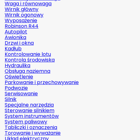
Waga i równowaga
Wirnik główny
Wirnik ogonowy
Wyposażenie
Robinson R44
Autopilot
Awionika
Drzwi i okna
Kadłub
Kontrolowanie lotu
Kontrola środowiska
Hydraulika
Obsługa naziemna
Oświetlenie
Parkowanie i przechowywanie
Podwozie
Serwisowanie
Silnik
Specjalne narzędzia
Sterowanie silnikiem
System instrumentów
System paliwowy
Tabliczki i oznaczenia
Torowanie i wyważanie
Układ elektryczny