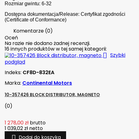
Rozmiar gwintu: 6-32
Dostępna dokumentacja/Release: Certyfikat zgodności
(Certificate of Conformance)
Komentarze (0)
Oceń
Na razie nie dodano żadnej recenzji.
16 innych produktów w tej samej kategorii:

Szybki
podgląd
Indeks:
CF8D-832EA
Marka:
Continental Motors
10-357426 BLOCK DISTRIBUTOR, MAGNETO
(0)
1 278,00 zł
brutto
1 039,02 zł
netto

Dodaj do koszyka