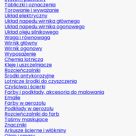
Tabliczki i oznaczenia
Torowanie i wyważanie
Układ elektryczny
Układ napędu wirnika głównego
Układ napędu wirnika ogonowego
Układ oleju silnikowego
Waga i równowaga
Wirnik główny
Wirnik ogonowy
Wyposażenie
Chemia lotnicza
Kleje i uszczelniacze
Rozcieńczalniki
Środki antykorozyjne
Lotnicze środki do czyszczenia
Czyściwa i ścierki
Farby i podkłady, akcesoria do malowania
Emalie
Farby w aerozolu
Podkłady w aerozolu
Rozcieńczalniki do farb
Taśmy maskujące
Znaczniki
Arkusze ścierne i włókniny
Oleje i smary