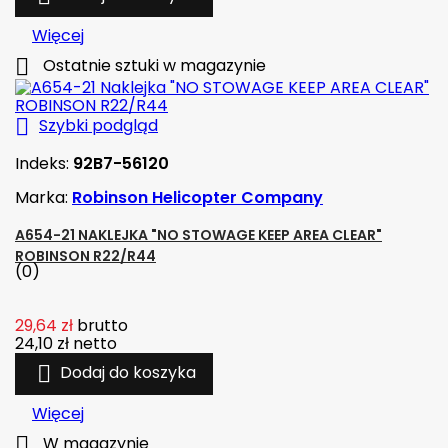
Więcej

Ostatnie sztuki w magazynie

Szybki podgląd
Indeks:
92B7-56120
Marka:
Robinson Helicopter Company
A654-21 NAKLEJKA "NO STOWAGE KEEP AREA CLEAR"
ROBINSON R22/R44
(0)
29,64 zł
brutto
24,10 zł
netto

Dodaj do koszyka
Więcej

W magazynie