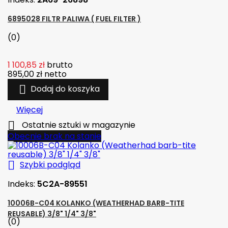
6895028 FILTR PALIWA ( FUEL FILTER )
(0)
1 100,85 zł
brutto
895,00 zł
netto

Dodaj do koszyka
Więcej

Ostatnie sztuki w magazynie
Obecnie brak na stanie

Szybki podgląd
Indeks:
5C2A-89551
10006B-C04 KOLANKO (WEATHERHAD BARB-TITE
REUSABLE) 3/8" 1/4" 3/8"
(0)