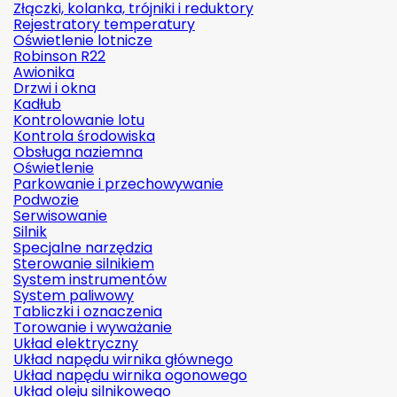
Złączki, kolanka, trójniki i reduktory
Rejestratory temperatury
Oświetlenie lotnicze
Robinson R22
Awionika
Drzwi i okna
Kadłub
Kontrolowanie lotu
Kontrola środowiska
Obsługa naziemna
Oświetlenie
Parkowanie i przechowywanie
Podwozie
Serwisowanie
Silnik
Specjalne narzędzia
Sterowanie silnikiem
System instrumentów
System paliwowy
Tabliczki i oznaczenia
Torowanie i wyważanie
Układ elektryczny
Układ napędu wirnika głównego
Układ napędu wirnika ogonowego
Układ oleju silnikowego