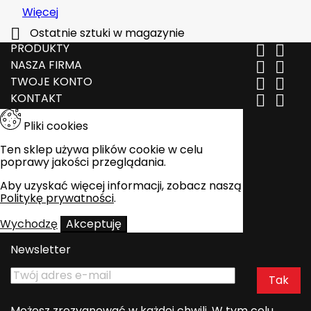
Więcej

Ostatnie sztuki w magazynie
PRODUKTY


NASZA FIRMA


TWOJE KONTO


KONTAKT


Pliki cookies
Ten sklep używa plików cookie w celu
poprawy jakości przeglądania.
Aby uzyskać więcej informacji, zobacz naszą
Politykę prywatności
.
Wychodzę
Akceptuję
Newsletter
Możesz zrezygnować w każdej chwili. W tym celu