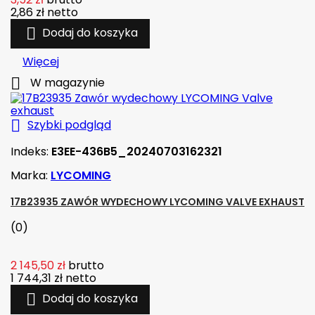
2,86 zł
netto

Dodaj do koszyka
Więcej

W magazynie

Szybki podgląd
Indeks:
E3EE-436B5_20240703162321
Marka:
LYCOMING
17B23935 ZAWÓR WYDECHOWY LYCOMING VALVE EXHAUST
(0)
2 145,50 zł
brutto
1 744,31 zł
netto

Dodaj do koszyka