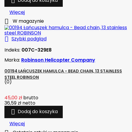

Dodaj do koszyka
Więcej

W magazynie

Szybki podgląd
Indeks:
007C-329E8
Marka:
Robinson Helicopter Company
00194 ŁAŃCUSZEK HAMULCA - BEAD CHAIN, 13 STAINLESS
STEEL ROBINSON
(0)
45,00 zł
brutto
36,59 zł
netto

Dodaj do koszyka
Więcej