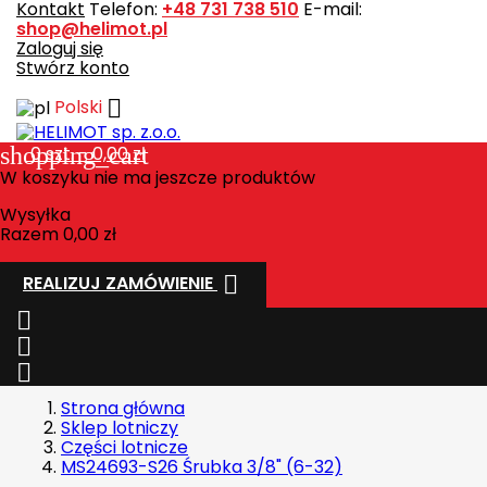
Kontakt
Telefon:
+48 731 738 510
E-mail:
shop@helimot.pl
Zaloguj się
Stwórz konto

Polski
shopping_cart
0
szt. - 0,00 zł
W koszyku nie ma jeszcze produktów
Wysyłka
Razem
0,00 zł

REALIZUJ ZAMÓWIENIE



Strona główna
Sklep lotniczy
Części lotnicze
MS24693-S26 Śrubka 3/8" (6-32)