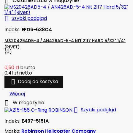

Ostatnie sztuki w magazynie

Szybki podgląd
Indeks:
EFD6-638C4
MS20426AD5-4 / AN426AD-5-4 NIT 2117 HARD 5/32" 1/4"
(RIVET)
(0)
0,50 zł
brutto
0,41 zł
netto

Dodaj do koszyka
Więcej

W magazynie

Szybki podgląd
Indeks:
E497-5151A
Marka:
Robinson Helicopter Company