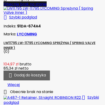
Obecnie brak na stanie

Szybki podgląd
Indeks:
91DA-674A4
Marka:
LYCOMING
LW11795 LW-11795 LYCOMING SPRĘŻYNA ( SPRING VALVE
INNER )
(0)
104,97 zł
brutto
85,34 zł
netto

Dodaj do koszyka
Więcej

Obecnie brak na stanie

Szybki
podgląd