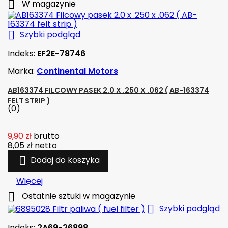

W magazynie

Szybki podgląd
Indeks:
EF2E-78746
Marka:
Continental Motors
AB163374 FILCOWY PASEK 2.0 X .250 X .062 ( AB-163374
FELT STRIP )
(0)
9,90 zł
brutto
8,05 zł
netto

Dodaj do koszyka
Więcej

Ostatnie sztuki w magazynie

Szybki podgląd
Indeks:
2A69-26898