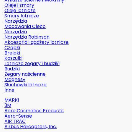
Oleje i smary
Oleje lotnicze
Smary lotnicze
Narzędzia
Mocowania Cleco
Narzędzia
Narzędzia Robinson
Akcesoria i gadżety lotnicze
Czapki
Breloki
Koszulki
Lotnicze zegary i budziki
Budziki
Zegary naścienne
Magnesy
Słuchawki lotnicze
Inne
MARKI
3M
Aero Cosmetics Products
Aero-Sense
AIR TRAC
Airbus Helicopters, Inc.