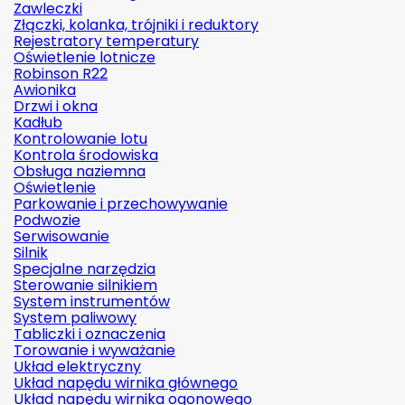
Zawleczki
Złączki, kolanka, trójniki i reduktory
Rejestratory temperatury
Oświetlenie lotnicze
Robinson R22
Awionika
Drzwi i okna
Kadłub
Kontrolowanie lotu
Kontrola środowiska
Obsługa naziemna
Oświetlenie
Parkowanie i przechowywanie
Podwozie
Serwisowanie
Silnik
Specjalne narzędzia
Sterowanie silnikiem
System instrumentów
System paliwowy
Tabliczki i oznaczenia
Torowanie i wyważanie
Układ elektryczny
Układ napędu wirnika głównego
Układ napędu wirnika ogonowego