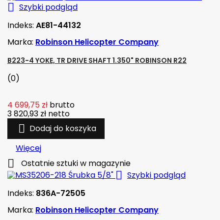

Szybki podgląd
Indeks:
AE81-44132
Marka:
Robinson Helicopter Company
B223-4 YOKE, TR DRIVE SHAFT 1.350" ROBINSON R22
(0)
4 699,75 zł
brutto
3 820,93 zł
netto

Dodaj do koszyka
Więcej

Ostatnie sztuki w magazynie

Szybki podgląd
Indeks:
836A-72505
Marka:
Robinson Helicopter Company