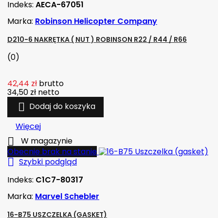
Indeks:
AECA-67051
Marka:
Robinson Helicopter Company
D210-6 NAKRĘTKA ( NUT ) ROBINSON R22 / R44 / R66
(0)
42,44 zł
brutto
34,50 zł
netto

Dodaj do koszyka
Więcej

W magazynie
Obecnie brak na stanie

Szybki podgląd
Indeks:
C1C7-80317
Marka:
Marvel Schebler
16-B75 USZCZELKA (GASKET)