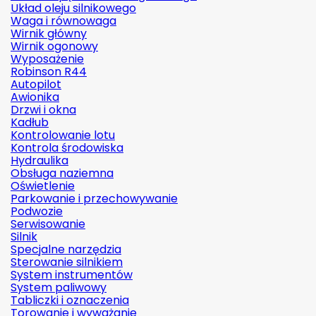
Układ oleju silnikowego
Waga i równowaga
Wirnik główny
Wirnik ogonowy
Wyposażenie
Robinson R44
Autopilot
Awionika
Drzwi i okna
Kadłub
Kontrolowanie lotu
Kontrola środowiska
Hydraulika
Obsługa naziemna
Oświetlenie
Parkowanie i przechowywanie
Podwozie
Serwisowanie
Silnik
Specjalne narzędzia
Sterowanie silnikiem
System instrumentów
System paliwowy
Tabliczki i oznaczenia
Torowanie i wyważanie