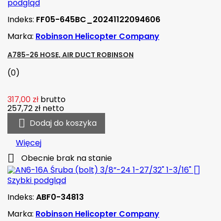
podgląd
Indeks:
FF05-645BC_20241122094606
Marka:
Robinson Helicopter Company
A785-26 HOSE, AIR DUCT ROBINSON
(0)
317,00 zł
brutto
257,72 zł
netto

Dodaj do koszyka
Więcej

Obecnie brak na stanie

Szybki podgląd
Indeks:
ABF0-34813
Marka:
Robinson Helicopter Company