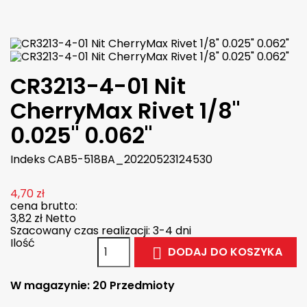

W magazynie
CR3213-4-01 Nit
CherryMax Rivet 1/8"
0.025" 0.062"
Indeks
CAB5-518BA_20220523124530
4,70 zł
cena brutto:
3,82 zł
Netto
Szacowany czas realizacji: 3-4 dni
Ilość
DODAJ DO KOSZYKA

W magazynie:
20 Przedmioty