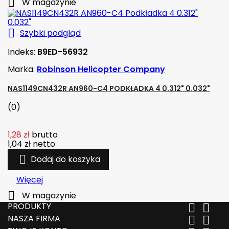

W magazynie

Szybki podgląd
Indeks:
B9ED-56932
Marka:
Robinson Helicopter Company
NAS1149CN432R AN960-C4 PODKŁADKA 4 0.312" 0.032"
(0)
1,28 zł
brutto
1,04 zł
netto

Dodaj do koszyka
Więcej

W magazynie
PRODUKTY


NASZA FIRMA

