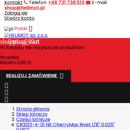
Kontakt
Telefon:
+48 731 738 510
E-mail:
shop@helimot.pl
Zaloguj się
Stwórz konto

Polski
shopping_cart
0
szt. - 0,00 zł
W koszyku nie ma jeszcze produktów
Wysyłka
Razem
0,00 zł

REALIZUJ ZAMÓWIENIE



Strona główna
Sklep lotniczy
Części lotnicze
CR3213-4-01 Nit CherryMax Rivet 1/8" 0.025"
0.062"