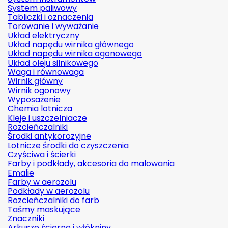
System paliwowy
Tabliczki i oznaczenia
Torowanie i wyważanie
Układ elektryczny
Układ napędu wirnika głównego
Układ napędu wirnika ogonowego
Układ oleju silnikowego
Waga i równowaga
Wirnik główny
Wirnik ogonowy
Wyposażenie
Chemia lotnicza
Kleje i uszczelniacze
Rozcieńczalniki
Środki antykorozyjne
Lotnicze środki do czyszczenia
Czyściwa i ścierki
Farby i podkłady, akcesoria do malowania
Emalie
Farby w aerozolu
Podkłady w aerozolu
Rozcieńczalniki do farb
Taśmy maskujące
Znaczniki
Arkusze ścierne i włókniny