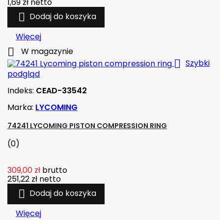
1,69 zł
netto

Dodaj do koszyka
Więcej

W magazynie

Szybki
podgląd
Indeks:
CEAD-33542
Marka:
LYCOMING
74241 LYCOMING PISTON COMPRESSION RING
(0)
309,00 zł
brutto
251,22 zł
netto

Dodaj do koszyka
Więcej