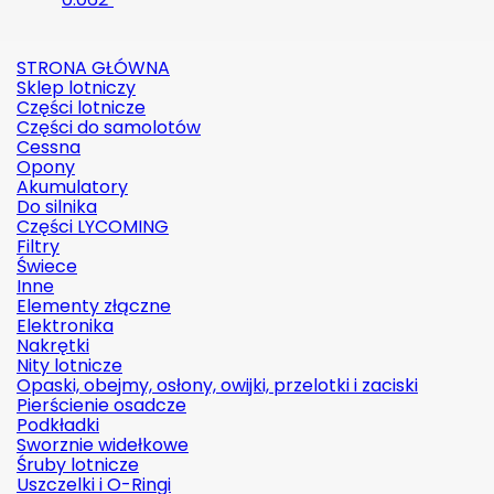
STRONA GŁÓWNA
Sklep lotniczy
Części lotnicze
Części do samolotów
Cessna
Opony
Akumulatory
Do silnika
Części LYCOMING
Filtry
Świece
Inne
Elementy złączne
Elektronika
Nakrętki
Nity lotnicze
Opaski, obejmy, osłony, owijki, przelotki i zaciski
Pierścienie osadcze
Podkładki
Sworznie widełkowe
Śruby lotnicze
Uszczelki i O-Ringi