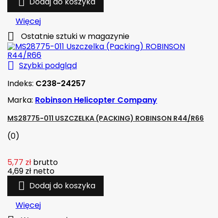

Dodaj do koszyka
Więcej

Ostatnie sztuki w magazynie

Szybki podgląd
Indeks:
C238-24257
Marka:
Robinson Helicopter Company
MS28775-011 USZCZELKA (PACKING) ROBINSON R44/R66
(0)
5,77 zł
brutto
4,69 zł
netto

Dodaj do koszyka
Więcej