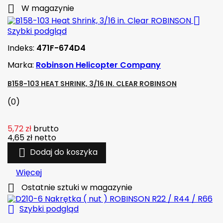

W magazynie

Szybki podgląd
Indeks:
471F-674D4
Marka:
Robinson Helicopter Company
B158-103 HEAT SHRINK, 3/16 IN. CLEAR ROBINSON
(0)
5,72 zł
brutto
4,65 zł
netto

Dodaj do koszyka
Więcej

Ostatnie sztuki w magazynie

Szybki podgląd