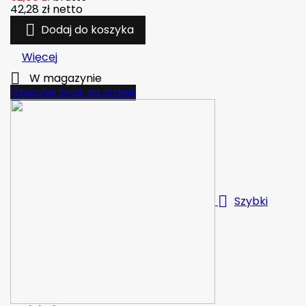
42,28 zł
netto

Dodaj do koszyka
Więcej

W magazynie
Obecnie brak na stanie

Szybki