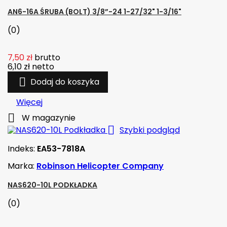
AN6-16A ŚRUBA (BOLT) 3/8”-24 1-27/32" 1-3/16"
(0)
7,50 zł
brutto
6,10 zł
netto

Dodaj do koszyka
Więcej

W magazynie

Szybki podgląd
Indeks:
EA53-7818A
Marka:
Robinson Helicopter Company
NAS620-10L PODKŁADKA
(0)