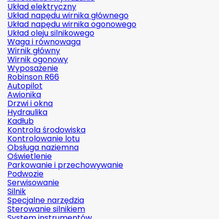
Układ elektryczny
Układ napędu wirnika głównego
Układ napędu wirnika ogonowego
Układ oleju silnikowego
Waga i równowaga
Wirnik główny
Wirnik ogonowy
Wyposażenie
Robinson R66
Autopilot
Awionika
Drzwi i okna
Hydraulika
Kadłub
Kontrola środowiska
Kontrolowanie lotu
Obsługa naziemna
Oświetlenie
Parkowanie i przechowywanie
Podwozie
Serwisowanie
Silnik
Specjalne narzędzia
Sterowanie silnikiem
System instrumentów