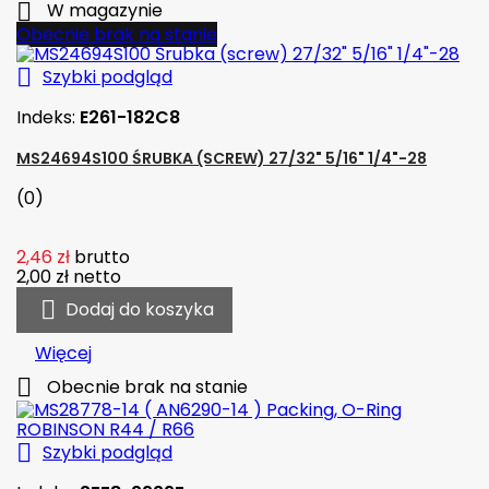

W magazynie
Obecnie brak na stanie

Szybki podgląd
Indeks:
E261-182C8
MS24694S100 ŚRUBKA (SCREW) 27/32" 5/16" 1/4"-28
(0)
2,46 zł
brutto
2,00 zł
netto

Dodaj do koszyka
Więcej

Obecnie brak na stanie

Szybki podgląd