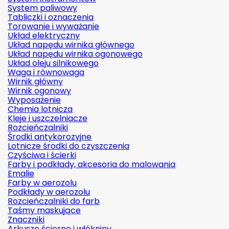
System paliwowy
Tabliczki i oznaczenia
Torowanie i wyważanie
Układ elektryczny
Układ napędu wirnika głównego
Układ napędu wirnika ogonowego
Układ oleju silnikowego
Waga i równowaga
Wirnik główny
Wirnik ogonowy
Wyposażenie
Chemia lotnicza
Kleje i uszczelniacze
Rozcieńczalniki
Środki antykorozyjne
Lotnicze środki do czyszczenia
Czyściwa i ścierki
Farby i podkłady, akcesoria do malowania
Emalie
Farby w aerozolu
Podkłady w aerozolu
Rozcieńczalniki do farb
Taśmy maskujące
Znaczniki
Arkusze ścierne i włókniny