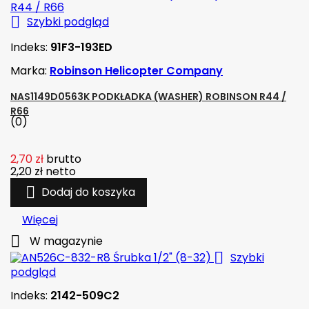

Szybki podgląd
Indeks:
91F3-193ED
Marka:
Robinson Helicopter Company
NAS1149D0563K PODKŁADKA (WASHER) ROBINSON R44 /
R66
(0)
2,70 zł
brutto
2,20 zł
netto

Dodaj do koszyka
Więcej

W magazynie

Szybki
podgląd
Indeks:
2142-509C2