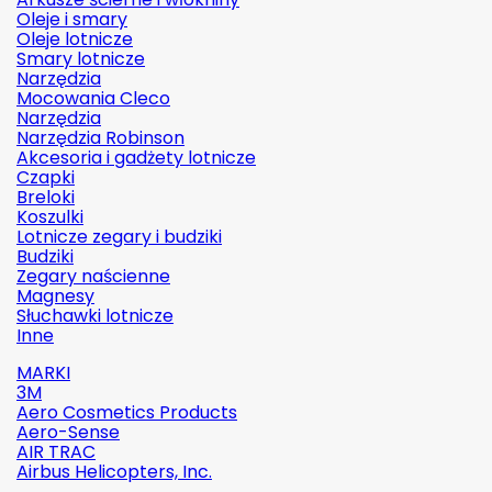
Oleje i smary
Oleje lotnicze
Smary lotnicze
Narzędzia
Mocowania Cleco
Narzędzia
Narzędzia Robinson
Akcesoria i gadżety lotnicze
Czapki
Breloki
Koszulki
Lotnicze zegary i budziki
Budziki
Zegary naścienne
Magnesy
Słuchawki lotnicze
Inne
MARKI
3M
Aero Cosmetics Products
Aero-Sense
AIR TRAC
Airbus Helicopters, Inc.