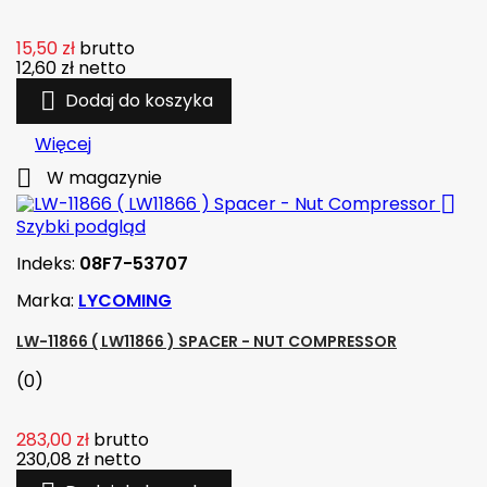
15,50 zł
brutto
12,60 zł
netto

Dodaj do koszyka
Więcej

W magazynie

Szybki podgląd
Indeks:
08F7-53707
Marka:
LYCOMING
LW-11866 ( LW11866 ) SPACER - NUT COMPRESSOR
(0)
283,00 zł
brutto
230,08 zł
netto