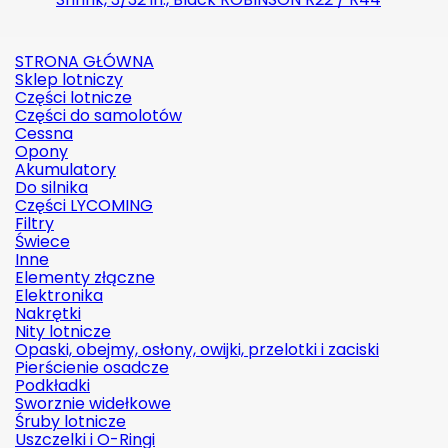
STRONA GŁÓWNA
Sklep lotniczy
Części lotnicze
Części do samolotów
Cessna
Opony
Akumulatory
Do silnika
Części LYCOMING
Filtry
Świece
Inne
Elementy złączne
Elektronika
Nakrętki
Nity lotnicze
Opaski, obejmy, osłony, owijki, przelotki i zaciski
Pierścienie osadcze
Podkładki
Sworznie widełkowe
Śruby lotnicze
Uszczelki i O-Ringi