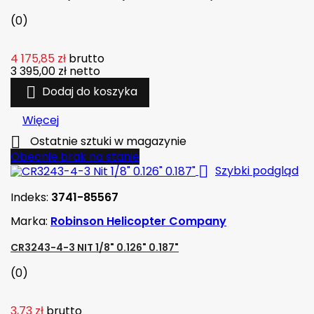
(0)
4 175,85 zł
brutto
3 395,00 zł
netto

Dodaj do koszyka
Więcej

Ostatnie sztuki w magazynie
Obecnie brak na stanie

Szybki podgląd
Indeks:
3741-85567
Marka:
Robinson Helicopter Company
CR3243-4-3 NIT 1/8" 0.126" 0.187"
(0)
3,73 zł
brutto