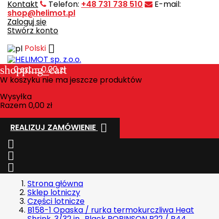
Kontakt
Telefon:
+48 731 738 510
E-mail:
shop@helimot.pl
Zaloguj się
Stwórz konto

Polski
shopping_cart
0
szt. - 0,00 zł
W koszyku nie ma jeszcze produktów
Wysyłka
Razem
0,00 zł

REALIZUJ ZAMÓWIENIE



Strona główna
Sklep lotniczy
Części lotnicze
B158-1 Opaska / rurka termokurczliwa Heat
Shrink, 3/32 in., Black ROBINSON R22 / R44