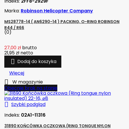
Indeks:
2FF8-2929F
Marka:
Robinson Helicopter Company
MS28778-14 ( AN6290-14 ) PACKING, O-RING ROBINSON
R44 / R66
(0)
27,00 zł
brutto
21,95 zł
netto

Dodaj do koszyka
Więcej

W magazynie
Obecnie brak na stanie

Szybki podgląd
Indeks:
02A1-11316
31890 KOŃCÓWKA OCZKOWA (RING TONGUE NYLON