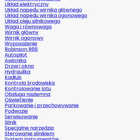
Układ elektryczny
Układ napędu wirnika głównego
Układ napędu wirnika ogonowego
Układ oleju silnikowego
Waga i równowaga
Wirnik główny
Wirnik ogonowy
Wyposażenie
Robinson R66
Autopilot
Awionika
Drzwi i okna
Hydraulika
Kadłub
Kontrola środowiska
Kontrolowanie lotu
Obsługa naziemna
Oświetlenie
Parkowanie i przechowywanie
Podwozie
Serwisowanie
Silnik
Specjalne narzędzia
Sterowanie silnikiem
System instrumentów