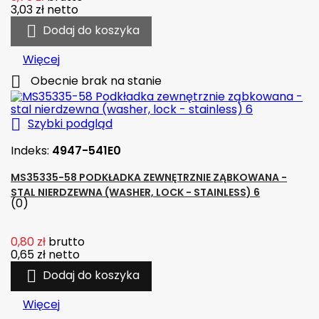
3,03 zł
netto

Dodaj do koszyka
Więcej

Obecnie brak na stanie

Szybki podgląd
Indeks:
4947-541E0
MS35335-58 PODKŁADKA ZEWNĘTRZNIE ZĄBKOWANA -
STAL NIERDZEWNA (WASHER, LOCK - STAINLESS) 6
(0)
0,80 zł
brutto
0,65 zł
netto

Dodaj do koszyka
Więcej