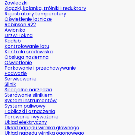
Zawleczki
Złączki, kolanka, trójniki i reduktory
Rejestratory temperatury
Oświetlenie lotnicze
Robinson R22
Awionika
Drzwi i okna
Kadłub
Kontrolowanie lotu
Kontrola środowiska
Obsługa naziemna
Oświetlenie
Parkowanie i przechowywanie
Podwozie
Serwisowanie
Silnik
Specjalne narzędzia
Sterowanie silnikiem
System instrumentów
System paliwowy
Tabliczki i oznaczenia
Torowanie i wyważanie
Układ elektryczny
Układ napędu wirnika głównego
Układ napędu wirnika ogonowego