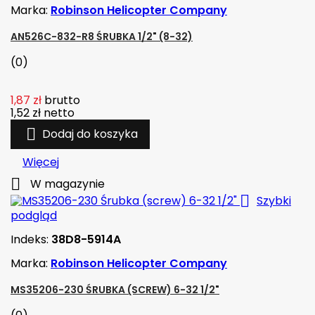
Marka:
Robinson Helicopter Company
AN526C-832-R8 ŚRUBKA 1/2" (8-32)
(0)
1,87 zł
brutto
1,52 zł
netto

Dodaj do koszyka
Więcej

W magazynie

Szybki
podgląd
Indeks:
38D8-5914A
Marka:
Robinson Helicopter Company
MS35206-230 ŚRUBKA (SCREW) 6-32 1/2"