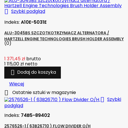

Szybki podgląd
Indeks:
A10E-5031E
ALU-3045BS SZCZOTKOTRZYMACZ ALTERNATORA /
HARTZELL ENGINE TECHNOLOGIES BRUSH HOLDER ASSEMBLY
(0)
1 371,45 zł
brutto
1 115,00 zł
netto

Dodaj do koszyka
Więcej

Ostatnie sztuki w magazynie

Szybki
podgląd
Indeks:
74B5-89402
2576526-1 ( 63B26710 ) FLOW DIVIDER O/H