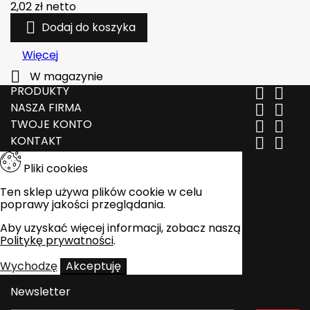
2,02 zł
netto

Dodaj do koszyka
Więcej

W magazynie
PRODUKTY


NASZA FIRMA


TWOJE KONTO


KONTAKT


Pliki cookies
Ten sklep używa plików cookie w celu
poprawy jakości przeglądania.
Aby uzyskać więcej informacji, zobacz naszą
Politykę prywatności
.
Wychodzę
Akceptuję
Newsletter