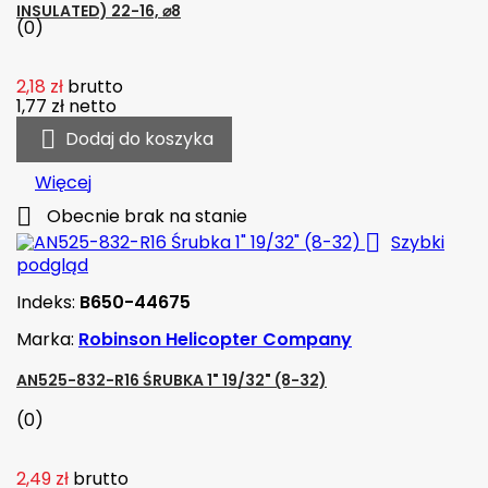
INSULATED) 22-16, ⌀8
(0)
2,18 zł
brutto
1,77 zł
netto

Dodaj do koszyka
Więcej

Obecnie brak na stanie

Szybki
podgląd
Indeks:
B650-44675
Marka:
Robinson Helicopter Company
AN525-832-R16 ŚRUBKA 1" 19/32" (8-32)
(0)
2,49 zł
brutto