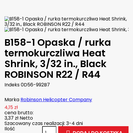

W magazynie
B158-1 Opaska / rurka
termokurczliwa Heat
Shrink, 3/32 in., Black
ROBINSON R22 / R44
Indeks
0D56-992B7
Marka
Robinson Helicopter Company
4,15 zł
cena brutto:
3,37 zł
Netto
Szacowany czas realizacji: 3-4 dni
Ilość
DODAJ DO KOSZYKA