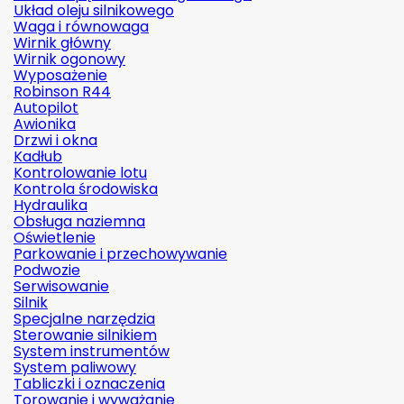
Układ oleju silnikowego
Waga i równowaga
Wirnik główny
Wirnik ogonowy
Wyposażenie
Robinson R44
Autopilot
Awionika
Drzwi i okna
Kadłub
Kontrolowanie lotu
Kontrola środowiska
Hydraulika
Obsługa naziemna
Oświetlenie
Parkowanie i przechowywanie
Podwozie
Serwisowanie
Silnik
Specjalne narzędzia
Sterowanie silnikiem
System instrumentów
System paliwowy
Tabliczki i oznaczenia
Torowanie i wyważanie