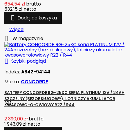
654,54 zł
brutto
532,15 zł
netto

Dodaj do koszyka
Więcej

W magazynie

Szybki podgląd
Indeks:
A842-94144
Marka:
CONCORDE
BATTERY CONCORDE RG-25XC SERIA PLATINUM 12V / 24AH
SZCZELNY (BEZOBSŁUGOWY), LOTNICZY AKUMULATOR
(0)
KWASOWO-OŁOWIOWY R22 / R44
2 390,00 zł
brutto
1 943,09 zł
netto