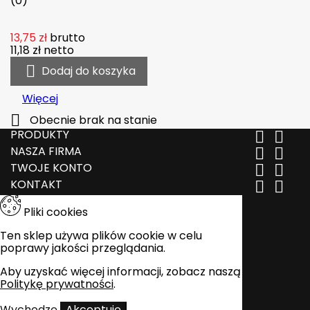
(0)
13,75 zł
brutto
11,18 zł
netto

Dodaj do koszyka
Więcej

Obecnie brak na stanie
PRODUKTY


NASZA FIRMA


TWOJE KONTO


KONTAKT


Pliki cookies
Ten sklep używa plików cookie w celu
poprawy jakości przeglądania.
Aby uzyskać więcej informacji, zobacz naszą
Politykę prywatności
.
Wychodzę
Akceptuję