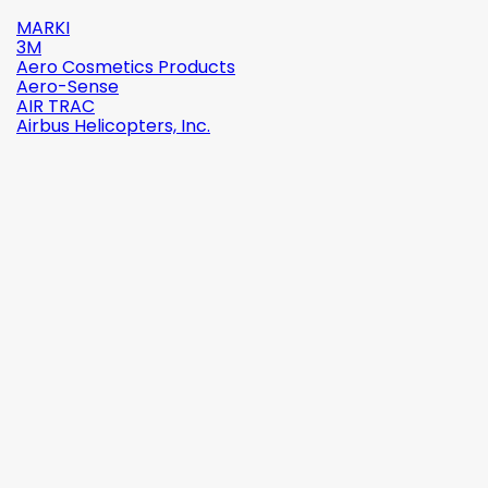
MARKI
3M
Aero Cosmetics Products
Aero-Sense
AIR TRAC
Airbus Helicopters, Inc.

Szybki
podgląd
Indeks:
2142-509C2
Marka:
Robinson Helicopter Company
AN526C-832-R8 ŚRUBKA 1/2" (8-32)
(0)
1,87 zł
brutto
1,52 zł
netto

Dodaj do koszyka
Więcej