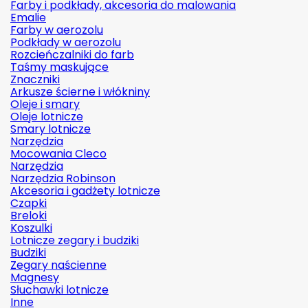
Farby i podkłady, akcesoria do malowania
Emalie
Farby w aerozolu
Podkłady w aerozolu
Rozcieńczalniki do farb
Taśmy maskujące
Znaczniki
Arkusze ścierne i włókniny
Oleje i smary
Oleje lotnicze
Smary lotnicze
Narzędzia
Mocowania Cleco
Narzędzia
Narzędzia Robinson
Akcesoria i gadżety lotnicze
Czapki
Breloki
Koszulki
Lotnicze zegary i budziki
Budziki
Zegary naścienne
Magnesy
Słuchawki lotnicze
Inne