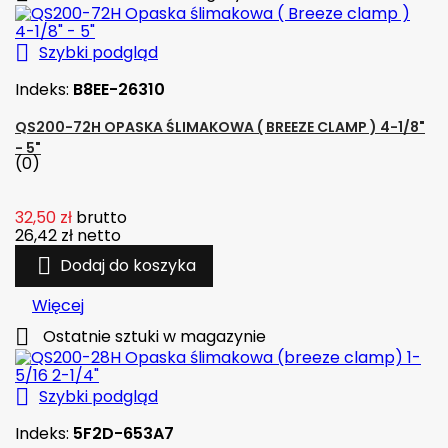

Szybki podgląd
Indeks:
B8EE-26310
QS200-72H OPASKA ŚLIMAKOWA ( BREEZE CLAMP ) 4-1/8"
- 5"
(0)
32,50 zł
brutto
26,42 zł
netto

Dodaj do koszyka
Więcej

Ostatnie sztuki w magazynie

Szybki podgląd
Indeks:
5F2D-653A7