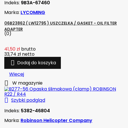
Indeks:
9B3A-67460
Marka:
LYCOMING
06B23862 ( LW12795 ) USZCZELKA / GASKET - OIL FILTER
ADAPTER
(0)
41,50 zł
brutto
33,74 zł
netto

Dodaj do koszyka
Więcej

W magazynie

Szybki podgląd
Indeks:
5382-46804
Marka:
Robinson Helicopter Company