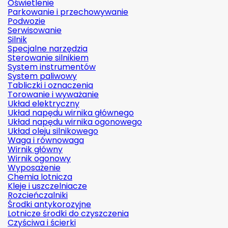
Oświetlenie
Parkowanie i przechowywanie
Podwozie
Serwisowanie
Silnik
Specjalne narzędzia
Sterowanie silnikiem
System instrumentów
System paliwowy
Tabliczki i oznaczenia
Torowanie i wyważanie
Układ elektryczny
Układ napędu wirnika głównego
Układ napędu wirnika ogonowego
Układ oleju silnikowego
Waga i równowaga
Wirnik główny
Wirnik ogonowy
Wyposażenie
Chemia lotnicza
Kleje i uszczelniacze
Rozcieńczalniki
Środki antykorozyjne
Lotnicze środki do czyszczenia
Czyściwa i ścierki