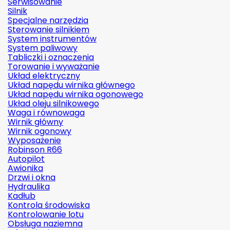
Serwisowanie
Silnik
Specjalne narzędzia
Sterowanie silnikiem
System instrumentów
System paliwowy
Tabliczki i oznaczenia
Torowanie i wyważanie
Układ elektryczny
Układ napędu wirnika głównego
Układ napędu wirnika ogonowego
Układ oleju silnikowego
Waga i równowaga
Wirnik główny
Wirnik ogonowy
Wyposażenie
Robinson R66
Autopilot
Awionika
Drzwi i okna
Hydraulika
Kadłub
Kontrola środowiska
Kontrolowanie lotu
Obsługa naziemna