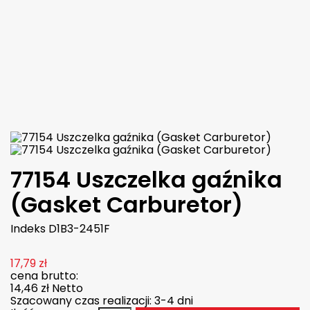
CHAMPION
7,66 zł
brutto
6,23 zł
netto

Dodaj do koszyka
Więcej

W magazynie
77154 Uszczelka gaźnika
(Gasket Carburetor)
Indeks
D1B3-2451F
17,79 zł
cena brutto:
14,46 zł
Netto
Szacowany czas realizacji: 3-4 dni