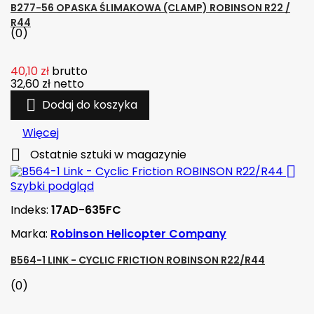
B277-56 OPASKA ŚLIMAKOWA (CLAMP) ROBINSON R22 /
R44
(0)
40,10 zł
brutto
32,60 zł
netto

Dodaj do koszyka
Więcej

Ostatnie sztuki w magazynie

Szybki podgląd
Indeks:
17AD-635FC
Marka:
Robinson Helicopter Company
B564-1 LINK - CYCLIC FRICTION ROBINSON R22/R44
(0)