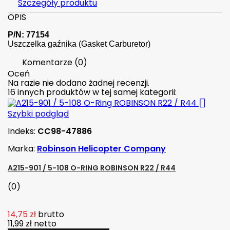
Szczegóły produktu
OPIS
P/N: 77154
Uszczelka gaźnika (Gasket Carburetor)
Komentarze (0)
Oceń
Na razie nie dodano żadnej recenzji.
16 innych produktów w tej samej kategorii:

Szybki podgląd
Indeks:
CC98-47886
Marka:
Robinson Helicopter Company
A215-901 / 5-108 O-RING ROBINSON R22 / R44
(0)
14,75 zł
brutto
11,99 zł
netto