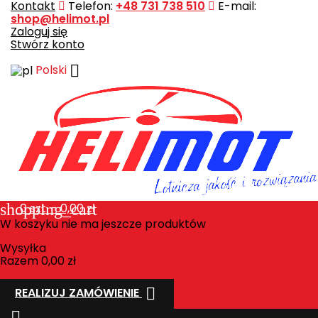
Kontakt
Telefon:
+48 731 738 510
E-mail:
shop@helimot.pl
Zaloguj się
Stwórz konto

Polski
shopping_cart
0
szt. - 0,00 zł
W koszyku nie ma jeszcze produktów
Wysyłka
Razem
0,00 zł

REALIZUJ ZAMÓWIENIE
