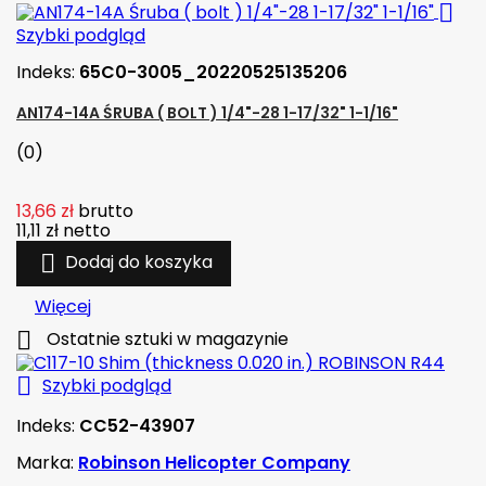

Szybki podgląd
Indeks:
65C0-3005_20220525135206
AN174-14A ŚRUBA ( BOLT ) 1/4"-28 1-17/32" 1-1/16"
(0)
13,66 zł
brutto
11,11 zł
netto

Dodaj do koszyka
Więcej

Ostatnie sztuki w magazynie

Szybki podgląd
Indeks:
CC52-43907
Marka:
Robinson Helicopter Company