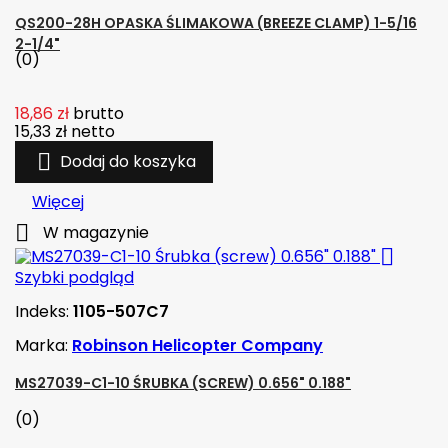
QS200-28H OPASKA ŚLIMAKOWA (BREEZE CLAMP) 1-5/16
2-1/4"
(0)
18,86 zł
brutto
15,33 zł
netto

Dodaj do koszyka
Więcej

W magazynie

Szybki podgląd
Indeks:
1105-507C7
Marka:
Robinson Helicopter Company
MS27039-C1-10 ŚRUBKA (SCREW) 0.656" 0.188"
(0)