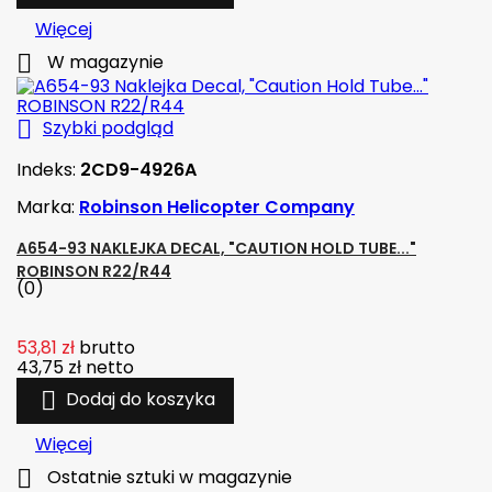
Więcej

W magazynie

Szybki podgląd
Indeks:
2CD9-4926A
Marka:
Robinson Helicopter Company
A654-93 NAKLEJKA DECAL, "CAUTION HOLD TUBE..."
ROBINSON R22/R44
(0)
53,81 zł
brutto
43,75 zł
netto

Dodaj do koszyka
Więcej

Ostatnie sztuki w magazynie