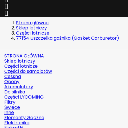


Strona główna
Sklep lotniczy
Części lotnicze
77154 Uszczelka gaźnika (Gasket Carburetor)
STRONA GŁÓWNA
Sklep lotniczy
Części lotnicze
Części do samolotów
Cessna
Opony
Akumulatory
Do silnika
Części LYCOMING
Filtry
Świece
Inne
Elementy złączne
Elektronika
Nakrętki