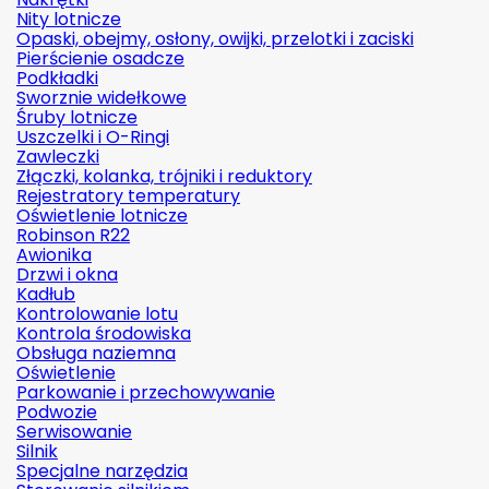
Nity lotnicze
Opaski, obejmy, osłony, owijki, przelotki i zaciski
Pierścienie osadcze
Podkładki
Sworznie widełkowe
Śruby lotnicze
Uszczelki i O-Ringi
Zawleczki
Złączki, kolanka, trójniki i reduktory
Rejestratory temperatury
Oświetlenie lotnicze
Robinson R22
Awionika
Drzwi i okna
Kadłub
Kontrolowanie lotu
Kontrola środowiska
Obsługa naziemna
Oświetlenie
Parkowanie i przechowywanie
Podwozie
Serwisowanie
Silnik
Specjalne narzędzia