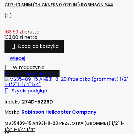
C117-10 SHIM (THICKNESS 0.020 IN.) ROBINSON R44
(0)
163,59 zł
brutto
133,00 zł
netto

Dodaj do koszyka
Więcej

W magazynie
Obecnie brak na stanie

Szybki podgląd
Indeks:
274D-5226D
Marka:
Robinson Helicopter Company
MS35489-15 AN931-8-20 PRZELOTKA (GROMMET) 1/2" 1-
1/2" 1-1/4" 1/4"