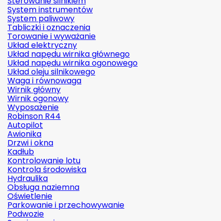
Sterowanie silnikiem
System instrumentów
System paliwowy
Tabliczki i oznaczenia
Torowanie i wyważanie
Układ elektryczny
Układ napędu wirnika głównego
Układ napędu wirnika ogonowego
Układ oleju silnikowego
Waga i równowaga
Wirnik główny
Wirnik ogonowy
Wyposażenie
Robinson R44
Autopilot
Awionika
Drzwi i okna
Kadłub
Kontrolowanie lotu
Kontrola środowiska
Hydraulika
Obsługa naziemna
Oświetlenie
Parkowanie i przechowywanie
Podwozie