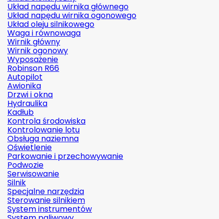
Układ napędu wirnika głównego
Układ napędu wirnika ogonowego
Układ oleju silnikowego
Waga i równowaga
Wirnik główny
Wirnik ogonowy
Wyposażenie
Robinson R66
Autopilot
Awionika
Drzwi i okna
Hydraulika
Kadłub
Kontrola środowiska
Kontrolowanie lotu
Obsługa naziemna
Oświetlenie
Parkowanie i przechowywanie
Podwozie
Serwisowanie
Silnik
Specjalne narzędzia
Sterowanie silnikiem
System instrumentów
System paliwowy