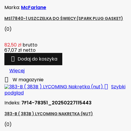
Marka:
McFarlane
MS17840-1 USZCZELKA DO ŚWIECY (SPARK PLUG GASKET)
(0)
82,50 zł
brutto
67,07 zł
netto

Dodaj do koszyka
Więcej

W magazynie

Szybki
podgląd
Indeks:
7F14-78351_20250227115443
383-B ( 383B ) LYCOMING NAKRĘTKA (NUT)
(0)