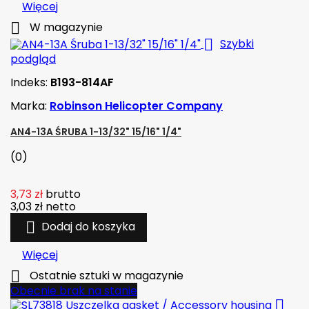
Więcej

W magazynie

Szybki
podgląd
Indeks:
B193-814AF
Marka:
Robinson Helicopter Company
AN4-13A ŚRUBA 1-13/32" 15/16" 1/4"
(0)
3,73 zł
brutto
3,03 zł
netto

Dodaj do koszyka
Więcej

Ostatnie sztuki w magazynie
Obecnie brak na stanie
