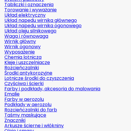
Tabliczki i oznaczenia
Torowanie i wyważanie
Układ elektryczny
Układ napędu wirnika głównego
Układ napędu wirnika ogonowego
Układ oleju silnikowego
Waga i równowaga
Wirnik główny
Wirnik ogonowy
Wyposażenie
Chemia lotnicza
Kleje i uszczelniacze
Rozcieńczalniki
Środki antykorozyjne
Lotnicze środki do czyszczenia
Czyściwa i ścierki
Farby i podkłady, akcesoria do malowania
Emalie
Farby w aerozolu
Podkłady w aerozolu
Rozcieńczalniki do farb
Taśmy maskujące
Znaczniki
Arkusze ścierne i włókniny
Oleje i smary