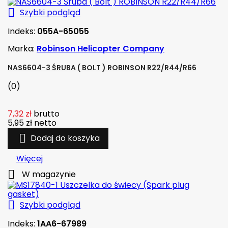

Szybki podgląd
Indeks:
055A-65055
Marka:
Robinson Helicopter Company
NAS6604-3 ŚRUBA ( BOLT ) ROBINSON R22/R44/R66
(0)
7,32 zł
brutto
5,95 zł
netto

Dodaj do koszyka
Więcej

W magazynie

Szybki podgląd
Indeks:
1AA6-67989