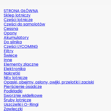
STRONA GŁÓWNA
Sklep lotniczy
Części lotnicze
Części do samolotów
Cessna
Opony
Akumulatory
Do silnika
Części LYCOMING
Filtry
Świece
Inne
Elementy złączne
Elektronika
Nakrętki
Nity lotnicze
Opaski, obejmy, osłony, owijki, przelotki i zaciski
Pierścienie osadcze
Podkładki
Sworznie widełkowe
Śruby lotnicze
Uszczelki i O-Ringi
Zawleczki