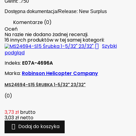
Gwint: .750"
Dostępna dokumentacja/Release: New Surplus
Komentarze (0)
Oceń
Na razie nie dodano żadnej recenzji.
16 innych produktów w tej samej kategorii:

Szybki
podgląd
Indeks:
E07A-4696A
Marka:
Robinson Helicopter Company
MS24694-S15 ŚRUBKA 1-5/32" 23/32"
(0)
3,73 zł
brutto
3,03 zł
netto

Dodaj do koszyka