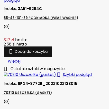
podgląd
Indeks:
3A51-9294C
85-46-101-39 PODKŁADKA (WEAR WASHER)
(0)
3,17 zł
brutto
2,58 zł
netto

Dodaj do koszyka
Więcej

Ostatnie sztuki w magazynie

Szybki podgląd
Indeks:
6FD4-8772B_20221022133015
70310 USZCZELKA (GASKET)
(0)