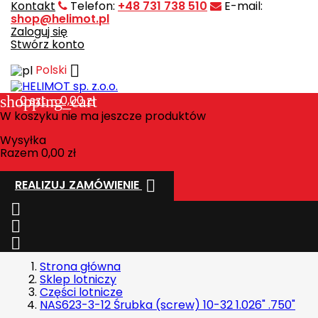
Kontakt
Telefon:
+48 731 738 510
E-mail:
shop@helimot.pl
Zaloguj się
Stwórz konto

Polski
shopping_cart
0
szt. - 0,00 zł
W koszyku nie ma jeszcze produktów
Wysyłka
Razem
0,00 zł

REALIZUJ ZAMÓWIENIE



Strona główna
Sklep lotniczy
Części lotnicze
NAS623-3-12 Śrubka (screw) 10-32 1.026" .750"