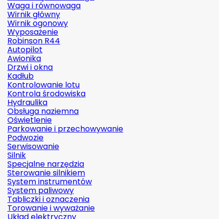
Waga i równowaga
Wirnik główny
Wirnik ogonowy
Wyposażenie
Robinson R44
Autopilot
Awionika
Drzwi i okna
Kadłub
Kontrolowanie lotu
Kontrola środowiska
Hydraulika
Obsługa naziemna
Oświetlenie
Parkowanie i przechowywanie
Podwozie
Serwisowanie
Silnik
Specjalne narzędzia
Sterowanie silnikiem
System instrumentów
System paliwowy
Tabliczki i oznaczenia
Torowanie i wyważanie
Układ elektryczny