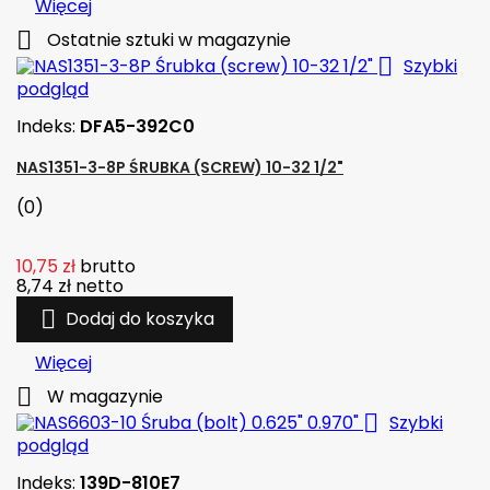
Więcej

Ostatnie sztuki w magazynie

Szybki
podgląd
Indeks:
DFA5-392C0
NAS1351-3-8P ŚRUBKA (SCREW) 10-32 1/2"
(0)
10,75 zł
brutto
8,74 zł
netto

Dodaj do koszyka
Więcej

W magazynie

Szybki
podgląd
Indeks:
139D-810E7