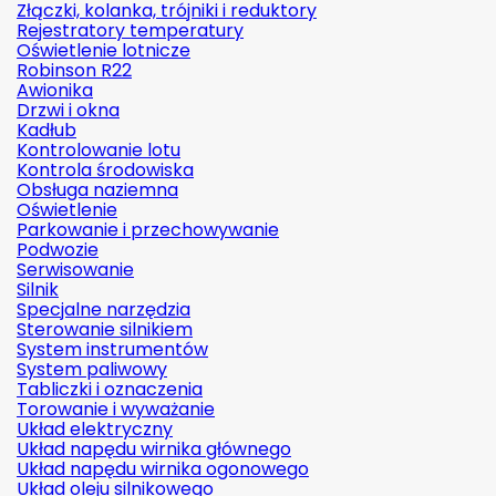
Złączki, kolanka, trójniki i reduktory
Rejestratory temperatury
Oświetlenie lotnicze
Robinson R22
Awionika
Drzwi i okna
Kadłub
Kontrolowanie lotu
Kontrola środowiska
Obsługa naziemna
Oświetlenie
Parkowanie i przechowywanie
Podwozie
Serwisowanie
Silnik
Specjalne narzędzia
Sterowanie silnikiem
System instrumentów
System paliwowy
Tabliczki i oznaczenia
Torowanie i wyważanie
Układ elektryczny
Układ napędu wirnika głównego
Układ napędu wirnika ogonowego
Układ oleju silnikowego