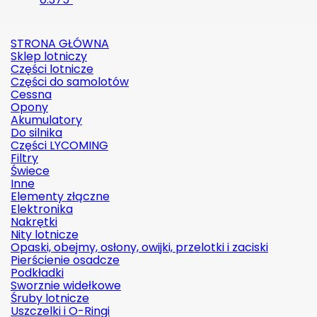
STRONA GŁÓWNA
Sklep lotniczy
Części lotnicze
Części do samolotów
Cessna
Opony
Akumulatory
Do silnika
Części LYCOMING
Filtry
Świece
Inne
Elementy złączne
Elektronika
Nakrętki
Nity lotnicze
Opaski, obejmy, osłony, owijki, przelotki i zaciski
Pierścienie osadcze
Podkładki
Sworznie widełkowe
Śruby lotnicze
Uszczelki i O-Ringi