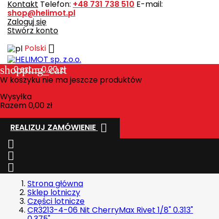
Kontakt
Telefon:
+48 731 738 510
E-mail:
shop@helimot.pl
Zaloguj się
Stwórz konto

Polski
shopping_cart
0
szt. - 0,00 zł
W koszyku nie ma jeszcze produktów
Wysyłka
Razem
0,00 zł

REALIZUJ ZAMÓWIENIE



Strona główna
Sklep lotniczy
Części lotnicze
CR3213-4-06 Nit CherryMax Rivet 1/8" 0.313"
0.375"