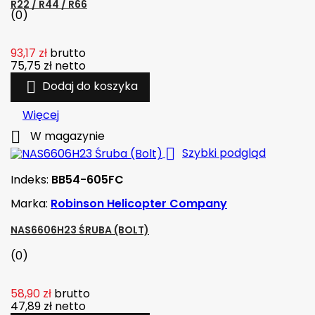
R22 / R44 / R66
(0)
93,17 zł
brutto
75,75 zł
netto

Dodaj do koszyka
Więcej

W magazynie

Szybki podgląd
Indeks:
BB54-605FC
Marka:
Robinson Helicopter Company
NAS6606H23 ŚRUBA (BOLT)
(0)
58,90 zł
brutto
47,89 zł
netto