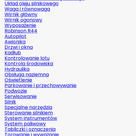
Układ oleju silnikowego
Waga i równowaga
Wirnik główny
Wirnik ogonowy
Wyposażenie
Robinson R44
Autopilot
Awionika
Drzwi i okna
Kadłub
Kontrolowanie lotu
Kontrola środowiska
Hydraulika
Obsługa naziemna
Oświetlenie
Parkowanie i przechowywanie
Podwozie
Serwisowanie
Silnik
Specjalne narzędzia
Sterowanie silnikiem
System instrumentów
System paliwowy
Tabliczki i oznaczenia
Torowanie i wyważanie