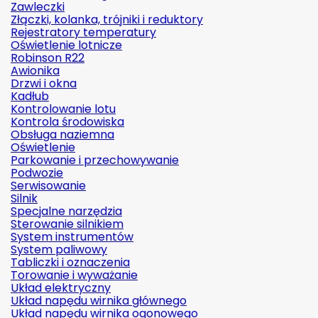
Zawleczki
Złączki, kolanka, trójniki i reduktory
Rejestratory temperatury
Oświetlenie lotnicze
Robinson R22
Awionika
Drzwi i okna
Kadłub
Kontrolowanie lotu
Kontrola środowiska
Obsługa naziemna
Oświetlenie
Parkowanie i przechowywanie
Podwozie
Serwisowanie
Silnik
Specjalne narzędzia
Sterowanie silnikiem
System instrumentów
System paliwowy
Tabliczki i oznaczenia
Torowanie i wyważanie
Układ elektryczny
Układ napędu wirnika głównego
Układ napędu wirnika ogonowego