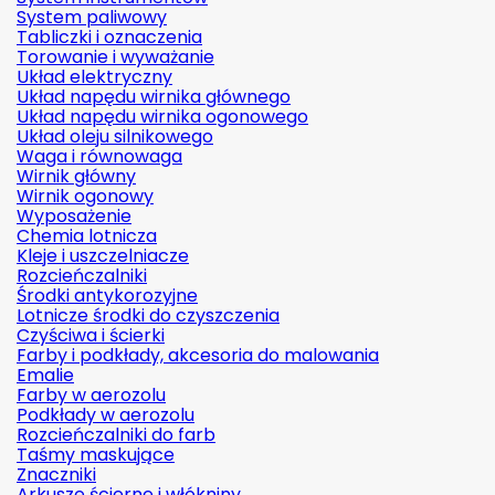
System paliwowy
Tabliczki i oznaczenia
Torowanie i wyważanie
Układ elektryczny
Układ napędu wirnika głównego
Układ napędu wirnika ogonowego
Układ oleju silnikowego
Waga i równowaga
Wirnik główny
Wirnik ogonowy
Wyposażenie
Chemia lotnicza
Kleje i uszczelniacze
Rozcieńczalniki
Środki antykorozyjne
Lotnicze środki do czyszczenia
Czyściwa i ścierki
Farby i podkłady, akcesoria do malowania
Emalie
Farby w aerozolu
Podkłady w aerozolu
Rozcieńczalniki do farb
Taśmy maskujące
Znaczniki
Arkusze ścierne i włókniny