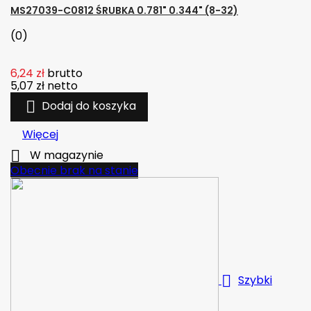
MS27039-C0812 ŚRUBKA 0.781" 0.344" (8-32)
(0)
6,24 zł
brutto
5,07 zł
netto

Dodaj do koszyka
Więcej

W magazynie
Obecnie brak na stanie

Szybki