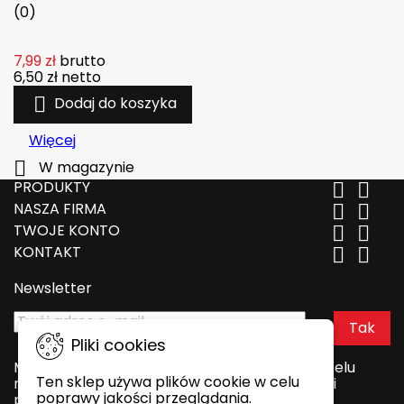
(0)
7,99 zł
brutto
6,50 zł
netto

Dodaj do koszyka
Więcej

W magazynie
PRODUKTY


NASZA FIRMA


TWOJE KONTO


KONTAKT


Newsletter
Pliki cookies
Możesz zrezygnować w każdej chwili. W tym celu
Ten sklep używa plików cookie w celu
należy odnaleźć szczegóły w naszej informacji
poprawy jakości przeglądania.
prawnej.