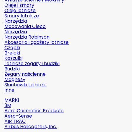
Oleje i smary
Oleje lotnicze
Smary lotnicze
Narzędzia
Mocowania Cleco
Narzędzia
Narzędzia Robinson
Akcesoria i gadżety lotnicze
Czapki
Breloki
Koszulki
Lotnicze zegary i budziki
Budziki
Zegary naścienne
Magnesy
Słuchawki lotnicze
Inne
MARKI
3M
Aero Cosmetics Products
Aero-Sense
AIR TRAC
Airbus Helicopters, Inc.