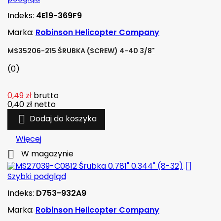
Indeks:
4E19-369F9
Marka:
Robinson Helicopter Company
MS35206-215 ŚRUBKA (SCREW) 4-40 3/8"
(0)
0,49 zł
brutto
0,40 zł
netto

Dodaj do koszyka
Więcej

W magazynie

Szybki podgląd
Indeks:
D753-932A9
Marka:
Robinson Helicopter Company