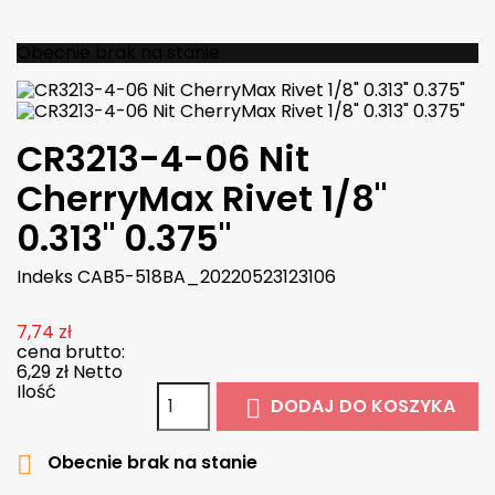

W magazynie
Obecnie brak na stanie
CR3213-4-06 Nit
CherryMax Rivet 1/8"
0.313" 0.375"
Indeks
CAB5-518BA_20220523123106
7,74 zł
cena brutto:
6,29 zł
Netto
Ilość
DODAJ DO KOSZYKA

Obecnie brak na stanie
