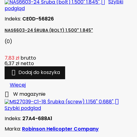

Szybki
podgląd
Indeks:
CE0D-56826
NAS6603-24 ŚRUBA (BOLT) 1.500" 1.845"
(0)
7,83 zł
brutto
6,37 zł
netto

Dodaj do koszyka
Więcej

W magazynie

Szybki podgląd
Indeks:
27A4-688A1
Marka:
Robinson Helicopter Company