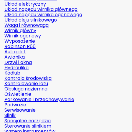
Układ elektryczny
Układ napędu wirnika głównego
Układ napędu wirnika ogonowego
Układ oleju silnikowego
Waga i równowaga
Wirnik główny
Wirnik ogonowy
Wyposażenie
Robinson R66
Autopilot
Awionika
Drzwi i okna
Hydraulika
Kadłub
Kontrola środowiska
Kontrolowanie lotu
Obsługa naziemna
Oświetlenie
Parkowanie i przechowywanie
Podwozie
Serwisowanie
Silnik
Specjalne narzędzia
Sterowanie silnikiem
System instrumentów