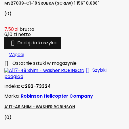
MS27039-C1-18 ŚRUBKA (SCREW) 1.156" 0.688"
(0)
7,50 zł
brutto
6,10 zł
netto

Dodaj do koszyka
Więcej

Ostatnie sztuki w magazynie

Szybki
podgląd
Indeks:
C292-73324
Marka:
Robinson Helicopter Company
A117-49 SHIM - WASHER ROBINSON
(0)