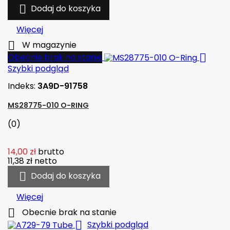

Dodaj do koszyka
Więcej

W magazynie

Obecnie brak na stanie
Szybki podgląd
Indeks:
3A9D-91758
MS28775-010 O-RING
(0)
14,00 zł
brutto
11,38 zł
netto

Dodaj do koszyka
Więcej

Obecnie brak na stanie

Szybki podgląd