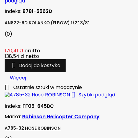
podgląd
Indeks:
8781-5562D
AN822-8D KOLANKO (ELBOW) 1/2" 3/8"
(0)
170,41 zł
brutto
138,54 zł
netto

Dodaj do koszyka
Więcej

Ostatnie sztuki w magazynie

Szybki podgląd
Indeks:
FF05-645BC
Marka:
Robinson Helicopter Company
A785-32 HOSE ROBINSON