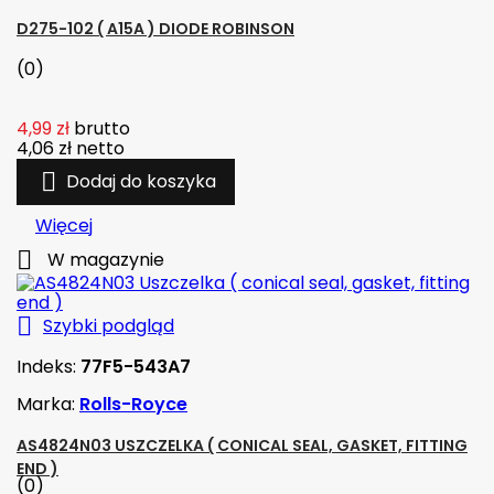
D275-102 ( A15A ) DIODE ROBINSON
(0)
4,99 zł
brutto
4,06 zł
netto

Dodaj do koszyka
Więcej

W magazynie

Szybki podgląd
Indeks:
77F5-543A7
Marka:
Rolls-Royce
AS4824N03 USZCZELKA ( CONICAL SEAL, GASKET, FITTING
END )
(0)