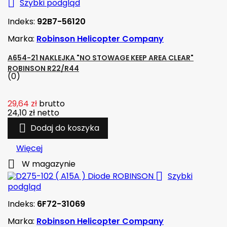

Szybki podgląd
Indeks:
92B7-56120
Marka:
Robinson Helicopter Company
A654-21 NAKLEJKA "NO STOWAGE KEEP AREA CLEAR"
ROBINSON R22/R44
(0)
29,64 zł
brutto
24,10 zł
netto

Dodaj do koszyka
Więcej

W magazynie

Szybki
podgląd
Indeks:
6F72-31069
Marka:
Robinson Helicopter Company