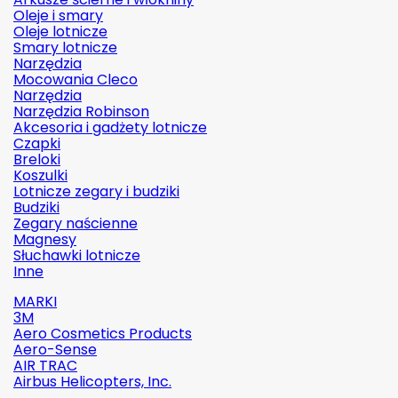
Oleje i smary
Oleje lotnicze
Smary lotnicze
Narzędzia
Mocowania Cleco
Narzędzia
Narzędzia Robinson
Akcesoria i gadżety lotnicze
Czapki
Breloki
Koszulki
Lotnicze zegary i budziki
Budziki
Zegary naścienne
Magnesy
Słuchawki lotnicze
Inne
MARKI
3M
Aero Cosmetics Products
Aero-Sense
AIR TRAC
Airbus Helicopters, Inc.