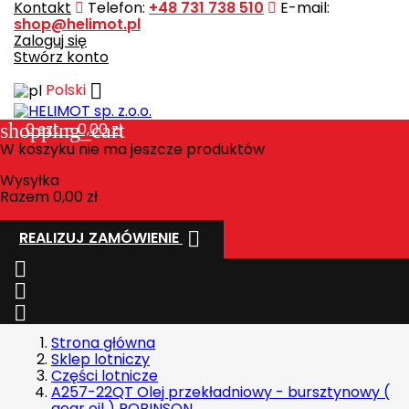
Kontakt
Telefon:
+48 731 738 510
E-mail:
shop@helimot.pl
Zaloguj się
Stwórz konto

Polski
shopping_cart
0
szt. - 0,00 zł
W koszyku nie ma jeszcze produktów
Wysyłka
Razem
0,00 zł

REALIZUJ ZAMÓWIENIE



Strona główna
Sklep lotniczy
Części lotnicze
A257-22QT Olej przekładniowy - bursztynowy (
gear oil ) ROBINSON