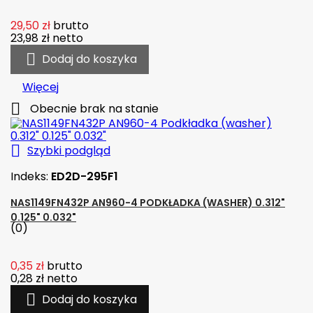
29,50 zł
brutto
23,98 zł
netto

Dodaj do koszyka
Więcej

Obecnie brak na stanie

Szybki podgląd
Indeks:
ED2D-295F1
NAS1149FN432P AN960-4 PODKŁADKA (WASHER) 0.312"
0.125" 0.032"
(0)
0,35 zł
brutto
0,28 zł
netto

Dodaj do koszyka