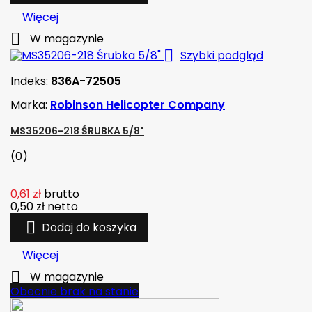
Więcej

W magazynie

Szybki podgląd
Indeks:
836A-72505
Marka:
Robinson Helicopter Company
MS35206-218 ŚRUBKA 5/8"
(0)
0,61 zł
brutto
0,50 zł
netto

Dodaj do koszyka
Więcej

W magazynie
Obecnie brak na stanie