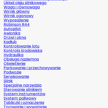
Układ oleju silnikowego
Waga i równowaga
Wirnik główny
Wirnik ogonowy
Wyposażenie
Robinson R44
Autopilot
Awionika
Drzwi i okna
Kadłub
Kontrolowanie lotu
Kontrola środowiska
Hydraulika
Obsługa naziemna
Oświetlenie
Parkowanie i przechowywanie
Podwozie
Serwisowanie
Silnik
Specjalne narzędzia
Sterowanie silnikiem
System instrumentów
System paliwowy
Tabliczki i oznaczenia
Torowanie i wyważanie