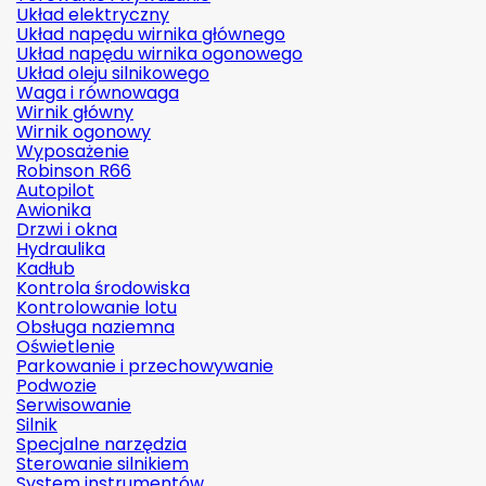
Układ elektryczny
Układ napędu wirnika głównego
Układ napędu wirnika ogonowego
Układ oleju silnikowego
Waga i równowaga
Wirnik główny
Wirnik ogonowy
Wyposażenie
Robinson R66
Autopilot
Awionika
Drzwi i okna
Hydraulika
Kadłub
Kontrola środowiska
Kontrolowanie lotu
Obsługa naziemna
Oświetlenie
Parkowanie i przechowywanie
Podwozie
Serwisowanie
Silnik
Specjalne narzędzia
Sterowanie silnikiem
System instrumentów