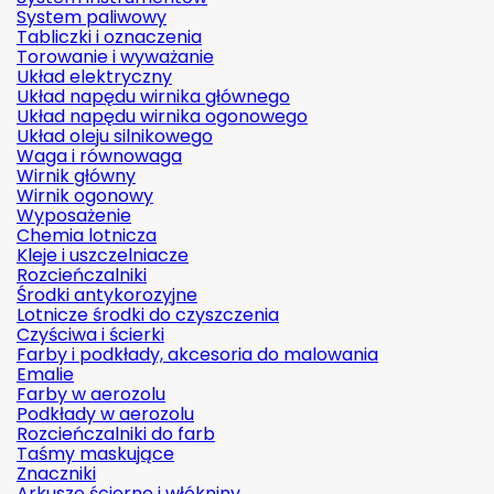
System paliwowy
Tabliczki i oznaczenia
Torowanie i wyważanie
Układ elektryczny
Układ napędu wirnika głównego
Układ napędu wirnika ogonowego
Układ oleju silnikowego
Waga i równowaga
Wirnik główny
Wirnik ogonowy
Wyposażenie
Chemia lotnicza
Kleje i uszczelniacze
Rozcieńczalniki
Środki antykorozyjne
Lotnicze środki do czyszczenia
Czyściwa i ścierki
Farby i podkłady, akcesoria do malowania
Emalie
Farby w aerozolu
Podkłady w aerozolu
Rozcieńczalniki do farb
Taśmy maskujące
Znaczniki
Arkusze ścierne i włókniny