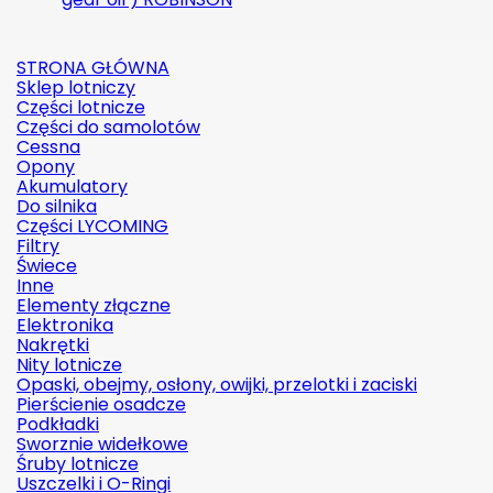
STRONA GŁÓWNA
Sklep lotniczy
Części lotnicze
Części do samolotów
Cessna
Opony
Akumulatory
Do silnika
Części LYCOMING
Filtry
Świece
Inne
Elementy złączne
Elektronika
Nakrętki
Nity lotnicze
Opaski, obejmy, osłony, owijki, przelotki i zaciski
Pierścienie osadcze
Podkładki
Sworznie widełkowe
Śruby lotnicze
Uszczelki i O-Ringi