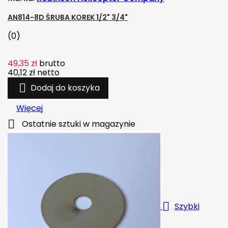
AN814-8D ŚRUBA KOREK 1/2" 3/4"
(0)
49,35 zł
brutto
40,12 zł
netto

Dodaj do koszyka
Więcej

Ostatnie sztuki w magazynie

Szybki