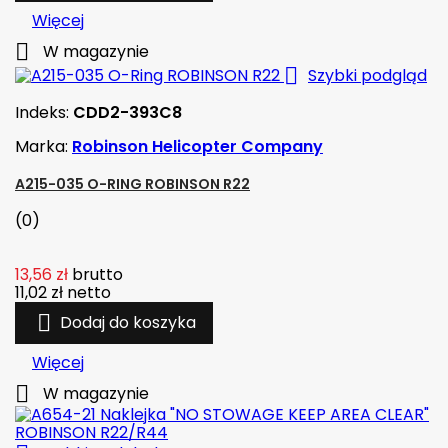
Więcej

W magazynie

Szybki podgląd
Indeks:
CDD2-393C8
Marka:
Robinson Helicopter Company
A215-035 O-RING ROBINSON R22
(0)
13,56 zł
brutto
11,02 zł
netto

Dodaj do koszyka
Więcej

W magazynie