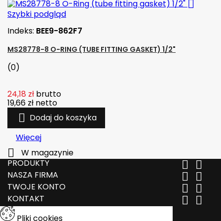

Szybki podgląd
Indeks:
BEE9-862F7
MS28778-8 O-RING (TUBE FITTING GASKET) 1/2"
(0)
24,18 zł
brutto
19,66 zł
netto

Dodaj do koszyka
Więcej

W magazynie
PRODUKTY


NASZA FIRMA


TWOJE KONTO


KONTAKT


Pliki cookies