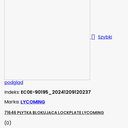

Szybki
podgląd
Indeks:
EC0E-90195_20241209120237
Marka:
LYCOMING
71646 PŁYTKA BLOKUJĄCA LOCKPLATE LYCOMING
(0)