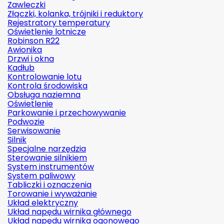
Zawleczki
Złączki, kolanka, trójniki i reduktory
Rejestratory temperatury
Oświetlenie lotnicze
Robinson R22
Awionika
Drzwi i okna
Kadłub
Kontrolowanie lotu
Kontrola środowiska
Obsługa naziemna
Oświetlenie
Parkowanie i przechowywanie
Podwozie
Serwisowanie
Silnik
Specjalne narzędzia
Sterowanie silnikiem
System instrumentów
System paliwowy
Tabliczki i oznaczenia
Torowanie i wyważanie
Układ elektryczny
Układ napędu wirnika głównego
Układ napędu wirnika ogonowego