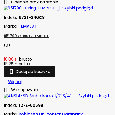

Obecnie brak na stanie

Szybki podgląd
Indeks:
673E-246C8
Marka:
TEMPEST
951790 O-RING TEMPEST
(0)
18,80 zł
brutto
15,28 zł
netto

Dodaj do koszyka
Więcej

W magazynie

Szybki podgląd
Indeks:
1DFE-50599
Marka:
Robinson Helicopter Company