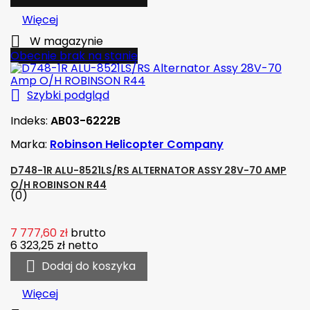
Więcej

W magazynie
Obecnie brak na stanie

Szybki podgląd
Indeks:
AB03-6222B
Marka:
Robinson Helicopter Company
D748-1R ALU-8521LS/RS ALTERNATOR ASSY 28V-70 AMP
O/H ROBINSON R44
(0)
7 777,60 zł
brutto
6 323,25 zł
netto

Dodaj do koszyka
Więcej