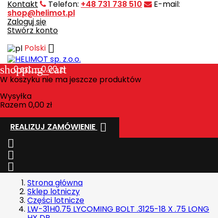
Kontakt
Telefon:
+48 731 738 510
E-mail:
shop@helimot.pl
Zaloguj się
Stwórz konto

Polski
shopping_cart
0
szt. - 0,00 zł
W koszyku nie ma jeszcze produktów
Wysyłka
Razem
0,00 zł

REALIZUJ ZAMÓWIENIE



Strona główna
Sklep lotniczy
Części lotnicze
LW-31H0.75 LYCOMING BOLT .3125-18 X .75 LONG
HX DR