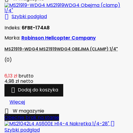

Szybki podgląd
Indeks:
6FBE-174A8
Marka:
Robinson Helicopter Company
MS21919-WDG4 MS21919WDG4 OBEJMA (CLAMP) 1/4"
(0)
6,13 zł
brutto
4,98 zł
netto

Dodaj do koszyka
Więcej

W magazynie
Obecnie brak na stanie

Szybki podgląd