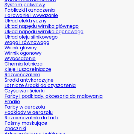
System paliwowy
Tabliczki i oznaczenia
Torowanie i wyważanie
Układ elektryczny
Układ napędu wirnika głównego
Układ napędu wirnika ogonowego
Układ oleju silnikowego
Waga i równowaga
Wirnik główny
Wirnik ogonowy
Wyposażenie
Chemia lotnicza
Kleje i uszczelniacze
Rozcieńczalniki
Środki antykorozyjne
Lotnicze środki do czyszczenia
Czyściwa i ścierki
Farby i podkłady, akcesoria do malowania
Emalie
Farby w aerozolu
Podkłady w aerozolu
Rozcieńczalniki do farb
Taśmy maskujące
Znaczniki
Arkusze ścierne i włókniny