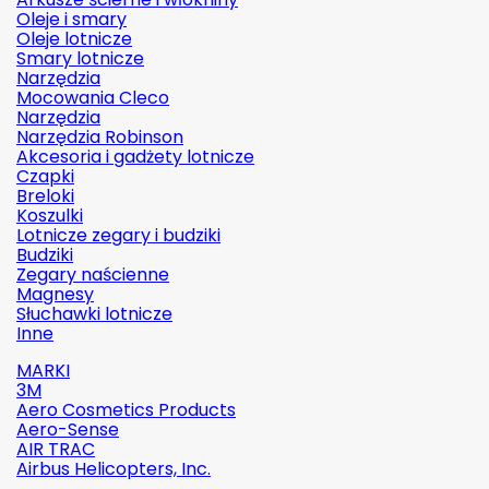
Oleje i smary
Oleje lotnicze
Smary lotnicze
Narzędzia
Mocowania Cleco
Narzędzia
Narzędzia Robinson
Akcesoria i gadżety lotnicze
Czapki
Breloki
Koszulki
Lotnicze zegary i budziki
Budziki
Zegary naścienne
Magnesy
Słuchawki lotnicze
Inne
MARKI
3M
Aero Cosmetics Products
Aero-Sense
AIR TRAC
Airbus Helicopters, Inc.