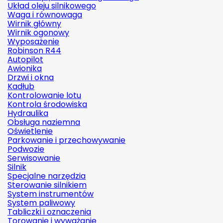
Układ oleju silnikowego
Waga i równowaga
Wirnik główny
Wirnik ogonowy
Wyposażenie
Robinson R44
Autopilot
Awionika
Drzwi i okna
Kadłub
Kontrolowanie lotu
Kontrola środowiska
Hydraulika
Obsługa naziemna
Oświetlenie
Parkowanie i przechowywanie
Podwozie
Serwisowanie
Silnik
Specjalne narzędzia
Sterowanie silnikiem
System instrumentów
System paliwowy
Tabliczki i oznaczenia
Torowanie i wyważanie