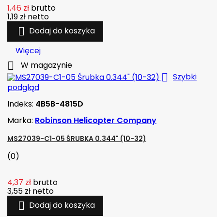
1,46 zł
brutto
1,19 zł
netto

Dodaj do koszyka
Więcej

W magazynie

Szybki
podgląd
Indeks:
4B5B-4815D
Marka:
Robinson Helicopter Company
MS27039-C1-05 ŚRUBKA 0.344" (10-32)
(0)
4,37 zł
brutto
3,55 zł
netto

Dodaj do koszyka