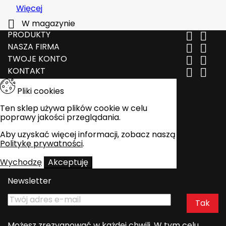
Więcej

W magazynie
PRODUKTY


NASZA FIRMA


TWOJE KONTO


KONTAKT


Pliki cookies
Ten sklep używa plików cookie w celu
poprawy jakości przeglądania.
Aby uzyskać więcej informacji, zobacz naszą
Politykę prywatności
.
Wychodzę
Akceptuję
Newsletter
Możesz zrezygnować w każdej chwili. W tym celu