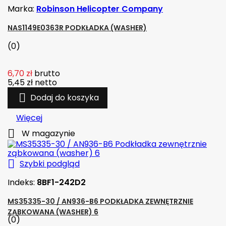
Marka:
Robinson Helicopter Company
NAS1149E0363R PODKŁADKA (WASHER)
(0)
6,70 zł
brutto
5,45 zł
netto

Dodaj do koszyka
Więcej

W magazynie

Szybki podgląd
Indeks:
8BF1-242D2
MS35335-30 / AN936-B6 PODKŁADKA ZEWNĘTRZNIE
ZĄBKOWANA (WASHER) 6
(0)