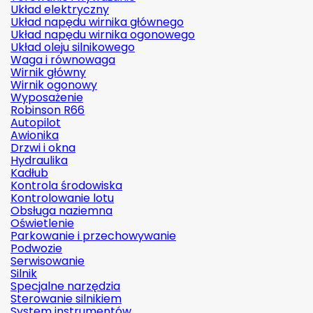
Układ elektryczny
Układ napędu wirnika głównego
Układ napędu wirnika ogonowego
Układ oleju silnikowego
Waga i równowaga
Wirnik główny
Wirnik ogonowy
Wyposażenie
Robinson R66
Autopilot
Awionika
Drzwi i okna
Hydraulika
Kadłub
Kontrola środowiska
Kontrolowanie lotu
Obsługa naziemna
Oświetlenie
Parkowanie i przechowywanie
Podwozie
Serwisowanie
Silnik
Specjalne narzędzia
Sterowanie silnikiem
System instrumentów