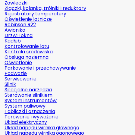
Zawleczki
Złączki, kolanka, trójniki i reduktory
Rejestratory temperatury
Oświetlenie lotnicze
Robinson R22
Awionika
Drzwi i okna
Kadłub
Kontrolowanie lotu
Kontrola środowiska
Obsługa naziemna
Oświetlenie
Parkowanie i przechowywanie
Podwozie
Serwisowanie
Silnik
Specjalne narzędzia
Sterowanie silnikiem
System instrumentów
System paliwowy
Tabliczki i oznaczenia
Torowanie i wyważanie
Układ elektryczny
Układ napędu wirnika głównego
Układ napędu wirnika ogonowego