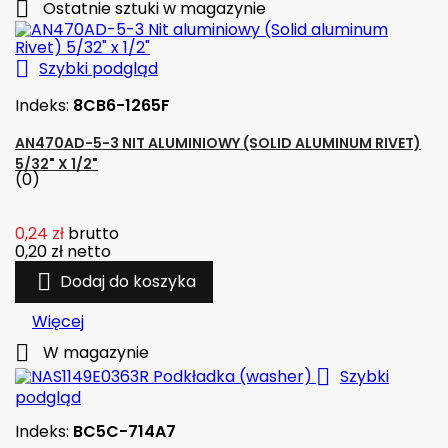

Ostatnie sztuki w magazynie

Szybki podgląd
Indeks:
8CB6-1265F
AN470AD-5-3 NIT ALUMINIOWY (SOLID ALUMINUM RIVET)
5/32" X 1/2"
(0)
0,24 zł
brutto
0,20 zł
netto

Dodaj do koszyka
Więcej

W magazynie

Szybki
podgląd
Indeks:
BC5C-714A7