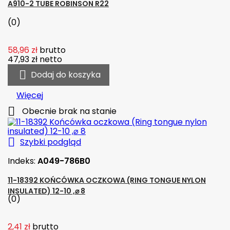
A910-2 TUBE ROBINSON R22
(0)
58,96 zł
brutto
47,93 zł
netto

Dodaj do koszyka
Więcej

Obecnie brak na stanie

Szybki podgląd
Indeks:
A049-786B0
11-18392 KOŃCÓWKA OCZKOWA (RING TONGUE NYLON
INSULATED) 12-10 ,⌀ 8
(0)
2,41 zł
brutto