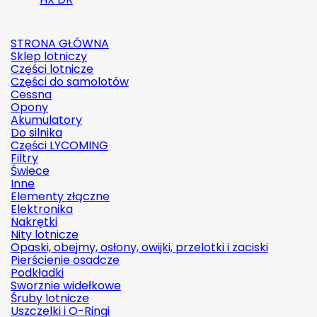
STRONA GŁÓWNA
Sklep lotniczy
Części lotnicze
Części do samolotów
Cessna
Opony
Akumulatory
Do silnika
Części LYCOMING
Filtry
Świece
Inne
Elementy złączne
Elektronika
Nakrętki
Nity lotnicze
Opaski, obejmy, osłony, owijki, przelotki i zaciski
Pierścienie osadcze
Podkładki
Sworznie widełkowe
Śruby lotnicze
Uszczelki i O-Ringi