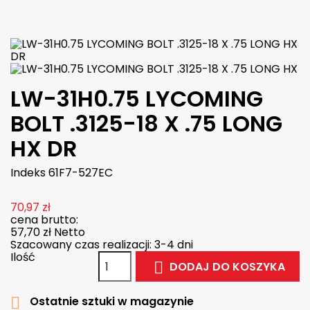

W magazynie
LW-31H0.75 LYCOMING
BOLT .3125-18 X .75 LONG
HX DR
Indeks
61F7-527EC
70,97 zł
cena brutto:
57,70 zł
Netto
Szacowany czas realizacji: 3-4 dni
Ilość
DODAJ DO KOSZYKA

Ostatnie sztuki w magazynie
