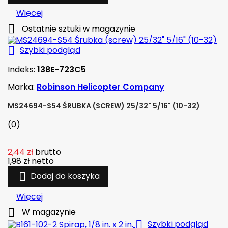
Więcej

Ostatnie sztuki w magazynie

Szybki podgląd
Indeks:
138E-723C5
Marka:
Robinson Helicopter Company
MS24694-S54 ŚRUBKA (SCREW) 25/32" 5/16" (10-32)
(0)
2,44 zł
brutto
1,98 zł
netto

Dodaj do koszyka
Więcej

W magazynie

Szybki podgląd