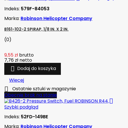
Indeks:
579F-84053
Marka:
Robinson Helicopter Company
B161-102-2 SPIRAP, 1/8 IN. X 2 IN.
(0)
9,55 zł
brutto
7,76 zł
netto

Dodaj do koszyka
Więcej

Ostatnie sztuki w magazynie
Obecnie brak na stanie

Szybki podgląd
Indeks:
52FD-149BE
Marka:
Robinson Helicopter Company