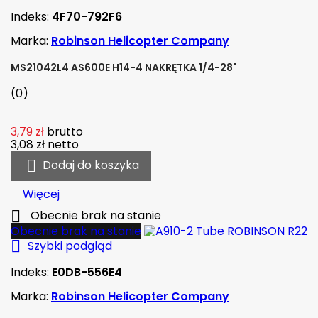
Indeks:
4F70-792F6
Marka:
Robinson Helicopter Company
MS21042L4 AS600E H14-4 NAKRĘTKA 1/4-28"
(0)
3,79 zł
brutto
3,08 zł
netto

Dodaj do koszyka
Więcej

Obecnie brak na stanie
Obecnie brak na stanie

Szybki podgląd
Indeks:
E0DB-556E4
Marka:
Robinson Helicopter Company