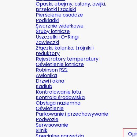
Opaski, obejmy, osłony, owijki,
przelotki i zaciski
Pierścienie osadcze
Podkładki
Sworznie widełkowe
Śruby lotnicze
Uszczelki i O-Ringi
Zawleczki
Złączki, kolanka, trójniki i
reduktory
Rejestratory temperatury
Oświetlenie lotnicze
Robinson R22
Awionika
Drzwi i okna
Kadłub
Kontrolowanie lotu
Kontrola środowiska
Obsługa naziemna
Oświetlenie
Parkowanie i przechowywanie
Podwozie
Serwisowanie
Silnik
Opi
Specjalne narzędzia