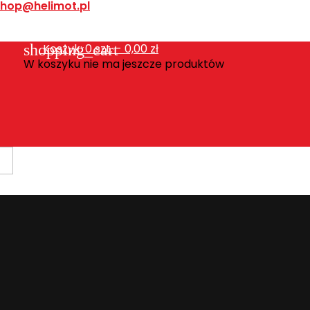
shop@helimot.pl
shopping_cart
Koszyk:
0
szt. - 0,00 zł
W koszyku nie ma jeszcze produktów