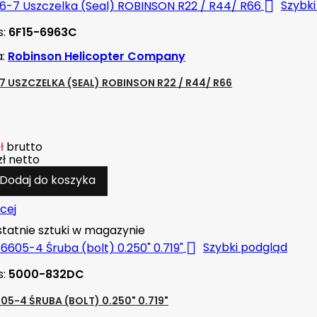

Szybki
s:
6F15-6963C
a:
Robinson Helicopter Company
7 USZCZELKA (SEAL) ROBINSON R22 / R44/ R66
ł
brutto
zł
netto
Dodaj do koszyka
cej
tatnie sztuki w magazynie

Szybki podgląd
s:
5000-832DC
05-4 ŚRUBA (BOLT) 0.250" 0.719"