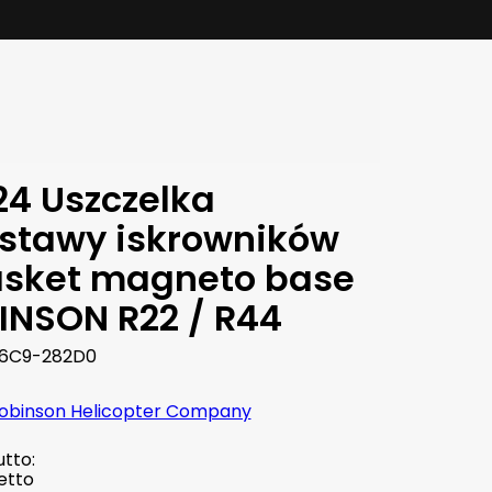
24 Uszczelka
stawy iskrowników
asket magneto base
INSON R22 / R44
6C9-282D0
obinson Helicopter Company
tto:
etto