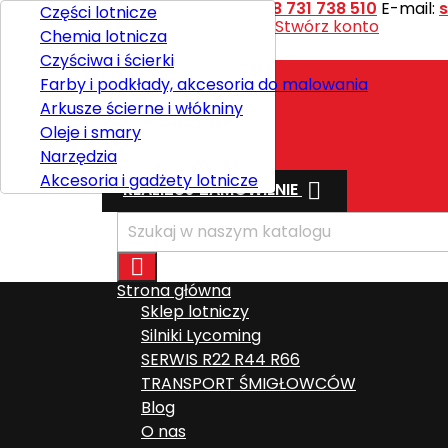
Kontakt
Telefon:
+48 731 738 510
E-mail:
Części lotnicze
Witaj,
Zaloguj się
lub
Stwórz konto
Chemia lotnicza

Polski
Czyściwa i ścierki
Farby i podkłady, akcesoria do malowania
Arkusze ścierne i włókniny
Wysyłka
Oleje i smary
Razem
0,00 zł
Narzędzia
Akcesoria i gadżety lotnicze

REALIZUJ ZAMÓWIENIE

Strona główna
Sklep lotniczy
Silniki Lycoming
SERWIS R22 R44 R66
TRANSPORT ŚMIGŁOWCÓW
Blog
O nas