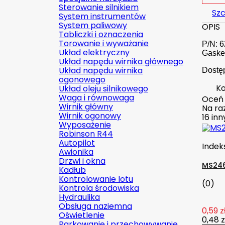
Sterowanie silnikiem
Szc
System instrumentów
System paliwowy
OPIS
Tabliczki i oznaczenia
Torowanie i wyważanie
P/N: 
Układ elektryczny
Gaske
Układ napędu wirnika głównego
Układ napędu wirnika
Dostę
ogonowego
Ko
Układ oleju silnikowego
Waga i równowaga
Oceń
Wirnik główny
Na raz
Wirnik ogonowy
16 in
Wyposażenie
Robinson R44
Autopilot
Indek
Awionika
Drzwi i okna
MS246
Kadłub
Kontrolowanie lotu
(0)
Kontrola środowiska
Hydraulika
Obsługa naziemna
0,59 z
Oświetlenie
0,48 z
Parkowanie i przechowywanie