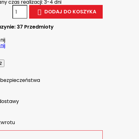
y czas realizacji: 3-4 dni
DODAJ DO KOSZYKA

zynie:
37 Przedmioty
ij
ij
a bezpieczeństwa
dostawy
zwrotu