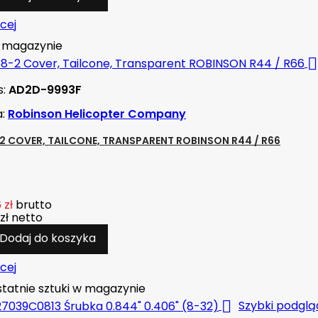
cej
magazynie

s:
AD2D-9993F
a:
Robinson Helicopter Company
2 COVER, TAILCONE, TRANSPARENT ROBINSON R44 / R66
 zł
brutto
zł
netto
Dodaj do koszyka
cej
tatnie sztuki w magazynie

Szybki podglą