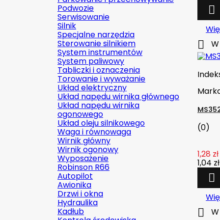
Podwozie

Serwisowanie
Silnik
Wię
Specjalne narzędzia
Sterowanie silnikiem

W 
System instrumentów
System paliwowy
Tabliczki i oznaczenia
Indek
Torowanie i wyważanie
Układ elektryczny
Mark
Układ napędu wirnika głównego
Układ napędu wirnika
MS352
ogonowego
Układ oleju silnikowego
(0)
Waga i równowaga
Wirnik główny
Wirnik ogonowy
1,28 zł
Wyposażenie
1,04 zł
Robinson R66
Autopilot

Awionika
Drzwi i okna
Wię
Hydraulika
Kadłub

W 