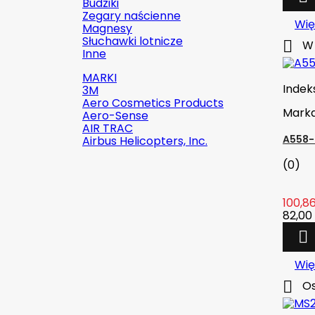
Budziki
Zegary naścienne
Wię
Magnesy
Słuchawki lotnicze

W 
Inne
MARKI
Indek
3M
Aero Cosmetics Products
Mark
Aero-Sense
AIR TRAC
A558-
Airbus Helicopters, Inc.
(0)
100,86

Szybki podgląd
82,00 
Indeks:
2142-509C2

Marka:
Robinson Helicopter
Wię
Company

Os
AN526C-832-R8 ŚRUBKA 1/2" (8-
32)