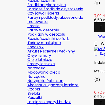
Rozcieńczalniki
(0)
Środki antykorozyjne
Lotnicze środki do czyszczenia
Czyściwa i ścierki
7,99 z
Farby i podkłady, akcesoria do
6,50 z
malowania
Emalie

Farby w aerozolu
Podkłady w aerozolu
Wię
Rozcieńczalniki do farb
Taśmy maskujące

W 
Znaczniki
Arkusze ścierne i włókniny

Sz
Oleje i smary
Oleje lotnicze
Indek
Smary lotnicze
Narzędzia
MS353
Mocowania Cleco
Narzędzia
(0)
Narzędzia Robinson
Akcesoria i gadżety lotnicze
Czapki
0,72 z
Breloki
0,59 z
Koszulki
Lotnicze zegary i budziki
