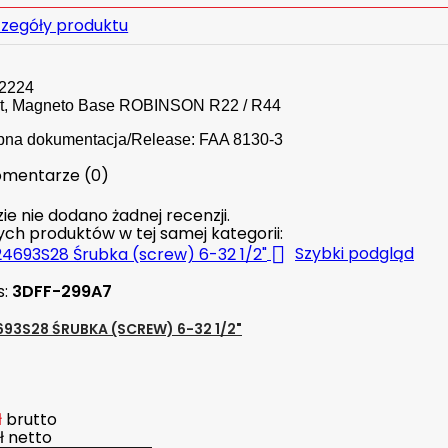
zegóły produktu
62224
t, Magneto Base ROBINSON R22 / R44
pna dokumentacja/Release: FAA 8130-3
mentarze (0)
ie nie dodano żadnej recenzji.
nych produktów w tej samej kategorii:

Szybki podgląd
s:
3DFF-299A7
93S28 ŚRUBKA (SCREW) 6-32 1/2"
ł
brutto
ł
netto