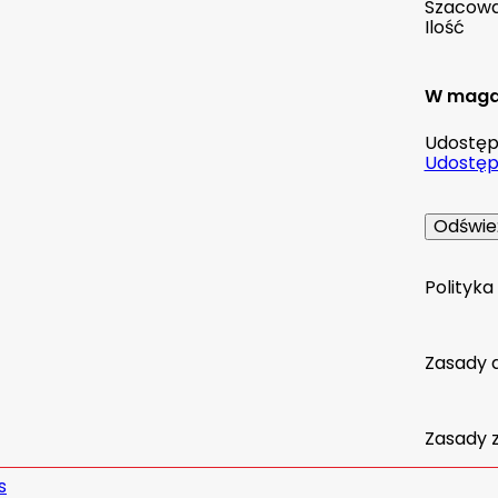
Szacowan
Ilość
W maga
Udostępn
Udostępn
Polityk
Zasady 
Zasady 
s