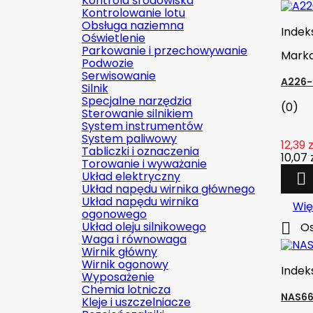
Kontrola środowiska
Kontrolowanie lotu
Obsługa naziemna
Indek
Oświetlenie
Parkowanie i przechowywanie
Mark
Podwozie
Serwisowanie
A226-
Silnik
Specjalne narzędzia
(0)
Sterowanie silnikiem
System instrumentów
System paliwowy
12,39 z
Tabliczki i oznaczenia
10,07 
Torowanie i wyważanie
Układ elektryczny

Układ napędu wirnika głównego
Układ napędu wirnika
Wię
ogonowego
Układ oleju silnikowego

Os
Waga i równowaga
Wirnik główny
Wirnik ogonowy
Indek
Wyposażenie
Chemia lotnicza
NAS66
Kleje i uszczelniacze