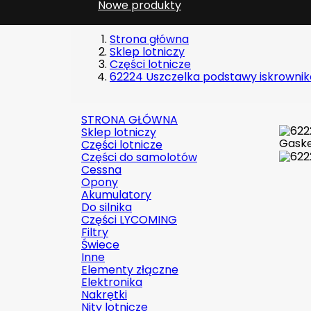
Nowe produkty
Strona główna
Sklep lotniczy
Części lotnicze
62224 Uszczelka podstawy iskrowni
STRONA GŁÓWNA
Sklep lotniczy
Części lotnicze
Części do samolotów
Cessna
Opony
Akumulatory
Do silnika
Części LYCOMING
Filtry
Świece
Inne
Elementy złączne
Elektronika
Nakrętki
Nity lotnicze