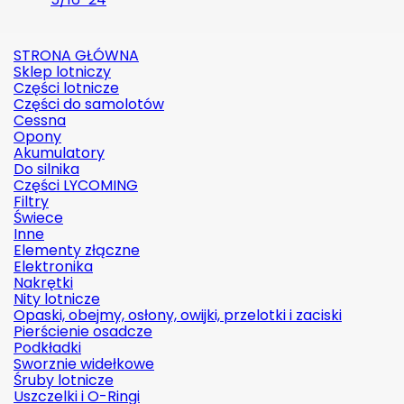
STRONA GŁÓWNA
Sklep lotniczy
Części lotnicze
Części do samolotów
Cessna
Opony
Akumulatory
Do silnika
Części LYCOMING
Filtry
Świece
Inne
Elementy złączne
Elektronika
Nakrętki
Nity lotnicze
Opaski, obejmy, osłony, owijki, przelotki i zaciski
Pierścienie osadcze
Podkładki
Sworznie widełkowe
Śruby lotnicze
Uszczelki i O-Ringi