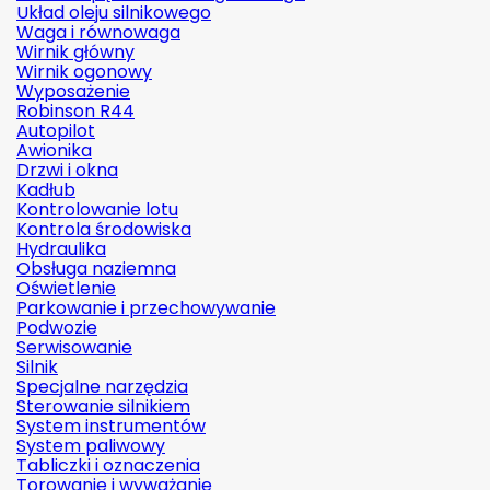
Układ oleju silnikowego
Waga i równowaga
Wirnik główny
Wirnik ogonowy
Wyposażenie
Robinson R44
Autopilot
Awionika
Drzwi i okna
Kadłub
Kontrolowanie lotu
Kontrola środowiska
Hydraulika
Obsługa naziemna
Oświetlenie
Parkowanie i przechowywanie
Podwozie
Serwisowanie
Silnik
Specjalne narzędzia
Sterowanie silnikiem
System instrumentów
System paliwowy
Tabliczki i oznaczenia
Torowanie i wyważanie