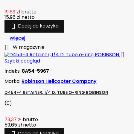
19,63 zł
brutto
15,96 zł
netto

Dodaj do koszyka
Więcej

W magazynie

Szybki podgląd
Indeks:
8A54-5967
Marka:
Robinson Helicopter Company
D454-4 RETAINER, 1/4 D. TUBE O-RING ROBINSON
(0)
73,37 zł
brutto
59,65 zł
netto

Dodaj do koszyka