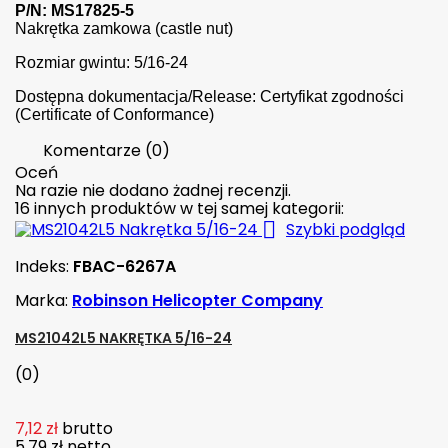
P/N: MS17825-5
Nakrętka zamkowa (castle nut)
Rozmiar gwintu: 5/16-24
Dostępna dokumentacja/Release: Certyfikat zgodności
(Certificate of Conformance)
Komentarze (0)
Oceń
Na razie nie dodano żadnej recenzji.
16 innych produktów w tej samej kategorii:

Szybki podgląd
Indeks:
FBAC-6267A
Marka:
Robinson Helicopter Company
MS21042L5 NAKRĘTKA 5/16-24
(0)
7,12 zł
brutto
5,79 zł
netto