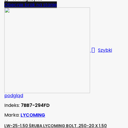
Obecnie brak na stanie

Szybki
podgląd
Indeks:
7BB7-294FD
Marka:
LYCOMING
LW-25-1.50 ŚRUBA LYCOMING BOLT .250-20 X 1.50