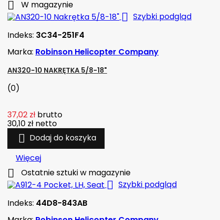

W magazynie

Szybki podgląd
Indeks:
3C34-251F4
Marka:
Robinson Helicopter Company
AN320-10 NAKRĘTKA 5/8-18"
(0)
37,02 zł
brutto
30,10 zł
netto

Dodaj do koszyka
Więcej

Ostatnie sztuki w magazynie

Szybki podgląd
Indeks:
44D8-843AB
Marka:
Robinson Helicopter Company