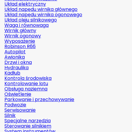
Układ elektryczny
Układ napędu wirnika głównego
Układ napędu wirnika ogonowego
Układ oleju silnikowego
Waga i równowaga
Wirnik główny
Wirnik ogonowy
Wyposażenie
Robinson R66
Autopilot
Awionika
Drzwi i okna
Hydraulika
Kadłub
Kontrola środowiska
Kontrolowanie lotu
Obsługa naziemna
Oświetlenie
Parkowanie i przechowywanie
Podwozie
Serwisowanie
Silnik
Specjalne narzędzia
Sterowanie silnikiem
System instrumentów