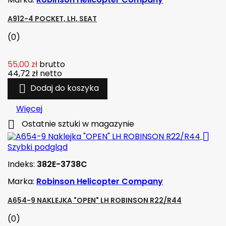
A912-4 POCKET, LH, SEAT
(0)
55,00 zł
brutto
44,72 zł
netto

Dodaj do koszyka
Więcej

Ostatnie sztuki w magazynie

Szybki podgląd
Indeks:
382E-3738C
Marka:
Robinson Helicopter Company
A654-9 NAKLEJKA "OPEN" LH ROBINSON R22/R44
(0)