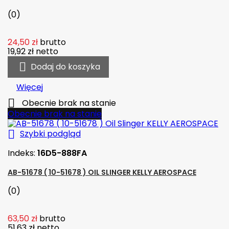
(0)
24,50 zł
brutto
19,92 zł
netto

Dodaj do koszyka
Więcej

Obecnie brak na stanie
Obecnie brak na stanie

Szybki podgląd
Indeks:
16D5-888FA
AB-51678 ( 10-51678 ) OIL SLINGER KELLY AEROSPACE
(0)
63,50 zł
brutto
51,63 zł
netto