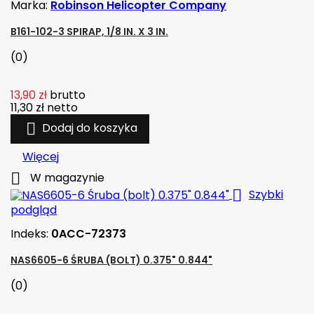
Marka:
Robinson Helicopter Company
B161-102-3 SPIRAP, 1/8 IN. X 3 IN.
(0)
13,90 zł
brutto
11,30 zł
netto

Dodaj do koszyka
Więcej

W magazynie

Szybki
podgląd
Indeks:
0ACC-72373
NAS6605-6 ŚRUBA (BOLT) 0.375" 0.844"
(0)