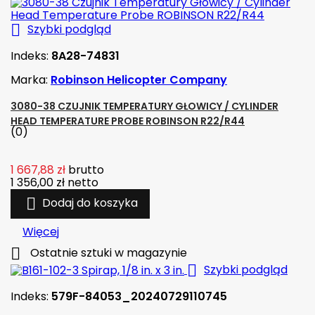

Szybki podgląd
Indeks:
8A28-74831
Marka:
Robinson Helicopter Company
3080-38 CZUJNIK TEMPERATURY GŁOWICY / CYLINDER
HEAD TEMPERATURE PROBE ROBINSON R22/R44
(0)
1 667,88 zł
brutto
1 356,00 zł
netto

Dodaj do koszyka
Więcej

Ostatnie sztuki w magazynie

Szybki podgląd
Indeks:
579F-84053_20240729110745