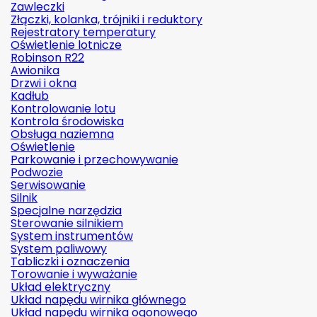
Zawleczki
Złączki, kolanka, trójniki i reduktory
Rejestratory temperatury
Oświetlenie lotnicze
Robinson R22
Awionika
Drzwi i okna
Kadłub
Kontrolowanie lotu
Kontrola środowiska
Obsługa naziemna
Oświetlenie
Parkowanie i przechowywanie
Podwozie
Serwisowanie
Silnik
Specjalne narzędzia
Sterowanie silnikiem
System instrumentów
System paliwowy
Tabliczki i oznaczenia
Torowanie i wyważanie
Układ elektryczny
Układ napędu wirnika głównego
Układ napędu wirnika ogonowego