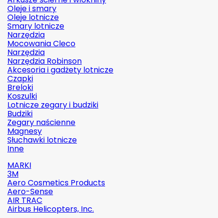
Oleje i smary
Oleje lotnicze
Smary lotnicze
Narzędzia
Mocowania Cleco
Narzędzia
Narzędzia Robinson
Akcesoria i gadżety lotnicze
Czapki
Breloki
Koszulki
Lotnicze zegary i budziki
Budziki
Zegary naścienne
Magnesy
Słuchawki lotnicze
Inne
MARKI
3M
Aero Cosmetics Products
Aero-Sense
AIR TRAC
Airbus Helicopters, Inc.