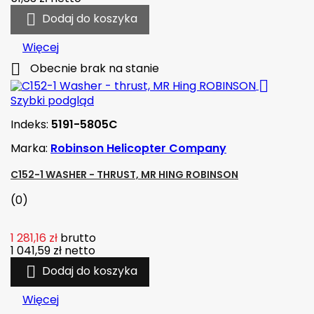

Dodaj do koszyka
Więcej

Obecnie brak na stanie

Szybki podgląd
Indeks:
5191-5805C
Marka:
Robinson Helicopter Company
C152-1 WASHER - THRUST, MR HING ROBINSON
(0)
1 281,16 zł
brutto
1 041,59 zł
netto

Dodaj do koszyka
Więcej