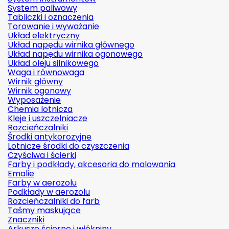
System paliwowy
Tabliczki i oznaczenia
Torowanie i wyważanie
Układ elektryczny
Układ napędu wirnika głównego
Układ napędu wirnika ogonowego
Układ oleju silnikowego
Waga i równowaga
Wirnik główny
Wirnik ogonowy
Wyposażenie
Chemia lotnicza
Kleje i uszczelniacze
Rozcieńczalniki
Środki antykorozyjne
Lotnicze środki do czyszczenia
Czyściwa i ścierki
Farby i podkłady, akcesoria do malowania
Emalie
Farby w aerozolu
Podkłady w aerozolu
Rozcieńczalniki do farb
Taśmy maskujące
Znaczniki
Arkusze ścierne i włókniny