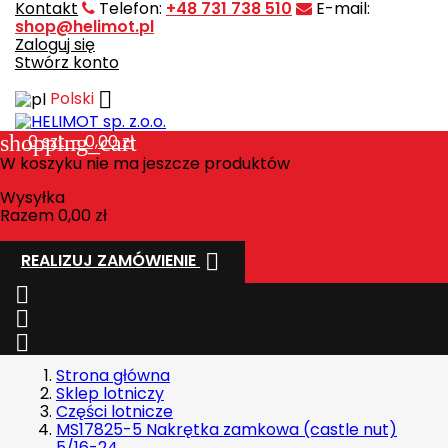
Kontakt
Telefon:
+48 731 738 510
E-mail:
shop@helimot.pl
Zaloguj się
Stwórz konto

Polski
shopping_cart
0
szt. - 0,00 zł
W koszyku nie ma jeszcze produktów
Wysyłka
Razem
0,00 zł

REALIZUJ ZAMÓWIENIE



Strona główna
Sklep lotniczy
Części lotnicze
MS17825-5 Nakrętka zamkowa (castle nut)
5/16-24