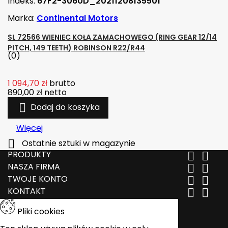
Indeks:
67F2-3060D_20211208135501
Marka:
Continental Motors
SL 72566 WIENIEC KOŁA ZAMACHOWEGO (RING GEAR 12/14
PITCH, 149 TEETH) ROBINSON R22/R44
(0)
1 094,70 zł
brutto
890,00 zł
netto

Dodaj do koszyka
Więcej

Ostatnie sztuki w magazynie
PRODUKTY


NASZA FIRMA


TWOJE KONTO


KONTAKT


Pliki cookies