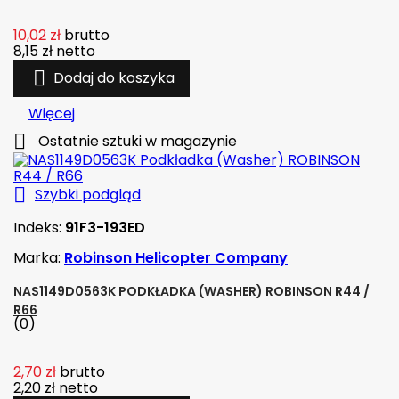
10,02 zł
brutto
8,15 zł
netto

Dodaj do koszyka
Więcej

Ostatnie sztuki w magazynie

Szybki podgląd
Indeks:
91F3-193ED
Marka:
Robinson Helicopter Company
NAS1149D0563K PODKŁADKA (WASHER) ROBINSON R44 /
R66
(0)
2,70 zł
brutto
2,20 zł
netto