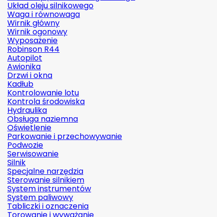
Układ oleju silnikowego
Waga i równowaga
Wirnik główny
Wirnik ogonowy
Wyposażenie
Robinson R44
Autopilot
Awionika
Drzwi i okna
Kadłub
Kontrolowanie lotu
Kontrola środowiska
Hydraulika
Obsługa naziemna
Oświetlenie
Parkowanie i przechowywanie
Podwozie
Serwisowanie
Silnik
Specjalne narzędzia
Sterowanie silnikiem
System instrumentów
System paliwowy
Tabliczki i oznaczenia
Torowanie i wyważanie