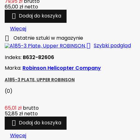
79,95 zł
brutto
65,00 zł
netto

Dodaj do koszyka
Więcej

Ostatnie sztuki w magazynie

Szybki podgląd
Indeks:
B632-82606
Marka:
Robinson Helicopter Company
A185-3 PLATE, UPPER ROBINSON
(0)
65,01 zł
brutto
52,85 zł
netto

Dodaj do koszyka
Więcej