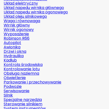
Układ elektryczny
Układ napędu wirnika głównego
Układ napędu wirnika ogonowego
Układ oleju silnikowego
Waga i równowaga
Wirnik główny
Wirnik ogonowy
Wyposażenie
Robinson R66
Autopilot
Awionika
Drzwi i okna
Hydraulika
Kadłub
Kontrola środowiska
Kontrolowanie lotu
Obsługa naziemna
Oświetlenie
Parkowanie i przechowywanie
Podwozie
Serwisowanie
Silnik
Specjalne narzędzia
Sterowanie silnikiem
System instrumentów