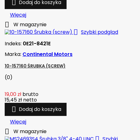

Dodaj do koszyka
Więcej

W magazynie

Szybki podgląd
Indeks:
0E21-8421E
Marka:
Continental Motors
10-157160 ŚRUBKA (SCREW)
(0)
19,00 zł
brutto
15,45 zł
netto

Dodaj do koszyka
Więcej

W magazynie

Szybki