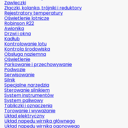
Zawleczki
Złączki, kolanka, trójniki i reduktory
Rejestratory temperatury
Oświetlenie lotnicze
Robinson R22
Awionika
Drzwi i okna
Kadłub
Kontrolowanie lotu
Kontrola środowiska
Obsługa naziemna
Oświetlenie
Parkowanie i przechowywanie
Podwozie
Serwisowanie
Silnik
Specjalne narzędzia
Sterowanie silnikiem
System instrumentów
System paliwowy
Tabliczki i oznaczenia
Torowanie i wyważanie
Układ elektryczny
Układ napędu wirnika głównego
Układ napędu wirnika ogonowego