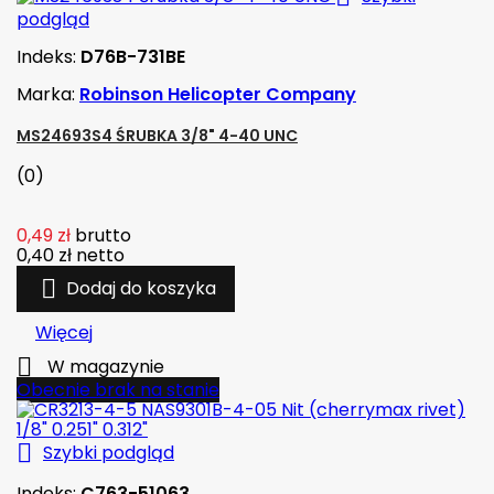
podgląd
Indeks:
D76B-731BE
Marka:
Robinson Helicopter Company
MS24693S4 ŚRUBKA 3/8" 4-40 UNC
(0)
0,49 zł
brutto
0,40 zł
netto

Dodaj do koszyka
Więcej

W magazynie
Obecnie brak na stanie

Szybki podgląd
Indeks:
C763-51063