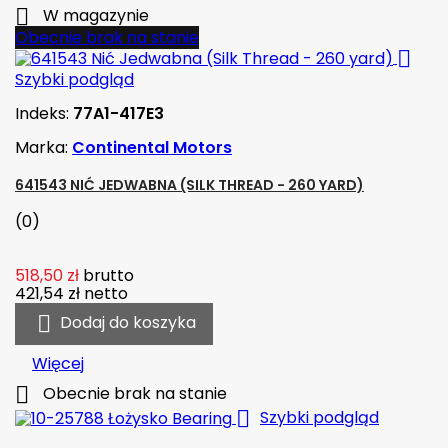

W magazynie
Obecnie brak na stanie

Szybki podgląd
Indeks:
77A1-417E3
Marka:
Continental Motors
641543 NIĆ JEDWABNA (SILK THREAD - 260 YARD)
(0)
518,50 zł
brutto
421,54 zł
netto

Dodaj do koszyka
Więcej

Obecnie brak na stanie

Szybki podgląd