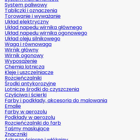
System paliwowy
Tabliczki i oznaczenia
Torowanie i wyważanie
Układ elektryczny
Układ napędu wirnika głównego
Układ napędu wirnika ogonowego
Układ oleju silnikowego
Waga i równowaga
Wirnik główny
Wirnik ogonowy
Wyposażenie
Chemia lotnicza
Kleje i uszczelniacze
Rozcieńczalniki
Środki antykorozyjne
Lotnicze środki do czyszczenia
Czyściwa i ścierki
Farby i podkłady, akcesoria do malowania
Emalie
Farby w aerozolu
Podkłady w aerozolu
Rozcieńczalniki do farb
Taśmy maskujące
Znaczniki
Arkusze ścierne i włókniny