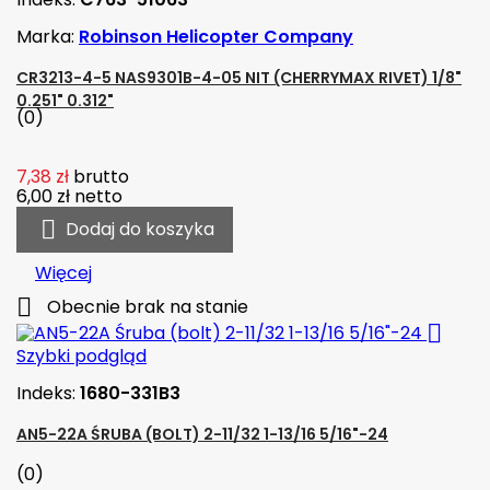
Marka:
Robinson Helicopter Company
CR3213-4-5 NAS9301B-4-05 NIT (CHERRYMAX RIVET) 1/8"
0.251" 0.312"
(0)
7,38 zł
brutto
6,00 zł
netto

Dodaj do koszyka
Więcej

Obecnie brak na stanie

Szybki podgląd
Indeks:
1680-331B3
AN5-22A ŚRUBA (BOLT) 2-11/32 1-13/16 5/16"-24
(0)