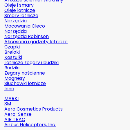
Oleje i smary
Oleje lotnicze
Smary lotnicze
Narzędzia
Mocowania Cleco
Narzędzia
Narzędzia Robinson
Akcesoria i gadżety lotnicze
Czapki
Breloki
Koszulki
Lotnicze zegary i budziki
Budziki
Zegary naścienne
Magnesy
Słuchawki lotnicze
Inne
MARKI
3M
Aero Cosmetics Products
Aero-Sense
AIR TRAC
Airbus Helicopters, Inc.