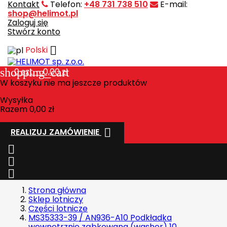
Kontakt
Telefon:
+48 731 738 510
E-mail:
shop@helimot.pl
Zaloguj się
Stwórz konto

Polski
shopping_cart
0
szt. - 0,00 zł
W koszyku nie ma jeszcze produktów
Wysyłka
Razem
0,00 zł

REALIZUJ ZAMÓWIENIE



Strona główna
Sklep lotniczy
Części lotnicze
MS35333-39 / AN936-A10 Podkładka
wewnętrznie ząbkowana (washer) 10