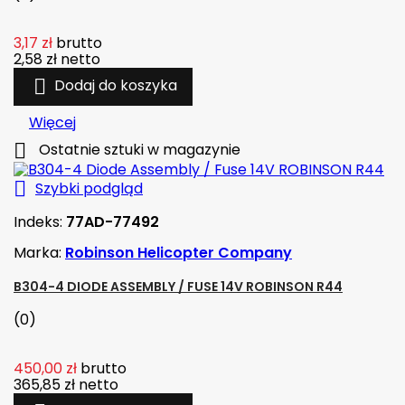
3,17 zł
brutto
2,58 zł
netto

Dodaj do koszyka
Więcej

Ostatnie sztuki w magazynie

Szybki podgląd
Indeks:
77AD-77492
Marka:
Robinson Helicopter Company
B304-4 DIODE ASSEMBLY / FUSE 14V ROBINSON R44
(0)
450,00 zł
brutto
365,85 zł
netto