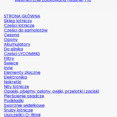
STRONA GŁÓWNA
Sklep lotniczy
Części lotnicze
Części do samolotów
Cessna
Opony
Akumulatory
Do silnika
Części LYCOMING
Filtry
Świece
Inne
Elementy złączne
Elektronika
Nakrętki
Nity lotnicze
Opaski, obejmy, osłony, owijki, przelotki i zaciski
Pierścienie osadcze
Podkładki
Sworznie widełkowe
Śruby lotnicze
Uszczelki i O-Ringi