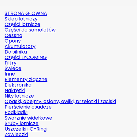
STRONA GŁÓWNA
Sklep lotniczy
Części lotnicze
Części do samolotów
Cessna
Opony
Akumulatory
Do silnika
Części LYCOMING
Filtry
Świece
Inne
Elementy złączne
Elektronika
Nakrętki
Nity lotnicze
Opaski, obejmy, osłony, owijki, przelotki i zaciski
Pierścienie osadcze
Podkładki
Sworznie widełkowe
Śruby lotnicze
Uszczelki i O-Ringi
Zawleczki