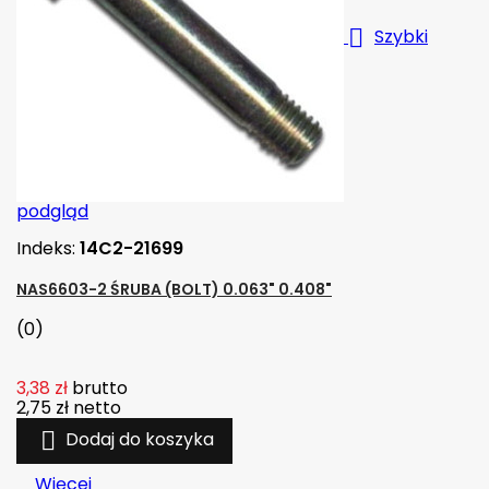

Szybki
podgląd
Indeks:
14C2-21699
NAS6603-2 ŚRUBA (BOLT) 0.063" 0.408"
(0)
3,38 zł
brutto
2,75 zł
netto

Dodaj do koszyka
Więcej