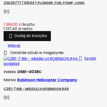
23D26777 ( 61544 ) PLUNGER, FUEL POMP, LONG
(0)
1 399,00 zł
brutto
1 137,40 zł
netto

Dodaj do koszyka
Więcej

Ostatnie sztuki w magazynie

Szybki
podgląd
Indeks:
D6B1-4038C
Marka:
Robinson Helicopter Company
C261-7 RIB - MIDDLE LH ROBINSON R44
(0)