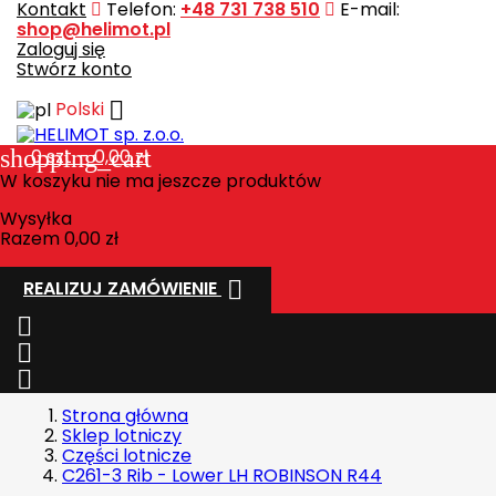
Kontakt
Telefon:
+48 731 738 510
E-mail:
shop@helimot.pl
Zaloguj się
Stwórz konto

Polski
shopping_cart
0
szt. - 0,00 zł
W koszyku nie ma jeszcze produktów
Wysyłka
Razem
0,00 zł

REALIZUJ ZAMÓWIENIE



Strona główna
Sklep lotniczy
Części lotnicze
C261-3 Rib - Lower LH ROBINSON R44