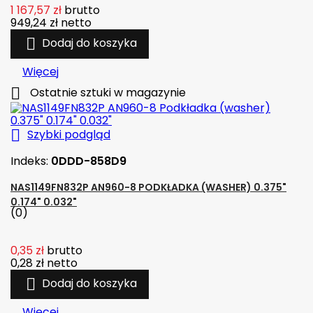
1 167,57 zł
brutto
949,24 zł
netto

Dodaj do koszyka
Więcej

Ostatnie sztuki w magazynie

Szybki podgląd
Indeks:
0DDD-858D9
NAS1149FN832P AN960-8 PODKŁADKA (WASHER) 0.375"
0.174" 0.032"
(0)
0,35 zł
brutto
0,28 zł
netto

Dodaj do koszyka
Więcej