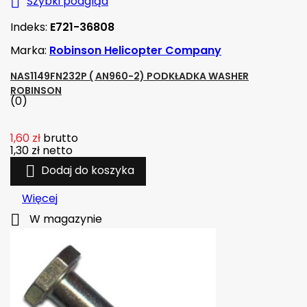

Szybki podgląd
Indeks:
E721-36808
Marka:
Robinson Helicopter Company
NAS1149FN232P ( AN960-2) PODKŁADKA WASHER
ROBINSON
(0)
1,60 zł
brutto
1,30 zł
netto

Dodaj do koszyka
Więcej

W magazynie