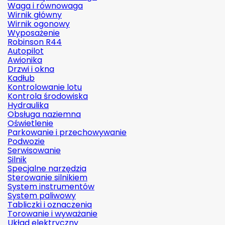
Waga i równowaga
Wirnik główny
Wirnik ogonowy
Wyposażenie
Robinson R44
Autopilot
Awionika
Drzwi i okna
Kadłub
Kontrolowanie lotu
Kontrola środowiska
Hydraulika
Obsługa naziemna
Oświetlenie
Parkowanie i przechowywanie
Podwozie
Serwisowanie
Silnik
Specjalne narzędzia
Sterowanie silnikiem
System instrumentów
System paliwowy
Tabliczki i oznaczenia
Torowanie i wyważanie
Układ elektryczny