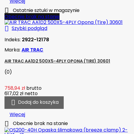
Więcej

Ostatnie sztuki w magazynie
Obecnie brak na stanie

Szybki podgląd
Indeks:
2922-12178
Marka:
AIR TRAC
AIR TRAC AA1D2 500X5-4PLY OPONA (TIRE) 30601
(0)
758,94 zł
brutto
617,02 zł
netto

Dodaj do koszyka
Więcej

Obecnie brak na stanie