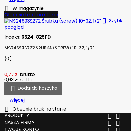

W magazynie
Obecnie brak na stanie

Szybki
podgląd
Indeks:
6624-825FD
MS24693S272 ŚRUBKA (SCREW) 10-32, 1/2"
(0)
0,77 zł
brutto
0,63 zł
netto

Dodaj do koszyka
Więcej

Obecnie brak na stanie
PRODUKTY


NASZA FIRMA


TWOJE KONTO

