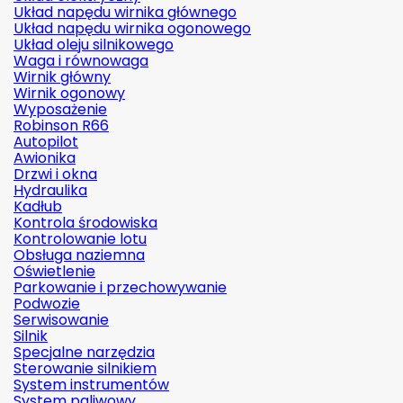
Układ napędu wirnika głównego
Układ napędu wirnika ogonowego
Układ oleju silnikowego
Waga i równowaga
Wirnik główny
Wirnik ogonowy
Wyposażenie
Robinson R66
Autopilot
Awionika
Drzwi i okna
Hydraulika
Kadłub
Kontrola środowiska
Kontrolowanie lotu
Obsługa naziemna
Oświetlenie
Parkowanie i przechowywanie
Podwozie
Serwisowanie
Silnik
Specjalne narzędzia
Sterowanie silnikiem
System instrumentów
System paliwowy