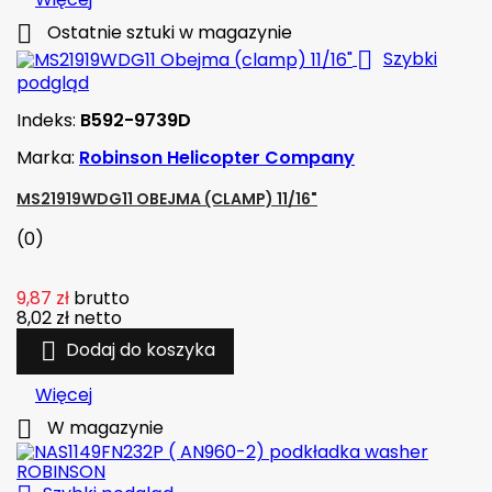

Ostatnie sztuki w magazynie

Szybki
podgląd
Indeks:
B592-9739D
Marka:
Robinson Helicopter Company
MS21919WDG11 OBEJMA (CLAMP) 11/16"
(0)
9,87 zł
brutto
8,02 zł
netto

Dodaj do koszyka
Więcej

W magazynie