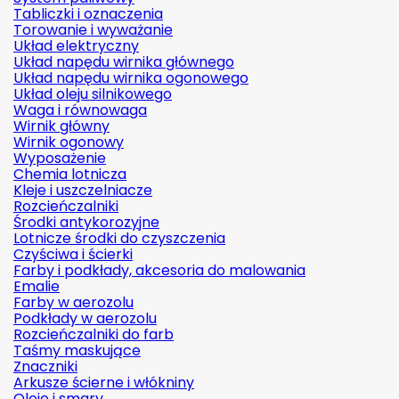
Tabliczki i oznaczenia
Torowanie i wyważanie
Układ elektryczny
Układ napędu wirnika głównego
Układ napędu wirnika ogonowego
Układ oleju silnikowego
Waga i równowaga
Wirnik główny
Wirnik ogonowy
Wyposażenie
Chemia lotnicza
Kleje i uszczelniacze
Rozcieńczalniki
Środki antykorozyjne
Lotnicze środki do czyszczenia
Czyściwa i ścierki
Farby i podkłady, akcesoria do malowania
Emalie
Farby w aerozolu
Podkłady w aerozolu
Rozcieńczalniki do farb
Taśmy maskujące
Znaczniki
Arkusze ścierne i włókniny
Oleje i smary