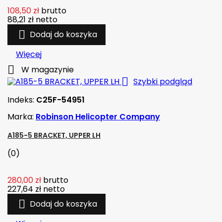
108,50 zł
brutto
88,21 zł
netto

Dodaj do koszyka
Więcej

W magazynie

Szybki podgląd
Indeks:
C25F-54951
Marka:
Robinson Helicopter Company
A185-5 BRACKET, UPPER LH
(0)
280,00 zł
brutto
227,64 zł
netto

Dodaj do koszyka