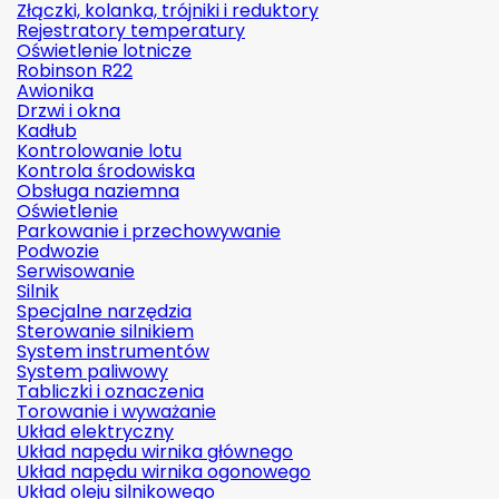
Złączki, kolanka, trójniki i reduktory
Rejestratory temperatury
Oświetlenie lotnicze
Robinson R22
Awionika
Drzwi i okna
Kadłub
Kontrolowanie lotu
Kontrola środowiska
Obsługa naziemna
Oświetlenie
Parkowanie i przechowywanie
Podwozie
Serwisowanie
Silnik
Specjalne narzędzia
Sterowanie silnikiem
System instrumentów
System paliwowy
Tabliczki i oznaczenia
Torowanie i wyważanie
Układ elektryczny
Układ napędu wirnika głównego
Układ napędu wirnika ogonowego
Układ oleju silnikowego