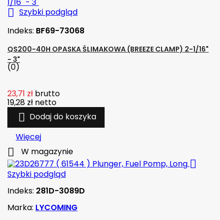

Szybki podgląd
Indeks:
BF69-73068
QS200-40H OPASKA ŚLIMAKOWA (BREEZE CLAMP) 2-1/16"
- 3"
(0)
23,71 zł
brutto
19,28 zł
netto

Dodaj do koszyka
Więcej

W magazynie

Szybki podgląd
Indeks:
281D-3089D
Marka:
LYCOMING