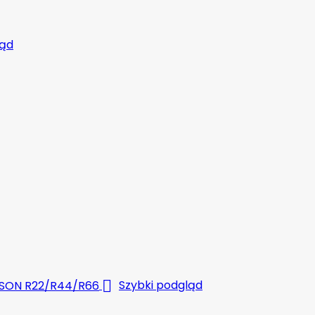
ląd

Szybki podgląd