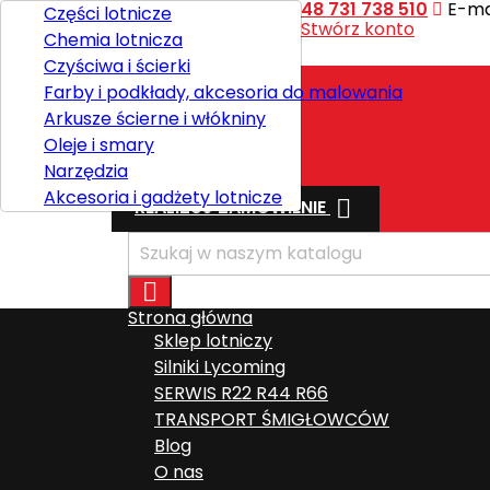
Kontakt
Telefon:
+48 731 738 510
E-mai
Części lotnicze
Witaj,
Zaloguj się
lub
Stwórz konto
Chemia lotnicza

Polski
Czyściwa i ścierki
Farby i podkłady, akcesoria do malowania
Arkusze ścierne i włókniny
Wysyłka
Oleje i smary
Razem
0,00 zł
Narzędzia
Akcesoria i gadżety lotnicze

REALIZUJ ZAMÓWIENIE

Strona główna
Sklep lotniczy
Silniki Lycoming
SERWIS R22 R44 R66
TRANSPORT ŚMIGŁOWCÓW
Blog
O nas