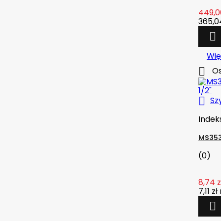
449,0
365,04

Wię

Os

Sz
Indek
MS353
(0)
8,74 z
7,11 zł
