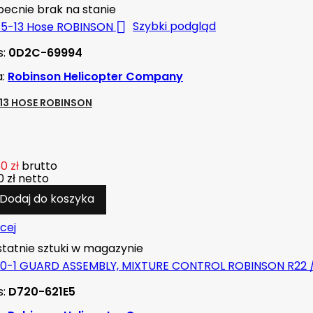
ecnie brak na stanie

Szybki podgląd
s:
0D2C-69994
a:
Robinson Helicopter Company
13 HOSE ROBINSON
80 zł
brutto
 zł
netto
Dodaj do koszyka
cej
tatnie sztuki w magazynie
s:
D720-621E5