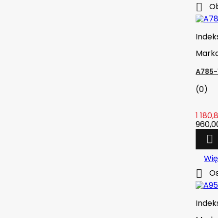

Dodaj do koszyka

Ob
Więcej
Indek

W magazynie
Mark

Szybki podgląd
A785-
Indeks:
703C-556AA
(0)
OLEJ AEROSHELL W 15W-50 1QT /
1 180,
946ML
(0)
960,00
67,00 zł
brutto

54,47 zł
netto

Dodaj do koszyka
Wię

Os
Więcej

W magazynie
Indek