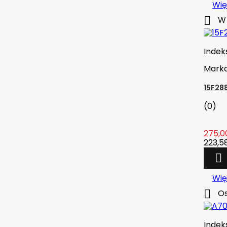
Wię

W 
Indek
Mark
15F28
(0)
275,00
223,58

Wię

Os
Indek