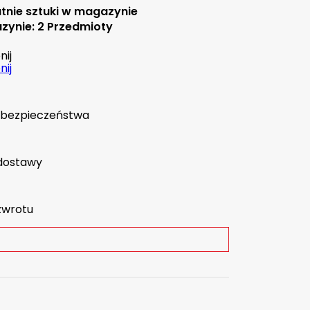
tnie sztuki w magazynie
zynie:
2 Przedmioty
ij
ij
a bezpieczeństwa
dostawy
zwrotu