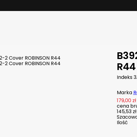
B39
R44
Indeks
3
Marka
R
179,00 zł
cena bru
145,53 zł
Szacowan
Ilość