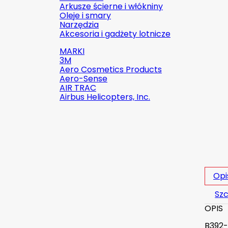
Arkusze ścierne i włókniny
Oleje i smary
Narzędzia
Akcesoria i gadżety lotnicze
MARKI
3M
Aero Cosmetics Products
Aero-Sense
AIR TRAC
Airbus Helicopters, Inc.

Szybki podgląd
Indeks:
2142-509C2
Opi
Marka:
Robinson Helicopter
Company
Szc
AN526C-832-R8 ŚRUBKA 1/2" (8-
OPIS
32)
B392-
(0)