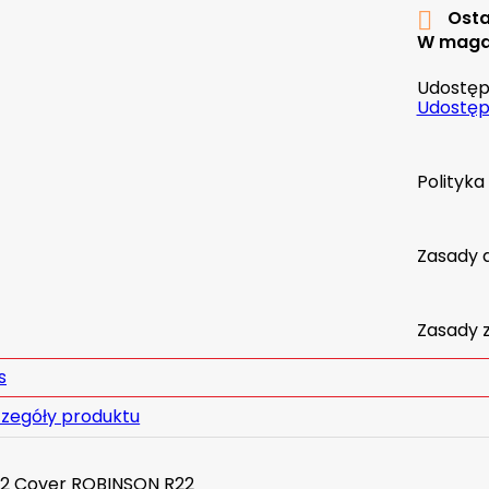
Osta

W maga
Udostępn
Udostępn
Polityk
Zasady 
Zasady 
s
zegóły produktu
2 Cover ROBINSON R22