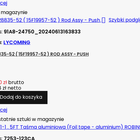
cej
magazynie

Szybki podg
s:
91A8-24750_20240613163833
a:
LYCOMING
835-52 ( 15F19957-52 ) ROD ASSY - PUSH
 zł
brutto
 zł
netto
Dodaj do koszyka
cej
tatnie sztuki w magazynie
s:
7253-123CA