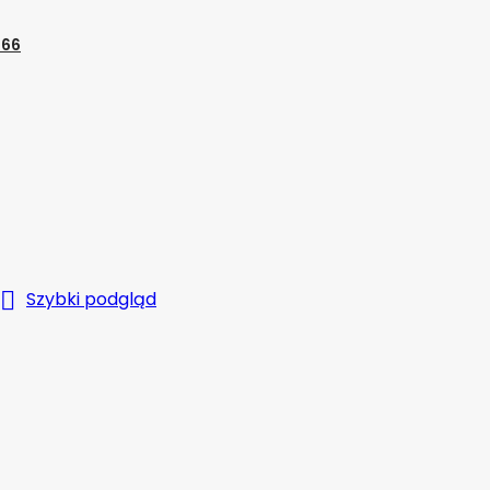
R66

Szybki podgląd