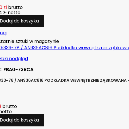
0 zł
brutto
 zł
netto
Dodaj do koszyka
cej
tatnie sztuki w magazynie
ybki podgląd
s:
FBA0-738CA
33-78 / AN936AC816 PODKŁADKA WEWNĘTRZNIE ZĄBKOWANA - S
ł
brutto
netto
Dodaj do koszyka