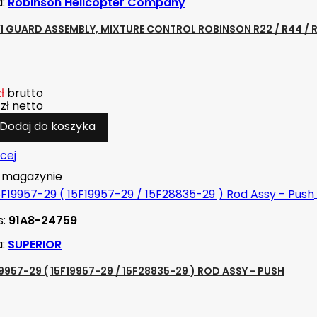
a:
Robinson Helicopter Company
1 GUARD ASSEMBLY, MIXTURE CONTROL ROBINSON R22 / R44 / 
ł
brutto
zł
netto
Dodaj do koszyka
cej
magazynie
s:
91A8-24759
a:
SUPERIOR
9957-29 ( 15F19957-29 / 15F28835-29 ) ROD ASSY - PUSH