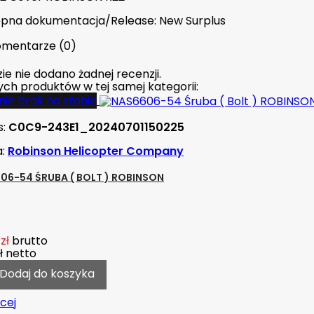
pna dokumentacja/Release: New Surplus
mentarze (0)
ie nie dodano żadnej recenzji.
nych produktów w tej samej kategorii:
ie brak na stanie
s:
C0C9-243E1_20240701150225
a:
Robinson Helicopter Company
06-54 ŚRUBA ( BOLT ) ROBINSON
zł
brutto
ł
netto
Dodaj do koszyka
cej