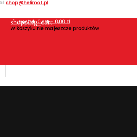
l:
shop@helimot.pl
shopping_cart
Koszyk:
0
szt. - 0,00 zł
W koszyku nie ma jeszcze produktów