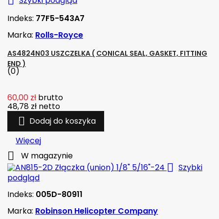

Szybki podgląd
Indeks:
77F5-543A7
Marka:
Rolls-Royce
AS4824N03 USZCZELKA ( CONICAL SEAL, GASKET, FITTING
END )
(0)
60,00 zł
brutto
48,78 zł
netto

Dodaj do koszyka
Więcej

W magazynie

Szybki
podgląd
Indeks:
005D-80911
Marka:
Robinson Helicopter Company