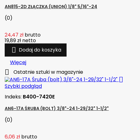
AN815-2D ZŁĄCZKA (UNION) 1/8" 5/16"-24
(0)
24,47 zł
brutto
19,89 zł
netto

Dodaj do koszyka
Więcej

Ostatnie sztuki w magazynie

Szybki podgląd
Indeks:
B400-7420E
AN6-17A ŚRUBA (BOLT) 3/8"-24 1-29/32" 1-1/2"
(0)
6,06 zł
brutto