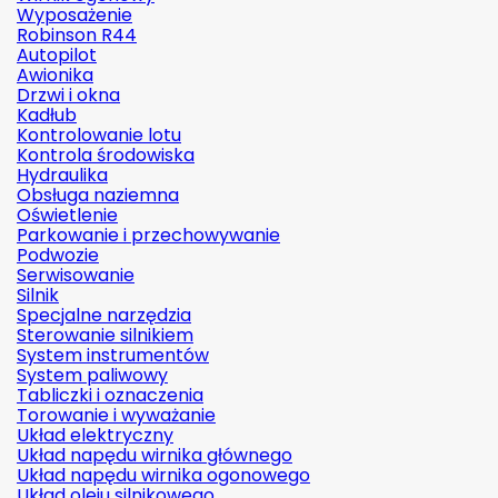
Wyposażenie
Robinson R44
Autopilot
Awionika
Drzwi i okna
Kadłub
Kontrolowanie lotu
Kontrola środowiska
Hydraulika
Obsługa naziemna
Oświetlenie
Parkowanie i przechowywanie
Podwozie
Serwisowanie
Silnik
Specjalne narzędzia
Sterowanie silnikiem
System instrumentów
System paliwowy
Tabliczki i oznaczenia
Torowanie i wyważanie
Układ elektryczny
Układ napędu wirnika głównego
Układ napędu wirnika ogonowego
Układ oleju silnikowego