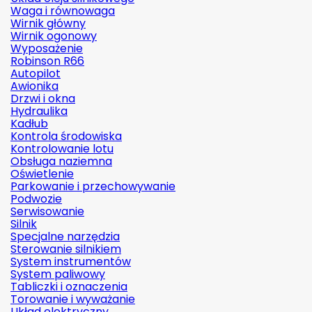
Waga i równowaga
Wirnik główny
Wirnik ogonowy
Wyposażenie
Robinson R66
Autopilot
Awionika
Drzwi i okna
Hydraulika
Kadłub
Kontrola środowiska
Kontrolowanie lotu
Obsługa naziemna
Oświetlenie
Parkowanie i przechowywanie
Podwozie
Serwisowanie
Silnik
Specjalne narzędzia
Sterowanie silnikiem
System instrumentów
System paliwowy
Tabliczki i oznaczenia
Torowanie i wyważanie
Układ elektryczny