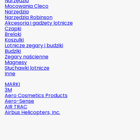
Narzędzia
Mocowania Cleco
Narzędzia
Narzędzia Robinson
Akcesoria i gadżety lotnicze
Czapki
Breloki
Koszulki
Lotnicze zegary i budziki
Budziki
Zegary naścienne
Magnesy
Słuchawki lotnicze
Inne
MARKI
3M
Aero Cosmetics Products
Aero-Sense
AIR TRAC
Airbus Helicopters, Inc.

Szybki
podgląd