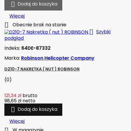

Dodaj do koszyka
Więcej

Obecnie brak na stanie

Szybki
podgląd
Indeks:
64DE-87332
Marka:
Robinson Helicopter Company
D210-7 NAKRĘTKA ( NUT ) ROBINSON
(0)
121,34 zł
brutto
98,65 zł
netto

Dodaj do koszyka
Więcej

W magazynie