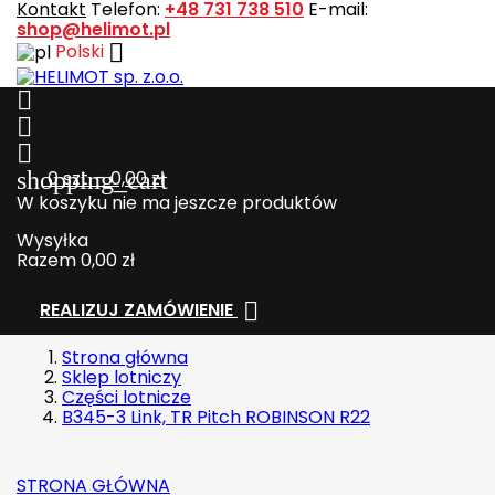
Kontakt
Telefon:
+48 731 738 510
E-mail:
shop@helimot.pl

Polski



shopping_cart
0
szt. - 0,00 zł
W koszyku nie ma jeszcze produktów
Wysyłka
Razem
0,00 zł

REALIZUJ ZAMÓWIENIE
Strona główna
Sklep lotniczy
Części lotnicze
B345-3 Link, TR Pitch ROBINSON R22
STRONA GŁÓWNA