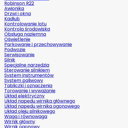
Robinson R22
Awionika
Drzwi i okna
Kadłub
Kontrolowanie lotu
Kontrola środowiska
Obsługa naziemna
Oświetlenie
Parkowanie i przechowywanie
Podwozie
Serwisowanie
Silnik
Specjalne narzędzia
Sterowanie silnikiem
System instrumentów
System paliwowy
Tabliczki i oznaczenia
Torowanie i wyważanie
Układ elektryczny
Układ napędu wirnika głównego
Układ napędu wirnika ogonowego
Układ oleju silnikowego
Waga i równowaga
Wirnik główny
Wirnik ogonowy