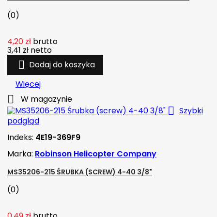
(0)
4,20 zł
brutto
3,41 zł
netto

Dodaj do koszyka
Więcej

W magazynie

Szybki
podgląd
Indeks:
4E19-369F9
Marka:
Robinson Helicopter Company
MS35206-215 ŚRUBKA (SCREW) 4-40 3/8"
(0)
0,49 zł
brutto