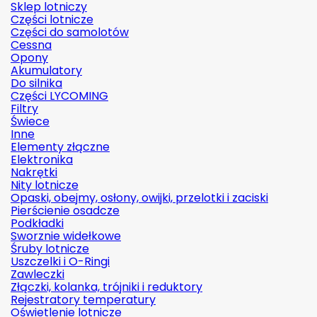
Sklep lotniczy
Części lotnicze
Części do samolotów
Cessna
Opony
Akumulatory
Do silnika
Części LYCOMING
Filtry
Świece
Inne
Elementy złączne
Elektronika
Nakrętki
Nity lotnicze
Opaski, obejmy, osłony, owijki, przelotki i zaciski
Pierścienie osadcze
Podkładki
Sworznie widełkowe
Śruby lotnicze
Uszczelki i O-Ringi
Zawleczki
Złączki, kolanka, trójniki i reduktory
Rejestratory temperatury
Oświetlenie lotnicze