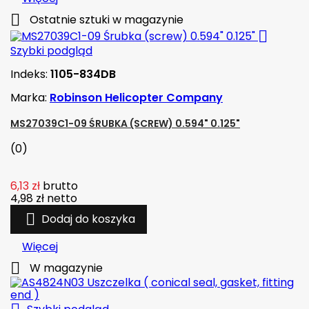

Ostatnie sztuki w magazynie

Szybki podgląd
Indeks:
1105-834DB
Marka:
Robinson Helicopter Company
MS27039C1-09 ŚRUBKA (SCREW) 0.594" 0.125"
(0)
6,13 zł
brutto
4,98 zł
netto

Dodaj do koszyka
Więcej

W magazynie