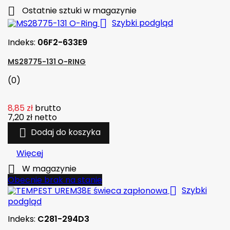

Ostatnie sztuki w magazynie

Szybki podgląd
Indeks:
06F2-633E9
MS28775-131 O-RING
(0)
8,85 zł
brutto
7,20 zł
netto

Dodaj do koszyka
Więcej

W magazynie
Obecnie brak na stanie

Szybki
podgląd
Indeks:
C281-294D3