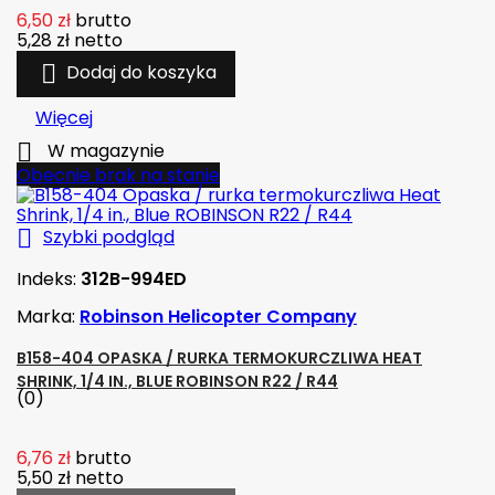
6,50 zł
brutto
5,28 zł
netto

Dodaj do koszyka
Więcej

W magazynie
Obecnie brak na stanie

Szybki podgląd
Indeks:
312B-994ED
Marka:
Robinson Helicopter Company
B158-404 OPASKA / RURKA TERMOKURCZLIWA HEAT
SHRINK, 1/4 IN., BLUE ROBINSON R22 / R44
(0)
6,76 zł
brutto
5,50 zł
netto