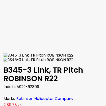
ŚWIECY ZAPŁONOWEJ 18MM ( GASKET SPARK PLUG )
(0)
CHAMPION
7,66 zł
brutto
6,23 zł
netto

Dodaj do koszyka
Więcej

W magazynie
B345-3 Link, TR Pitch
ROBINSON R22
Indeks
A929-62809
Marka
Robinson Helicopter Company
2 811,78 zł