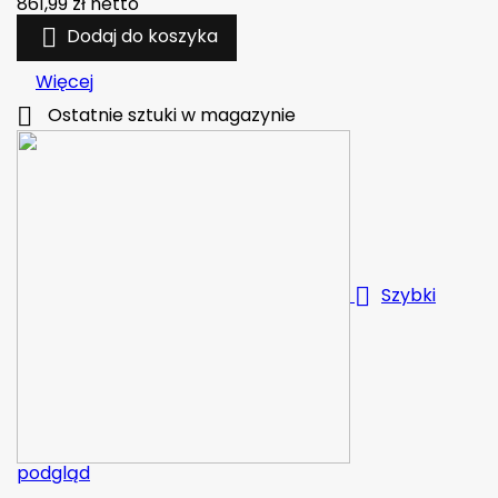
861,99 zł
netto

Dodaj do koszyka
Więcej

Ostatnie sztuki w magazynie

Szybki
podgląd