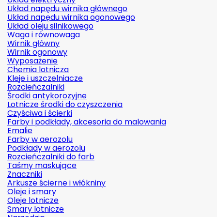
Układ napędu wirnika głównego
Układ napędu wirnika ogonowego
Układ oleju silnikowego
Waga i równowaga
Wirnik główny
Wirnik ogonowy
Wyposażenie
Chemia lotnicza
Kleje i uszczelniacze
Rozcieńczalniki
Środki antykorozyjne
Lotnicze środki do czyszczenia
Czyściwa i ścierki
Farby i podkłady, akcesoria do malowania
Emalie
Farby w aerozolu
Podkłady w aerozolu
Rozcieńczalniki do farb
Taśmy maskujące
Znaczniki
Arkusze ścierne i włókniny
Oleje i smary
Oleje lotnicze
Smary lotnicze