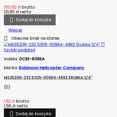
150,00 zł
brutto
121,95 zł
netto

Dodaj do koszyka
Więcej

Obecnie brak na stanie

Szybki podgląd
Indeks:
0CEE-838EA
Marka:
Robinson Helicopter Company
MS35206-232 5305-00984-4992 ŚRUBKA 3/4"
(0)
1,92 zł
brutto
1,56 zł
netto

Dodaj do koszyka