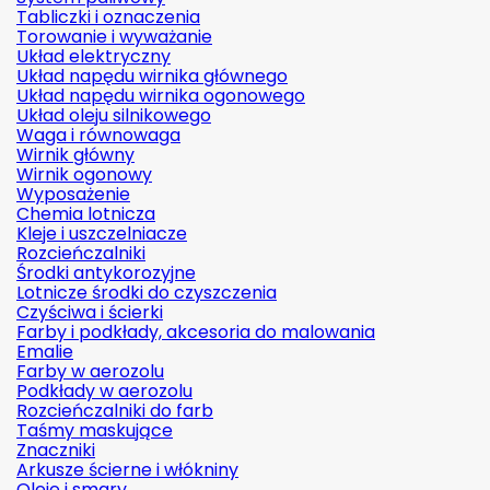
Tabliczki i oznaczenia
Torowanie i wyważanie
Układ elektryczny
Układ napędu wirnika głównego
Układ napędu wirnika ogonowego
Układ oleju silnikowego
Waga i równowaga
Wirnik główny
Wirnik ogonowy
Wyposażenie
Chemia lotnicza
Kleje i uszczelniacze
Rozcieńczalniki
Środki antykorozyjne
Lotnicze środki do czyszczenia
Czyściwa i ścierki
Farby i podkłady, akcesoria do malowania
Emalie
Farby w aerozolu
Podkłady w aerozolu
Rozcieńczalniki do farb
Taśmy maskujące
Znaczniki
Arkusze ścierne i włókniny
Oleje i smary