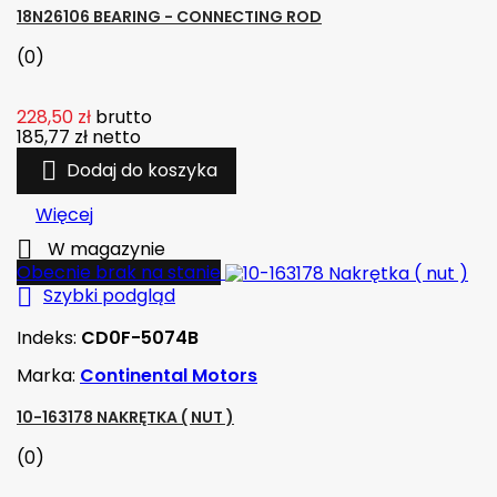
18N26106 BEARING - CONNECTING ROD
(0)
228,50 zł
brutto
185,77 zł
netto

Dodaj do koszyka
Więcej

W magazynie
Obecnie brak na stanie

Szybki podgląd
Indeks:
CD0F-5074B
Marka:
Continental Motors
10-163178 NAKRĘTKA ( NUT )
(0)