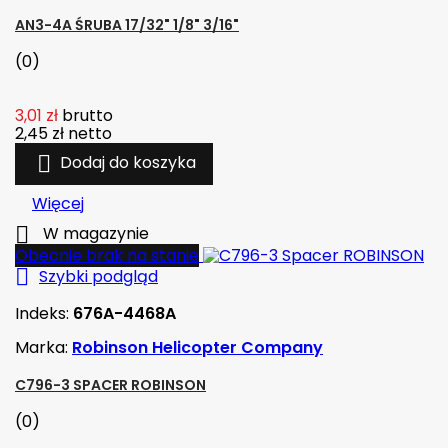
AN3-4A ŚRUBA 17/32" 1/8" 3/16"
(0)
3,01 zł
brutto
2,45 zł
netto

Dodaj do koszyka
Więcej

W magazynie
Obecnie brak na stanie

Szybki podgląd
Indeks:
676A-4468A
Marka:
Robinson Helicopter Company
C796-3 SPACER ROBINSON
(0)