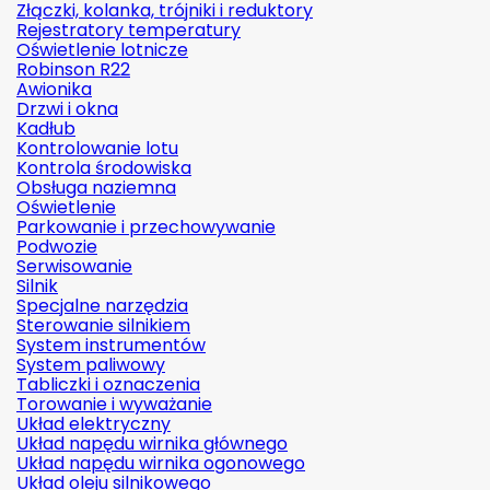
Złączki, kolanka, trójniki i reduktory
Rejestratory temperatury
Oświetlenie lotnicze
Robinson R22
Awionika
Drzwi i okna
Kadłub
Kontrolowanie lotu
Kontrola środowiska
Obsługa naziemna
Oświetlenie
Parkowanie i przechowywanie
Podwozie
Serwisowanie
Silnik
Specjalne narzędzia
Sterowanie silnikiem
System instrumentów
System paliwowy
Tabliczki i oznaczenia
Torowanie i wyważanie
Układ elektryczny
Układ napędu wirnika głównego
Układ napędu wirnika ogonowego
Układ oleju silnikowego