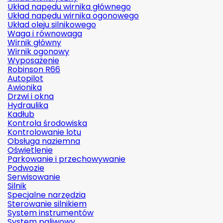
Układ napędu wirnika głównego
Układ napędu wirnika ogonowego
Układ oleju silnikowego
Waga i równowaga
Wirnik główny
Wirnik ogonowy
Wyposażenie
Robinson R66
Autopilot
Awionika
Drzwi i okna
Hydraulika
Kadłub
Kontrola środowiska
Kontrolowanie lotu
Obsługa naziemna
Oświetlenie
Parkowanie i przechowywanie
Podwozie
Serwisowanie
Silnik
Specjalne narzędzia
Sterowanie silnikiem
System instrumentów
System paliwowy