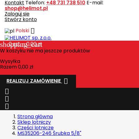
Kontakt
Telefon:
+48 731 738 510
E-mail:
shop@helimot.pl
Zaloguj się
Stwórz konto

Polski
shopping_cart
0
szt. - 0,00 zł
W koszyku nie ma jeszcze produktów
Wysyłka
Razem
0,00 zł

REALIZUJ ZAMÓWIENIE



Strona główna
Sklep lotniczy
Części lotnicze
MS35206-246 Śrubka 5/8"