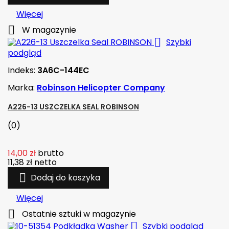
Więcej

W magazynie

Szybki
podgląd
Indeks:
3A6C-144EC
Marka:
Robinson Helicopter Company
A226-13 USZCZELKA SEAL ROBINSON
(0)
14,00 zł
brutto
11,38 zł
netto

Dodaj do koszyka
Więcej

Ostatnie sztuki w magazynie

Szybki podgląd