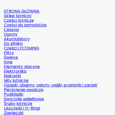
STRONA GŁÓWNA
Sklep lotniczy
Części lotnicze
Części do samolotów
Cessna
Opony
Akumulatory
Do silnika
Części LYCOMING
Filtry
Świece
Inne
Elementy złączne
Elektronika
Nakrętki
Nity lotnicze
Opaski, obejmy, osłony, owijki, przelotki i zaciski
Pierścienie osadcze
Podkładki
Sworznie widełkowe
Śruby lotnicze
Uszczelki i O-Ringi
Zawleczki