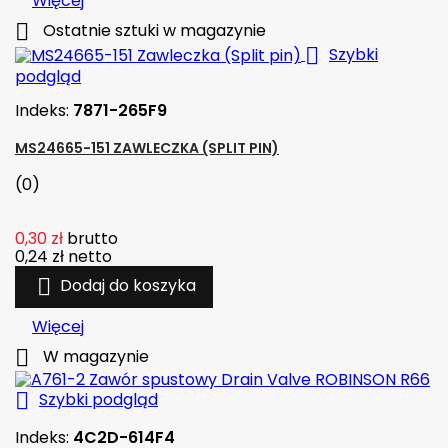
Więcej

Ostatnie sztuki w magazynie

Szybki
podgląd
Indeks:
7871-265F9
MS24665-151 ZAWLECZKA (SPLIT PIN)
(0)
0,30 zł
brutto
0,24 zł
netto

Dodaj do koszyka
Więcej

W magazynie

Szybki podgląd
Indeks:
4C2D-614F4