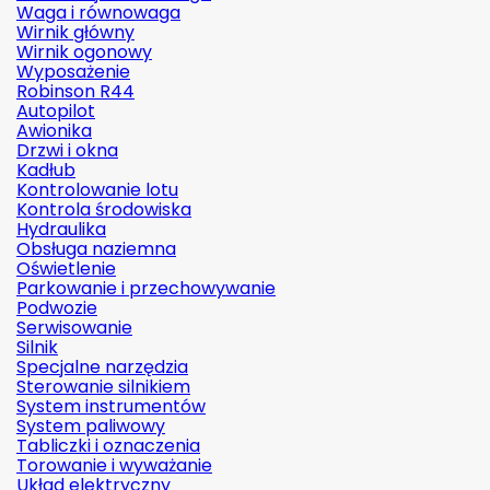
Waga i równowaga
Wirnik główny
Wirnik ogonowy
Wyposażenie
Robinson R44
Autopilot
Awionika
Drzwi i okna
Kadłub
Kontrolowanie lotu
Kontrola środowiska
Hydraulika
Obsługa naziemna
Oświetlenie
Parkowanie i przechowywanie
Podwozie
Serwisowanie
Silnik
Specjalne narzędzia
Sterowanie silnikiem
System instrumentów
System paliwowy
Tabliczki i oznaczenia
Torowanie i wyważanie
Układ elektryczny