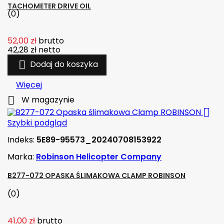
TACHOMETER DRIVE OIL
(0)
52,00 zł
brutto
42,28 zł
netto

Dodaj do koszyka
Więcej

W magazynie

Szybki podgląd
Indeks:
5E89-95573_20240708153922
Marka:
Robinson Helicopter Company
B277-072 OPASKA ŚLIMAKOWA CLAMP ROBINSON
(0)
41,00 zł
brutto