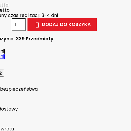
tto:
etto
y czas realizacji: 3-4 dni
DODAJ DO KOSZYKA

zynie:
339 Przedmioty
ij
ij
a bezpieczeństwa
dostawy
zwrotu