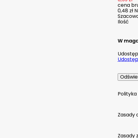
cena bru
0,48 zł
N
Szacowan
Ilość
W maga
Udostępn
Udostępn
Polityk
Zasady 
Zasady 