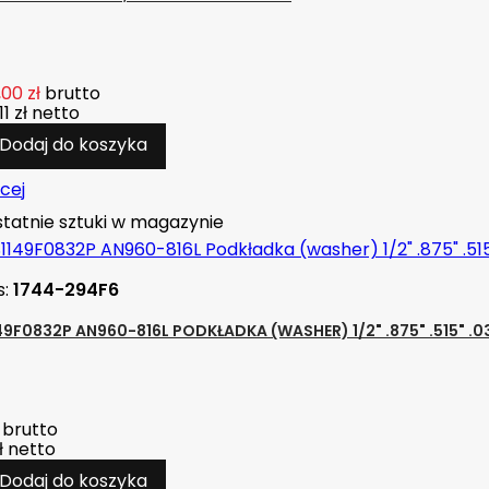
00 zł
brutto
1 zł
netto
Dodaj do koszyka
cej
tatnie sztuki w magazynie
s:
1744-294F6
49F0832P AN960-816L PODKŁADKA (WASHER) 1/2" .875" .515" .0
brutto
ł
netto
Dodaj do koszyka