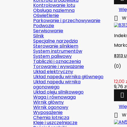
Kontrola środowiska
Kontrolowanie lotu
Wię
Obsługa naziemna
Oświetlenie

W 
Parkowanie i przechowywanie
Podwozie
Serwisowanie
Indek
Silnik
Specjalne narzędzia
Mark
Sterowanie silnikiem
System instrumentów
System paliwowy
8313 
Tabliczki i oznaczenia
(0)
Torowanie i wyważanie
Układ elektryczny
Układ napędu wirnika głównego
12,00 
Układ napędu wirnika
9,76 z
ogonowego
Układ oleju silnikowego

Waga i równowaga
Wirnik główny
Wię
Wirnik ogonowy
Wyposażenie

W 
Chemia lotnicza
Kleje i uszczelniacze