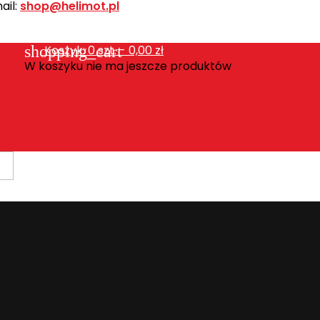
ail:
shop@helimot.pl
shopping_cart
Koszyk:
0
szt. - 0,00 zł
W koszyku nie ma jeszcze produktów