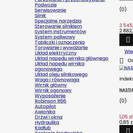
Podwozie
(0)
Serwisowanie
Silnik
Specjalne narzędzia
3 545,
Sterowanie silnikiem
2 882,1
System instrumentów
System paliwowy

Tabliczki i oznaczenia
Torowanie i wyważanie
Wię
Układ elektryczny
Układ napędu wirnika głównego

Os
Układ napędu wirnika
ogonowego
Układ oleju silnikowego
Indek
Waga i równowaga
Wirnik główny
Wirnik ogonowy
NAS11
Wyposażenie
(0)
Robinson R66
Autopilot
Awionika
1,05 zł
Drzwi i okna
0,85 z
Hydraulika
Kadłub
