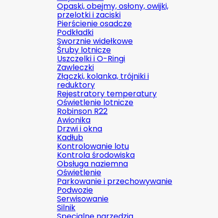
Opaski, obejmy, osłony, owijki,
przelotki i zaciski
Pierścienie osadcze
Podkładki
Sworznie widełkowe
Śruby lotnicze
Uszczelki i O-Ringi
Zawleczki
Złączki, kolanka, trójniki i
reduktory
Rejestratory temperatury
Oświetlenie lotnicze
Robinson R22
Awionika
Drzwi i okna
Kadłub
Kontrolowanie lotu
Kontrola środowiska
Obsługa naziemna
Oświetlenie
Parkowanie i przechowywanie
Podwozie
Serwisowanie
Silnik
Specjalne narzędzia