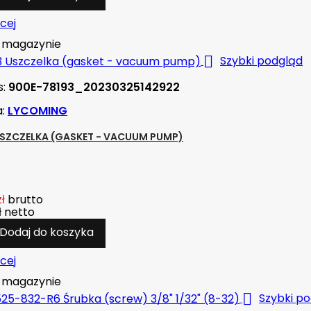
cej
magazynie

Szybki podgląd
s:
900E-78193_20230325142922
a:
LYCOMING
USZCZELKA (GASKET - VACUUM PUMP)
zł
brutto
ł
netto
Dodaj do koszyka
cej
magazynie

Szybki p