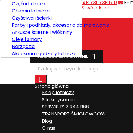
Kontakt
Telefon:
+48 731 738 510
E-m
Części lotnicze
Witaj,
Zaloguj się
lub
Stwórz konto
Chemia lotnicza

Polski
Czyściwa i ścierki
Farby i podkłady, akcesoria do malowania
Arkusze ścierne i włókniny
Wysyłka
Oleje i smary
Razem
0,00 zł
Narzędzia
Akcesoria i gadżety lotnicze

REALIZUJ ZAMÓWIENIE

Strona główna
Sklep lotniczy
Silniki Lycoming
SERWIS R22 R44 R66
TRANSPORT ŚMIGŁOWCÓW
Blog
O nas