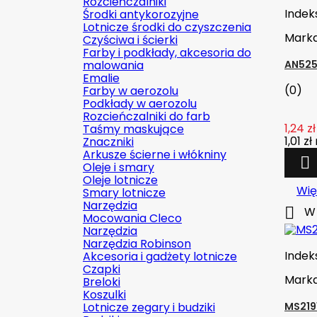
Rozcieńczalniki
Indek
Środki antykorozyjne
Lotnicze środki do czyszczenia
Mark
Czyściwa i ścierki
Farby i podkłady, akcesoria do
malowania
AN525
Emalie
(0)
Farby w aerozolu
Podkłady w aerozolu
Rozcieńczalniki do farb
1,24 zł
Taśmy maskujące
1,01 zł
Znaczniki
Arkusze ścierne i włókniny

Oleje i smary
Oleje lotnicze
Wię
Smary lotnicze
Narzędzia

W 
Mocowania Cleco
Narzędzia
Narzędzia Robinson
Indek
Akcesoria i gadżety lotnicze
Czapki
Mark
Breloki
Koszulki
Lotnicze zegary i budziki
MS219