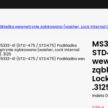
ładka wewnętrznie ząbkowana (washer, Lock Internal t
MS3
STD
wew
ząb
Lock
.312
Indeks
0
0,59 zł