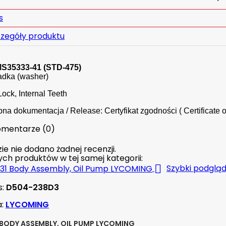
s
zegóły produktu
MS35333-41 (STD-475)
adka (washer)
Lock, Internal Teeth
na dokumentacja / Release: Certyfikat zgodności ( Certificate o
mentarze (0)
ie nie dodano żadnej recenzji.
nych produktów w tej samej kategorii:

Szybki podglą
s:
D504-238D3
a:
LYCOMING
 BODY ASSEMBLY, OIL PUMP LYCOMING