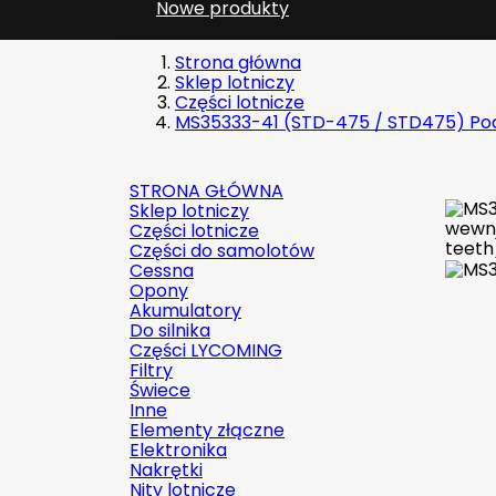
Nowe produkty
Strona główna
Sklep lotniczy
Części lotnicze
MS35333-41 (STD-475 / STD475) Podk
STRONA GŁÓWNA
Sklep lotniczy
Części lotnicze
Części do samolotów
Cessna
Opony
Akumulatory
Do silnika
Części LYCOMING
Filtry
Świece
Inne
Elementy złączne
Elektronika
Nakrętki
Nity lotnicze