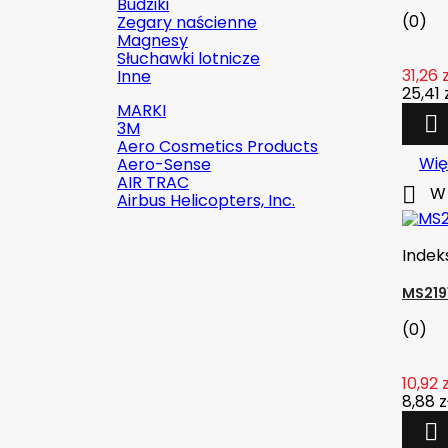
Budziki
(0)
Zegary naścienne
Magnesy
Słuchawki lotnicze
31,26 z
Inne
25,41 
MARKI

3M
Aero Cosmetics Products
Wię
Aero-Sense
AIR TRAC

W 
Airbus Helicopters, Inc.
Indek

Szybki podgląd
MS219
Indeks:
2142-509C2
(0)
Marka:
Robinson Helicopter
Company
10,92 z
8,88 z
AN526C-832-R8 ŚRUBKA 1/2" (8-

32)