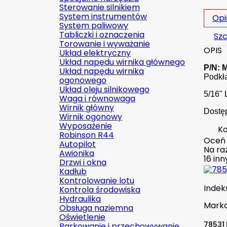
Sterowanie silnikiem
System instrumentów
Opi
System paliwowy
Tabliczki i oznaczenia
Szc
Torowanie i wyważanie
OPIS
Układ elektryczny
Układ napędu wirnika głównego
P/N: 
Układ napędu wirnika
Podkł
ogonowego
Układ oleju silnikowego
5/16" 
Waga i równowaga
Wirnik główny
Dostęp
Wirnik ogonowy
Wyposażenie
Ko
Robinson R44
Oceń
Autopilot
Na raz
Awionika
16 in
Drzwi i okna
Kadłub
Kontrolowanie lotu
Indek
Kontrola środowiska
Hydraulika
Mark
Obsługa naziemna
Oświetlenie
78531
Parkowanie i przechowywanie