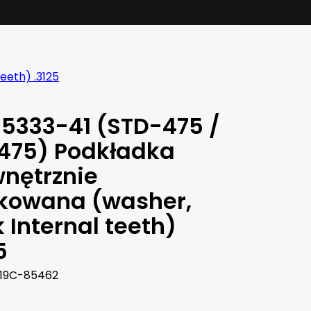
eeth) .3125
5333-41 (STD-475 /
475) Podkładka
nętrznie
kowana (washer,
 Internal teeth)
5
19C-85462