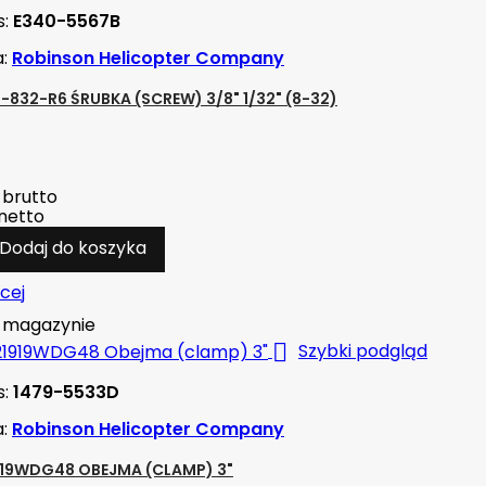
s:
E340-5567B
a:
Robinson Helicopter Company
-832-R6 ŚRUBKA (SCREW) 3/8" 1/32" (8-32)
brutto
netto
Dodaj do koszyka
cej
magazynie

Szybki podgląd
s:
1479-5533D
a:
Robinson Helicopter Company
19WDG48 OBEJMA (CLAMP) 3"