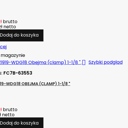
ł
brutto
zł
netto
Dodaj do koszyka
cej
magazynie

Szybki podgląd
s:
FC7B-63553
19-WDG18 OBEJMA (CLAMP) 1-1/8 "
ł
brutto
ł
netto
Dodaj do koszyka