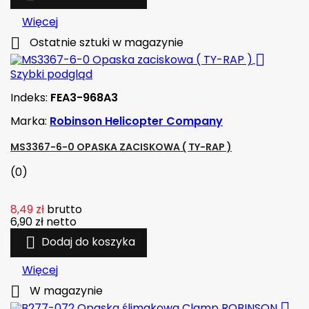
Więcej

Ostatnie sztuki w magazynie

Szybki podgląd
Indeks:
FEA3-968A3
Marka:
Robinson Helicopter Company
MS3367-6-0 OPASKA ZACISKOWA ( TY-RAP )
(0)
8,49 zł
brutto
6,90 zł
netto

Dodaj do koszyka
Więcej

W magazynie
