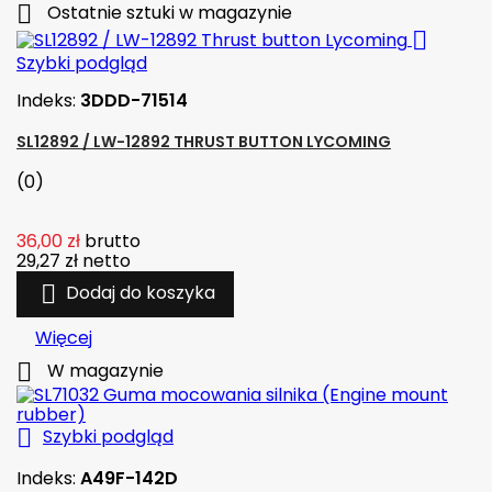

Ostatnie sztuki w magazynie

Szybki podgląd
Indeks:
3DDD-71514
SL12892 / LW-12892 THRUST BUTTON LYCOMING
(0)
36,00 zł
brutto
29,27 zł
netto

Dodaj do koszyka
Więcej

W magazynie

Szybki podgląd
Indeks:
A49F-142D