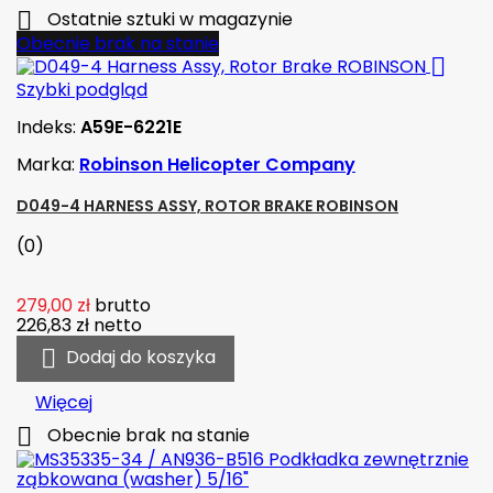

Ostatnie sztuki w magazynie
Obecnie brak na stanie

Szybki podgląd
Indeks:
A59E-6221E
Marka:
Robinson Helicopter Company
D049-4 HARNESS ASSY, ROTOR BRAKE ROBINSON
(0)
279,00 zł
brutto
226,83 zł
netto

Dodaj do koszyka
Więcej

Obecnie brak na stanie