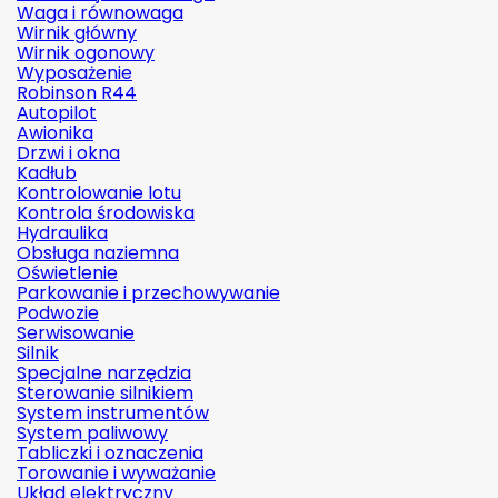
Waga i równowaga
Wirnik główny
Wirnik ogonowy
Wyposażenie
Robinson R44
Autopilot
Awionika
Drzwi i okna
Kadłub
Kontrolowanie lotu
Kontrola środowiska
Hydraulika
Obsługa naziemna
Oświetlenie
Parkowanie i przechowywanie
Podwozie
Serwisowanie
Silnik
Specjalne narzędzia
Sterowanie silnikiem
System instrumentów
System paliwowy
Tabliczki i oznaczenia
Torowanie i wyważanie
Układ elektryczny