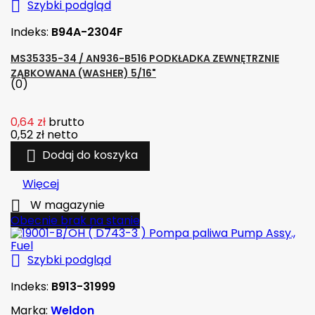

Szybki podgląd
Indeks:
B94A-2304F
MS35335-34 / AN936-B516 PODKŁADKA ZEWNĘTRZNIE
ZĄBKOWANA (WASHER) 5/16"
(0)
0,64 zł
brutto
0,52 zł
netto

Dodaj do koszyka
Więcej

W magazynie
Obecnie brak na stanie

Szybki podgląd
Indeks:
B913-31999
Marka:
Weldon