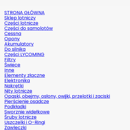
STRONA GŁÓWNA
Sklep lotniczy
Części lotnicze
Części do samolotów
Cessna
Opony
Akumulatory
Do silnika
Części LYCOMING
Filtry
Świece
Inne
Elementy złączne
Elektronika
Nakrętki
Nity lotnicze
Opaski, obejmy, osłony, owijki, przelotki i zaciski
Pierścienie osadcze
Podkładki
Sworznie widełkowe
Śruby lotnicze
Uszczelki i O-Ringi
Zawleczki