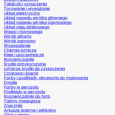
Tabliczki i oznaczenia
Torowanie i wyważanie
Układ elektryczny
Układ napędu wirnika głównego
Układ napędu wirnika ogonowego
Układ oleju silnikowego
Waga i równowaga
Wirnik główny
Wirnik ogonowy
Wyposażenie
Chemia lotnicza
Kleje i uszczelniacze
Rozcieńczalniki
Środki antykorozyjne
Lotnicze środki do czyszczenia
Czyściwa i ścierki
Farby i podkłady, akcesoria do malowania
Emalie
Farby w aerozolu
Podkłady w aerozolu
Rozcieńczalniki do farb
Taśmy maskujące
Znaczniki
Arkusze ścierne i włókniny
Oleje i smary