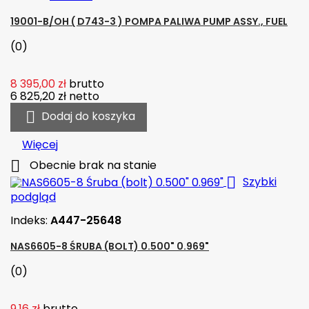
19001-B/OH ( D743-3 ) POMPA PALIWA PUMP ASSY., FUEL
(0)
8 395,00 zł
brutto
6 825,20 zł
netto

Dodaj do koszyka
Więcej

Obecnie brak na stanie

Szybki
podgląd
Indeks:
A447-25648
NAS6605-8 ŚRUBA (BOLT) 0.500" 0.969"
(0)
9,16 zł
brutto