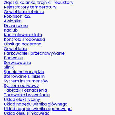
Złączki, kolanka, trójniki i reduktory
Rejestratory temperatury
Oświetlenie lotnicze
Robinson R22
Awionika
Drzwi i okna
Kadłub
Kontrolowanie lotu
Kontrola środowiska
Obsługa naziemna
Oświetlenie
Parkowanie i przechowywanie
Podwozie
Serwisowanie
Silnik
Specjalne narzędzia
Sterowanie silnikiem
System instrumentów
System paliwowy
Tabliczki i oznaczenia
Torowanie i wyważanie
Układ elektryczny
Układ napędu wirnika głównego
Układ napędu wirnika ogonowego
Układ oleju silnikowego