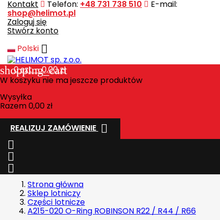
Kontakt
Telefon:
+48 731 738 510
E-mail:
shop@helimot.pl
Zaloguj się
Stwórz konto

Polski
shopping_cart
0
szt. - 0,00 zł
W koszyku nie ma jeszcze produktów
Wysyłka
Razem
0,00 zł

REALIZUJ ZAMÓWIENIE



Strona główna
Sklep lotniczy
Części lotnicze
A215-020 O-Ring ROBINSON R22 / R44 / R66