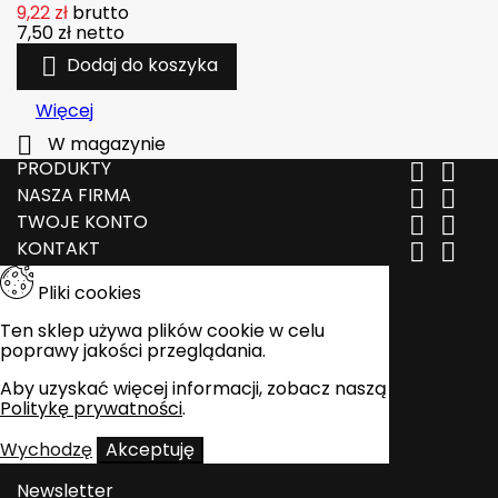
9,22 zł
brutto
7,50 zł
netto

Dodaj do koszyka
Więcej

W magazynie
PRODUKTY


NASZA FIRMA


TWOJE KONTO


KONTAKT


Pliki cookies
Ten sklep używa plików cookie w celu
poprawy jakości przeglądania.
Aby uzyskać więcej informacji, zobacz naszą
Politykę prywatności
.
Wychodzę
Akceptuję
Newsletter