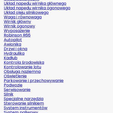
Układ napędu wirnika głównego
Układ napędu wirnika ogonowego
Układ oleju silnikowego
Waga i równowaga
Wirnik główny
Wirnik ogonowy
Wyposażenie
Robinson R66
Autopilot
Awionika
Drzwi i okna
Hydraulika
Kadłub
Kontrola środowiska
Kontrolowanie lotu
Obsługa naziemna
Oświetlenie
Parkowanie i przechowywanie
Podwozie
Serwisowanie
Silnik
Specjalne narzędzia
Sterowanie silnikiem
System instrumentów
System paliwowy