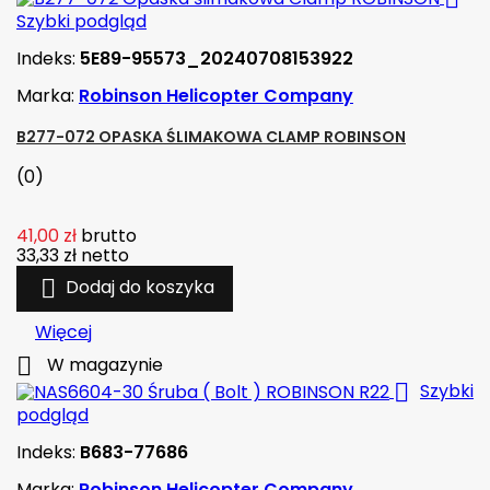
Szybki podgląd
Indeks:
5E89-95573_20240708153922
Marka:
Robinson Helicopter Company
B277-072 OPASKA ŚLIMAKOWA CLAMP ROBINSON
(0)
41,00 zł
brutto
33,33 zł
netto

Dodaj do koszyka
Więcej

W magazynie

Szybki
podgląd
Indeks:
B683-77686
Marka:
Robinson Helicopter Company