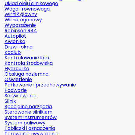
Układ oleju silnikowego
Waga i równowaga
Wirnik główny
Wirnik ogonowy
Wyposażenie
Robinson R44
Autopilot
Awionika
Drzwi i okna
Kadłub
Kontrolowanie lotu
Kontrola środowiska
Hydraulika
Obsługa naziemna
Oświetlenie
Parkowanie i przechowywanie
Podwozie
Serwisowanie
Silnik
Specjalne narzędzia
Sterowanie silnikiem
System instrumentów
System paliwowy
Tabliczki i oznaczenia
Torowanie i wyważanie