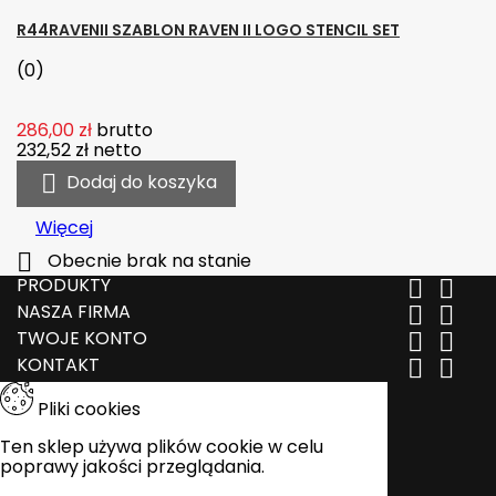
R44RAVENII SZABLON RAVEN II LOGO STENCIL SET
(0)
286,00 zł
brutto
232,52 zł
netto

Dodaj do koszyka
Więcej

Obecnie brak na stanie
PRODUKTY


NASZA FIRMA


TWOJE KONTO


KONTAKT


Pliki cookies
Ten sklep używa plików cookie w celu
poprawy jakości przeglądania.