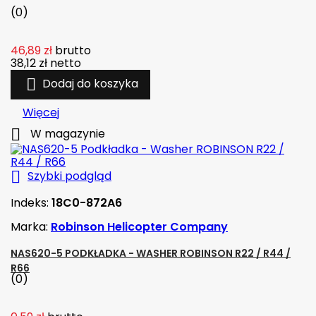
(0)
46,89 zł
brutto
38,12 zł
netto

Dodaj do koszyka
Więcej

W magazynie

Szybki podgląd
Indeks:
18C0-872A6
Marka:
Robinson Helicopter Company
NAS620-5 PODKŁADKA - WASHER ROBINSON R22 / R44 /
R66
(0)