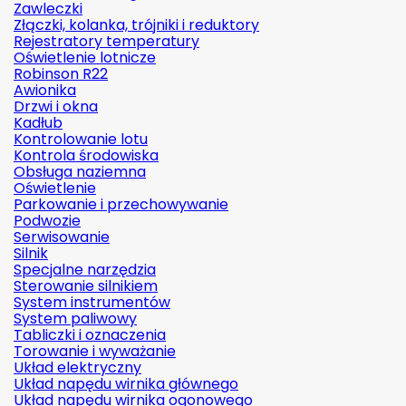
Zawleczki
Złączki, kolanka, trójniki i reduktory
Rejestratory temperatury
Oświetlenie lotnicze
Robinson R22
Awionika
Drzwi i okna
Kadłub
Kontrolowanie lotu
Kontrola środowiska
Obsługa naziemna
Oświetlenie
Parkowanie i przechowywanie
Podwozie
Serwisowanie
Silnik
Specjalne narzędzia
Sterowanie silnikiem
System instrumentów
System paliwowy
Tabliczki i oznaczenia
Torowanie i wyważanie
Układ elektryczny
Układ napędu wirnika głównego
Układ napędu wirnika ogonowego