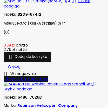

Szybki
podgląd
Indeks:
B2D9-67412
MS51861-37C ŚRUBKA (SCREW) 3/4"
(0)
3,39 zł
brutto
2,76 zł
netto

Dodaj do koszyka
Więcej

W magazynie
Obecnie brak na stanie

Szybki podgląd
Indeks:
6486-7626B
Marka:
Robinson Helicopter Company