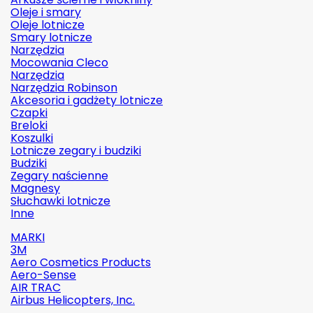
Oleje i smary
Oleje lotnicze
Smary lotnicze
Narzędzia
Mocowania Cleco
Narzędzia
Narzędzia Robinson
Akcesoria i gadżety lotnicze
Czapki
Breloki
Koszulki
Lotnicze zegary i budziki
Budziki
Zegary naścienne
Magnesy
Słuchawki lotnicze
Inne
MARKI
3M
Aero Cosmetics Products
Aero-Sense
AIR TRAC
Airbus Helicopters, Inc.