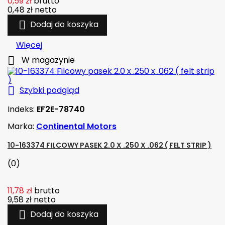
0,59 zł
brutto
0,48 zł
netto

Dodaj do koszyka
Więcej

W magazynie

Szybki podgląd
Indeks:
EF2E-78740
Marka:
Continental Motors
10-163374 FILCOWY PASEK 2.0 X .250 X .062 ( FELT STRIP )
(0)
11,78 zł
brutto
9,58 zł
netto

Dodaj do koszyka