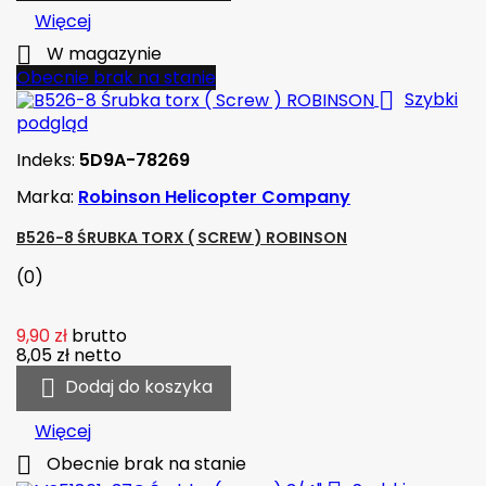
Więcej

W magazynie
Obecnie brak na stanie

Szybki
podgląd
Indeks:
5D9A-78269
Marka:
Robinson Helicopter Company
B526-8 ŚRUBKA TORX ( SCREW ) ROBINSON
(0)
9,90 zł
brutto
8,05 zł
netto

Dodaj do koszyka
Więcej

Obecnie brak na stanie