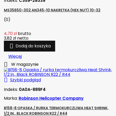
Indeks:
C359-28339
MS35650-302 AN345-10 NAKRĘTKA (HEX NUT) 10-32
(0)
4,70 zł
brutto
3,82 zł
netto

Dodaj do koszyka
Więcej

W magazynie

Szybki podgląd
Indeks:
0A0A-889F4
Marka:
Robinson Helicopter Company
B158-8 OPASKA / RURKA TERMOKURCZLIWA HEAT SHRINK,
1/2 IN., BLACK ROBINSON R22 / R44