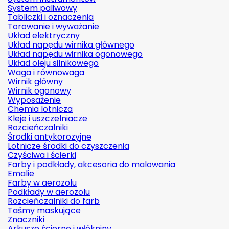
System paliwowy
Tabliczki i oznaczenia
Torowanie i wyważanie
Układ elektryczny
Układ napędu wirnika głównego
Układ napędu wirnika ogonowego
Układ oleju silnikowego
Waga i równowaga
Wirnik główny
Wirnik ogonowy
Wyposażenie
Chemia lotnicza
Kleje i uszczelniacze
Rozcieńczalniki
Środki antykorozyjne
Lotnicze środki do czyszczenia
Czyściwa i ścierki
Farby i podkłady, akcesoria do malowania
Emalie
Farby w aerozolu
Podkłady w aerozolu
Rozcieńczalniki do farb
Taśmy maskujące
Znaczniki
Arkusze ścierne i włókniny