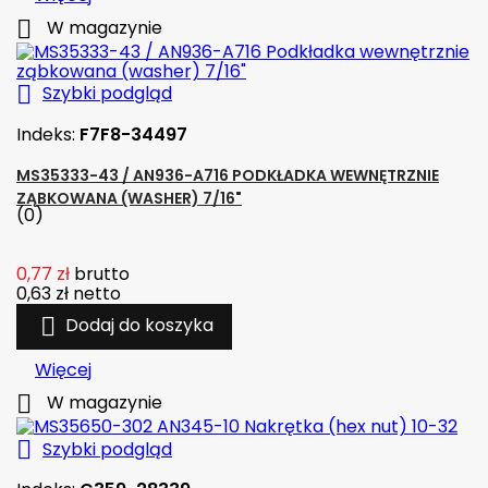

W magazynie

Szybki podgląd
Indeks:
F7F8-34497
MS35333-43 / AN936-A716 PODKŁADKA WEWNĘTRZNIE
ZĄBKOWANA (WASHER) 7/16"
(0)
0,77 zł
brutto
0,63 zł
netto

Dodaj do koszyka
Więcej

W magazynie

Szybki podgląd