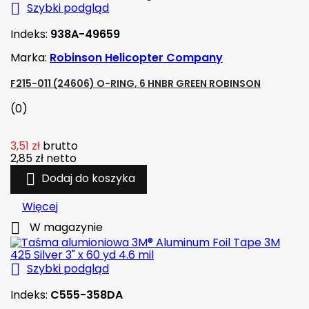

Szybki podgląd
Indeks:
938A-49659
Marka:
Robinson Helicopter Company
F215-011 (24606) O-RING, 6 HNBR GREEN ROBINSON
(0)
3,51 zł
brutto
2,85 zł
netto

Dodaj do koszyka
Więcej

W magazynie

Szybki podgląd
Indeks:
C555-358DA