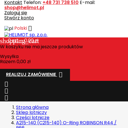
Kontakt
Telefon:
+48 731 738 510
E-mail:
shop@helimot.pl
Zaloguj się
Stwórz konto

Polski
shopping_cart
0
szt. - 0,00 zł
W koszyku nie ma jeszcze produktów
Wysyłka
Razem
0,00 zł

REALIZUJ ZAMÓWIENIE



Strona główna
Sklep lotniczy
Części lotnicze
A215-140 (C215-140) O-Ring ROBINSON R44 /
R66