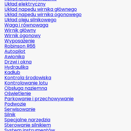
Układ elektryczny
Układ napędu wirnika głównego
Układ napędu wirnika ogonowego
Układ oleju silnikowego
Waga i równowaga
Wirnik główny
Wirnik ogonowy
Wyposażenie
Robinson R66
Autopilot
Awionika
Drzwi i okna
Hydraulika
Kadłub
Kontrola środowiska
Kontrolowanie lotu
Obsługa naziemna
Oświetlenie
Parkowanie i przechowywanie
Podwozie
Serwisowanie
Silnik
Specjalne narzędzia
Sterowanie silnikiem
System instrumentów