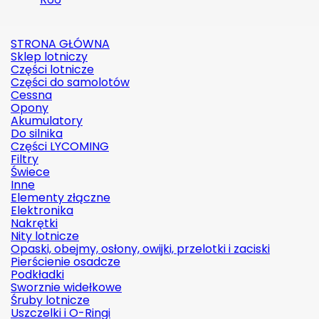
STRONA GŁÓWNA
Sklep lotniczy
Części lotnicze
Części do samolotów
Cessna
Opony
Akumulatory
Do silnika
Części LYCOMING
Filtry
Świece
Inne
Elementy złączne
Elektronika
Nakrętki
Nity lotnicze
Opaski, obejmy, osłony, owijki, przelotki i zaciski
Pierścienie osadcze
Podkładki
Sworznie widełkowe
Śruby lotnicze
Uszczelki i O-Ringi