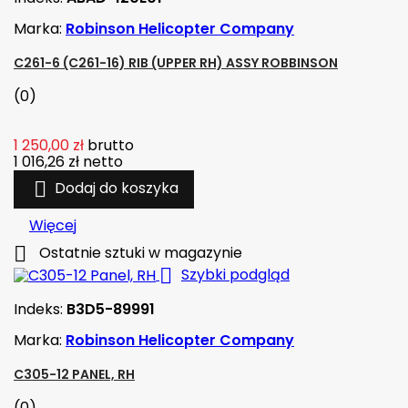
Marka:
Robinson Helicopter Company
C261-6 (C261-16) RIB (UPPER RH) ASSY ROBBINSON
(0)
1 250,00 zł
brutto
1 016,26 zł
netto

Dodaj do koszyka
Więcej

Ostatnie sztuki w magazynie

Szybki podgląd
Indeks:
B3D5-89991
Marka:
Robinson Helicopter Company
C305-12 PANEL, RH
(0)