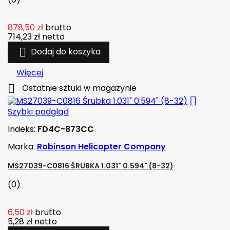
878,50 zł
brutto
714,23 zł
netto

Dodaj do koszyka
Więcej

Ostatnie sztuki w magazynie

Szybki podgląd
Indeks:
FD4C-873CC
Marka:
Robinson Helicopter Company
MS27039-C0816 ŚRUBKA 1.031" 0.594" (8-32)
(0)
6,50 zł
brutto
5,28 zł
netto