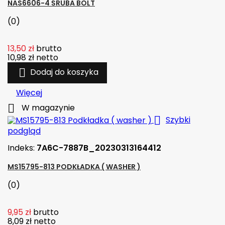
NAS6606-4 ŚRUBA BOLT
(0)
13,50 zł
brutto
10,98 zł
netto

Dodaj do koszyka
Więcej

W magazynie

Szybki
podgląd
Indeks:
7A6C-7887B_20230313164412
MS15795-813 PODKŁADKA ( WASHER )
(0)
9,95 zł
brutto
8,09 zł
netto