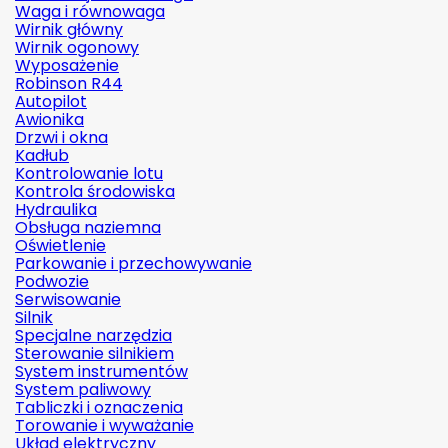
Waga i równowaga
Wirnik główny
Wirnik ogonowy
Wyposażenie
Robinson R44
Autopilot
Awionika
Drzwi i okna
Kadłub
Kontrolowanie lotu
Kontrola środowiska
Hydraulika
Obsługa naziemna
Oświetlenie
Parkowanie i przechowywanie
Podwozie
Serwisowanie
Silnik
Specjalne narzędzia
Sterowanie silnikiem
System instrumentów
System paliwowy
Tabliczki i oznaczenia
Torowanie i wyważanie
Układ elektryczny