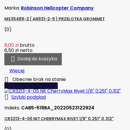
Marka:
Robinson Helicopter Company
MS35489-2 ( AN931-2-9 ) PRZELOTKA GROMMET
(0)
8,00 zł
brutto
6,50 zł
netto

Dodaj do koszyka
Więcej

Obecnie brak na stanie
Obecnie brak na stanie

Szybki podgląd
Indeks:
CAB5-518BA_20220523122924
CR3213-4-05 NIT CHERRYMAX RIVET 1/8" 0.251" 0.312"
(0)