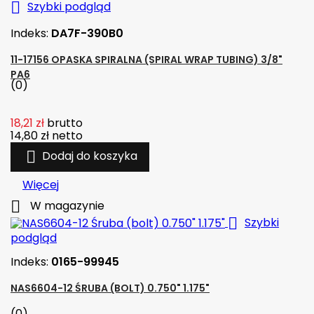

Szybki podgląd
Indeks:
DA7F-390B0
11-17156 OPASKA SPIRALNA (SPIRAL WRAP TUBING) 3/8"
PA6
(0)
18,21 zł
brutto
14,80 zł
netto

Dodaj do koszyka
Więcej

W magazynie

Szybki
podgląd
Indeks:
0165-99945
NAS6604-12 ŚRUBA (BOLT) 0.750" 1.175"
(0)