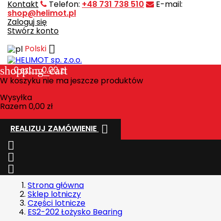
Kontakt
Telefon:
+48 731 738 510
E-mail:
shop@helimot.pl
Zaloguj się
Stwórz konto

Polski
shopping_cart
0
szt. - 0,00 zł
W koszyku nie ma jeszcze produktów
Wysyłka
Razem
0,00 zł

REALIZUJ ZAMÓWIENIE



Strona główna
Sklep lotniczy
Części lotnicze
ES2-202 Łożysko Bearing