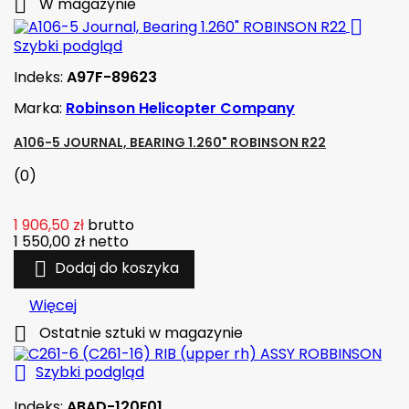

W magazynie

Szybki podgląd
Indeks:
A97F-89623
Marka:
Robinson Helicopter Company
A106-5 JOURNAL, BEARING 1.260" ROBINSON R22
(0)
1 906,50 zł
brutto
1 550,00 zł
netto

Dodaj do koszyka
Więcej

Ostatnie sztuki w magazynie

Szybki podgląd
Indeks:
ABAD-120E01