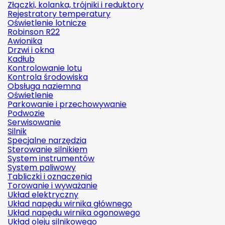
Złączki, kolanka, trójniki i reduktory
Rejestratory temperatury
Oświetlenie lotnicze
Robinson R22
Awionika
Drzwi i okna
Kadłub
Kontrolowanie lotu
Kontrola środowiska
Obsługa naziemna
Oświetlenie
Parkowanie i przechowywanie
Podwozie
Serwisowanie
Silnik
Specjalne narzędzia
Sterowanie silnikiem
System instrumentów
System paliwowy
Tabliczki i oznaczenia
Torowanie i wyważanie
Układ elektryczny
Układ napędu wirnika głównego
Układ napędu wirnika ogonowego
Układ oleju silnikowego