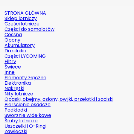
STRONA GŁÓWNA
Sklep lotniczy
Części lotnicze
Części do samolotów
Cessna
Opony
Akumulatory
Do silnika
Części LYCOMING
Filtry
Świece
Inne
Elementy złączne
Elektronika
Nakrętki
Nity lotnicze
Opaski, obejmy, osłony, owijki, przelotki i zaciski
Pierścienie osadcze
Podkładki
Sworznie widełkowe
Śruby lotnicze
Uszczelki i O-Ringi
Zawleczki