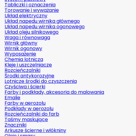
Tabliczki i oznaczenia
Torowanie i wyważanie
Układ elektryczny
Układ napędu wirnika głównego
Układ napędu wirnika ogonowego
Układ oleju silnikowego
Waga i równowaga
Wirnik główny
Wirnik ogonowy
Wyposażenie
Chemia lotnicza
Kleje i uszczelniacze
Rozcieńczalniki
Środki antykorozyjne
Lotnicze środki do czyszczenia
Czyściwa i ścierki
Farby i podkłady, akcesoria do malowania
Emalie
Farby w aerozolu
Podkłady w aerozolu
Rozcieńczalniki do farb
Taśmy maskujące
Znaczniki
Arkusze ścierne i włókniny
Oleje i smary