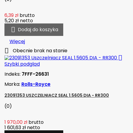
6,39 zł
brutto
5,20 zł
netto

Dodaj do koszyka
Więcej

Obecnie brak na stanie

Szybki podgląd
Indeks:
7FFF-26631
Marka:
Rolls-Royce
23091353 USZCZELNIACZ SEAL 1.5605 DIA - RR300
(0)
1 970,00 zł
brutto
1 601,63 zł
netto