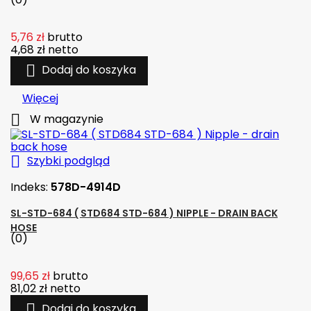
5,76 zł
brutto
4,68 zł
netto

Dodaj do koszyka
Więcej

W magazynie

Szybki podgląd
Indeks:
578D-4914D
SL-STD-684 ( STD684 STD-684 ) NIPPLE - DRAIN BACK
HOSE
(0)
99,65 zł
brutto
81,02 zł
netto

Dodaj do koszyka