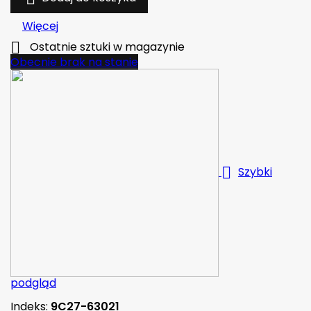
Więcej

Ostatnie sztuki w magazynie
Obecnie brak na stanie

Szybki
podgląd
Indeks:
9C27-63021