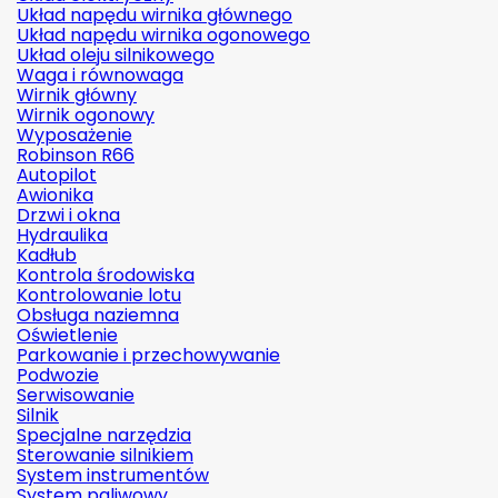
Układ napędu wirnika głównego
Układ napędu wirnika ogonowego
Układ oleju silnikowego
Waga i równowaga
Wirnik główny
Wirnik ogonowy
Wyposażenie
Robinson R66
Autopilot
Awionika
Drzwi i okna
Hydraulika
Kadłub
Kontrola środowiska
Kontrolowanie lotu
Obsługa naziemna
Oświetlenie
Parkowanie i przechowywanie
Podwozie
Serwisowanie
Silnik
Specjalne narzędzia
Sterowanie silnikiem
System instrumentów
System paliwowy