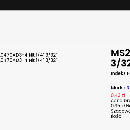
MS2
3/32
Indeks
F
Marka
R
0,43 zł
cena bru
0,35 zł
N
Szacowan
Ilość