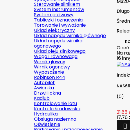
MS20
Sterowanie silnikiem
System instrumentów
Długoś
System paliwowy
Tabliczki i oznaczenia
Średn
Torowanie i wyważanie
Układ elektryczny
Relea
Układ napędu wirnika głównego
Układ napędu wirnika
Ko
ogonowego
Oceń
Układ oleju silnikowego
Na raz
Waga i równowaga
16 in
Wirnik główny
Wirnik ogonowy
Wyposażenie
Indek
Robinson R44
Autopilot
NAS660
Awionika
Drzwi i okna
(0)
Kadłub
Kontrolowanie lotu
Kontrola środowiska
21,85 
Hydraulika
17,76 
Obsługa naziemna
Oświetlenie

Parkowanie i przechowywanie