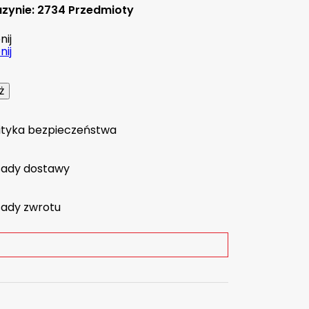
zynie:
2734 Przedmioty
ij
ij
ityka bezpieczeństwa
sady dostawy
ady zwrotu