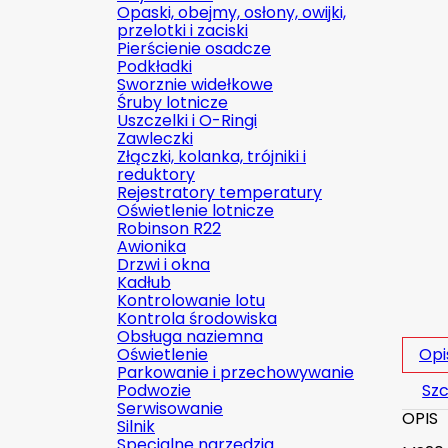
Opaski, obejmy, osłony, owijki,
przelotki i zaciski
Pierścienie osadcze
Podkładki
Sworznie widełkowe
Śruby lotnicze
Uszczelki i O-Ringi
Zawleczki
Złączki, kolanka, trójniki i
reduktory
Rejestratory temperatury
Oświetlenie lotnicze
Robinson R22
Awionika
Drzwi i okna
Kadłub
Kontrolowanie lotu
Kontrola środowiska
Obsługa naziemna
Oświetlenie
Opi
Parkowanie i przechowywanie
Podwozie
Szc
Serwisowanie
OPIS
Silnik
Specjalne narzędzia