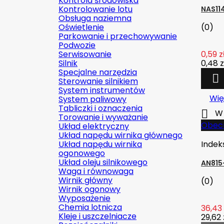
Kontrola środowiska
Kontrolowanie lotu
NAS11
Obsługa naziemna
Oświetlenie
(0)
Parkowanie i przechowywanie
Podwozie
Serwisowanie
0,59 z
Silnik
0,48 z
Specjalne narzędzia

Sterowanie silnikiem
System instrumentów
Wię
System paliwowy
Tabliczki i oznaczenia

W 
Torowanie i wyważanie
Obecn
Układ elektryczny
Układ napędu wirnika głównego
Układ napędu wirnika
Indek
ogonowego
Układ oleju silnikowego
AN815
Waga i równowaga
Wirnik główny
(0)
Wirnik ogonowy
Wyposażenie
Chemia lotnicza
36,43 
Kleje i uszczelniacze
29,62 