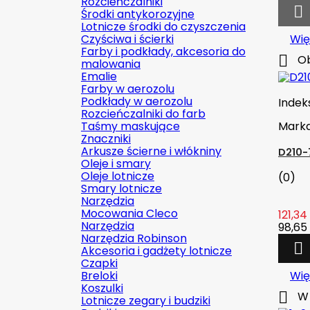
Rozcieńczalniki

Środki antykorozyjne
Lotnicze środki do czyszczenia
Czyściwa i ścierki
Wię
Farby i podkłady, akcesoria do

Ob
malowania
Emalie
Farby w aerozolu
Podkłady w aerozolu
Indek
Rozcieńczalniki do farb
Taśmy maskujące
Mark
Znaczniki
Arkusze ścierne i włókniny
D210-
Oleje i smary
Oleje lotnicze
(0)
Smary lotnicze
Narzędzia
Mocowania Cleco
121,34 
Narzędzia
98,65 
Narzędzia Robinson

Akcesoria i gadżety lotnicze
Czapki
Breloki
Wię
Koszulki

W 
Lotnicze zegary i budziki