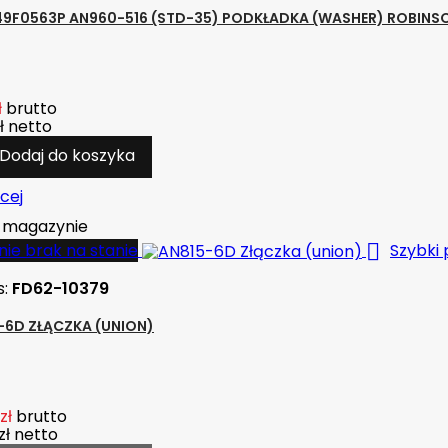
49F0563P AN960-516 (STD-35) PODKŁADKA (WASHER) ROBINS
ł
brutto
ł
netto
Dodaj do koszyka
cej
magazynie

ie brak na stanie
Szybki
s:
FD62-10379
-6D ZŁĄCZKA (UNION)
zł
brutto
zł
netto