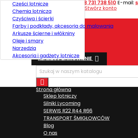
Kontakt
Telefon:
+48 731 738 510
E-mail:
Części lotnicze
Witaj,
Zaloguj się
lub
Stwórz konto
Chemia lotnicza

Polski
Czyściwa i ścierki
Farby i podkłady, akcesoria do malowania
Arkusze ścierne i włókniny
Wysyłka
Oleje i smary
Razem
0,00 zł
Narzędzia
Akcesoria i gadżety lotnicze

REALIZUJ ZAMÓWIENIE

Strona główna
Sklep lotniczy
Silniki Lycoming
SERWIS R22 R44 R66
TRANSPORT ŚMIGŁOWCÓW
Blog
O nas