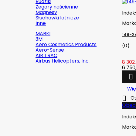
Budziki
Zegary naścienne
Magnesy
Indek
Słuchawki lotnicze
Inne
Mark
MARKI
149-2
3M
Aero Cosmetics Products
(0)
Aero-Sense
AIR TRAC
Airbus Helicopters, Inc.
8 302,
6 750,


Szybki podgląd
Wię

Os
Indeks:
2142-509C2
Obecn
Marka:
Robinson Helicopter
Company
Indek
Mark
AN526C-832-R8 ŚRUBKA 1/2" (8-
32)