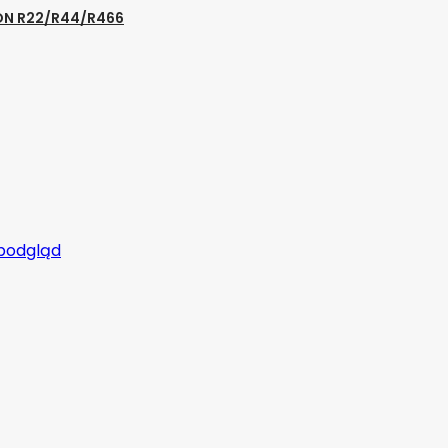
ON R22/R44/R466
 podgląd