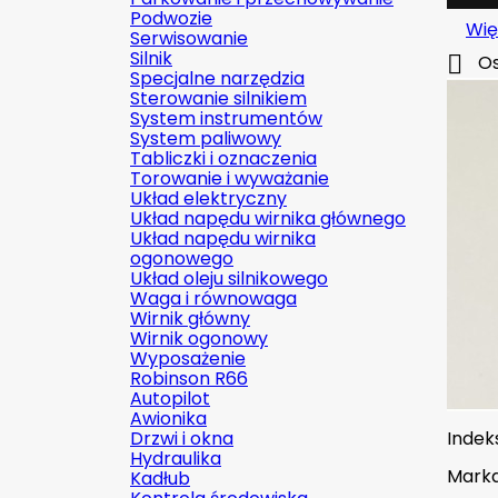
Podwozie
Wię
Serwisowanie
Silnik

Os
Specjalne narzędzia
Sterowanie silnikiem
System instrumentów
System paliwowy
Tabliczki i oznaczenia
Torowanie i wyważanie
Układ elektryczny
Układ napędu wirnika głównego
Układ napędu wirnika
ogonowego
Układ oleju silnikowego
Waga i równowaga
Wirnik główny
Wirnik ogonowy
Wyposażenie
Robinson R66
Autopilot
Awionika
Drzwi i okna
Indek
Hydraulika
Mark
Kadłub