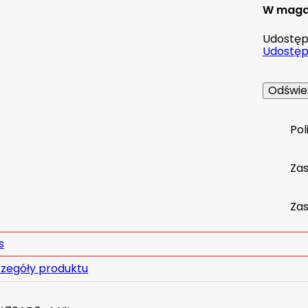
W maga
Udostępn
Udostępn
Pol
Za
Zas
s
zegóły produktu