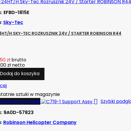
s:
EFBD-1815E
a:
Sky-Tec
4HT/H SKY-TEC ROZRUSZNIK 24V / STARTER ROBINSON R44
50 zł
brutto
00 zł
netto
Dodaj do koszyka
cej
tatnie sztuki w magazynie

ie brak na stanie
Szybki podgl
s:
9A0D-57823
a:
Robinson Helicopter Company