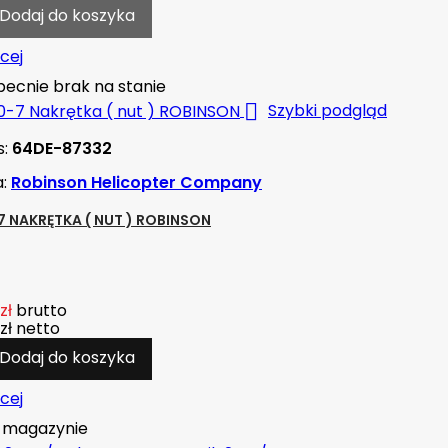
Dodaj do koszyka
cej
ecnie brak na stanie

Szybki podgląd
s:
64DE-87332
a:
Robinson Helicopter Company
7 NAKRĘTKA ( NUT ) ROBINSON
zł
brutto
zł
netto
Dodaj do koszyka
cej
magazynie