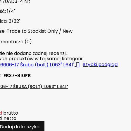
470AD3-4 Nit
ć: 1/4"
ica: 3/32"
se: Trace to Stockist Only / New
mentarze (0)
ie nie dodano żadnej recenzji.
nych produktów w tej samej kategorii:

Szybki podgląd
s:
EB37-810FB
6-17 ŚRUBA (BOLT) 1.063" 1.641"
zł
brutto
zł
netto
Dodaj do koszyka