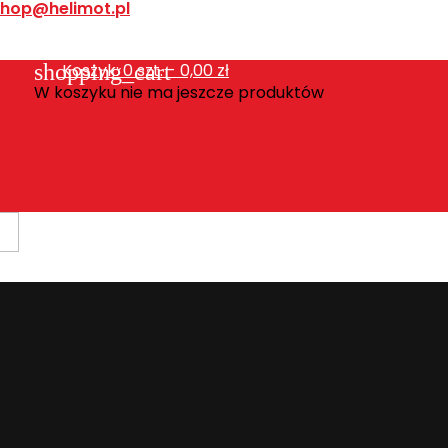
shop@helimot.pl
shopping_cart
Koszyk:
0
szt. - 0,00 zł
W koszyku nie ma jeszcze produktów