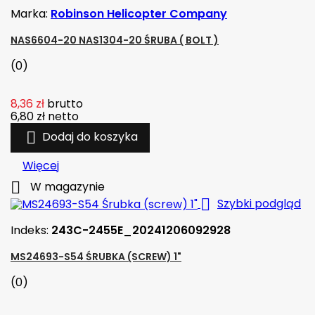
Marka:
Robinson Helicopter Company
NAS6604-20 NAS1304-20 ŚRUBA ( BOLT )
(0)
8,36 zł
brutto
6,80 zł
netto

Dodaj do koszyka
Więcej

W magazynie

Szybki podgląd
Indeks:
243C-2455E_20241206092928
MS24693-S54 ŚRUBKA (SCREW) 1"
(0)