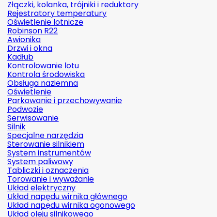
Złączki, kolanka, trójniki i reduktory
Rejestratory temperatury
Oświetlenie lotnicze
Robinson R22
Awionika
Drzwi i okna
Kadłub
Kontrolowanie lotu
Kontrola środowiska
Obsługa naziemna
Oświetlenie
Parkowanie i przechowywanie
Podwozie
Serwisowanie
Silnik
Specjalne narzędzia
Sterowanie silnikiem
System instrumentów
System paliwowy
Tabliczki i oznaczenia
Torowanie i wyważanie
Układ elektryczny
Układ napędu wirnika głównego
Układ napędu wirnika ogonowego
Układ oleju silnikowego