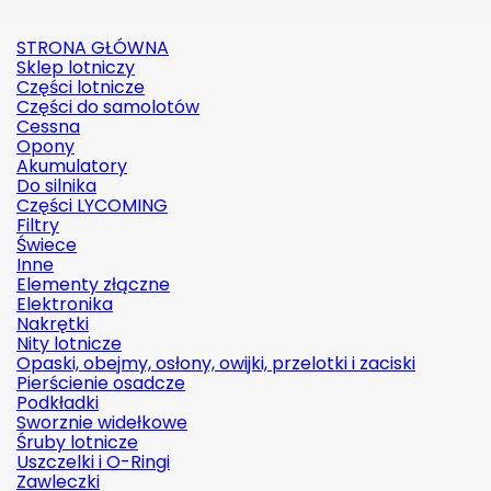
STRONA GŁÓWNA
Sklep lotniczy
Części lotnicze
Części do samolotów
Cessna
Opony
Akumulatory
Do silnika
Części LYCOMING
Filtry
Świece
Inne
Elementy złączne
Elektronika
Nakrętki
Nity lotnicze
Opaski, obejmy, osłony, owijki, przelotki i zaciski
Pierścienie osadcze
Podkładki
Sworznie widełkowe
Śruby lotnicze
Uszczelki i O-Ringi
Zawleczki