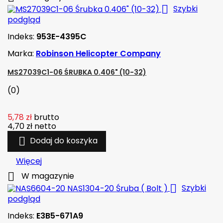

Szybki
podgląd
Indeks:
953E-4395C
Marka:
Robinson Helicopter Company
MS27039C1-06 ŚRUBKA 0.406" (10-32)
(0)
5,78 zł
brutto
4,70 zł
netto

Dodaj do koszyka
Więcej

W magazynie

Szybki
podgląd
Indeks:
E3B5-671A9