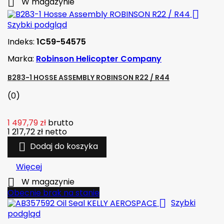

W magazynie

Szybki podgląd
Indeks:
1C59-54575
Marka:
Robinson Helicopter Company
B283-1 HOSSE ASSEMBLY ROBINSON R22 / R44
(0)
1 497,79 zł
brutto
1 217,72 zł
netto

Dodaj do koszyka
Więcej

W magazynie
Obecnie brak na stanie

Szybki
podgląd