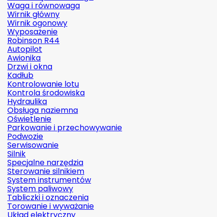
Waga i równowaga
Wirnik główny
Wirnik ogonowy
Wyposażenie
Robinson R44
Autopilot
Awionika
Drzwi i okna
Kadłub
Kontrolowanie lotu
Kontrola środowiska
Hydraulika
Obsługa naziemna
Oświetlenie
Parkowanie i przechowywanie
Podwozie
Serwisowanie
Silnik
Specjalne narzędzia
Sterowanie silnikiem
System instrumentów
System paliwowy
Tabliczki i oznaczenia
Torowanie i wyważanie
Układ elektryczny