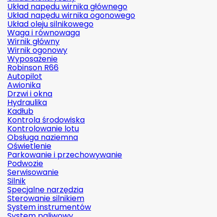
Układ napędu wirnika głównego
Układ napędu wirnika ogonowego
Układ oleju silnikowego
Waga i równowaga
Wirnik główny
Wirnik ogonowy
Wyposażenie
Robinson R66
Autopilot
Awionika
Drzwi i okna
Hydraulika
Kadłub
Kontrola środowiska
Kontrolowanie lotu
Obsługa naziemna
Oświetlenie
Parkowanie i przechowywanie
Podwozie
Serwisowanie
Silnik
Specjalne narzędzia
Sterowanie silnikiem
System instrumentów
System paliwowy