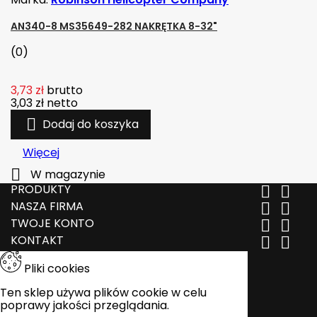
AN340-8 MS35649-282 NAKRĘTKA 8-32"
(0)
3,73 zł
brutto
3,03 zł
netto

Dodaj do koszyka
Więcej

W magazynie
PRODUKTY


NASZA FIRMA


TWOJE KONTO


KONTAKT


Pliki cookies
Ten sklep używa plików cookie w celu
poprawy jakości przeglądania.