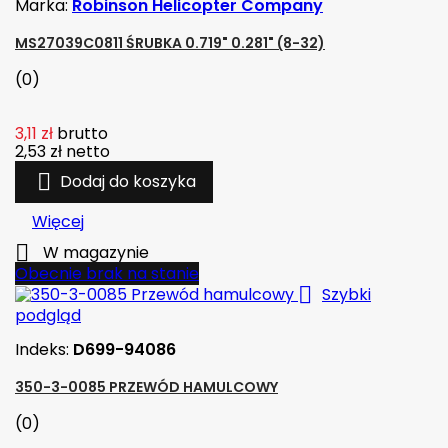
Marka:
Robinson Helicopter Company
MS27039C0811 ŚRUBKA 0.719" 0.281" (8-32)
(0)
3,11 zł
brutto
2,53 zł
netto

Dodaj do koszyka
Więcej

W magazynie
Obecnie brak na stanie

Szybki
podgląd
Indeks:
D699-94086
350-3-0085 PRZEWÓD HAMULCOWY
(0)