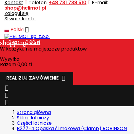
Kontakt
Telefon:
+48 731 738 510
E-mail:
shop@helimot.pl
Zaloguj się
Stwórz konto

Polski
shopping_cart
0
szt. - 0,00 zł
W koszyku nie ma jeszcze produktów
Wysyłka
Razem
0,00 zł

REALIZUJ ZAMÓWIENIE



Strona główna
Sklep lotniczy
Części lotnicze
B277-4 Opaska ślimakowa (Clamp) ROBINSON