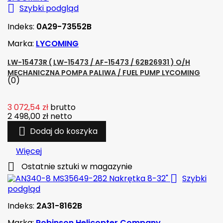

Szybki podgląd
Indeks:
0A29-73552B
Marka:
LYCOMING
LW-15473R ( LW-15473 / AF-15473 / 62B26931 ) O/H
MECHANICZNA POMPA PALIWA / FUEL PUMP LYCOMING
(0)
3 072,54 zł
brutto
2 498,00 zł
netto

Dodaj do koszyka
Więcej

Ostatnie sztuki w magazynie

Szybki
podgląd
Indeks:
2A31-8162B
Marka:
Robinson Helicopter Company