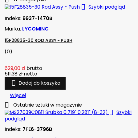

Szybki podgląd
Indeks:
9937-1470B
Marka:
LYCOMING
15F28835-30 ROD ASSY - PUSH
(0)
629,00 zł
brutto
511,38 zł
netto

Dodaj do koszyka
Więcej

Ostatnie sztuki w magazynie

Szybki
podgląd
Indeks:
7FE6-3796B