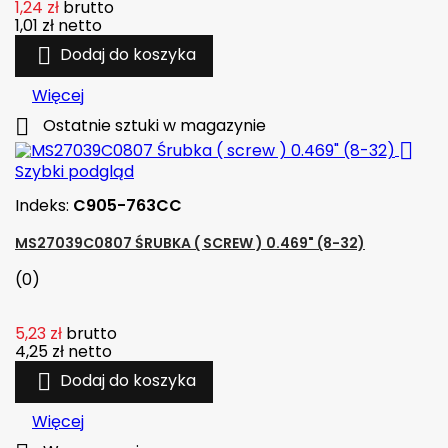
1,24 zł
brutto
1,01 zł
netto

Dodaj do koszyka
Więcej

Ostatnie sztuki w magazynie

Szybki podgląd
Indeks:
C905-763CC
MS27039C0807 ŚRUBKA ( SCREW ) 0.469" (8-32)
(0)
5,23 zł
brutto
4,25 zł
netto

Dodaj do koszyka
Więcej