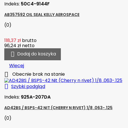
Indeks:
50C4-9144F
AB357592 OIL SEAL KELLY AEROSPACE
(0)
118,37 zł
brutto
96,24 zł
netto

Dodaj do koszyka
Więcej

Obecnie brak na stanie

Szybki podgląd
Indeks:
925A-207DA
AD42BS / BSPS-42 NIT (CHERRY N RIVET) 1/8 .063-.125
(0)