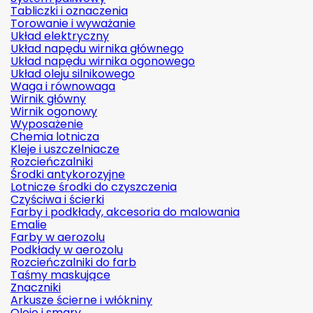
Tabliczki i oznaczenia
Torowanie i wyważanie
Układ elektryczny
Układ napędu wirnika głównego
Układ napędu wirnika ogonowego
Układ oleju silnikowego
Waga i równowaga
Wirnik główny
Wirnik ogonowy
Wyposażenie
Chemia lotnicza
Kleje i uszczelniacze
Rozcieńczalniki
Środki antykorozyjne
Lotnicze środki do czyszczenia
Czyściwa i ścierki
Farby i podkłady, akcesoria do malowania
Emalie
Farby w aerozolu
Podkłady w aerozolu
Rozcieńczalniki do farb
Taśmy maskujące
Znaczniki
Arkusze ścierne i włókniny
Oleje i smary