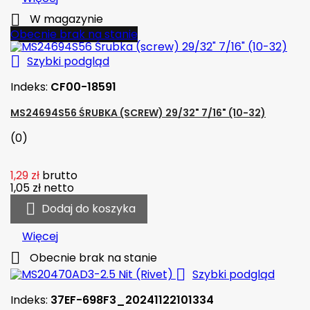

W magazynie
Obecnie brak na stanie

Szybki podgląd
Indeks:
CF00-18591
MS24694S56 ŚRUBKA (SCREW) 29/32" 7/16" (10-32)
(0)
1,29 zł
brutto
1,05 zł
netto

Dodaj do koszyka
Więcej

Obecnie brak na stanie

Szybki podgląd
Indeks:
37EF-698F3_20241122101334