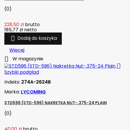
(0)
228,50 zł
brutto
185,77 zł
netto

Dodaj do koszyka
Więcej

W magazynie

Szybki podgląd
Indeks:
274A-2624B
Marka:
LYCOMING
STD596 (STD-596) NAKRĘTKA NUT-.375-24 PLAIN
(0)
40,00 zł
brutto