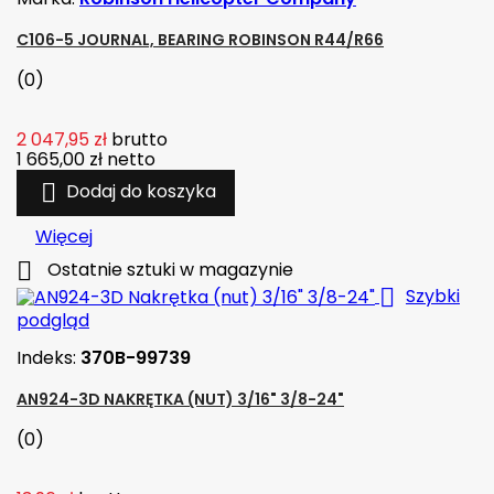
C106-5 JOURNAL, BEARING ROBINSON R44/R66
(0)
2 047,95 zł
brutto
1 665,00 zł
netto

Dodaj do koszyka
Więcej

Ostatnie sztuki w magazynie

Szybki
podgląd
Indeks:
370B-99739
AN924-3D NAKRĘTKA (NUT) 3/16" 3/8-24"
(0)