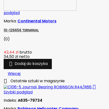
podgląd
Marka:
Continental Motors
10-126656 TERMINAL
(0)
42,44 zł
brutto
34,50 zł
netto

Dodaj do koszyka
Więcej

Ostatnie sztuki w magazynie

Szybki podgląd
Indeks:
A635-79734
Marka:
Robinson Helicopter Company