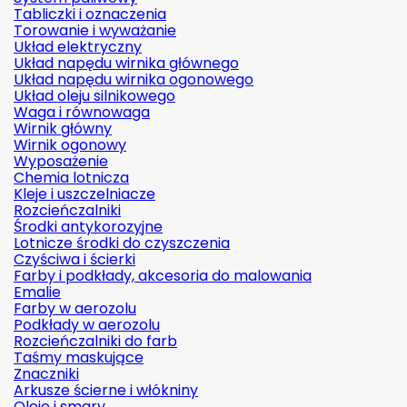
Tabliczki i oznaczenia
Torowanie i wyważanie
Układ elektryczny
Układ napędu wirnika głównego
Układ napędu wirnika ogonowego
Układ oleju silnikowego
Waga i równowaga
Wirnik główny
Wirnik ogonowy
Wyposażenie
Chemia lotnicza
Kleje i uszczelniacze
Rozcieńczalniki
Środki antykorozyjne
Lotnicze środki do czyszczenia
Czyściwa i ścierki
Farby i podkłady, akcesoria do malowania
Emalie
Farby w aerozolu
Podkłady w aerozolu
Rozcieńczalniki do farb
Taśmy maskujące
Znaczniki
Arkusze ścierne i włókniny
Oleje i smary