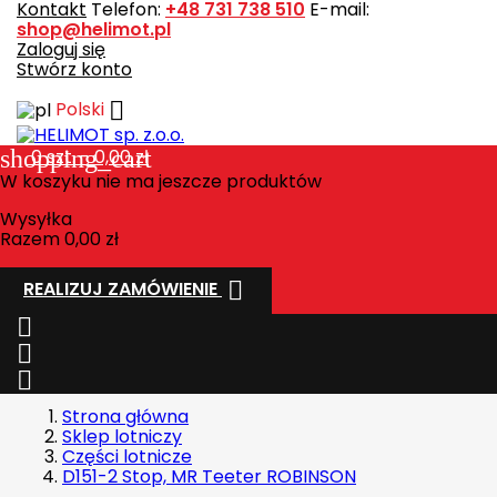
Kontakt
Telefon:
+48 731 738 510
E-mail:
shop@helimot.pl
Zaloguj się
Stwórz konto

Polski
shopping_cart
0
szt. - 0,00 zł
W koszyku nie ma jeszcze produktów
Wysyłka
Razem
0,00 zł

REALIZUJ ZAMÓWIENIE



Strona główna
Sklep lotniczy
Części lotnicze
D151-2 Stop, MR Teeter ROBINSON