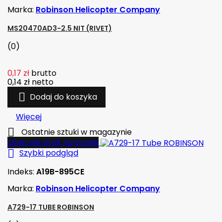
Marka:
Robinson Helicopter Company
MS20470AD3-2.5 NIT (RIVET)
(0)
0,17 zł
brutto
0,14 zł
netto

Dodaj do koszyka
Więcej

Ostatnie sztuki w magazynie
Obecnie brak na stanie

Szybki podgląd
Indeks:
A19B-895CE
Marka:
Robinson Helicopter Company
A729-17 TUBE ROBINSON