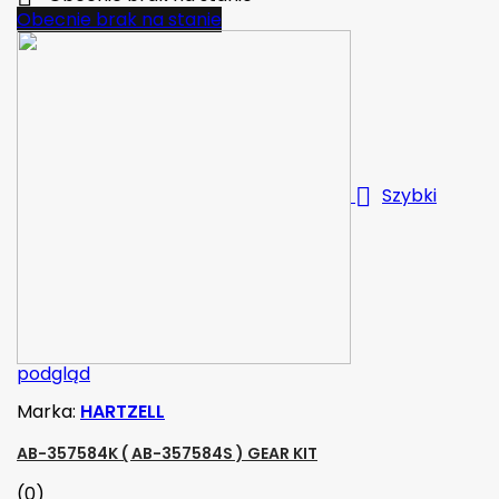
Obecnie brak na stanie

Szybki
podgląd
Marka:
HARTZELL
AB-357584K ( AB-357584S ) GEAR KIT
(0)