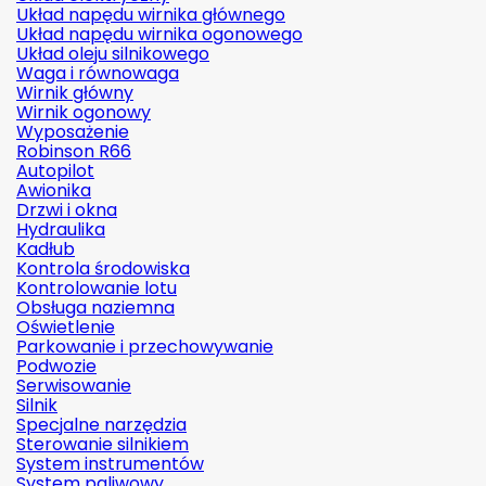
Układ napędu wirnika głównego
Układ napędu wirnika ogonowego
Układ oleju silnikowego
Waga i równowaga
Wirnik główny
Wirnik ogonowy
Wyposażenie
Robinson R66
Autopilot
Awionika
Drzwi i okna
Hydraulika
Kadłub
Kontrola środowiska
Kontrolowanie lotu
Obsługa naziemna
Oświetlenie
Parkowanie i przechowywanie
Podwozie
Serwisowanie
Silnik
Specjalne narzędzia
Sterowanie silnikiem
System instrumentów
System paliwowy