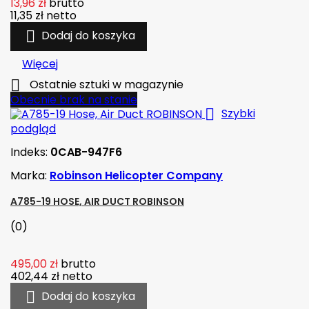
13,96 zł
brutto
11,35 zł
netto

Dodaj do koszyka
Więcej

Ostatnie sztuki w magazynie
Obecnie brak na stanie

Szybki
podgląd
Indeks:
0CAB-947F6
Marka:
Robinson Helicopter Company
A785-19 HOSE, AIR DUCT ROBINSON
(0)
495,00 zł
brutto
402,44 zł
netto

Dodaj do koszyka