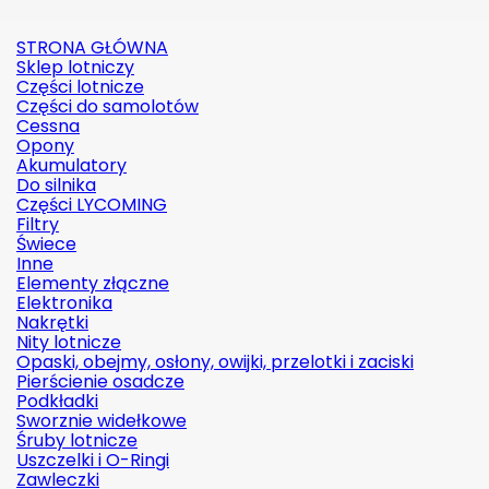
STRONA GŁÓWNA
Sklep lotniczy
Części lotnicze
Części do samolotów
Cessna
Opony
Akumulatory
Do silnika
Części LYCOMING
Filtry
Świece
Inne
Elementy złączne
Elektronika
Nakrętki
Nity lotnicze
Opaski, obejmy, osłony, owijki, przelotki i zaciski
Pierścienie osadcze
Podkładki
Sworznie widełkowe
Śruby lotnicze
Uszczelki i O-Ringi
Zawleczki