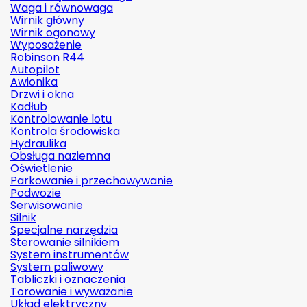
Waga i równowaga
Wirnik główny
Wirnik ogonowy
Wyposażenie
Robinson R44
Autopilot
Awionika
Drzwi i okna
Kadłub
Kontrolowanie lotu
Kontrola środowiska
Hydraulika
Obsługa naziemna
Oświetlenie
Parkowanie i przechowywanie
Podwozie
Serwisowanie
Silnik
Specjalne narzędzia
Sterowanie silnikiem
System instrumentów
System paliwowy
Tabliczki i oznaczenia
Torowanie i wyważanie
Układ elektryczny