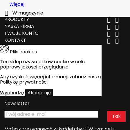
Więcej

W magazynie
PRODUKTY


NASZA FIRMA


TWOJE KONTO


KONTAKT


Pliki cookies
Ten sklep używa plików cookie w celu
poprawy jakości przeglądania.
Aby uzyskać więcej informacji, zobacz naszą
Politykę prywatności
.
Wychodzę
Akceptuję
Newsletter
Możesz zrezygnować w każdej chwili. W tym celu