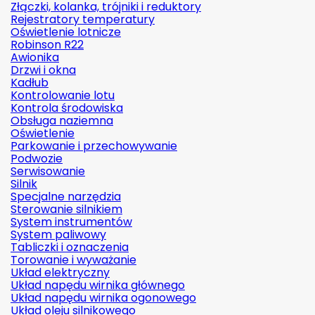
Złączki, kolanka, trójniki i reduktory
Rejestratory temperatury
Oświetlenie lotnicze
Robinson R22
Awionika
Drzwi i okna
Kadłub
Kontrolowanie lotu
Kontrola środowiska
Obsługa naziemna
Oświetlenie
Parkowanie i przechowywanie
Podwozie
Serwisowanie
Silnik
Specjalne narzędzia
Sterowanie silnikiem
System instrumentów
System paliwowy
Tabliczki i oznaczenia
Torowanie i wyważanie
Układ elektryczny
Układ napędu wirnika głównego
Układ napędu wirnika ogonowego
Układ oleju silnikowego