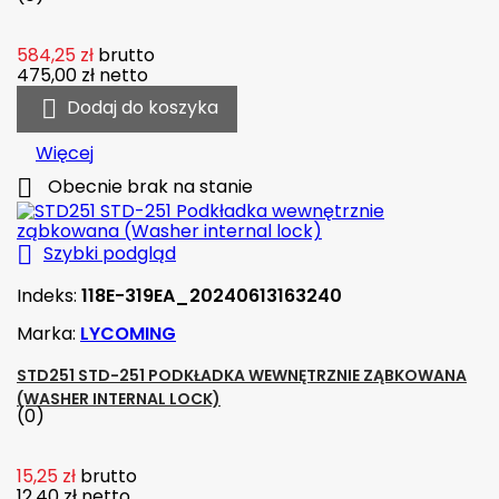
584,25 zł
brutto
475,00 zł
netto

Dodaj do koszyka
Więcej

Obecnie brak na stanie

Szybki podgląd
Indeks:
118E-319EA_20240613163240
Marka:
LYCOMING
STD251 STD-251 PODKŁADKA WEWNĘTRZNIE ZĄBKOWANA
(WASHER INTERNAL LOCK)
(0)
15,25 zł
brutto
12,40 zł
netto