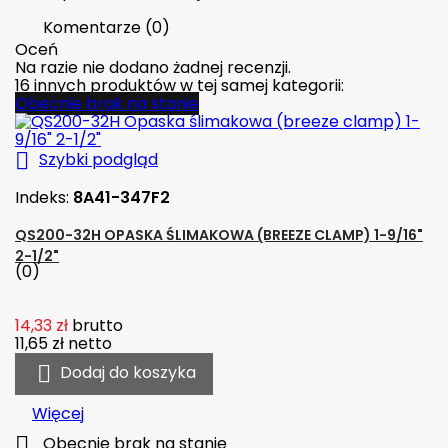
Komentarze (0)
Oceń
Na razie nie dodano żadnej recenzji.
16 innych produktów w tej samej kategorii:
Obecnie brak na stanie

Szybki podgląd
Indeks:
8A41-347F2
QS200-32H OPASKA ŚLIMAKOWA (BREEZE CLAMP) 1-9/16"
2-1/2"
(0)
14,33 zł
brutto
11,65 zł
netto

Dodaj do koszyka
Więcej

Obecnie brak na stanie