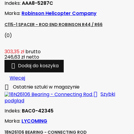
Indeks:
AAA8-5287C
Marka:
Robinson Helicopter Company
C115-1 SPACER - ROD END ROBINSON R44 / R66
(0)
303,35 zł
brutto
246,63 zł
netto

Dodaj do koszyka
Więcej

Ostatnie sztuki w magazynie

Szybki
podgląd
Indeks:
BAC0-42345
Marka:
LYCOMING
18N26106 BEARING - CONNECTING ROD