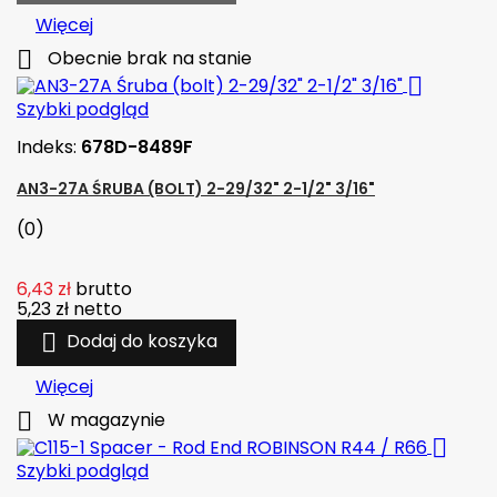
Więcej

Obecnie brak na stanie

Szybki podgląd
Indeks:
678D-8489F
AN3-27A ŚRUBA (BOLT) 2-29/32" 2-1/2" 3/16"
(0)
6,43 zł
brutto
5,23 zł
netto

Dodaj do koszyka
Więcej

W magazynie

Szybki podgląd