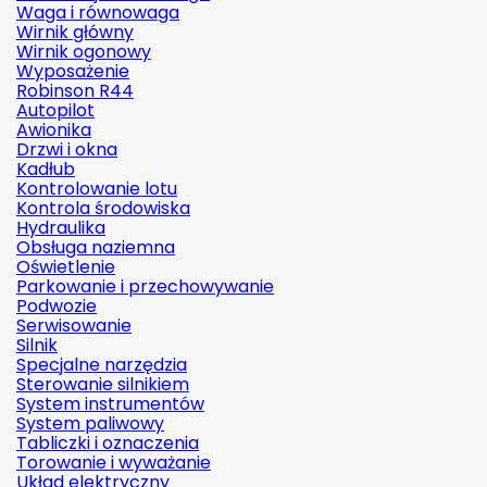
Waga i równowaga
Wirnik główny
Wirnik ogonowy
Wyposażenie
Robinson R44
Autopilot
Awionika
Drzwi i okna
Kadłub
Kontrolowanie lotu
Kontrola środowiska
Hydraulika
Obsługa naziemna
Oświetlenie
Parkowanie i przechowywanie
Podwozie
Serwisowanie
Silnik
Specjalne narzędzia
Sterowanie silnikiem
System instrumentów
System paliwowy
Tabliczki i oznaczenia
Torowanie i wyważanie
Układ elektryczny