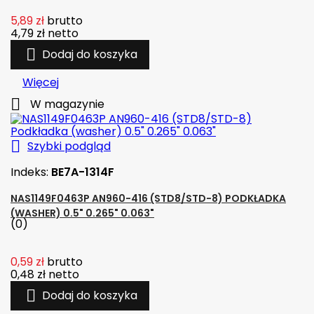
5,89 zł
brutto
4,79 zł
netto

Dodaj do koszyka
Więcej

W magazynie

Szybki podgląd
Indeks:
BE7A-1314F
NAS1149F0463P AN960-416 (STD8/STD-8) PODKŁADKA
(WASHER) 0.5" 0.265" 0.063"
(0)
0,59 zł
brutto
0,48 zł
netto

Dodaj do koszyka