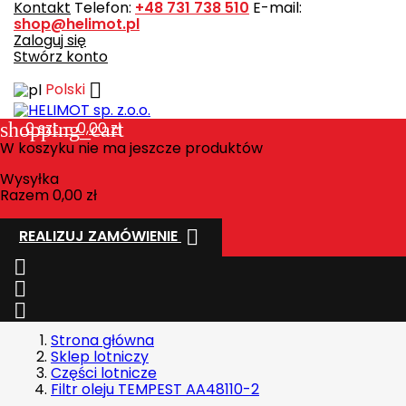
Kontakt
Telefon:
+48 731 738 510
E-mail:
shop@helimot.pl
Zaloguj się
Stwórz konto

Polski
shopping_cart
0
szt. - 0,00 zł
W koszyku nie ma jeszcze produktów
Wysyłka
Razem
0,00 zł

REALIZUJ ZAMÓWIENIE



Strona główna
Sklep lotniczy
Części lotnicze
Filtr oleju TEMPEST AA48110-2