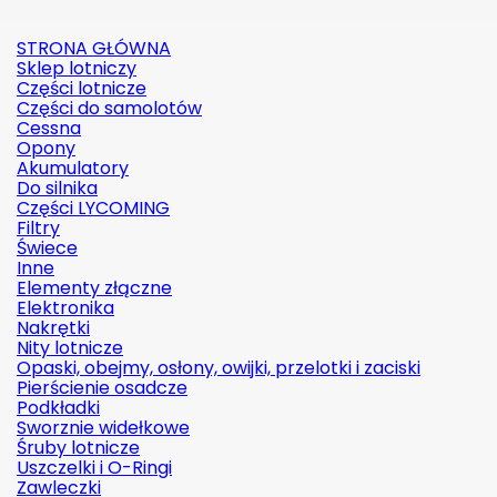
STRONA GŁÓWNA
Sklep lotniczy
Części lotnicze
Części do samolotów
Cessna
Opony
Akumulatory
Do silnika
Części LYCOMING
Filtry
Świece
Inne
Elementy złączne
Elektronika
Nakrętki
Nity lotnicze
Opaski, obejmy, osłony, owijki, przelotki i zaciski
Pierścienie osadcze
Podkładki
Sworznie widełkowe
Śruby lotnicze
Uszczelki i O-Ringi
Zawleczki