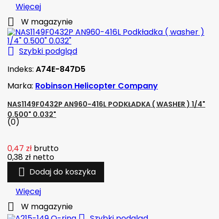
Więcej

W magazynie

Szybki podgląd
Indeks:
A74E-847D5
Marka:
Robinson Helicopter Company
NAS1149F0432P AN960-416L PODKŁADKA ( WASHER ) 1/4"
0.500" 0.032"
(0)
0,47 zł
brutto
0,38 zł
netto

Dodaj do koszyka
Więcej

W magazynie

Szybki podgląd