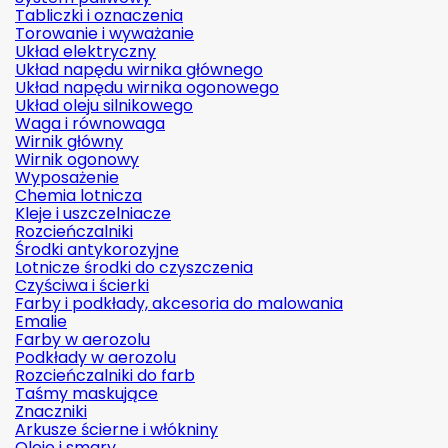
Tabliczki i oznaczenia
Torowanie i wyważanie
Układ elektryczny
Układ napędu wirnika głównego
Układ napędu wirnika ogonowego
Układ oleju silnikowego
Waga i równowaga
Wirnik główny
Wirnik ogonowy
Wyposażenie
Chemia lotnicza
Kleje i uszczelniacze
Rozcieńczalniki
Środki antykorozyjne
Lotnicze środki do czyszczenia
Czyściwa i ścierki
Farby i podkłady, akcesoria do malowania
Emalie
Farby w aerozolu
Podkłady w aerozolu
Rozcieńczalniki do farb
Taśmy maskujące
Znaczniki
Arkusze ścierne i włókniny
Oleje i smary