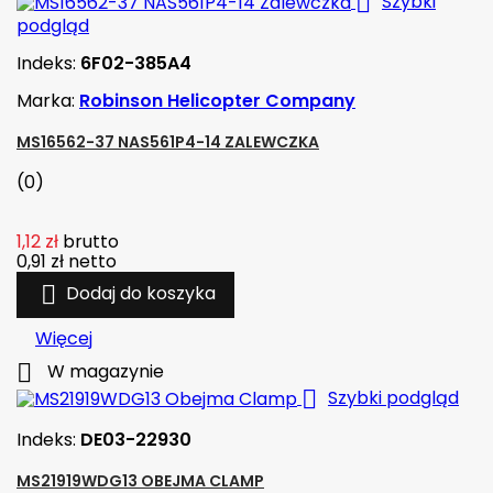

Szybki
podgląd
Indeks:
6F02-385A4
Marka:
Robinson Helicopter Company
MS16562-37 NAS561P4-14 ZALEWCZKA
(0)
1,12 zł
brutto
0,91 zł
netto

Dodaj do koszyka
Więcej

W magazynie

Szybki podgląd
Indeks:
DE03-22930
MS21919WDG13 OBEJMA CLAMP