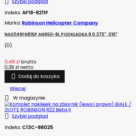

Szybki podgląd
Indeks:
AF18-8211F
Marka:
Robinson Helicopter Company
NAS1149FN816P AN960-8L PODKŁADKA 8 0.375" .016"
(0)
0,48 zł
brutto
0,39 zł
netto

Dodaj do koszyka
Więcej

W magazynie

Szybki podgląd
Indeks:
C13C-98025