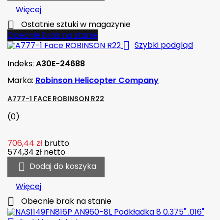
Więcej

Ostatnie sztuki w magazynie
Obecnie brak na stanie

Szybki podgląd
Indeks:
A30E-24688
Marka:
Robinson Helicopter Company
A777-1 FACE ROBINSON R22
(0)
706,44 zł
brutto
574,34 zł
netto

Dodaj do koszyka
Więcej

Obecnie brak na stanie