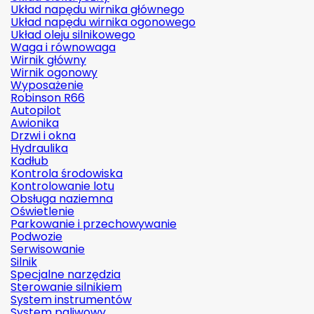
Układ napędu wirnika głównego
Układ napędu wirnika ogonowego
Układ oleju silnikowego
Waga i równowaga
Wirnik główny
Wirnik ogonowy
Wyposażenie
Robinson R66
Autopilot
Awionika
Drzwi i okna
Hydraulika
Kadłub
Kontrola środowiska
Kontrolowanie lotu
Obsługa naziemna
Oświetlenie
Parkowanie i przechowywanie
Podwozie
Serwisowanie
Silnik
Specjalne narzędzia
Sterowanie silnikiem
System instrumentów
System paliwowy