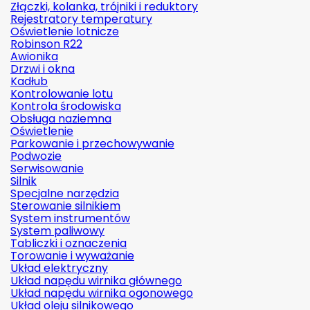
Złączki, kolanka, trójniki i reduktory
Rejestratory temperatury
Oświetlenie lotnicze
Robinson R22
Awionika
Drzwi i okna
Kadłub
Kontrolowanie lotu
Kontrola środowiska
Obsługa naziemna
Oświetlenie
Parkowanie i przechowywanie
Podwozie
Serwisowanie
Silnik
Specjalne narzędzia
Sterowanie silnikiem
System instrumentów
System paliwowy
Tabliczki i oznaczenia
Torowanie i wyważanie
Układ elektryczny
Układ napędu wirnika głównego
Układ napędu wirnika ogonowego
Układ oleju silnikowego