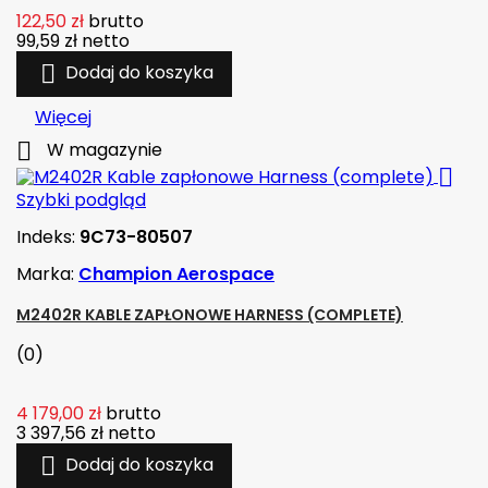
122,50 zł
brutto
99,59 zł
netto

Dodaj do koszyka
Więcej

W magazynie

Szybki podgląd
Indeks:
9C73-80507
Marka:
Champion Aerospace
M2402R KABLE ZAPŁONOWE HARNESS (COMPLETE)
(0)
4 179,00 zł
brutto
3 397,56 zł
netto

Dodaj do koszyka