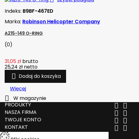
Indeks:
B9BF-467ED
Marka:
Robinson Helicopter Company
A215-149 O-RING
(0)
31,05 zł
brutto
25,24 zł
netto

Dodaj do koszyka
Więcej

W magazynie
PRODUKTY


NASZA FIRMA


TWOJE KONTO


KONTAKT

