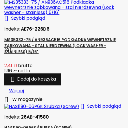

Szybki podgląd
Indeks:
AE76-226D6
MS35333-75 / AN936AC516 PODKŁADKA WEWNĘTRZNIE
ZĄBKOWANA - STAL NIERDZEWNA (LOCK WASHER -
(0)
STAINLESS) 5/16"
2,41 zł
brutto
1,96 zł
netto

Dodaj do koszyka
Więcej

W magazynie

Szybki podgląd
Indeks:
26AB-41580
NAS1190-06P6K ŚRUBKA (SCREW)