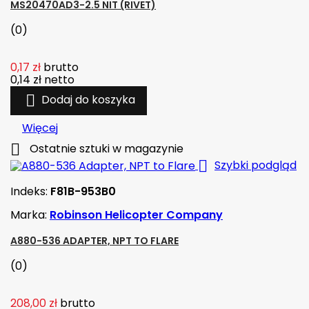
MS20470AD3-2.5 NIT (RIVET)
(0)
0,17 zł
brutto
0,14 zł
netto

Dodaj do koszyka
Więcej

Ostatnie sztuki w magazynie

Szybki podgląd
Indeks:
F81B-953B0
Marka:
Robinson Helicopter Company
A880-536 ADAPTER, NPT TO FLARE
(0)
208,00 zł
brutto