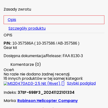
Zasady zwrotu
Opis
Szczegóły produktu
OPIS
P/N:
10-357586A ( 10-357586 / AB-357586 )
Gear kit
Dostępna dokumentacja/Release: FAA 8130-3
Komentarze (0)
Oceń
Na razie nie dodano żadnej recenzji.
16 innych produktów w tej samej kategorii:

Szybki podgląd
Indeks:
37EF-698F3_20241122101334
Marka:
Robinson Helicopter Company