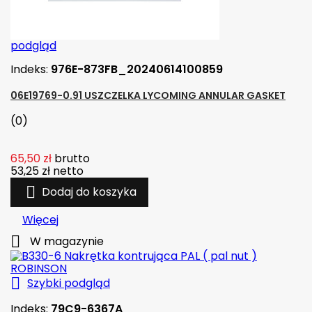
podgląd
Indeks:
976E-873FB_20240614100859
06E19769-0.91 USZCZELKA LYCOMING ANNULAR GASKET
(0)
65,50 zł
brutto
53,25 zł
netto

Dodaj do koszyka
Więcej

W magazynie

Szybki podgląd
Indeks:
79C9-6367A