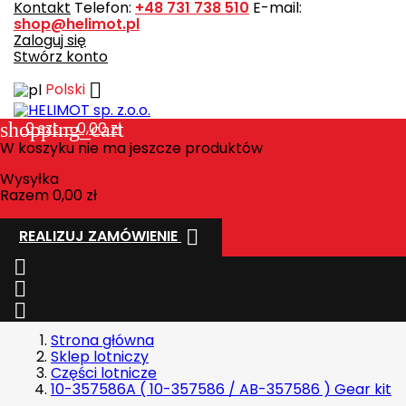
Kontakt
Telefon:
+48 731 738 510
E-mail:
shop@helimot.pl
Zaloguj się
Stwórz konto

Polski
shopping_cart
0
szt. - 0,00 zł
W koszyku nie ma jeszcze produktów
Wysyłka
Razem
0,00 zł

REALIZUJ ZAMÓWIENIE



Strona główna
Sklep lotniczy
Części lotnicze
10-357586A ( 10-357586 / AB-357586 ) Gear kit