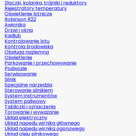
Złączki, kolanka, trójniki i reduktory
Rejestratory temperatury
Oświetlenie lotnicze
Robinson R22
Awionika
Drzwi i okna
Kadłub
Kontrolowanie lotu
Kontrola środowiska
Obsługa naziemna
Oświetlenie
Parkowanie i przechowywanie
Podwozie
Serwisowanie
Silnik
Specjalne narzędzia
Sterowanie silnikiem
System instrumentów
System paliwowy
Tabliczki i oznaczenia
Torowanie i wyważanie
Układ elektryczny
Układ napędu wirnika głównego
Układ napędu wirnika ogonowego
Układ oleju silnikowego