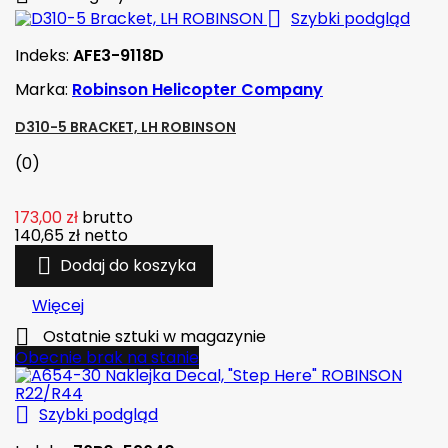

Szybki podgląd
Indeks:
AFE3-9118D
Marka:
Robinson Helicopter Company
D310-5 BRACKET, LH ROBINSON
(0)
173,00 zł
brutto
140,65 zł
netto

Dodaj do koszyka
Więcej

Ostatnie sztuki w magazynie
Obecnie brak na stanie

Szybki podgląd