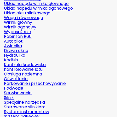
Układ napędu wirnika głównego
Układ napędu wirnika ogonowego
Układ oleju silnikowego
Waga i równowaga
Wirnik główny
Wirnik ogonowy
Wyposażenie
Robinson R66
Autopilot
Awionika
Drzwi i okna
Hydraulika
Kadłub
Kontrola środowiska
Kontrolowanie lotu
Obsługa naziemna
Oświetlenie
Parkowanie i przechowywanie
Podwozie
Serwisowanie
Silnik
Specjalne narzędzia
Sterowanie silnikiem
System instrumentów
System paliwowy