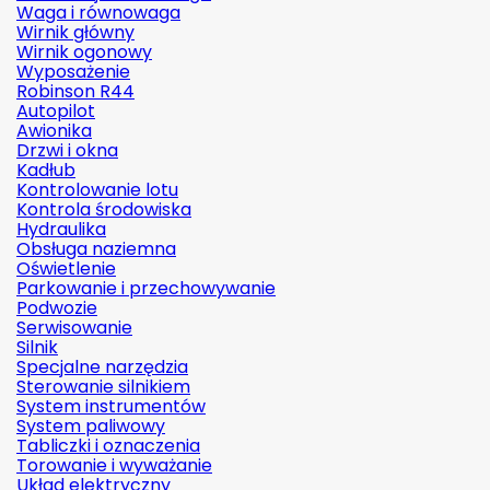
Waga i równowaga
Wirnik główny
Wirnik ogonowy
Wyposażenie
Robinson R44
Autopilot
Awionika
Drzwi i okna
Kadłub
Kontrolowanie lotu
Kontrola środowiska
Hydraulika
Obsługa naziemna
Oświetlenie
Parkowanie i przechowywanie
Podwozie
Serwisowanie
Silnik
Specjalne narzędzia
Sterowanie silnikiem
System instrumentów
System paliwowy
Tabliczki i oznaczenia
Torowanie i wyważanie
Układ elektryczny