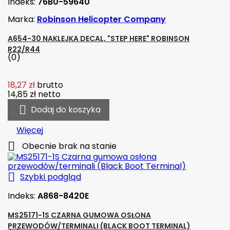
Indeks:
76B0-59640
Marka:
Robinson Helicopter Company
A654-30 NAKLEJKA DECAL, "STEP HERE" ROBINSON
R22/R44
(0)
18,27 zł
brutto
14,85 zł
netto

Dodaj do koszyka
Więcej

Obecnie brak na stanie

Szybki podgląd
Indeks:
A868-8420E
MS25171-1S CZARNA GUMOWA OSŁONA
PRZEWODÓW/TERMINALI (BLACK BOOT TERMINAL)