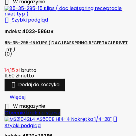

W magazynie

Szybki podgląd
Indeks:
4033-586DB
85-35-295-15 KLIPS ( DAC LEAFSPRING RECEPTACLE RIVET
TYP )
(0)
14,15 zł
brutto
11,50 zł
netto

Dodaj do koszyka
Więcej

W magazynie
Obecnie brak na stanie

Szybki podgląd
Indeks:
4F70-792F6