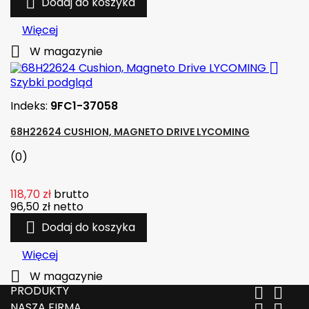

Dodaj do koszyka
Więcej

W magazynie

Szybki podgląd
Indeks:
9FC1-37058
68H22624 CUSHION, MAGNETO DRIVE LYCOMING
(0)
118,70 zł
brutto
96,50 zł
netto

Dodaj do koszyka
Więcej

W magazynie
PRODUKTY


NASZA FIRMA