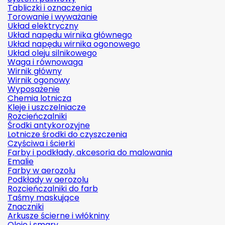
Tabliczki i oznaczenia
Torowanie i wyważanie
Układ elektryczny
Układ napędu wirnika głównego
Układ napędu wirnika ogonowego
Układ oleju silnikowego
Waga i równowaga
Wirnik główny
Wirnik ogonowy
Wyposażenie
Chemia lotnicza
Kleje i uszczelniacze
Rozcieńczalniki
Środki antykorozyjne
Lotnicze środki do czyszczenia
Czyściwa i ścierki
Farby i podkłady, akcesoria do malowania
Emalie
Farby w aerozolu
Podkłady w aerozolu
Rozcieńczalniki do farb
Taśmy maskujące
Znaczniki
Arkusze ścierne i włókniny
Oleje i smary