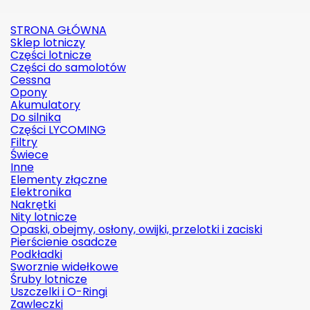
STRONA GŁÓWNA
Sklep lotniczy
Części lotnicze
Części do samolotów
Cessna
Opony
Akumulatory
Do silnika
Części LYCOMING
Filtry
Świece
Inne
Elementy złączne
Elektronika
Nakrętki
Nity lotnicze
Opaski, obejmy, osłony, owijki, przelotki i zaciski
Pierścienie osadcze
Podkładki
Sworznie widełkowe
Śruby lotnicze
Uszczelki i O-Ringi
Zawleczki