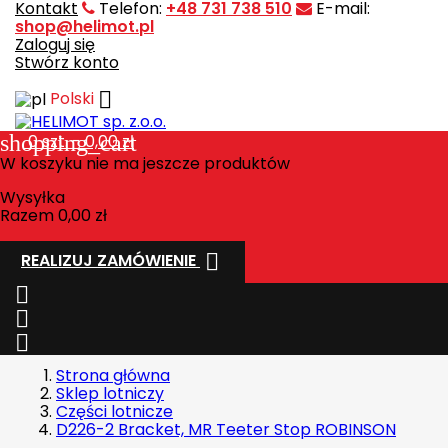
Kontakt
Telefon:
+48 731 738 510
E-mail:
shop@helimot.pl
Zaloguj się
Stwórz konto

Polski
shopping_cart
0
szt. - 0,00 zł
W koszyku nie ma jeszcze produktów
Wysyłka
Razem
0,00 zł

REALIZUJ ZAMÓWIENIE



Strona główna
Sklep lotniczy
Części lotnicze
D226-2 Bracket, MR Teeter Stop ROBINSON