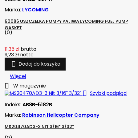
Marka:
LYCOMING
60096 USZCZELKA POMPY PALIWA LYCOMING FUEL PUMP
GASKET
(0)
11,35 zł
brutto
9,23 zł
netto

Dodaj do koszyka
Więcej

W magazynie

Szybki podgląd
Indeks:
AB8B-5182B
Marka:
Robinson Helicopter Company
MS20470AD3-3 NIT 3/16" 3/32"
(0)