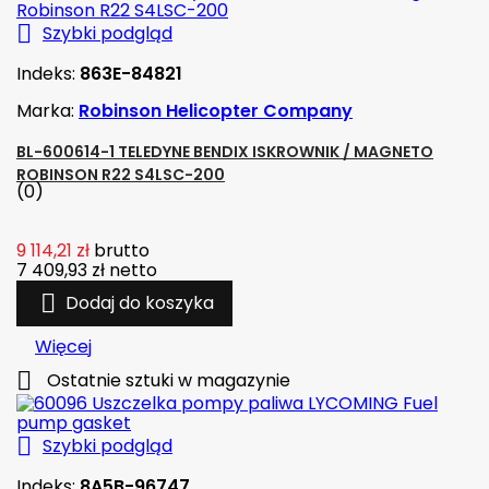

Szybki podgląd
Indeks:
863E-84821
Marka:
Robinson Helicopter Company
BL-600614-1 TELEDYNE BENDIX ISKROWNIK / MAGNETO
ROBINSON R22 S4LSC-200
(0)
9 114,21 zł
brutto
7 409,93 zł
netto

Dodaj do koszyka
Więcej

Ostatnie sztuki w magazynie

Szybki podgląd
Indeks:
8A5B-96747