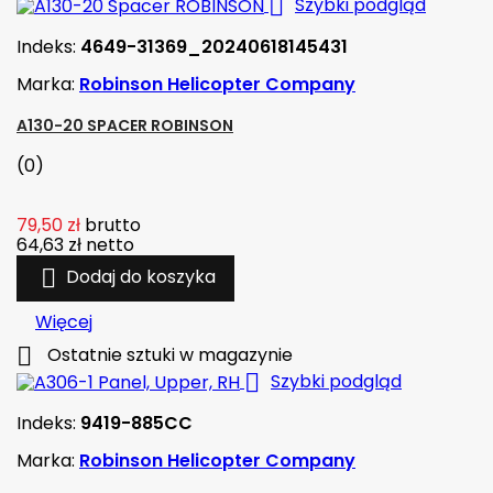

Szybki podgląd
Indeks:
4649-31369_20240618145431
Marka:
Robinson Helicopter Company
A130-20 SPACER ROBINSON
(0)
79,50 zł
brutto
64,63 zł
netto

Dodaj do koszyka
Więcej

Ostatnie sztuki w magazynie

Szybki podgląd
Indeks:
9419-885CC
Marka:
Robinson Helicopter Company