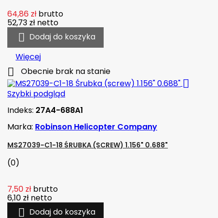
64,86 zł
brutto
52,73 zł
netto

Dodaj do koszyka
Więcej

Obecnie brak na stanie

Szybki podgląd
Indeks:
27A4-688A1
Marka:
Robinson Helicopter Company
MS27039-C1-18 ŚRUBKA (SCREW) 1.156" 0.688"
(0)
7,50 zł
brutto
6,10 zł
netto

Dodaj do koszyka