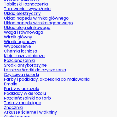
Tabliczki i oznaczenia
Torowanie i wyważanie
Układ elektryczny
Układ napędu wirnika głównego
Układ napędu wirnika ogonowego
Układ oleju silnikowego
Waga i równowaga
Wirnik główny
Wirnik ogonowy
Wyposażenie
Chemia lotnicza
Kleje i uszczelniacze
Rozcieńczalniki
Środki antykorozyjne
Lotnicze środki do czyszczenia
Czyściwa i ścierki
Farby i podkłady, akcesoria do malowania
Emalie
Farby w aerozolu
Podkłady w aerozolu
Rozcieńczalniki do farb
Taśmy maskujące
Znaczniki
Arkusze ścierne i włókniny
Oleje i smary