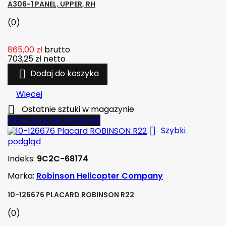
A306-1 PANEL, UPPER, RH
(0)
865,00 zł
brutto
703,25 zł
netto

Dodaj do koszyka
Więcej

Ostatnie sztuki w magazynie
Obecnie brak na stanie

Szybki
podgląd
Indeks:
9C2C-68174
Marka:
Robinson Helicopter Company
10-126676 PLACARD ROBINSON R22
(0)