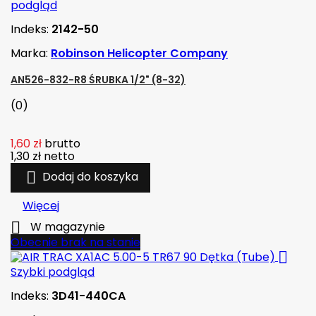
podgląd
Indeks:
2142-50
Marka:
Robinson Helicopter Company
AN526-832-R8 ŚRUBKA 1/2" (8-32)
(0)
1,60 zł
brutto
1,30 zł
netto

Dodaj do koszyka
Więcej

W magazynie
Obecnie brak na stanie

Szybki podgląd
Indeks:
3D41-440CA