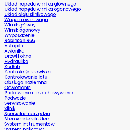
Układ napędu wirnika głównego
Układ napędu wirnika ogonowego
Układ oleju silnikowego
Waga i równowaga
Wirnik główny
Wirnik ogonowy
Wyposażenie
Robinson R66
Autopilot
Awionika
Drzwi i okna
Hydraulika
Kadłub
Kontrola środowiska
Kontrolowanie lotu
Obsługa naziemna
Oświetlenie
Parkowanie i przechowywanie
Podwozie
Serwisowanie
Silnik
Specjalne narzędzia
Sterowanie silnikiem
System instrumentów
System paliwowy