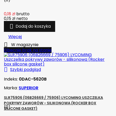
0,18 zł
brutto
0,15 zł
netto

Dodaj do koszyka
Więcej

W magazynie
Obecnie brak na stanie

Szybki podgląd
Indeks:
0DAC-5620B
Marka:
SUPERIOR
SLR75906 (06B26669 / 75906) LYCOMING USZCZELKA
POKRYWY ZAWORÓW - SILIKONOWA (ROCKER BOX
(0)
SILICONE GASKET)