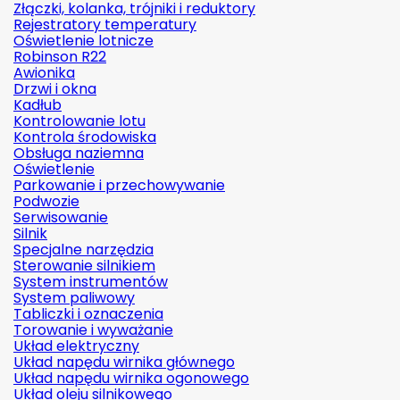
Złączki, kolanka, trójniki i reduktory
Rejestratory temperatury
Oświetlenie lotnicze
Robinson R22
Awionika
Drzwi i okna
Kadłub
Kontrolowanie lotu
Kontrola środowiska
Obsługa naziemna
Oświetlenie
Parkowanie i przechowywanie
Podwozie
Serwisowanie
Silnik
Specjalne narzędzia
Sterowanie silnikiem
System instrumentów
System paliwowy
Tabliczki i oznaczenia
Torowanie i wyważanie
Układ elektryczny
Układ napędu wirnika głównego
Układ napędu wirnika ogonowego
Układ oleju silnikowego