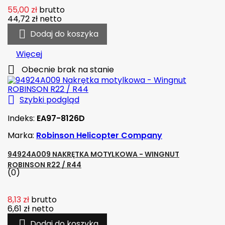
55,00 zł
brutto
44,72 zł
netto

Dodaj do koszyka
Więcej

Obecnie brak na stanie

Szybki podgląd
Indeks:
EA97-8126D
Marka:
Robinson Helicopter Company
94924A009 NAKRĘTKA MOTYLKOWA - WINGNUT
ROBINSON R22 / R44
(0)
8,13 zł
brutto
6,61 zł
netto

Dodaj do koszyka