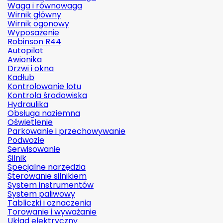
Waga i równowaga
Wirnik główny
Wirnik ogonowy
Wyposażenie
Robinson R44
Autopilot
Awionika
Drzwi i okna
Kadłub
Kontrolowanie lotu
Kontrola środowiska
Hydraulika
Obsługa naziemna
Oświetlenie
Parkowanie i przechowywanie
Podwozie
Serwisowanie
Silnik
Specjalne narzędzia
Sterowanie silnikiem
System instrumentów
System paliwowy
Tabliczki i oznaczenia
Torowanie i wyważanie
Układ elektryczny