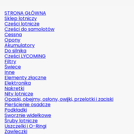
STRONA GŁÓWNA
Sklep lotniczy
Części lotnicze
Części do samolotów
Cessna
Opony
Akumulatory
Do silnika
Części LYCOMING
Filtry
Świece
Inne
Elementy złączne
Elektronika
Nakrętki
Nity lotnicze
Opaski, obejmy, osłony, owijki, przelotki i zaciski
Pierścienie osadcze
Podkładki
Sworznie widełkowe
Śruby lotnicze
Uszczelki i O-Ringi
Zawleczki