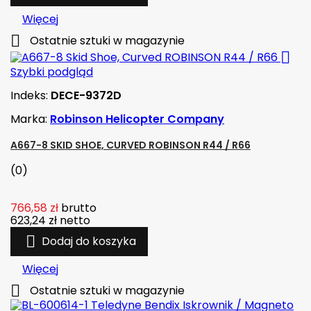
Więcej

Ostatnie sztuki w magazynie

Szybki podgląd
Indeks:
DECE-9372D
Marka:
Robinson Helicopter Company
A667-8 SKID SHOE, CURVED ROBINSON R44 / R66
(0)
766,58 zł
brutto
623,24 zł
netto

Dodaj do koszyka
Więcej

Ostatnie sztuki w magazynie