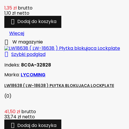
1,35 zł
brutto
1,10 zł
netto

Dodaj do koszyka
Więcej

W magazynie

Szybki podgląd
Indeks:
8C0A-32828
Marka:
LYCOMING
LW18638 ( LW-18638 ) PŁYTKA BLOKUJĄCA LOCKPLATE
(0)
41,50 zł
brutto
33,74 zł
netto

Dodaj do koszyka