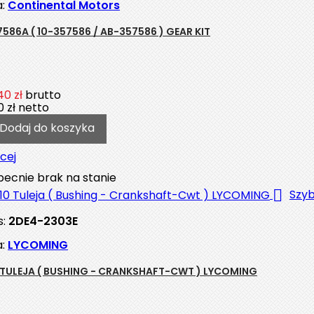
a:
Continental Motors
7586A ( 10-357586 / AB-357586 ) GEAR KIT
40 zł
brutto
 zł
netto
Dodaj do koszyka
cej
ecnie brak na stanie

Szyb
s:
2DE4-2303E
a:
LYCOMING
 TULEJA ( BUSHING - CRANKSHAFT-CWT ) LYCOMING