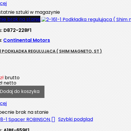
cej
tatnie sztuki w magazynie
ie brak na stanie
s:
D872-228F1
a:
Continental Motors
-1 PODKŁADKA REGULUJĄCA ( SHIM MAGNETO, ST )
zł
brutto
zł
netto
Dodaj do koszyka
cej
ecnie brak na stanie

Szybki podgląd
s:
A1BE-659F1