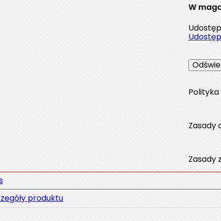
W maga
Udostępn
Udostępn
Polityk
Zasady 
Zasady 
s
zegóły produktu