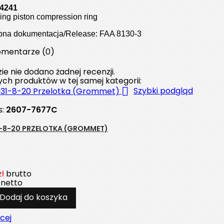
74241
ng piston compression ring
pna dokumentacja/Release: FAA 8130-3
mentarze (0)
ie nie dodano żadnej recenzji.
nych produktów w tej samej kategorii:

Szybki podgląd
s:
2607-7677C
-8-20 PRZELOTKA (GROMMET)
zł
brutto
netto
Dodaj do koszyka
cej