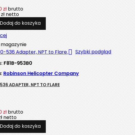
 zł
brutto
 zł
netto
Dodaj do koszyka
cej
magazynie

Szybki podgląd
s:
F81B-953B0
a:
Robinson Helicopter Company
536 ADAPTER, NPT TO FLARE
 zł
brutto
zł
netto
Dodaj do koszyka