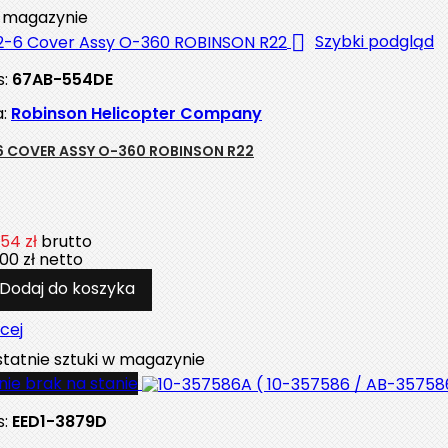
magazynie

Szybki podgląd
s:
67AB-554DE
a:
Robinson Helicopter Company
6 COVER ASSY O-360 ROBINSON R22
54 zł
brutto
00 zł
netto
Dodaj do koszyka
cej
tatnie sztuki w magazynie
ie brak na stanie
s:
EED1-3879D