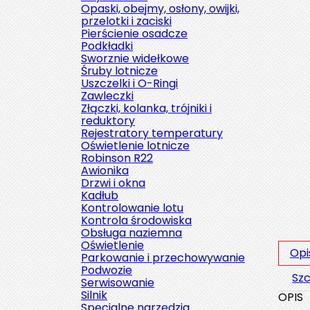
Opaski, obejmy, osłony, owijki,
przelotki i zaciski
Pierścienie osadcze
Podkładki
Sworznie widełkowe
Śruby lotnicze
Uszczelki i O-Ringi
Zawleczki
Złączki, kolanka, trójniki i
reduktory
Rejestratory temperatury
Oświetlenie lotnicze
Robinson R22
Awionika
Drzwi i okna
Kadłub
Kontrolowanie lotu
Kontrola środowiska
Obsługa naziemna
Oświetlenie
Opi
Parkowanie i przechowywanie
Podwozie
Szc
Serwisowanie
Silnik
OPIS
Specjalne narzędzia