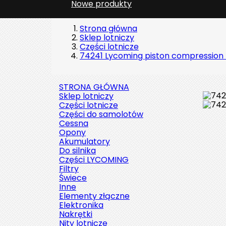
Nowe produkty
Strona główna
Sklep lotniczy
Części lotnicze
74241 Lycoming piston compression 
STRONA GŁÓWNA
Sklep lotniczy
Części lotnicze
Części do samolotów
Cessna
Opony
Akumulatory
Do silnika
Części LYCOMING
Filtry
Świece
Inne
Elementy złączne
Elektronika
Nakrętki
Nity lotnicze