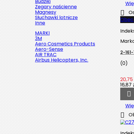
Budziki
Wię
Zegary naścienne
Magnesy

Os
Słuchawki lotnicze
Obecn
Inne
Indek
MARKI
3M
Mark
Aero Cosmetics Products
Aero-Sense
2-161
AIR TRAC
Airbus Helicopters, Inc.
(0)
20,75 
16,87 

Szybki podgląd

Indeks:
2142-509C2
Wię
Marka:
Robinson Helicopter
Company

Ob
AN526C-832-R8 ŚRUBKA 1/2" (8-
32)
Indek