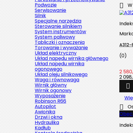
Podwozie

W 
Serwisowanie
Silnik
Specjalne narzędzia
Indek
Sterowanie silnikiem
System instrumentów
Mark
System paliwowy
Tabliczki i oznaczenia
A312-
Torowanie i wyważanie
Układ elektryczny
(0)
Układ napędu wirnika głównego
Układ napędu wirnika
ogonowego
2 580,
Układ oleju silnikowego
2 098,
Waga i równowaga
Wirnik główny

Wirnik ogonowy
Wyposażenie
Wię
Robinson R66
Autopilot

Os
Awionika
Obecn
Drzwi i okna
Hydraulika
Indek
Kadłub