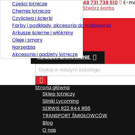
Kontakt
Telefon:
+48 731 738 510
E-mai
Części lotnicze
Witaj,
Zaloguj się
lub
Stwórz konto
Chemia lotnicza

Polski
Czyściwa i ścierki
Farby i podkłady, akcesoria do malowania
Arkusze ścierne i włókniny
Wysyłka
Oleje i smary
Razem
0,00 zł
Narzędzia
Akcesoria i gadżety lotnicze

REALIZUJ ZAMÓWIENIE

Strona główna
Sklep lotniczy
Silniki Lycoming
SERWIS R22 R44 R66
TRANSPORT ŚMIGŁOWCÓW
Blog
O nas