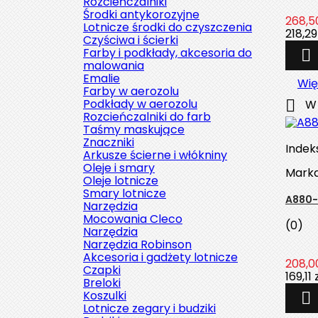
Rozcieńczalniki
Środki antykorozyjne
268,50
Lotnicze środki do czyszczenia
218,29
Czyściwa i ścierki
Farby i podkłady, akcesoria do

malowania
Emalie
Wię
Farby w aerozolu
Podkłady w aerozolu

W 
Rozcieńczalniki do farb
Taśmy maskujące
Znaczniki
Indek
Arkusze ścierne i włókniny
Oleje i smary
Mark
Oleje lotnicze
Smary lotnicze
A880-
Narzędzia
Mocowania Cleco
(0)
Narzędzia
Narzędzia Robinson
Akcesoria i gadżety lotnicze
208,00
Czapki
169,11 
Breloki
Koszulki

Lotnicze zegary i budziki