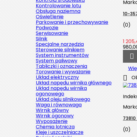
Kontrola środowiska
Mark
Kontrolowanie lotu
Obsługa naziemna
10-35
Oświetlenie
Parkowanie i przechowywanie
(0)
Podwozie
Serwisowanie
Silnik
1 205,
Specjalne narzędzia
980,00
Sterowanie silnikiem
System instrumentów

System paliwowy
Tabliczki i oznaczenia
Wię
Torowanie i wyważanie
Układ elektryczny

Ob
Układ napędu wirnika głównego
Układ napędu wirnika
ogonowego
Indek
Układ oleju silnikowego
Waga i równowaga
Mark
Wirnik główny
Wirnik ogonowy
73810
Wyposażenie
Chemia lotnicza
(0)
Kleje i uszczelniacze