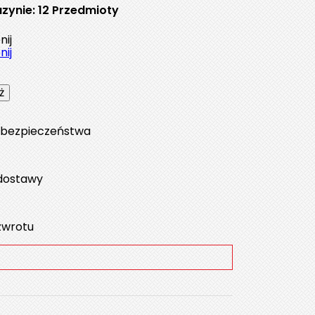
zynie:
12 Przedmioty
ij
ij
a bezpieczeństwa
dostawy
zwrotu