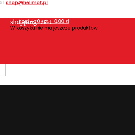
l:
shop@helimot.pl
shopping_cart
Koszyk:
0
szt. - 0,00 zł
W koszyku nie ma jeszcze produktów