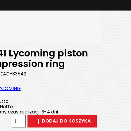
41 Lycoming piston
pression ring
EAD-33542
YCOMING
ł
tto:
Netto
y czas realizacji: 3-4 dni
DODAJ DO KOSZYKA
