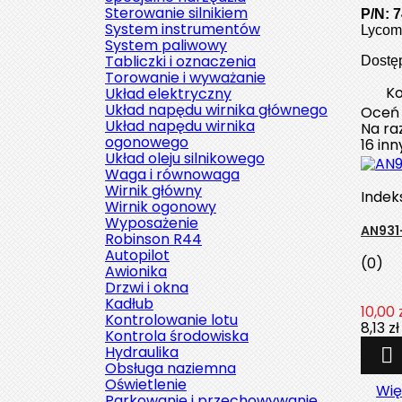
Sterowanie silnikiem
P/N: 
System instrumentów
Lycomi
System paliwowy
Tabliczki i oznaczenia
Dostę
Torowanie i wyważanie
Ko
Układ elektryczny
Układ napędu wirnika głównego
Oceń
Układ napędu wirnika
Na raz
ogonowego
16 in
Układ oleju silnikowego
Waga i równowaga
Wirnik główny
Indek
Wirnik ogonowy
Wyposażenie
AN931
Robinson R44
Autopilot
(0)
Awionika
Drzwi i okna
Kadłub
10,00 
Kontrolowanie lotu
8,13 zł
Kontrola środowiska
Hydraulika

Obsługa naziemna
Oświetlenie
Wię
Parkowanie i przechowywanie