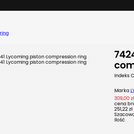
ring
742
com
Indeks
C
Marka
L
309,00 z
cena bru
251,22 zł
Szacowan
Ilość