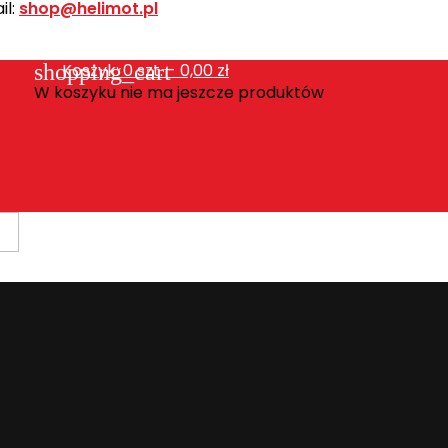
l:
shop@helimot.pl
shopping_cart
Koszyk:
0
szt. - 0,00 zł
W koszyku nie ma jeszcze produktów