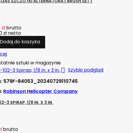
013AS SZCZOTKI ALTERNATORA ( BRUSH SET )
 zł
brutto
 zł
netto
Dodaj do koszyka
cej
tatnie sztuki w magazynie

Szybki podgląd
s:
579F-84053_20240729110745
a:
Robinson Helicopter Company
02-3 SPIRAP, 1/8 IN. X 3 IN.
ł
brutto