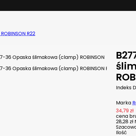
 ROBINSON R22
B27
śli
ROB
Indeks
D
Marka
R
34,79 zł
cena bru
28,28 zł
Szacowan
Ilość