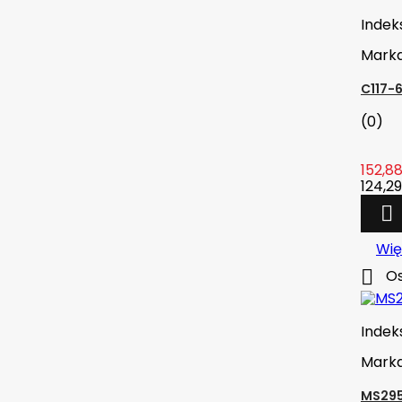
Indek
Mark
C117-
(0)
152,88
124,29

Wię

Os
Indek
Mark
MS295