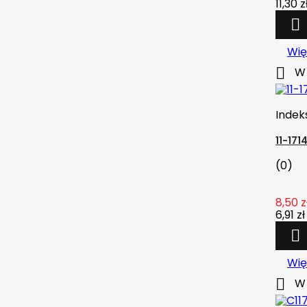
11,30 z

Wię

W 
Indek
11-17
(0)
8,50 z
6,91 zł

Wię

W 