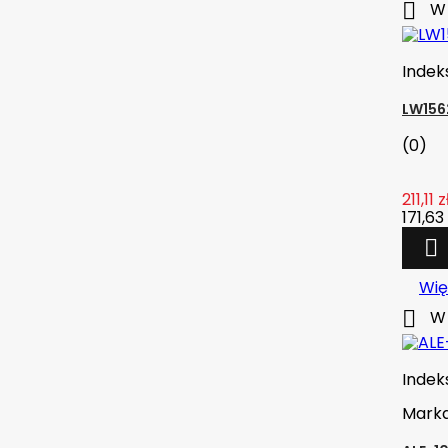


Dodaj do koszyka
W 
Więcej
Indek

W magazynie
LW156

Szybki podgląd
(0)
Indeks:
703C-556AA
211,11 z
OLEJ AEROSHELL W 15W-50 1QT /
171,63 
946ML

(0)
67,00 zł
brutto
Wię
54,47 zł
netto


Dodaj do koszyka
W 
Więcej
Indek

W magazynie
Mark