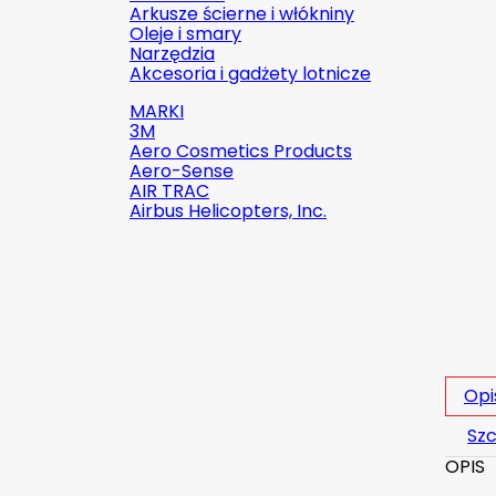
Arkusze ścierne i włókniny
Oleje i smary
Narzędzia
Akcesoria i gadżety lotnicze
MARKI
3M
Aero Cosmetics Products
Aero-Sense
AIR TRAC
Airbus Helicopters, Inc.

Szybki podgląd
Indeks:
2142-509C2
Marka:
Robinson Helicopter
Opi
Company
Szc
AN526C-832-R8 ŚRUBKA 1/2" (8-
OPIS
32)
(0)