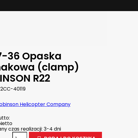
7-36 Opaska
makowa (clamp)
INSON R22
2CC-40119
obinson Helicopter Company
tto:
Netto
y czas realizacji: 3-4 dni