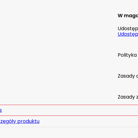
W maga
Udostępn
Udostępn
Polityk
Zasady 
Zasady 
s
zegóły produktu