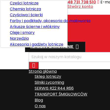
Kontakt
Telefon:
+48 731 738 510
E-mai
Części lotnicze
Witaj,
Zaloguj się
lub
Stwórz konto
Chemia lotnicza

Polski
Czyściwa i ścierki
Farby i podkłady, akcesoria do malowania
Arkusze ścierne i włókniny
Wysyłka
Oleje i smary
Razem
0,00 zł
Narzędzia
Akcesoria i gadżety lotnicze

REALIZUJ ZAMÓWIENIE

Strona główna
Sklep lotniczy
Silniki Lycoming
SERWIS R22 R44 R66
TRANSPORT ŚMIGŁOWCÓW
Blog
O nas