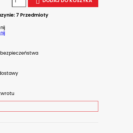
DODAJ DO KOSZYKA

zynie:
7 Przedmioty
ij
ij
a bezpieczeństwa
dostawy
zwrotu