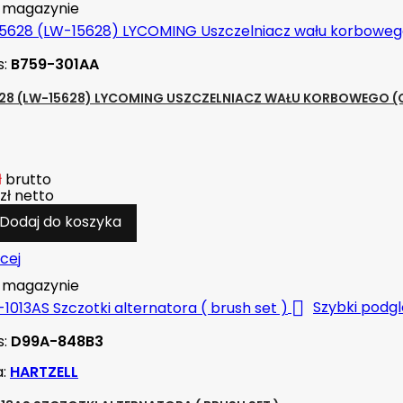
magazynie
s:
B759-301AA
28 (LW-15628) LYCOMING USZCZELNIACZ WAŁU KORBOWEGO (C
ł
brutto
zł
netto
Dodaj do koszyka
cej
magazynie

Szybki podg
s:
D99A-848B3
a:
HARTZELL