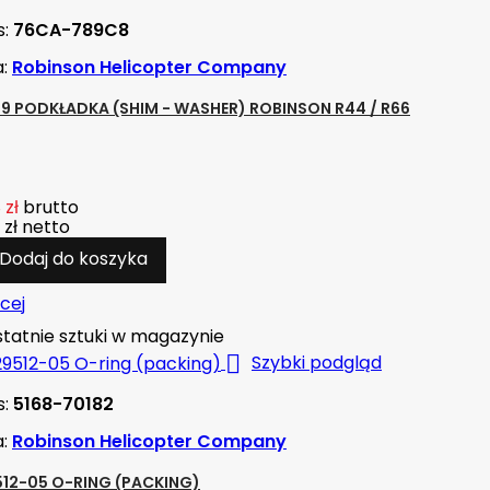
s:
76CA-789C8
a:
Robinson Helicopter Company
69 PODKŁADKA (SHIM - WASHER) ROBINSON R44 / R66
 zł
brutto
 zł
netto
Dodaj do koszyka
cej
tatnie sztuki w magazynie

Szybki podgląd
s:
5168-70182
a:
Robinson Helicopter Company
12-05 O-RING (PACKING)