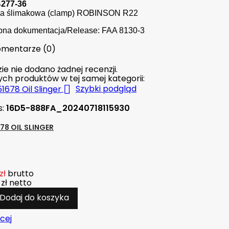
B277-36
a ślimakowa (clamp) ROBINSON R22
pna dokumentacja/Release: FAA 8130-3
mentarze (0)
ie nie dodano żadnej recenzji.
nych produktów w tej samej kategorii:

Szybki podgląd
s:
16D5-888FA_20240718115930
78 OIL SLINGER
zł
brutto
zł
netto
Dodaj do koszyka
cej