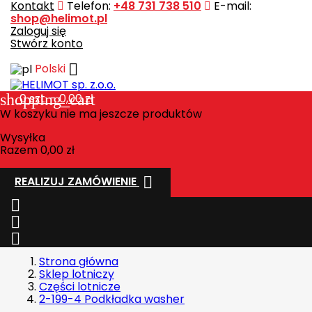
Kontakt
Telefon:
+48 731 738 510
E-mail:
shop@helimot.pl
Zaloguj się
Stwórz konto

Polski
shopping_cart
0
szt. - 0,00 zł
W koszyku nie ma jeszcze produktów
Wysyłka
Razem
0,00 zł

REALIZUJ ZAMÓWIENIE



Strona główna
Sklep lotniczy
Części lotnicze
2-199-4 Podkładka washer