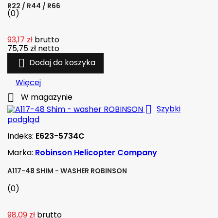
R22 / R44 / R66
(0)
93,17 zł
brutto
75,75 zł
netto

Dodaj do koszyka
Więcej

W magazynie

Szybki
podgląd
Indeks:
E623-5734C
Marka:
Robinson Helicopter Company
A117-48 SHIM - WASHER ROBINSON
(0)
98,09 zł
brutto