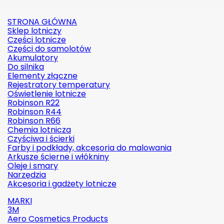
STRONA GŁÓWNA
Sklep lotniczy
Części lotnicze
Części do samolotów
Akumulatory
Do silnika
Elementy złączne
Rejestratory temperatury
Oświetlenie lotnicze
Robinson R22
Robinson R44
Robinson R66
Chemia lotnicza
Czyściwa i ścierki
Farby i podkłady, akcesoria do malowania
Arkusze ścierne i włókniny
Oleje i smary
Narzędzia
Akcesoria i gadżety lotnicze
MARKI
3M
Aero Cosmetics Products