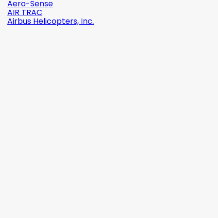
Aero-Sense
AIR TRAC
Airbus Helicopters, Inc.

Szybki
podgląd
Indeks:
2142-509C2
Marka:
Robinson Helicopter Company
AN526C-832-R8 ŚRUBKA 1/2" (8-32)
(0)
1,87 zł
brutto
1,52 zł
netto

Dodaj do koszyka
Więcej

W magazynie