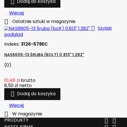

Dodaj do koszyka
Więcej

Ostatnie sztuki w magazynie

Szybki
podgląd
Indeks:
3126-578EC
NAS6605-13 ŚRUBA (BOLT) 0.813" 1.282"
(0)
10,46 zł
brutto
8,50 zł
netto

Dodaj do koszyka
Więcej

W magazynie
PRODUKTY


NASZA FIRMA