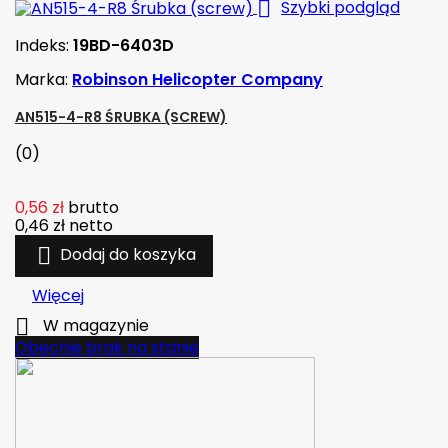

Szybki podgląd
Indeks:
19BD-6403D
Marka:
Robinson Helicopter Company
AN515-4-R8 ŚRUBKA (SCREW)
(0)
0,56 zł
brutto
0,46 zł
netto

Dodaj do koszyka
Więcej

W magazynie
Obecnie brak na stanie