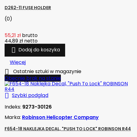
D262-11 FUSE HOLDER
(0)
55,21 zł
brutto
44,89 zł
netto

Dodaj do koszyka
Więcej

Ostatnie sztuki w magazynie
Obecnie brak na stanie

Szybki podgląd
Indeks:
9273-30126
Marka:
Robinson Helicopter Company
F654-18 NAKLEJKA DECAL, "PUSH TO LOCK" ROBINSON R44