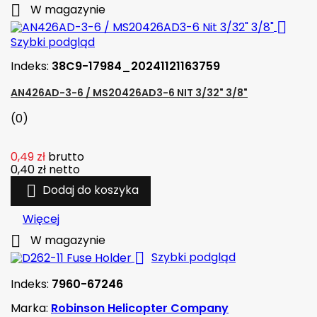

W magazynie

Szybki podgląd
Indeks:
38C9-17984_20241121163759
AN426AD-3-6 / MS20426AD3-6 NIT 3/32" 3/8"
(0)
0,49 zł
brutto
0,40 zł
netto

Dodaj do koszyka
Więcej

W magazynie

Szybki podgląd
Indeks:
7960-67246
Marka:
Robinson Helicopter Company