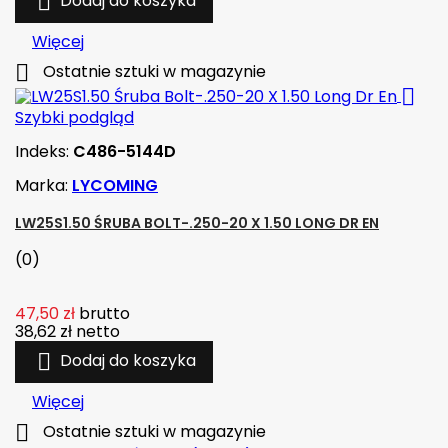

Dodaj do koszyka
Więcej

Ostatnie sztuki w magazynie

Szybki podgląd
Indeks:
C486-5144D
Marka:
LYCOMING
LW25S1.50 ŚRUBA BOLT-.250-20 X 1.50 LONG DR EN
(0)
47,50 zł
brutto
38,62 zł
netto

Dodaj do koszyka
Więcej

Ostatnie sztuki w magazynie