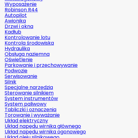
Wyposażenie
Robinson R44
Autopilot
Awionika
Drzwi i okna
Kadłub
Kontrolowanie lotu
Kontrola środowiska
Hydraulika
Obsługa naziemna
Oświetlenie
Parkowanie i przechowywanie
Podwozie
Serwisowanie
Silnik
Specjalne narzędzia
Sterowanie silnikiem
System instrumentów
System paliwowy
Tabliczki i oznaczenia
Torowanie i wyważanie
Układ elektryczny
Układ napędu wirnika głównego
Układ napędu wirnika ogonowego
Układ oleju silnikowego