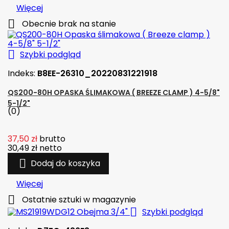
Więcej

Obecnie brak na stanie

Szybki podgląd
Indeks:
B8EE-26310_20220831221918
QS200-80H OPASKA ŚLIMAKOWA ( BREEZE CLAMP ) 4-5/8"
5-1/2"
(0)
37,50 zł
brutto
30,49 zł
netto

Dodaj do koszyka
Więcej

Ostatnie sztuki w magazynie

Szybki podgląd