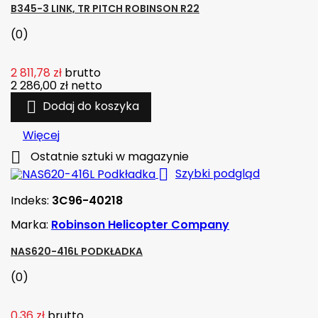
B345-3 LINK, TR PITCH ROBINSON R22
(0)
2 811,78 zł
brutto
2 286,00 zł
netto

Dodaj do koszyka
Więcej

Ostatnie sztuki w magazynie

Szybki podgląd
Indeks:
3C96-40218
Marka:
Robinson Helicopter Company
NAS620-416L PODKŁADKA
(0)
0,36 zł
brutto