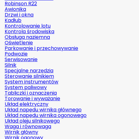
Robinson R22
Awionika
Drzwi i okna
Kadłub
Kontrolowanie lotu
Kontrola środowiska
Obsługa naziemna
Oświetlenie
Parkowanie i przechowywanie
Podwozie
Serwisowanie
Silnik
Specjalne narzędzia
Sterowanie silnikiem
System instrumentów
System paliwowy
Tabliczki i oznaczenia
Torowanie i wyważanie
Układ elektryczny
Układ napędu wirnika głównego
Układ napędu wirnika ogonowego
Układ oleju silnikowego
Waga i równowaga
Wirnik główny
Wirnik ogonowy