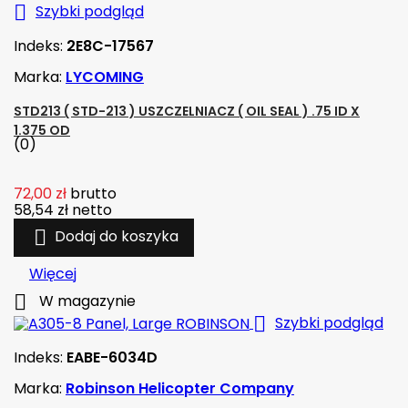

Szybki podgląd
Indeks:
2E8C-17567
Marka:
LYCOMING
STD213 ( STD-213 ) USZCZELNIACZ ( OIL SEAL ) .75 ID X
1.375 OD
(0)
72,00 zł
brutto
58,54 zł
netto

Dodaj do koszyka
Więcej

W magazynie

Szybki podgląd
Indeks:
EABE-6034D
Marka:
Robinson Helicopter Company