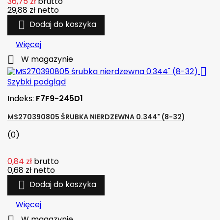
36,75 zł
brutto
29,88 zł
netto

Dodaj do koszyka
Więcej

W magazynie

Szybki podgląd
Indeks:
F7F9-245D1
MS270390805 ŚRUBKA NIERDZEWNA 0.344" (8-32)
(0)
0,84 zł
brutto
0,68 zł
netto

Dodaj do koszyka
Więcej
W magazynie