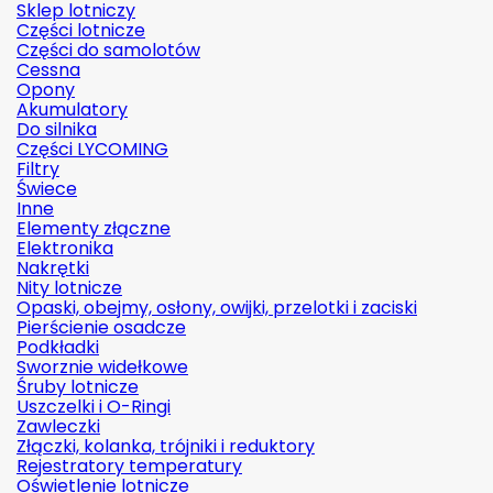
Sklep lotniczy
Części lotnicze
Części do samolotów
Cessna
Opony
Akumulatory
Do silnika
Części LYCOMING
Filtry
Świece
Inne
Elementy złączne
Elektronika
Nakrętki
Nity lotnicze
Opaski, obejmy, osłony, owijki, przelotki i zaciski
Pierścienie osadcze
Podkładki
Sworznie widełkowe
Śruby lotnicze
Uszczelki i O-Ringi
Zawleczki
Złączki, kolanka, trójniki i reduktory
Rejestratory temperatury
Oświetlenie lotnicze