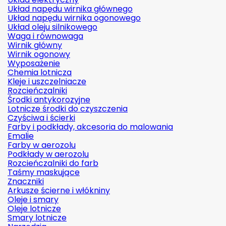
Układ napędu wirnika głównego
Układ napędu wirnika ogonowego
Układ oleju silnikowego
Waga i równowaga
Wirnik główny
Wirnik ogonowy
Wyposażenie
Chemia lotnicza
Kleje i uszczelniacze
Rozcieńczalniki
Środki antykorozyjne
Lotnicze środki do czyszczenia
Czyściwa i ścierki
Farby i podkłady, akcesoria do malowania
Emalie
Farby w aerozolu
Podkłady w aerozolu
Rozcieńczalniki do farb
Taśmy maskujące
Znaczniki
Arkusze ścierne i włókniny
Oleje i smary
Oleje lotnicze
Smary lotnicze