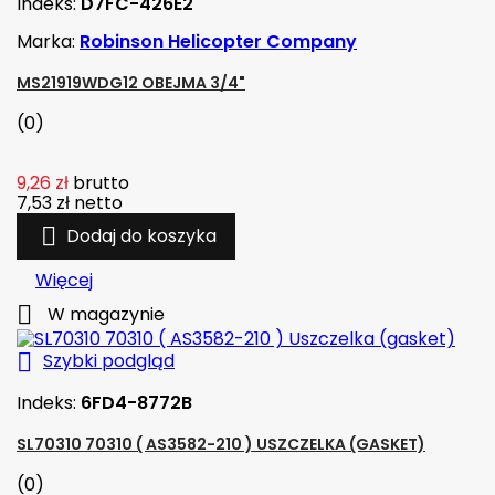
Indeks:
D7FC-426E2
Marka:
Robinson Helicopter Company
MS21919WDG12 OBEJMA 3/4"
(0)
9,26 zł
brutto
7,53 zł
netto

Dodaj do koszyka
Więcej

W magazynie

Szybki podgląd
Indeks:
6FD4-8772B
SL70310 70310 ( AS3582-210 ) USZCZELKA (GASKET)
(0)