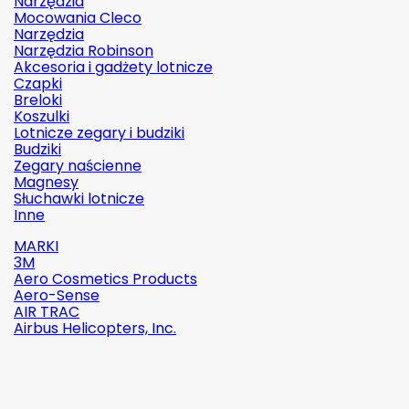
Narzędzia
Mocowania Cleco
Narzędzia
Narzędzia Robinson
Akcesoria i gadżety lotnicze
Czapki
Breloki
Koszulki
Lotnicze zegary i budziki
Budziki
Zegary naścienne
Magnesy
Słuchawki lotnicze
Inne
MARKI
3M
Aero Cosmetics Products
Aero-Sense
AIR TRAC
Airbus Helicopters, Inc.

Szybki
podgląd