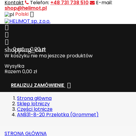
Kontakt
Telefon:
+48 731 738 510
E-mail:
shop@helimot.pl

Polski



shopping_cart
0
szt. - 0,00 zł
W koszyku nie ma jeszcze produktów
Wysyłka
Razem
0,00 zł

REALIZUJ ZAMÓWIENIE
Strona główna
Sklep lotniczy
Części lotnicze
AN931-8-20 Przelotka (Grommet)
STRONA GŁÓWNA