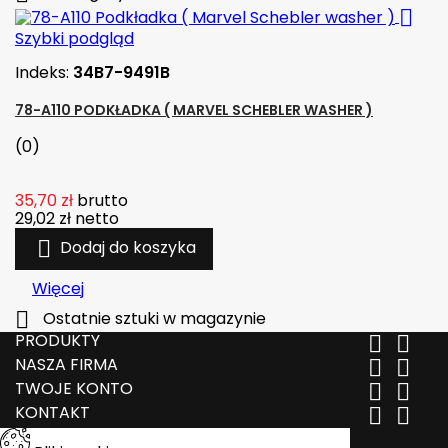

Szybki podgląd
Indeks:
34B7-9491B
78-A110 PODKŁADKA ( MARVEL SCHEBLER WASHER )
(0)
35,70 zł
brutto
29,02 zł
netto

Dodaj do koszyka
Więcej

Ostatnie sztuki w magazynie
PRODUKTY


NASZA FIRMA


TWOJE KONTO


KONTAKT

