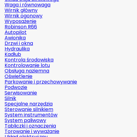
Waga i równowaga
Wirnik główny
Wirnik ogonowy
Wyposażenie
Robinson R66
Autopilot
Awionika
Drzwi i okna
Hydraulika
Kadłub
Kontrola środowiska
Kontrolowanie lotu
Obsługa naziemna
Oświetlenie
Parkowanie i przechowywanie
Podwozie
Serwisowanie
Silnik
Specjalne narzędzia
Sterowanie silnikiem
System instrumentów
System paliwowy
Tabliczki i oznaczenia
Torowanie i wyważanie
Układ elektryczny