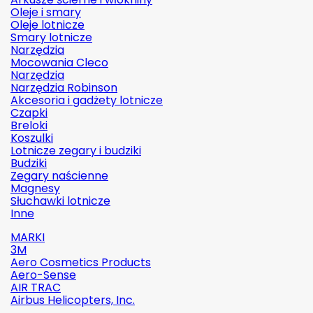
Oleje i smary
Oleje lotnicze
Smary lotnicze
Narzędzia
Mocowania Cleco
Narzędzia
Narzędzia Robinson
Akcesoria i gadżety lotnicze
Czapki
Breloki
Koszulki
Lotnicze zegary i budziki
Budziki
Zegary naścienne
Magnesy
Słuchawki lotnicze
Inne
MARKI
3M
Aero Cosmetics Products
Aero-Sense
AIR TRAC
Airbus Helicopters, Inc.