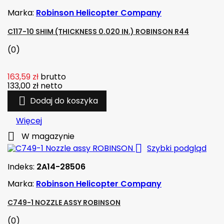
Marka:
Robinson Helicopter Company
C117-10 SHIM (THICKNESS 0.020 IN.) ROBINSON R44
(0)
163,59 zł
brutto
133,00 zł
netto

Dodaj do koszyka
Więcej

W magazynie

Szybki podgląd
Indeks:
2A14-28506
Marka:
Robinson Helicopter Company
C749-1 NOZZLE ASSY ROBINSON
(0)