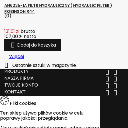
AN6235-1A FILTR HYDRAULICZNY ( HYDRAULIC FILTER )
ROBINSON R44
(0)
131,61 zł
brutto
107,00 zł
netto

Dodaj do koszyka
Więcej

Ostatnie sztuki w magazynie
PRODUKTY


NASZA FIRMA


TWOJE KONTO


KONTAKT


Pliki cookies
Ten sklep używa plików cookie w celu
poprawy jakości przeglądania.
Aby uzyskać więcej informacji, zobacz naszą