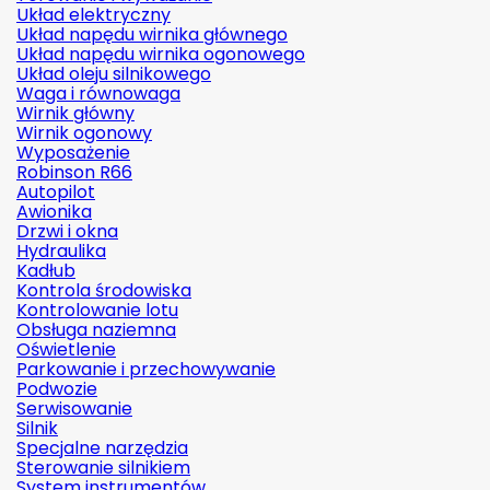
Układ elektryczny
Układ napędu wirnika głównego
Układ napędu wirnika ogonowego
Układ oleju silnikowego
Waga i równowaga
Wirnik główny
Wirnik ogonowy
Wyposażenie
Robinson R66
Autopilot
Awionika
Drzwi i okna
Hydraulika
Kadłub
Kontrola środowiska
Kontrolowanie lotu
Obsługa naziemna
Oświetlenie
Parkowanie i przechowywanie
Podwozie
Serwisowanie
Silnik
Specjalne narzędzia
Sterowanie silnikiem
System instrumentów