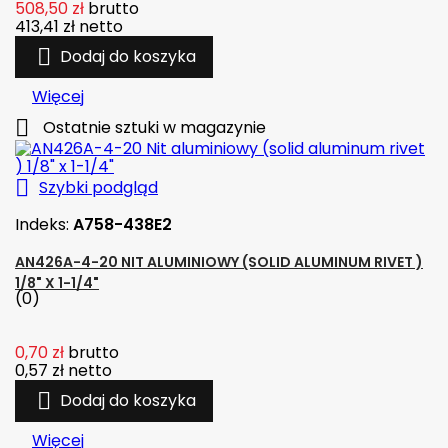
508,50 zł
brutto
413,41 zł
netto

Dodaj do koszyka
Więcej

Ostatnie sztuki w magazynie

Szybki podgląd
Indeks:
A758-438E2
AN426A-4-20 NIT ALUMINIOWY (SOLID ALUMINUM RIVET )
1/8" X 1-1/4"
(0)
0,70 zł
brutto
0,57 zł
netto

Dodaj do koszyka
Więcej