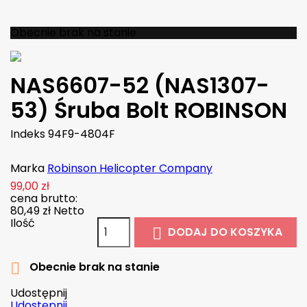

W magazynie
Obecnie brak na stanie
NAS6607-52 (NAS1307-
53) Śruba Bolt ROBINSON
Indeks
94F9-4804F
Marka
Robinson Helicopter Company
99,00 zł
cena brutto:
80,49 zł
Netto
Ilość
DODAJ DO KOSZYKA

Obecnie brak na stanie

Udostępnij
Udostępnij