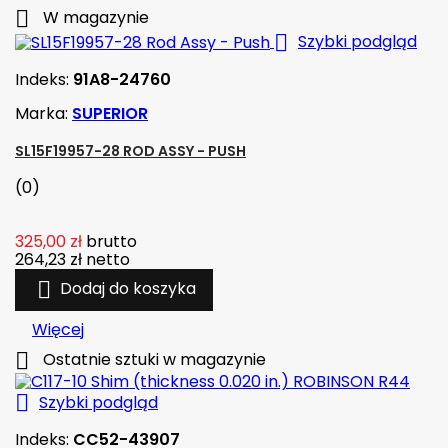

W magazynie

Szybki podgląd
Indeks:
91A8-24760
Marka:
SUPERIOR
SL15F19957-28 ROD ASSY - PUSH
(0)
325,00 zł
brutto
264,23 zł
netto

Dodaj do koszyka
Więcej

Ostatnie sztuki w magazynie

Szybki podgląd
Indeks:
CC52-43907