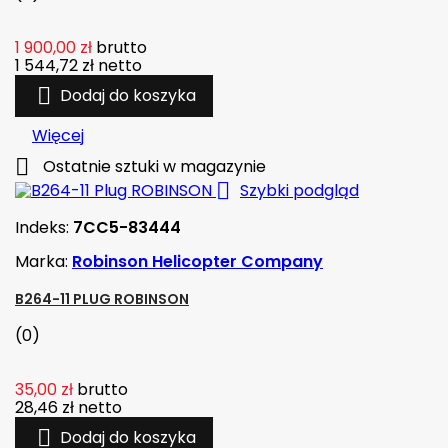
1 900,00 zł
brutto
1 544,72 zł
netto

Dodaj do koszyka
Więcej

Ostatnie sztuki w magazynie

Szybki podgląd
Indeks:
7CC5-83444
Marka:
Robinson Helicopter Company
B264-11 PLUG ROBINSON
(0)
35,00 zł
brutto
28,46 zł
netto

Dodaj do koszyka