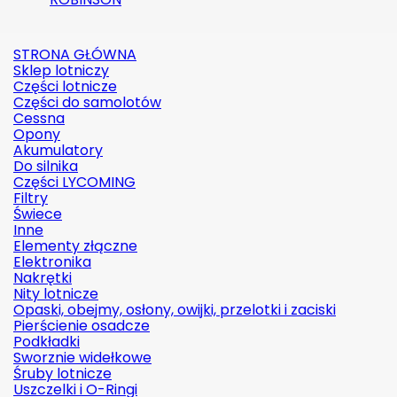
STRONA GŁÓWNA
Sklep lotniczy
Części lotnicze
Części do samolotów
Cessna
Opony
Akumulatory
Do silnika
Części LYCOMING
Filtry
Świece
Inne
Elementy złączne
Elektronika
Nakrętki
Nity lotnicze
Opaski, obejmy, osłony, owijki, przelotki i zaciski
Pierścienie osadcze
Podkładki
Sworznie widełkowe
Śruby lotnicze
Uszczelki i O-Ringi