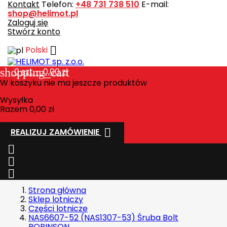
Kontakt
Telefon:
+48 731 738 510
E-mail:
shop@helimot.pl
Zaloguj się
Stwórz konto

Polski
shopping_cart
0
szt. - 0,00 zł
W koszyku nie ma jeszcze produktów
Wysyłka
Razem
0,00 zł

REALIZUJ ZAMÓWIENIE



Strona główna
Sklep lotniczy
Części lotnicze
NAS6607-52 (NAS1307-53) Śruba Bolt
ROBINSON