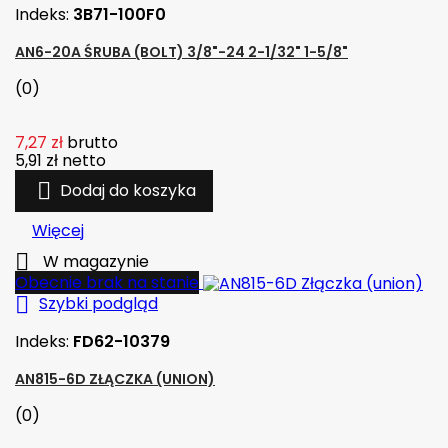
Indeks:
3B71-100F0
AN6-20A ŚRUBA (BOLT) 3/8"-24 2-1/32" 1-5/8"
(0)
7,27 zł
brutto
5,91 zł
netto

Dodaj do koszyka
Więcej

W magazynie
Obecnie brak na stanie

Szybki podgląd
Indeks:
FD62-10379
AN815-6D ZŁĄCZKA (UNION)
(0)