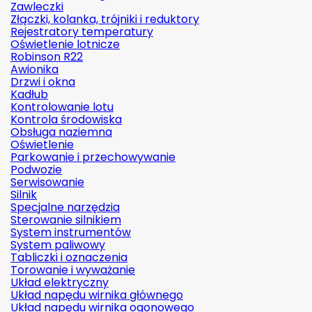
Zawleczki
Złączki, kolanka, trójniki i reduktory
Rejestratory temperatury
Oświetlenie lotnicze
Robinson R22
Awionika
Drzwi i okna
Kadłub
Kontrolowanie lotu
Kontrola środowiska
Obsługa naziemna
Oświetlenie
Parkowanie i przechowywanie
Podwozie
Serwisowanie
Silnik
Specjalne narzędzia
Sterowanie silnikiem
System instrumentów
System paliwowy
Tabliczki i oznaczenia
Torowanie i wyważanie
Układ elektryczny
Układ napędu wirnika głównego
Układ napędu wirnika ogonowego