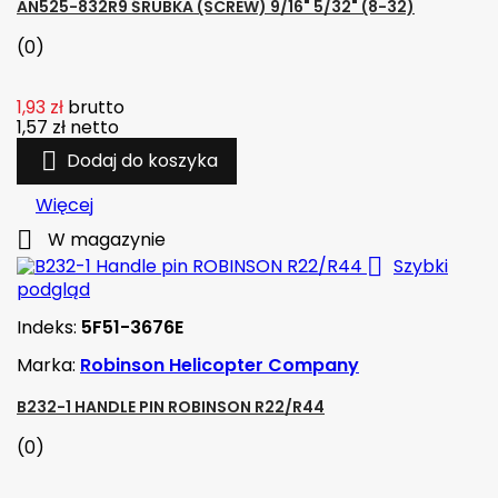
AN525-832R9 ŚRUBKA (SCREW) 9/16" 5/32" (8-32)
(0)
1,93 zł
brutto
1,57 zł
netto

Dodaj do koszyka
Więcej

W magazynie

Szybki
podgląd
Indeks:
5F51-3676E
Marka:
Robinson Helicopter Company
B232-1 HANDLE PIN ROBINSON R22/R44
(0)