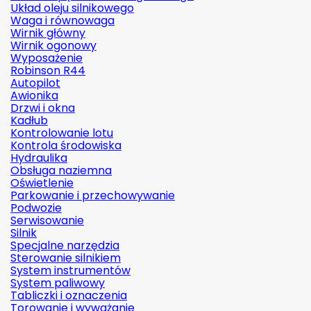
Układ oleju silnikowego
Waga i równowaga
Wirnik główny
Wirnik ogonowy
Wyposażenie
Robinson R44
Autopilot
Awionika
Drzwi i okna
Kadłub
Kontrolowanie lotu
Kontrola środowiska
Hydraulika
Obsługa naziemna
Oświetlenie
Parkowanie i przechowywanie
Podwozie
Serwisowanie
Silnik
Specjalne narzędzia
Sterowanie silnikiem
System instrumentów
System paliwowy
Tabliczki i oznaczenia
Torowanie i wyważanie