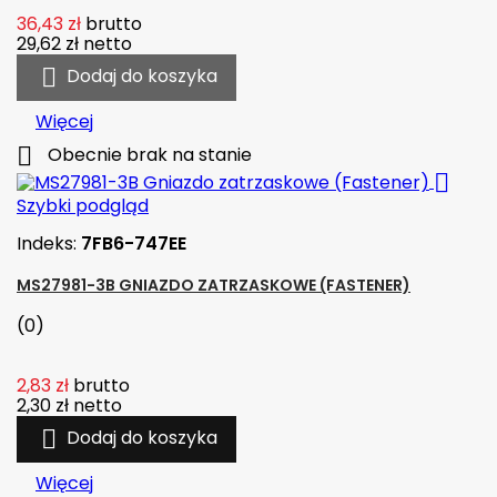
36,43 zł
brutto
29,62 zł
netto

Dodaj do koszyka
Więcej

Obecnie brak na stanie

Szybki podgląd
Indeks:
7FB6-747EE
MS27981-3B GNIAZDO ZATRZASKOWE (FASTENER)
(0)
2,83 zł
brutto
2,30 zł
netto

Dodaj do koszyka
Więcej