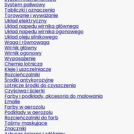
System paliwowy
Tabliczki i oznaczenia
Torowanie i wyważanie
Układ elektryczny
Układ napędu wirnika głównego
Układ napędu wirnika ogonowego
Układ oleju silnikowego
Waga i równowaga
Wirnik główny
Wirnik ogonowy
Wyposażenie
Chemia lotnicza
Kleje i uszczelniacze
Rozcieńczalniki
Środki antykorozyjne
Lotnicze środki do czyszczenia
Czyściwa i ścierki
Farby i podkłady, akcesoria do malowania
Emalie
Farby w aerozolu
Podkłady w aerozolu
Rozcieńczalniki do farb
Taśmy maskujące
Znaczniki
Arkusze ścierne i włókniny