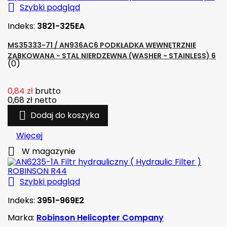

Szybki podgląd
Indeks:
3821-325EA
MS35333-71 / AN936AC6 PODKŁADKA WEWNĘTRZNIE
ZĄBKOWANA - STAL NIERDZEWNA (WASHER - STAINLESS) 6
(0)
0,84 zł
brutto
0,68 zł
netto

Dodaj do koszyka
Więcej

W magazynie

Szybki podgląd
Indeks:
3951-969E2
Marka:
Robinson Helicopter Company