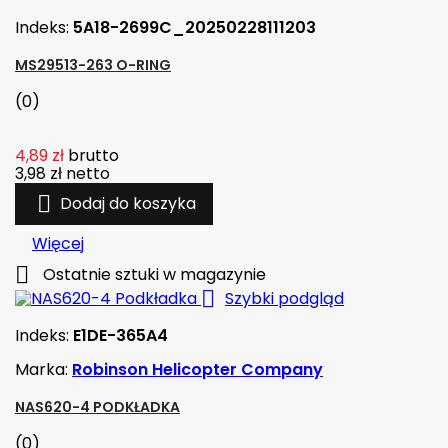
Indeks:
5A18-2699C_20250228111203
MS29513-263 O-RING
(0)
4,89 zł
brutto
3,98 zł
netto

Dodaj do koszyka
Więcej

Ostatnie sztuki w magazynie

Szybki podgląd
Indeks:
E1DE-365A4
Marka:
Robinson Helicopter Company
NAS620-4 PODKŁADKA
(0)