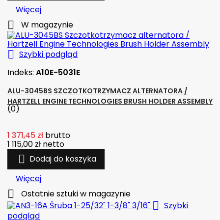
Więcej

W magazynie

Szybki podgląd
Indeks:
A10E-5031E
ALU-3045BS SZCZOTKOTRZYMACZ ALTERNATORA /
HARTZELL ENGINE TECHNOLOGIES BRUSH HOLDER ASSEMBLY
(0)
1 371,45 zł
brutto
1 115,00 zł
netto

Dodaj do koszyka
Więcej

Ostatnie sztuki w magazynie

Szybki
podgląd