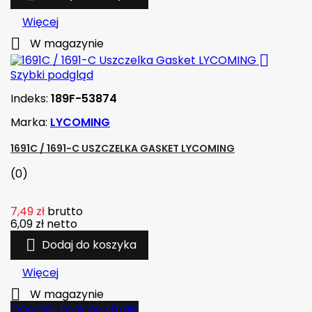
Więcej

W magazynie

Szybki podgląd
Indeks:
189F-53874
Marka:
LYCOMING
1691C / 1691-C USZCZELKA GASKET LYCOMING
(0)
7,49 zł
brutto
6,09 zł
netto

Dodaj do koszyka
Więcej

W magazynie
Obecnie brak na stanie