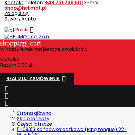
Kontakt
Telefon:
+48 731 738 510
E-mail:
shop@helimot.pl
Zaloguj się
Stwórz konto

Polski
shopping_cart
0
szt. - 0,00 zł
W koszyku nie ma jeszcze produktów
Wysyłka
Razem
0,00 zł

REALIZUJ ZAMÓWIENIE



Strona główna
Sklep lotniczy
Części lotnicze
11-09313 Końcówka oczkowa (Ring tongue) 22-
16, ⌀ 5/16"