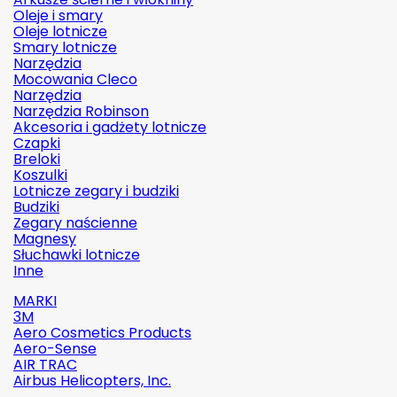
Oleje i smary
Oleje lotnicze
Smary lotnicze
Narzędzia
Mocowania Cleco
Narzędzia
Narzędzia Robinson
Akcesoria i gadżety lotnicze
Czapki
Breloki
Koszulki
Lotnicze zegary i budziki
Budziki
Zegary naścienne
Magnesy
Słuchawki lotnicze
Inne
MARKI
3M
Aero Cosmetics Products
Aero-Sense
AIR TRAC
Airbus Helicopters, Inc.