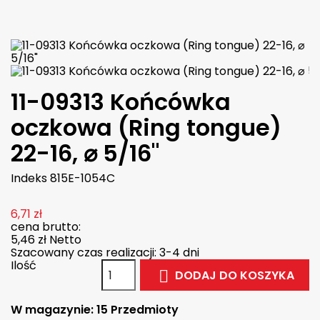

W magazynie
11-09313 Końcówka
oczkowa (Ring tongue)
22-16, ⌀ 5/16"
Indeks
815E-1054C
6,71 zł
cena brutto:
5,46 zł
Netto
Szacowany czas realizacji: 3-4 dni
Ilość
DODAJ DO KOSZYKA

W magazynie:
15 Przedmioty