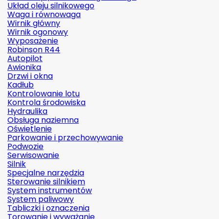
Układ oleju silnikowego
Waga i równowaga
Wirnik główny
Wirnik ogonowy
Wyposażenie
Robinson R44
Autopilot
Awionika
Drzwi i okna
Kadłub
Kontrolowanie lotu
Kontrola środowiska
Hydraulika
Obsługa naziemna
Oświetlenie
Parkowanie i przechowywanie
Podwozie
Serwisowanie
Silnik
Specjalne narzędzia
Sterowanie silnikiem
System instrumentów
System paliwowy
Tabliczki i oznaczenia
Torowanie i wyważanie