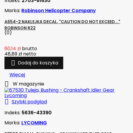
Indeks:
2703-61630
Marka:
Robinson Helicopter Company
A654-2 NAKLEJKA DECAL, "CAUTION DO NOT EXCEED..."
ROBINSON R22
(0)
60,14 zł
brutto
48,89 zł
netto

Dodaj do koszyka
Więcej

W magazynie

Szybki podgląd
Indeks:
5636-43390
Marka:
LYCOMING