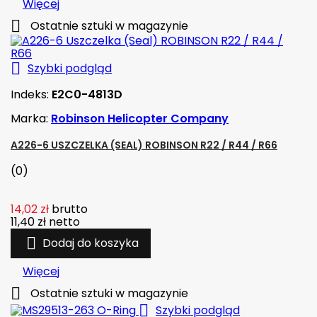
Więcej

Ostatnie sztuki w magazynie

Szybki podgląd
Indeks:
E2C0-4813D
Marka:
Robinson Helicopter Company
A226-6 USZCZELKA (SEAL) ROBINSON R22 / R44 / R66
(0)
14,02 zł
brutto
11,40 zł
netto

Dodaj do koszyka
Więcej

Ostatnie sztuki w magazynie

Szybki podgląd