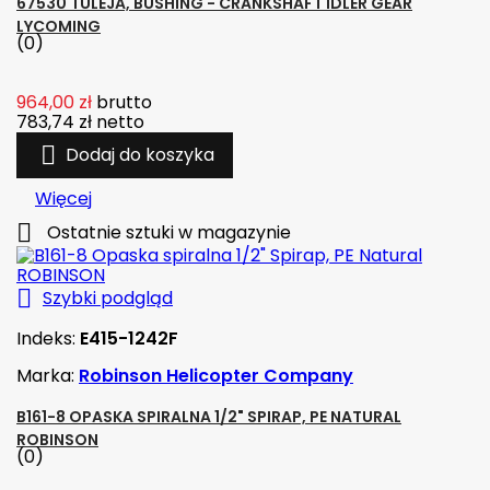
67530 TULEJA, BUSHING - CRANKSHAFT IDLER GEAR
LYCOMING
(0)
964,00 zł
brutto
783,74 zł
netto

Dodaj do koszyka
Więcej

Ostatnie sztuki w magazynie

Szybki podgląd
Indeks:
E415-1242F
Marka:
Robinson Helicopter Company
B161-8 OPASKA SPIRALNA 1/2" SPIRAP, PE NATURAL
ROBINSON
(0)