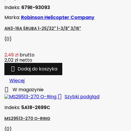
Indeks:
679E-93093
Marka:
Robinson Helicopter Company
AN3-16A ŚRUBA 1-25/32" 1-3/8" 3/16"
(0)
2,49 zł
brutto
2,02 zł
netto

Dodaj do koszyka
Więcej

W magazynie

Szybki podgląd
Indeks:
5A18-2699C
MS29513-270 O-RING
(0)