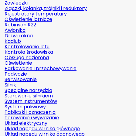
Zawleczki
Złączki, kolanka, trójniki i reduktory
Rejestratory temperatury
Oświetlenie lotnicze
Robinson R22
Awionika
Drzwi i okna
Kadłub
Kontrolowanie lotu
Kontrola środowiska
Obsługa naziemna
Oświetlenie
Parkowanie i przechowywanie
Podwozie
Serwisowanie
Silnik
Specjalne narzędzia
Sterowanie silnikiem
System instrumentów
System paliwowy
Tabliczki i oznaczenia
Torowanie i wyważanie
Układ elektryczny
Układ napędu wirnika głównego
Układ napędu wirnika ogonowego