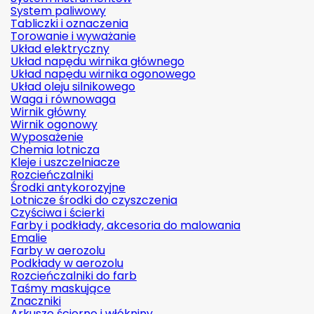
System paliwowy
Tabliczki i oznaczenia
Torowanie i wyważanie
Układ elektryczny
Układ napędu wirnika głównego
Układ napędu wirnika ogonowego
Układ oleju silnikowego
Waga i równowaga
Wirnik główny
Wirnik ogonowy
Wyposażenie
Chemia lotnicza
Kleje i uszczelniacze
Rozcieńczalniki
Środki antykorozyjne
Lotnicze środki do czyszczenia
Czyściwa i ścierki
Farby i podkłady, akcesoria do malowania
Emalie
Farby w aerozolu
Podkłady w aerozolu
Rozcieńczalniki do farb
Taśmy maskujące
Znaczniki
Arkusze ścierne i włókniny