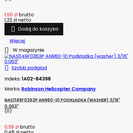
1,50 zł
brutto
1,22 zł
netto

Dodaj do koszyka
Więcej

W magazynie

Szybki podgląd
Indeks:
1A02-84398
Marka:
Robinson Helicopter Company
NAS1149F0363P AN960-10 PODKŁADKA (WASHER) 3/16"
0.063"
(0)
0,59 zł
brutto
0,48 zł
netto