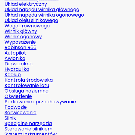
Układ elektryczny
Układ napędu wirnika głównego
Układ napędu wirnika ogonowego
Układ oleju silnikowego
Waga i równowaga
Wirnik główny
Wirnik ogonowy
Wyposażenie
Robinson R66
Autopilot
Awionika
Drzwi i okna
Hydraulika
Kadłub
Kontrola środowiska
Kontrolowanie lotu
Obsługa naziemna
Oświetlenie
Parkowanie i przechowywanie
Podwozie
Serwisowanie
Silnik
Specjalne narzędzia
Sterowanie silnikiem
System instrumentów