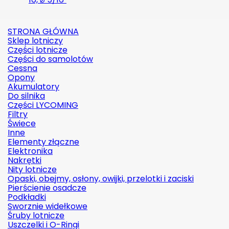
STRONA GŁÓWNA
Sklep lotniczy
Części lotnicze
Części do samolotów
Cessna
Opony
Akumulatory
Do silnika
Części LYCOMING
Filtry
Świece
Inne
Elementy złączne
Elektronika
Nakrętki
Nity lotnicze
Opaski, obejmy, osłony, owijki, przelotki i zaciski
Pierścienie osadcze
Podkładki
Sworznie widełkowe
Śruby lotnicze
Uszczelki i O-Ringi