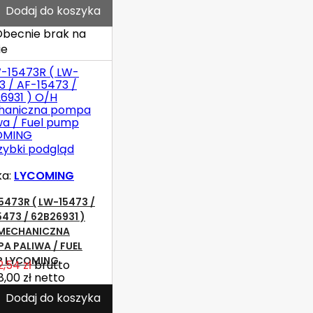
Dodaj do koszyka
becnie brak na
ie
zybki podgląd
ka:
LYCOMING
5473R ( LW-15473 /
5473 / 62B26931 )
MECHANICZNA
A PALIWA / FUEL
P LYCOMING
2,54 zł
brutto
8,00 zł
netto
Dodaj do koszyka