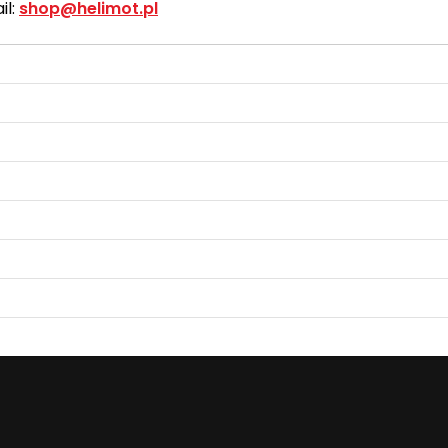
l:
shop@helimot.pl
shopping_cart
Koszyk:
0
szt. - 0,00 zł
W koszyku nie ma jeszcze produktów