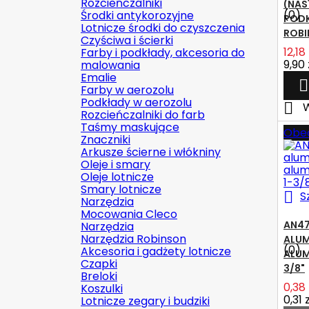
Rozcieńczalniki
(NAS
(0)
Środki antykorozyjne
POD
Lotnicze środki do czyszczenia
ROBI
Czyściwa i ścierki
12,18 
Farby i podkłady, akcesoria do
9,90 
malowania
Emalie

Farby w aerozolu
Podkłady w aerozolu

W
Rozcieńczalniki do farb
Taśmy maskujące
Obec
Znaczniki
Arkusze ścierne i włókniny
Oleje i smary
Oleje lotnicze
Smary lotnicze

S
Narzędzia
Mocowania Cleco
AN47
Narzędzia
Narzędzia Robinson
ALUM
(0)
Akcesoria i gadżety lotnicze
ALUMI
Czapki
3/8"
Breloki
0,38 
Koszulki
0,31 z
Lotnicze zegary i budziki