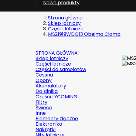
Nowe produkty
Strona główna
Sklep lotniczy
Części lotnicze
MS21919WDG13 Obejma Clamp
STRONA GŁÓWNA
Sklep lotniczy
Części lotnicze
Części do samolotów
Cessna
Opony
Akumulatory
Do silnika
Części LYCOMING
Filtry
Świece
Inne
Elementy złączne
Elektronika
Nakrętki
Nity lotnicze