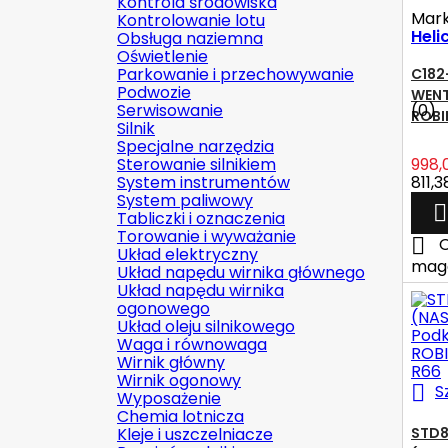
Kontrola środowiska
Mar
Kontrolowanie lotu
Hel
Obsługa naziemna
Oświetlenie
Parkowanie i przechowywanie
C182
Podwozie
WENT
Serwisowanie
(0)
ROB
Silnik
Specjalne narzędzia
Sterowanie silnikiem
998,
System instrumentów
811,3
System paliwowy

Tabliczki i oznaczenia
Torowanie i wyważanie

O
Układ elektryczny
mag
Układ napędu wirnika głównego
Układ napędu wirnika
ogonowego
Układ oleju silnikowego
Waga i równowaga
Wirnik główny
Wirnik ogonowy

S
Wyposażenie
Chemia lotnicza
Kleje i uszczelniacze
STD8