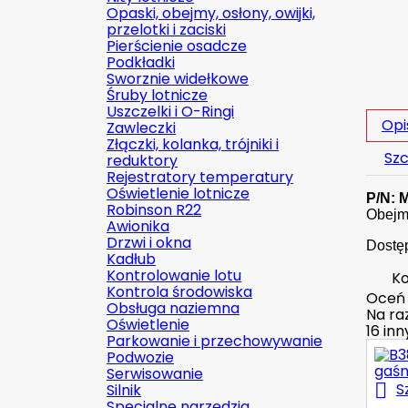
Opaski, obejmy, osłony, owijki,
przelotki i zaciski
Pierścienie osadcze
Podkładki
Sworznie widełkowe
Śruby lotnicze
Uszczelki i O-Ringi
Opi
Zawleczki
Złączki, kolanka, trójniki i
Szc
reduktory
Rejestratory temperatury
Oświetlenie lotnicze
P/N:
Robinson R22
Obejm
Awionika
Drzwi i okna
Dostę
Kadłub
Kontrolowanie lotu
Ko
Kontrola środowiska
Oceń
Obsługa naziemna
Na raz
Oświetlenie
16 in
Parkowanie i przechowywanie
Podwozie
Serwisowanie

S
Silnik
Specjalne narzędzia