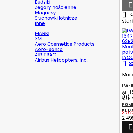
Budziki

Zegary naścienne
Magnesy

O
Słuchawki lotnicze
stan
Inne
MARKI
3M
Aero Cosmetics Products
Aero-Sense
AIR TRAC
Airbus Helicopters, Inc.

S
Mar
LW-1

Szybki podgląd
AF-1
(0)
Marka:
Robinson Helicopter
O/H 
Company
POMP
PUM
3 07
AN526C-832-R8 ŚRUBKA 1/2" (8-
2 49
32)
(0)

1,87 zł
brutto