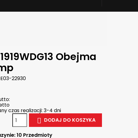
1919WDG13 Obejma
mp
E03-22930
tto:
etto
y czas realizacji: 3-4 dni
DODAJ DO KOSZYKA

zynie:
10 Przedmioty