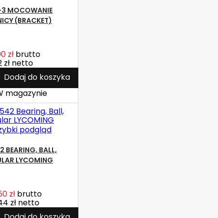
-3 MOCOWANIE
ICY (BRACKET)
0 zł
brutto
2 zł
netto
Dodaj do koszyka
 magazynie
zybki podgląd
2 BEARING, BALL,
LAR LYCOMING
50 zł
brutto
44 zł
netto
Dodaj do koszyka