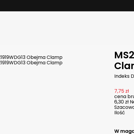
MS2
Cla
Indeks
D
7,75 zł
cena bru
6,30 zł
N
Szacowan
Ilość
W maga