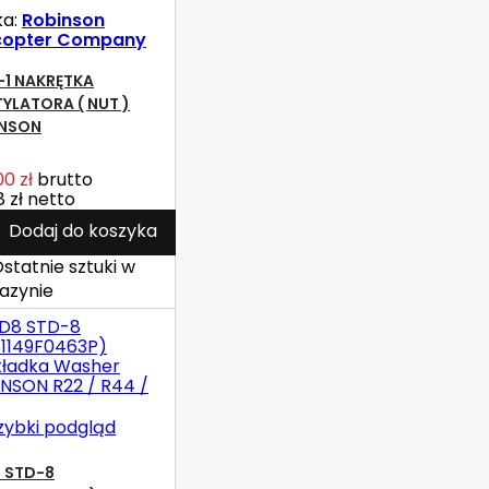
ka:
Robinson
icopter Company
-1 NAKRĘTKA
YLATORA ( NUT )
INSON
00 zł
brutto
8 zł
netto
Dodaj do koszyka
statnie sztuki w
azynie
zybki podgląd
 STD-8