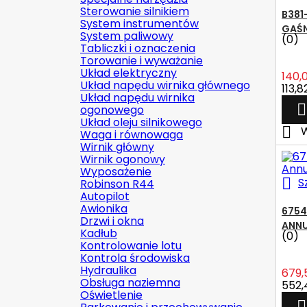
Sterowanie silnikiem
B381
System instrumentów
GAŚN
System paliwowy
(0)
Tabliczki i oznaczenia
Torowanie i wyważanie
Układ elektryczny
140,0
Układ napędu wirnika głównego
113,8
Układ napędu wirnika

ogonowego
Układ oleju silnikowego

W
Waga i równowaga
Wirnik główny
Wirnik ogonowy
Wyposażenie

S
Robinson R44
Autopilot
Awionika
6754
Drzwi i okna
ANNU
Kadłub
(0)
Kontrolowanie lotu
Kontrola środowiska
Hydraulika
679,
Obsługa naziemna
552,
Oświetlenie
