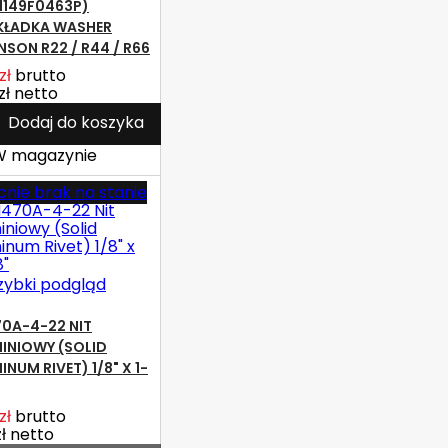
1149F0463P)
KŁADKA WASHER
NSON R22 / R44 / R66
zł
brutto
zł
netto
Dodaj do koszyka
 magazynie
nie brak na stanie
zybki podgląd
0A-4-22 NIT
INIOWY (SOLID
NUM RIVET) 1/8" X 1-
zł
brutto
ł
netto