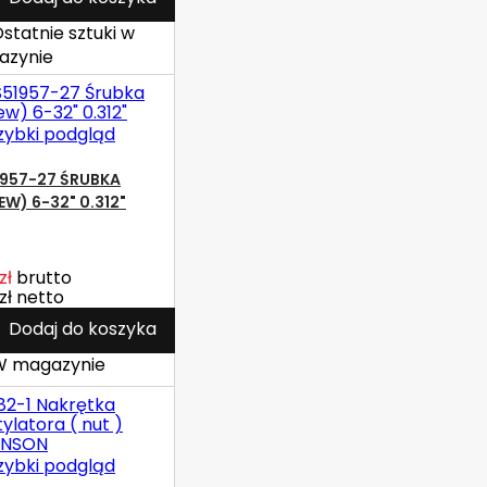
statnie sztuki w
azynie
zybki podgląd
957-27 ŚRUBKA
EW) 6-32" 0.312"
zł
brutto
zł
netto
Dodaj do koszyka
 magazynie
zybki podgląd