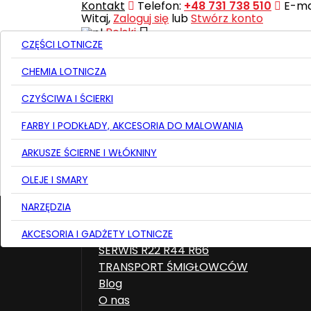
Kontakt
Telefon:
+48 731 738 510
E-mai
Witaj,
Zaloguj się
lub
Stwórz konto

Polski
CZĘŚCI LOTNICZE
CHEMIA LOTNICZA
Wysyłka
CZYŚCIWA I ŚCIERKI
Razem
0,00 zł
FARBY I PODKŁADY, AKCESORIA DO MALOWANIA

REALIZUJ ZAMÓWIENIE
ARKUSZE ŚCIERNE I WŁÓKNINY
OLEJE I SMARY

Strona główna
NARZĘDZIA
Sklep lotniczy
Silniki Lycoming
AKCESORIA I GADŻETY LOTNICZE
SERWIS R22 R44 R66
TRANSPORT ŚMIGŁOWCÓW
Blog
O nas