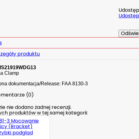
Udostępn
Udostępn
s
zegóły produktu
 MS21919WDG13
a Clamp
pna dokumentacja/Release: FAA 8130-3
mentarze (0)
ie nie dodano żadnej recenzji.
nych produktów w tej samej kategorii:
zybki podgląd