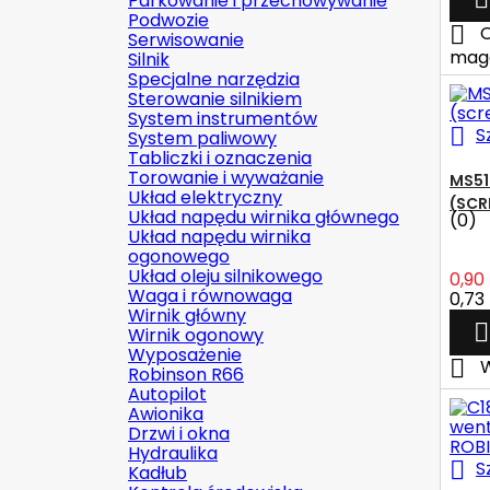
Parkowanie i przechowywanie
Podwozie

O
Serwisowanie
mag
Silnik
Specjalne narzędzia
Sterowanie silnikiem
System instrumentów

S
System paliwowy
Tabliczki i oznaczenia
Torowanie i wyważanie
MS51
Układ elektryczny
(SCR
Układ napędu wirnika głównego
(0)
Układ napędu wirnika
ogonowego
Układ oleju silnikowego
0,90 
Waga i równowaga
0,73 
Wirnik główny

Wirnik ogonowy
Wyposażenie

W
Robinson R66
Autopilot
Awionika
Drzwi i okna
Hydraulika

S
Kadłub