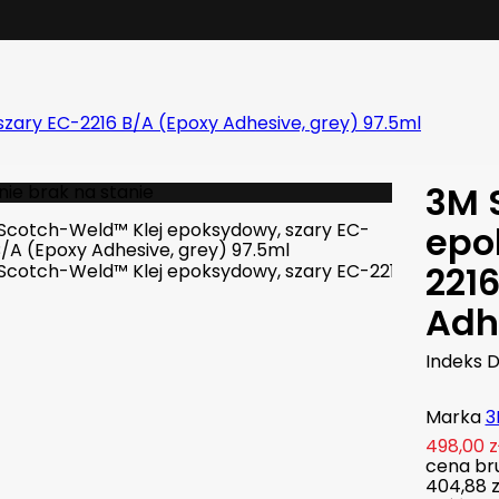
zary EC-2216 B/A (Epoxy Adhesive, grey) 97.5ml
3M 
ie brak na stanie
epo
221
Adh
Indeks
D
Marka
3
498,00 z
cena bru
404,88 z