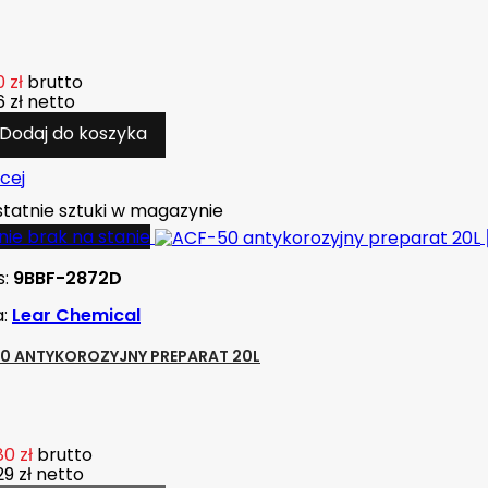
 zł
brutto
 zł
netto
Dodaj do koszyka
cej
tatnie sztuki w magazynie
ie brak na stanie
s:
9BBF-2872D
a:
Lear Chemical
0 ANTYKOROZYJNY PREPARAT 20L
80 zł
brutto
29 zł
netto