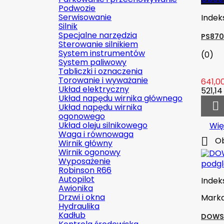
Podwozie
Serwisowanie
Indek
Silnik
Specjalne narzędzia
PS870
Sterowanie silnikiem
System instrumentów
(0)
System paliwowy
Tabliczki i oznaczenia
Torowanie i wyważanie
641,00
Układ elektryczny
521,14 
Układ napędu wirnika głównego

Układ napędu wirnika
ogonowego
Układ oleju silnikowego
Wię
Waga i równowaga

Ob
Wirnik główny
Wirnik ogonowy
Wyposażenie
podg
Robinson R66
Autopilot
Indek
Awionika
Drzwi i okna
Mark
Hydraulika
Kadłub
DOWSI