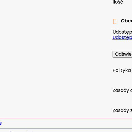
Ilość
Obec

Udostępn
Udostępn
Polityk
Zasady 
Zasady 
s