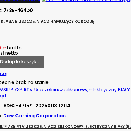
s:
7F3E-464D0
 KLASA B USZCZELNIACZ HAMUJĄCY KOROZJĘ
 zł
brutto
zł
netto
Dodaj do koszyka
cej
ecnie brak na stanie
ląd
s:
8D62-4715E_20250113112114
a:
Dow Corning Corporation
L™ 738 RTV USZCZELNIACZ SILIKONOWY, ELEKTRYCZNY BIAŁY (E