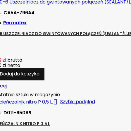
s:
CA5A-796A4
a:
Permatex
6 USZCZELNIACZ DO GWINTOWANYCH POŁĄCZEŃ (SEALANT/LU
 zł
brutto
 zł
netto
Dodaj do koszyka
cej
tatnie sztuki w magazynie

Szybki podgląd
s:
D011-6508B
EŃCZALNIK NITRO P 0,5 L