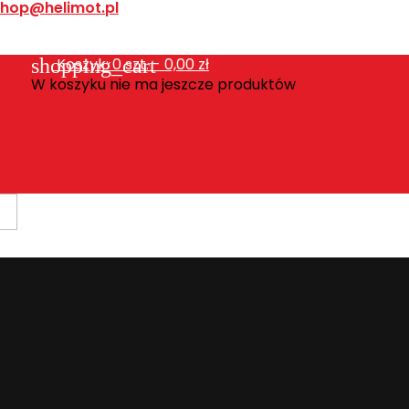
shop@helimot.pl
shopping_cart
Koszyk:
0
szt. - 0,00 zł
W koszyku nie ma jeszcze produktów