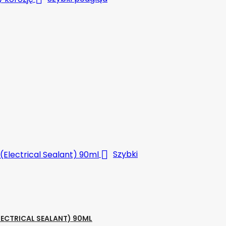

Szybki
LECTRICAL SEALANT) 90ML