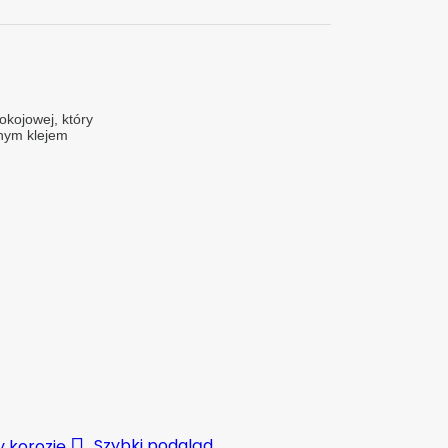
okojowej, 
który
lnym klejem

Szybki podgląd