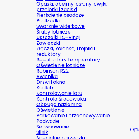
Opaski, obejmy, osłony, owijki,
przelotki i zaciski
Pierścienie osadcze
Podkładki
Sworznie widełkowe
Śruby lotnicze
Uszczelki i O-Ringi
Zawleczki
Złączki, kolanka, trójniki i
reduktory
Rejestratory temperatury
Oświetlenie lotnicze
Robinson R22
Awionika
Drzwi i okna
Kadłub
Kontrolowanie lotu
Kontrola środowiska
Obsługa naziemna
Oświetlenie
Parkowanie i przechowywanie
Podwozie
Serwisowanie
Opi
Silnik
Specjalne narzędzia