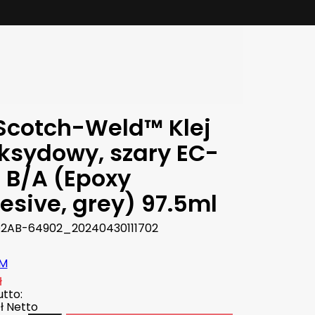
Scotch-Weld™ Klej
ksydowy, szary EC-
6 B/A (Epoxy
esive, grey) 97.5ml
2AB-64902_20240430111702
M
ł
tto:
ł
Netto