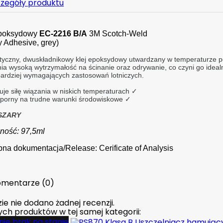
zegóły produktu
epoksydowy
EC-2216 B/A
3M Scotch-Weld
 Adhesive, grey)
styczny, dwuskładnikowy klej epoksydowy utwardzany w temperaturze p
ia wysoką wytrzymałość na ścinanie oraz odrywanie, co czyni go idea
bardziej wymagających zastosowań lotniczych. 
je siłę wiązania w niskich temperaturach ✓
dporny na trudne warunki środowiskowe ✓
SZARY
ność: 97,5ml
na dokumentacja/Release: Cerificate of Analysis
mentarze (0)
ie nie dodano żadnej recenzji.
nych produktów w tej samej kategorii:
ie brak na stanie