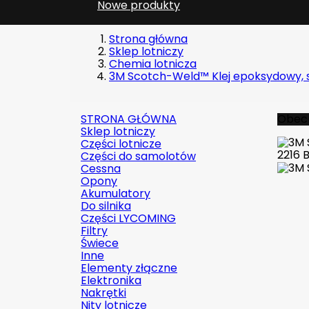
Nowe produkty
Strona główna
Sklep lotniczy
Chemia lotnicza
3M Scotch-Weld™ Klej epoksydowy, s
STRONA GŁÓWNA
Obecn
Sklep lotniczy
Części lotnicze
Części do samolotów
Cessna
Opony
Akumulatory
Do silnika
Części LYCOMING
Filtry
Świece
Inne
Elementy złączne
Elektronika
Nakrętki
Nity lotnicze