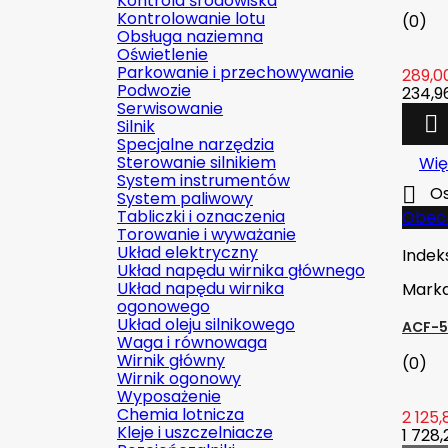
Kontrola środowiska
Kontrolowanie lotu
(0)
Obsługa naziemna
Oświetlenie
Parkowanie i przechowywanie
289,00
Podwozie
234,96
Serwisowanie

Silnik
Specjalne narzędzia
Sterowanie silnikiem
Wię
System instrumentów

Os
System paliwowy
Tabliczki i oznaczenia
Obecn
Torowanie i wyważanie
Układ elektryczny
Indek
Układ napędu wirnika głównego
Układ napędu wirnika
Mark
ogonowego
Układ oleju silnikowego
ACF-5
Waga i równowaga
Wirnik główny
(0)
Wirnik ogonowy
Wyposażenie
Chemia lotnicza
2 125,
Kleje i uszczelniacze
1 728,