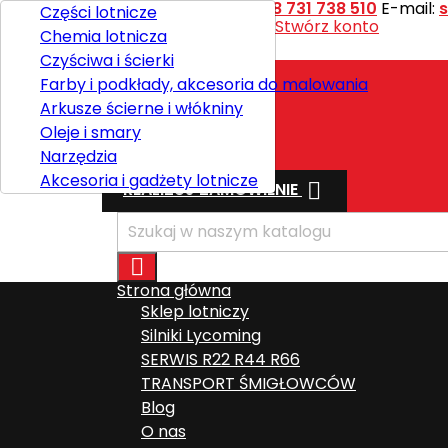
Kontakt
Telefon:
+48 731 738 510
E-mail:
Części lotnicze
Witaj,
Zaloguj się
lub
Stwórz konto
Chemia lotnicza

Polski
Czyściwa i ścierki
Farby i podkłady, akcesoria do malowania
Arkusze ścierne i włókniny
Wysyłka
Oleje i smary
Razem
0,00 zł
Narzędzia
Akcesoria i gadżety lotnicze

REALIZUJ ZAMÓWIENIE

Strona główna
Sklep lotniczy
Silniki Lycoming
SERWIS R22 R44 R66
TRANSPORT ŚMIGŁOWCÓW
Blog
O nas