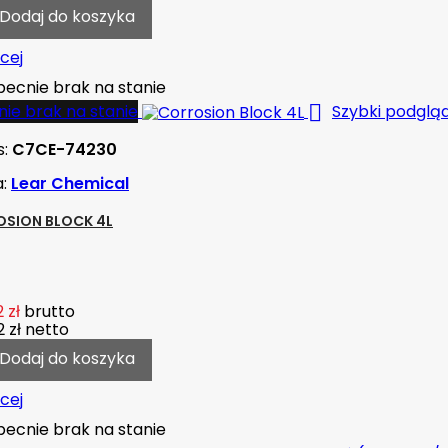
Dodaj do koszyka
cej
ecnie brak na stanie

ie brak na stanie
Szybki podglą
s:
C7CE-74230
a:
Lear Chemical
SION BLOCK 4L
 zł
brutto
 zł
netto
Dodaj do koszyka
cej
ecnie brak na stanie