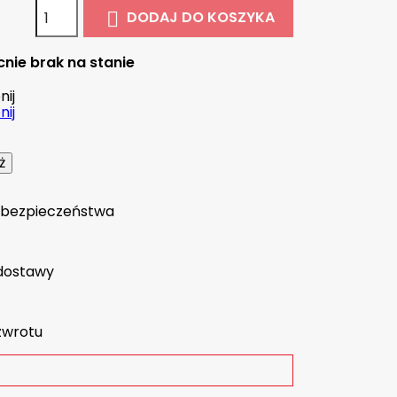
DODAJ DO KOSZYKA

nie brak na stanie
ij
ij
a bezpieczeństwa
dostawy
zwrotu