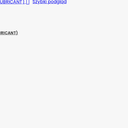

Szybki podgląd
BRICANT)