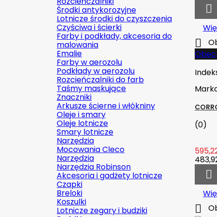
Rozcieńczalniki

Środki antykorozyjne
Lotnicze środki do czyszczenia
Czyściwa i ścierki
Wię
Farby i podkłady, akcesoria do

Ob
malowania
Emalie
Obecn
Farby w aerozolu
Podkłady w aerozolu
Indek
Rozcieńczalniki do farb
Taśmy maskujące
Mark
Znaczniki
Arkusze ścierne i włókniny
CORRO
Oleje i smary
Oleje lotnicze
(0)
Smary lotnicze
Narzędzia
Mocowania Cleco
595,22
Narzędzia
483,92
Narzędzia Robinson

Akcesoria i gadżety lotnicze
Czapki
Breloki
Wię
Koszulki

Ob
Lotnicze zegary i budziki