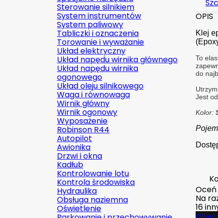
Szc
Sterowanie silnikiem
System instrumentów
OPIS
System paliwowy
Tabliczki i oznaczenia
Klej 
Torowanie i wyważanie
(Epoxy
Układ elektryczny
Układ napędu wirnika głównego
To ela
zapewn
Układ napędu wirnika
do naj
ogonowego
Układ oleju silnikowego
Utrzymu
Waga i równowaga
Jest o
Wirnik główny
Wirnik ogonowy
Kolor:
Wyposażenie
Robinson R44
Pojem
Autopilot
Dostęp
Awionika
Drzwi i okna
Kadłub
Kontrolowanie lotu
Ko
Kontrola środowiska
Oceń
Hydraulika
Na raz
Obsługa naziemna
16 in
Oświetlenie
Obecn
Parkowanie i przechowywanie