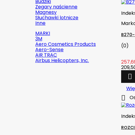
Budziki
Zegary naścienne
Magnesy
Indek
Słuchawki lotnicze
Inne
Mark
MARKI
B270-
3M
Aero Cosmetics Products
(0)
Aero-Sense
AIR TRAC
Airbus Helicopters, Inc.
257,69
209,50


Szybki podgląd
Wię

Os
Indeks:
2142-509C2
Marka:
Robinson Helicopter
Company
Indek
AN526C-832-R8 ŚRUBKA 1/2" (8-
ROZCI
32)