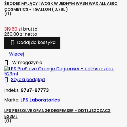
ŚRODEK MYJĄCY I WOSK W JEDNYM WASH WAX ALL AERO
COSMETICS - 1 GALLON ( 3,78L )
(0)
319,80 zł
brutto
260,00 zł
netto

Dodaj do koszyka
Więcej

W magazynie

Szybki podgląd
Indeks:
97B7-97773
Marka:
LPS Laboratories
LPS PRESOLVE ORANGE DEGREASER - ODTŁUSZCZACZ
523ML
(0)