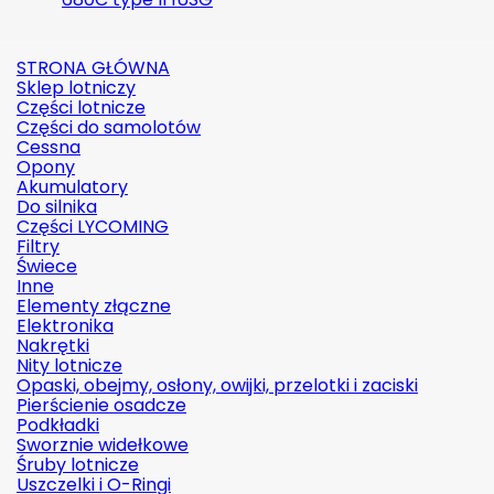
STRONA GŁÓWNA
Sklep lotniczy
Części lotnicze
Części do samolotów
Cessna
Opony
Akumulatory
Do silnika
Części LYCOMING
Filtry
Świece
Inne
Elementy złączne
Elektronika
Nakrętki
Nity lotnicze
Opaski, obejmy, osłony, owijki, przelotki i zaciski
Pierścienie osadcze
Podkładki
Sworznie widełkowe
Śruby lotnicze
Uszczelki i O-Ringi