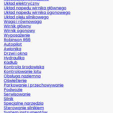
Układ elektryczny
Układ napędu wirnika głównego
Układ napędu wirnika ogonowego
Układ oleju silnikowego
Waga i równowaga
Wirnik główny
Wirnik ogonowy
Wyposażenie
Robinson R66
Autopilot
Awionika
Drzwi i okna
Hydraulika
Kadłub
Kontrola środowiska
Kontrolowanie lotu
Obsługa naziemna
Oświetlenie
Parkowanie i przechowywanie
Podwozie
Serwisowanie
Silnik
Specjalne narzędzia
Sterowanie silnikiem
System instrumentów