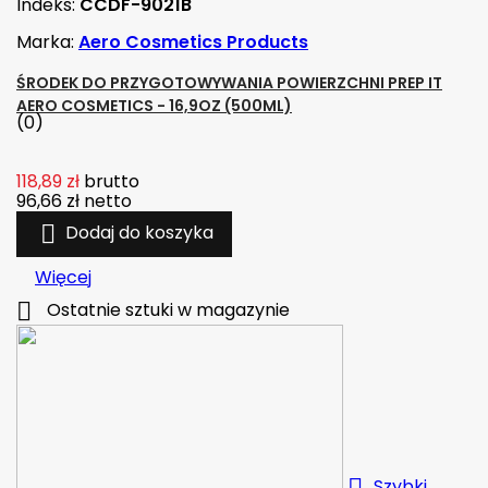
Indeks:
CCDF-9021B
Marka:
Aero Cosmetics Products
ŚRODEK DO PRZYGOTOWYWANIA POWIERZCHNI PREP IT
AERO COSMETICS - 16,9OZ (500ML)
(0)
118,89 zł
brutto
96,66 zł
netto

Dodaj do koszyka
Więcej

Ostatnie sztuki w magazynie

Szybki