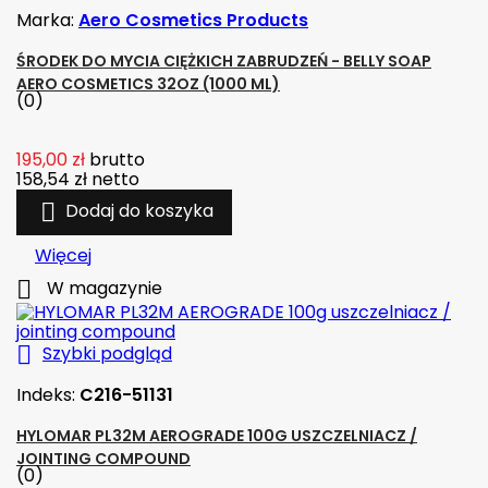
Marka:
Aero Cosmetics Products
ŚRODEK DO MYCIA CIĘŻKICH ZABRUDZEŃ - BELLY SOAP
AERO COSMETICS 32OZ (1000 ML)
(0)
195,00 zł
brutto
158,54 zł
netto

Dodaj do koszyka
Więcej

W magazynie

Szybki podgląd
Indeks:
C216-51131
HYLOMAR PL32M AEROGRADE 100G USZCZELNIACZ /
JOINTING COMPOUND
(0)