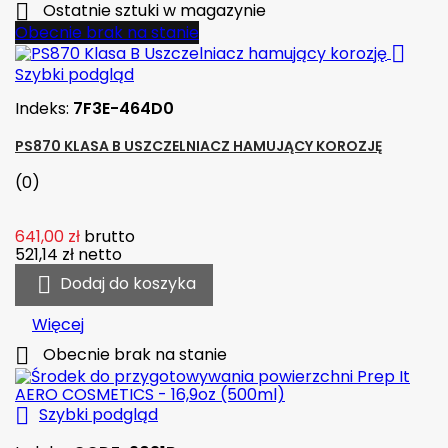

Ostatnie sztuki w magazynie
Obecnie brak na stanie

Szybki podgląd
Indeks:
7F3E-464D0
PS870 KLASA B USZCZELNIACZ HAMUJĄCY KOROZJĘ
(0)
641,00 zł
brutto
521,14 zł
netto

Dodaj do koszyka
Więcej

Obecnie brak na stanie

Szybki podgląd