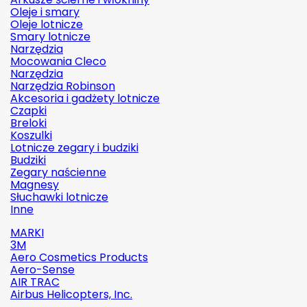
Oleje i smary
Oleje lotnicze
Smary lotnicze
Narzędzia
Mocowania Cleco
Narzędzia
Narzędzia Robinson
Akcesoria i gadżety lotnicze
Czapki
Breloki
Koszulki
Lotnicze zegary i budziki
Budziki
Zegary naścienne
Magnesy
Słuchawki lotnicze
Inne
MARKI
3M
Aero Cosmetics Products
Aero-Sense
AIR TRAC
Airbus Helicopters, Inc.