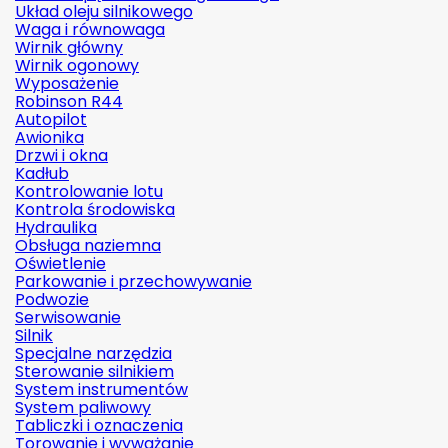
Układ oleju silnikowego
Waga i równowaga
Wirnik główny
Wirnik ogonowy
Wyposażenie
Robinson R44
Autopilot
Awionika
Drzwi i okna
Kadłub
Kontrolowanie lotu
Kontrola środowiska
Hydraulika
Obsługa naziemna
Oświetlenie
Parkowanie i przechowywanie
Podwozie
Serwisowanie
Silnik
Specjalne narzędzia
Sterowanie silnikiem
System instrumentów
System paliwowy
Tabliczki i oznaczenia
Torowanie i wyważanie