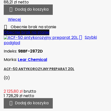
88,21 zł
netto

Dodaj do koszyka
Więcej

Obecnie brak na stanie
Obecnie brak na stanie

Szybki
podgląd
Indeks:
9BBF-2872D
Marka:
Lear Chemical
ACF-50 ANTYKOROZYJNY PREPARAT 20L
(0)
2 125,80 zł
brutto
1 728,29 zł
netto

Dodaj do koszyka