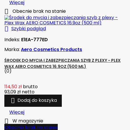
Więcej

Obecnie brak na stanie

Szybki podgląd
Indeks:
E1EA-777ED
Marka:
Aero Cosmetics Products
ŚRODEK DO MYCIA I ZABEZPIECZANIA SZYB Z PLEXY - PLEX
WAX AERO COSMETICS 16.9OZ (500 ML)
(0)
114,50 zł
brutto
93,09 zł
netto

Dodaj do koszyka
Więcej

W magazynie
Obecnie brak na stanie