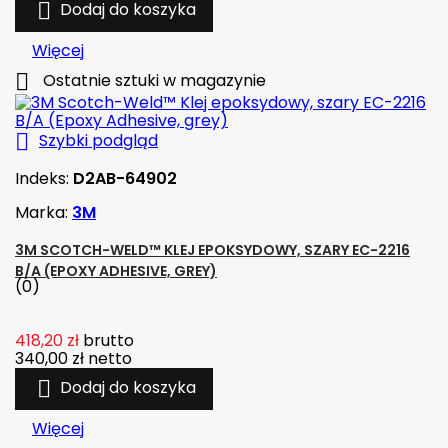

Dodaj do koszyka
Więcej

Ostatnie sztuki w magazynie

Szybki podgląd
Indeks:
D2AB-64902
Marka:
3M
3M SCOTCH-WELD™ KLEJ EPOKSYDOWY, SZARY EC-2216
B/A (EPOXY ADHESIVE, GREY)
(0)
418,20 zł
brutto
340,00 zł
netto

Dodaj do koszyka
Więcej