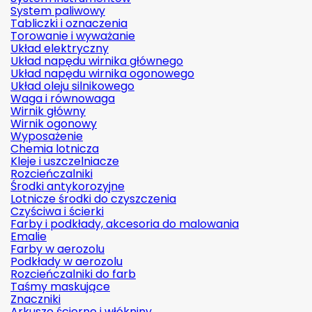
System paliwowy
Tabliczki i oznaczenia
Torowanie i wyważanie
Układ elektryczny
Układ napędu wirnika głównego
Układ napędu wirnika ogonowego
Układ oleju silnikowego
Waga i równowaga
Wirnik główny
Wirnik ogonowy
Wyposażenie
Chemia lotnicza
Kleje i uszczelniacze
Rozcieńczalniki
Środki antykorozyjne
Lotnicze środki do czyszczenia
Czyściwa i ścierki
Farby i podkłady, akcesoria do malowania
Emalie
Farby w aerozolu
Podkłady w aerozolu
Rozcieńczalniki do farb
Taśmy maskujące
Znaczniki
Arkusze ścierne i włókniny