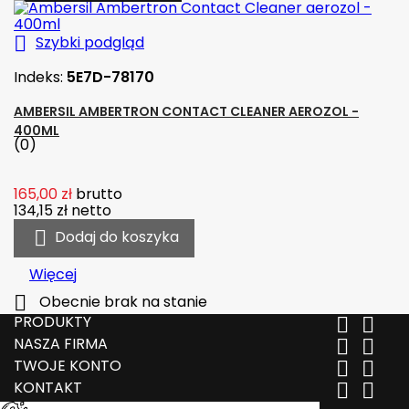

Szybki podgląd
Indeks:
5E7D-78170
AMBERSIL AMBERTRON CONTACT CLEANER AEROZOL -
400ML
(0)
165,00 zł
brutto
134,15 zł
netto

Dodaj do koszyka
Więcej

Obecnie brak na stanie
PRODUKTY


NASZA FIRMA


TWOJE KONTO


KONTAKT

