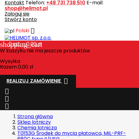
Kontakt
Telefon:
+48 731 738 510
E-mail:
shop@helimot.pl
Zaloguj się
Stwórz konto

Polski
shopping_cart
0
szt. - 0,00 zł
W koszyku nie ma jeszcze produktów
Wysyłka
Razem
0,00 zł

REALIZUJ ZAMÓWIENIE



Strona główna
Sklep lotniczy
Chemia lotnicza
T0153G Środek do mycia płatowca, MIL-PRF-
680C type II 1USG