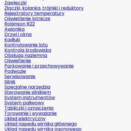
Zawleczki
Złączki, kolanka, trójniki i reduktory
Rejestratory temperatury
Oświetlenie lotnicze
Robinson R22
Awionika
Drzwi i okna
Kadłub
Kontrolowanie lotu
Kontrola środowiska
Obsługa naziemna
Oświetlenie
Parkowanie i przechowywanie
Podwozie
Serwisowanie
Silnik
Specjalne narzędzia
Sterowanie silnikiem
System instrumentów
System paliwowy
Tabliczki i oznaczenia
Torowanie i wyważanie
Układ elektryczny
Układ napędu wirnika głównego
Układ napędu wirnika ogonowego