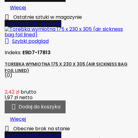
Więcej

Ostatnie sztuki w magazynie
Obecnie brak na stanie

Szybki podgląd
Indeks:
E9D7-17813
TOREBKA WYMIOTNA 175 X 230 X 305 (AIR SICKNESS BAG
FOIL LINED)
(0)
2,42 zł
brutto
1,97 zł
netto

Dodaj do koszyka
Więcej

Obecnie brak na stanie
Obecnie brak na stanie