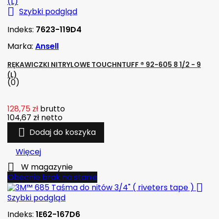

Szybki podgląd
Indeks:
7623-119D4
Marka:
Ansell
RĘKAWICZKI NITRYLOWE TOUCHNTUFF ® 92-605 8 1/2 - 9
(L)
(0)
128,75 zł
brutto
104,67 zł
netto

Dodaj do koszyka
Więcej

W magazynie
Obecnie brak na stanie

Szybki podgląd
Indeks:
1E62-167D6