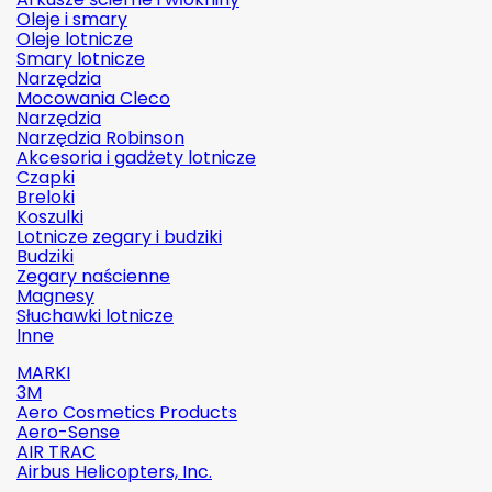
Oleje i smary
Oleje lotnicze
Smary lotnicze
Narzędzia
Mocowania Cleco
Narzędzia
Narzędzia Robinson
Akcesoria i gadżety lotnicze
Czapki
Breloki
Koszulki
Lotnicze zegary i budziki
Budziki
Zegary naścienne
Magnesy
Słuchawki lotnicze
Inne
MARKI
3M
Aero Cosmetics Products
Aero-Sense
AIR TRAC
Airbus Helicopters, Inc.