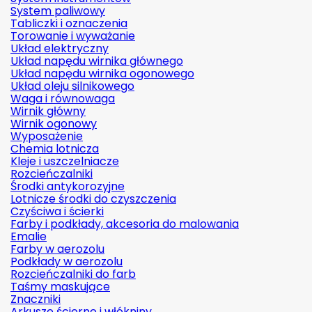
System paliwowy
Tabliczki i oznaczenia
Torowanie i wyważanie
Układ elektryczny
Układ napędu wirnika głównego
Układ napędu wirnika ogonowego
Układ oleju silnikowego
Waga i równowaga
Wirnik główny
Wirnik ogonowy
Wyposażenie
Chemia lotnicza
Kleje i uszczelniacze
Rozcieńczalniki
Środki antykorozyjne
Lotnicze środki do czyszczenia
Czyściwa i ścierki
Farby i podkłady, akcesoria do malowania
Emalie
Farby w aerozolu
Podkłady w aerozolu
Rozcieńczalniki do farb
Taśmy maskujące
Znaczniki
Arkusze ścierne i włókniny