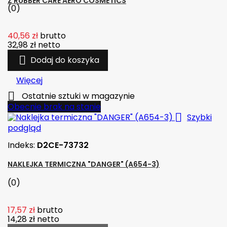
Z RUBBER CARE AERO COSMETICS
(0)
40,56 zł
brutto
32,98 zł
netto

Dodaj do koszyka
Więcej

Ostatnie sztuki w magazynie
Obecnie brak na stanie

Szybki
podgląd
Indeks:
D2CE-73732
NAKLEJKA TERMICZNA "DANGER" (A654-3)
(0)
17,57 zł
brutto
14,28 zł
netto