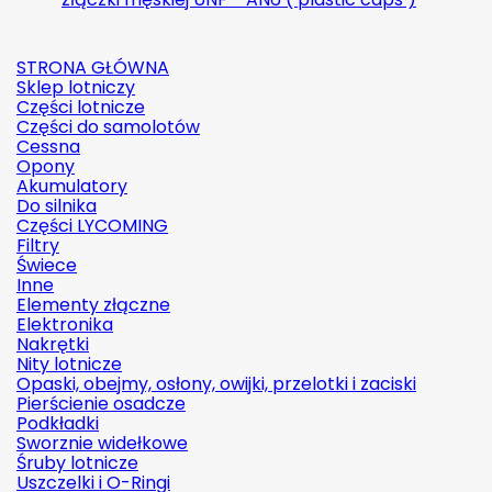
STRONA GŁÓWNA
Sklep lotniczy
Części lotnicze
Części do samolotów
Cessna
Opony
Akumulatory
Do silnika
Części LYCOMING
Filtry
Świece
Inne
Elementy złączne
Elektronika
Nakrętki
Nity lotnicze
Opaski, obejmy, osłony, owijki, przelotki i zaciski
Pierścienie osadcze
Podkładki
Sworznie widełkowe
Śruby lotnicze
Uszczelki i O-Ringi