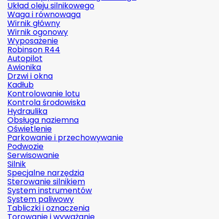
Układ oleju silnikowego
Waga i równowaga
Wirnik główny
Wirnik ogonowy
Wyposażenie
Robinson R44
Autopilot
Awionika
Drzwi i okna
Kadłub
Kontrolowanie lotu
Kontrola środowiska
Hydraulika
Obsługa naziemna
Oświetlenie
Parkowanie i przechowywanie
Podwozie
Serwisowanie
Silnik
Specjalne narzędzia
Sterowanie silnikiem
System instrumentów
System paliwowy
Tabliczki i oznaczenia
Torowanie i wyważanie