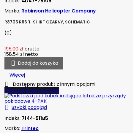
Indeks:
4D47-78106
Marka:
Robinson Helicopter Company
R8705 R66 T-SHIRT CZARNY, SCHEMATIC
(0)
195,00 zł
brutto
158,54 zł
netto

Dodaj do koszyka
Więcej

Dostępny produkt z innymi opcjami
Obecnie brak na stanie

Szybki podgląd
Indeks:
7144-511B5
Marka:
Trintec