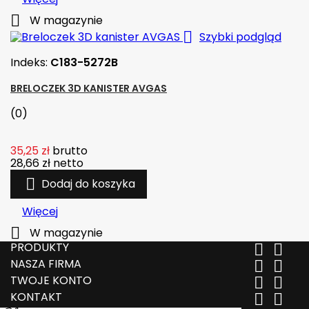

W magazynie

Szybki podgląd
Indeks:
C183-5272B
BRELOCZEK 3D KANISTER AVGAS
(0)
35,25 zł
brutto
28,66 zł
netto

Dodaj do koszyka
Więcej

W magazynie
PRODUKTY


NASZA FIRMA


TWOJE KONTO


KONTAKT

