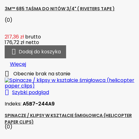
3M™ 685 TAŚMA DO NITÓW 3/4" ( RIVETERS TAPE )
(0)
217,36 zł
brutto
176,72 zł
netto

Dodaj do koszyka
Więcej

Obecnie brak na stanie

Szybki podgląd
Indeks:
A5B7-244A9
SPINACZE / KLIPSY W KSZTAŁCIE ŚMIGŁOWCA (HELICOPTER
PAPER CLIPS)
(0)