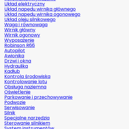
Układ elektryczny
Układ napędu wirnika głównego
Układ napędu wirnika ogonowego
Układ oleju silnikowego
Waga i równowaga
Wirnik główny
Wirnik ogonowy
Wyposażenie
Robinson R66
Autopilot
Awionika
Drzwi i okna
Hydraulika
Kadłub
Kontrola środowiska
Kontrolowanie lotu
Obsługa naziemna
Oświetlenie
Parkowanie i przechowywanie
Podwozie
Serwisowanie
Silnik
Specjalne narzędzia
Sterowanie silnikiem
System instrumentów