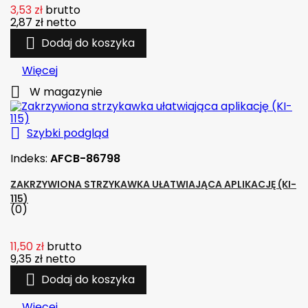
3,53 zł
brutto
2,87 zł
netto

Dodaj do koszyka
Więcej

W magazynie

Szybki podgląd
Indeks:
AFCB-86798
ZAKRZYWIONA STRZYKAWKA UŁATWIAJĄCA APLIKACJĘ (KI-
115)
(0)
11,50 zł
brutto
9,35 zł
netto

Dodaj do koszyka
Więcej