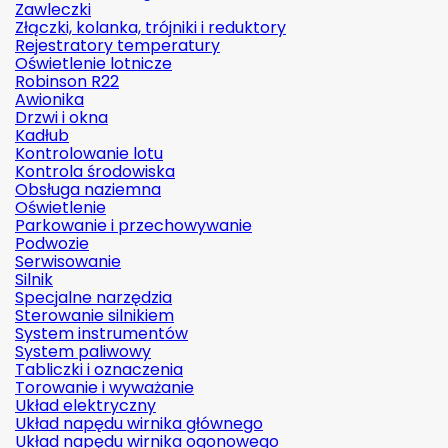
Zawleczki
Złączki, kolanka, trójniki i reduktory
Rejestratory temperatury
Oświetlenie lotnicze
Robinson R22
Awionika
Drzwi i okna
Kadłub
Kontrolowanie lotu
Kontrola środowiska
Obsługa naziemna
Oświetlenie
Parkowanie i przechowywanie
Podwozie
Serwisowanie
Silnik
Specjalne narzędzia
Sterowanie silnikiem
System instrumentów
System paliwowy
Tabliczki i oznaczenia
Torowanie i wyważanie
Układ elektryczny
Układ napędu wirnika głównego
Układ napędu wirnika ogonowego