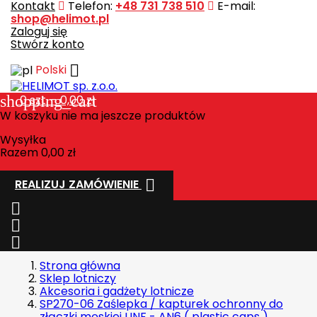
Kontakt
Telefon:
+48 731 738 510
E-mail:
shop@helimot.pl
Zaloguj się
Stwórz konto

Polski
shopping_cart
0
szt. - 0,00 zł
W koszyku nie ma jeszcze produktów
Wysyłka
Razem
0,00 zł

REALIZUJ ZAMÓWIENIE



Strona główna
Sklep lotniczy
Akcesoria i gadżety lotnicze
SP270-06 Zaślepka / kapturek ochronny do
złączki męskiej UNF - AN6 ( plastic caps )