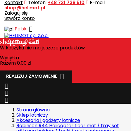
Kontakt
Telefon:
+48 731 738 510
E-mail:
shop@helimot.pl
Zaloguj się
Stwórz konto

Polski
shopping_cart
0
szt. - 0,00 zł
W koszyku nie ma jeszcze produktów
Wysyłka
Razem
0,00 zł

REALIZUJ ZAMÓWIENIE



Strona główna
Sklep lotniczy
Akcesoria i gadżety lotnicze
Robinson R44 Helicopter floor mat / tray set
with cup holders ( tacki / maty ochronne z