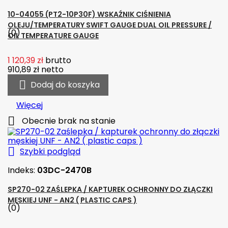
10-04055 (PT2-10P30F) WSKAŹNIK CIŚNIENIA
OLEJU/TEMPERATURY SWIFT GAUGE DUAL OIL PRESSURE /
(0)
OIL TEMPERATURE GAUGE
1 120,39 zł
brutto
910,89 zł
netto

Dodaj do koszyka
Więcej

Obecnie brak na stanie

Szybki podgląd
Indeks:
03DC-2470B
SP270-02 ZAŚLEPKA / KAPTUREK OCHRONNY DO ZŁĄCZKI
MĘSKIEJ UNF - AN2 ( PLASTIC CAPS )
(0)