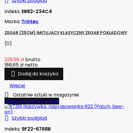

Szybki podgląd
Indeks:
EB82-234C4
Marka:
Trintec
ZEGAR (25CM) IMITUJĄCY KLASYCZNY ZEGAR POKŁADOWY
(0)
229,58 zł
brutto
186,65 zł
netto

Dodaj do koszyka
Więcej

Ostatnie sztuki w magazynie
Obecnie brak na stanie

Szybki podgląd
Indeks:
9F22-6768B