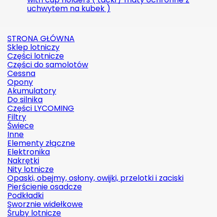
uchwytem na kubek )
STRONA GŁÓWNA
Sklep lotniczy
Części lotnicze
Części do samolotów
Cessna
Opony
Akumulatory
Do silnika
Części LYCOMING
Filtry
Świece
Inne
Elementy złączne
Elektronika
Nakrętki
Nity lotnicze
Opaski, obejmy, osłony, owijki, przelotki i zaciski
Pierścienie osadcze
Podkładki
Sworznie widełkowe
Śruby lotnicze