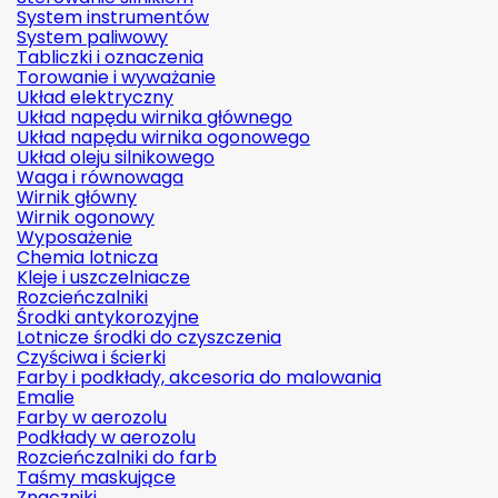
System instrumentów
System paliwowy
Tabliczki i oznaczenia
Torowanie i wyważanie
Układ elektryczny
Układ napędu wirnika głównego
Układ napędu wirnika ogonowego
Układ oleju silnikowego
Waga i równowaga
Wirnik główny
Wirnik ogonowy
Wyposażenie
Chemia lotnicza
Kleje i uszczelniacze
Rozcieńczalniki
Środki antykorozyjne
Lotnicze środki do czyszczenia
Czyściwa i ścierki
Farby i podkłady, akcesoria do malowania
Emalie
Farby w aerozolu
Podkłady w aerozolu
Rozcieńczalniki do farb
Taśmy maskujące
Znaczniki