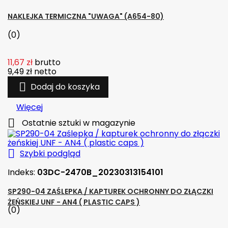
NAKLEJKA TERMICZNA "UWAGA" (A654-80)
(0)
11,67 zł
brutto
9,49 zł
netto

Dodaj do koszyka
Więcej

Ostatnie sztuki w magazynie

Szybki podgląd
Indeks:
03DC-2470B_20230313154101
SP290-04 ZAŚLEPKA / KAPTUREK OCHRONNY DO ZŁĄCZKI
ŻEŃSKIEJ UNF - AN4 ( PLASTIC CAPS )
(0)