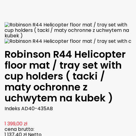

W magazynie
Robinson R44 Helicopter
floor mat / tray set with
cup holders ( tacki /
maty ochronne z
uchwytem na kubek )
Indeks
AD40-435AB
1 399,00 zł
cena brutto:
1 137,40 zł
Netto