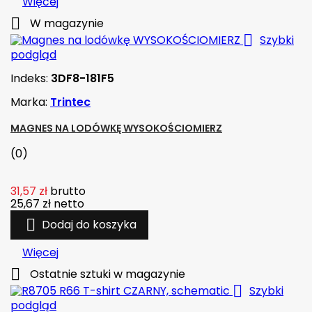
Więcej

W magazynie

Szybki
podgląd
Indeks:
3DF8-181F5
Marka:
Trintec
MAGNES NA LODÓWKĘ WYSOKOŚCIOMIERZ
(0)
31,57 zł
brutto
25,67 zł
netto

Dodaj do koszyka
Więcej

Ostatnie sztuki w magazynie

Szybki
podgląd