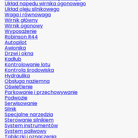
Układ napędu wirnika ogonowego
Układ oleju silnikowego
Waga i równowaga
Wirnik główny
Wirnik ogonowy
Wyposażenie
Robinson R44
Autopilot
Awionika
Drzwi i okna
Kadłub
Kontrolowanie lotu
Kontrola środowiska
Hydraulika
Obsługa naziemna
Oświetlenie
Parkowanie i przechowywanie
Podwozie
Serwisowanie
Silnik
Specjalne narzędzia
Sterowanie silnikiem
System instrumentów
System paliwowy
Tabliczki i oznaczenia