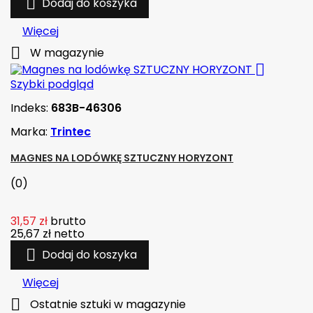

Dodaj do koszyka
Więcej

W magazynie

Szybki podgląd
Indeks:
683B-46306
Marka:
Trintec
MAGNES NA LODÓWKĘ SZTUCZNY HORYZONT
(0)
31,57 zł
brutto
25,67 zł
netto

Dodaj do koszyka
Więcej

Ostatnie sztuki w magazynie