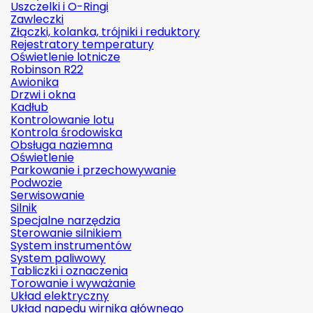
Uszczelki i O-Ringi
Zawleczki
Złączki, kolanka, trójniki i reduktory
Rejestratory temperatury
Oświetlenie lotnicze
Robinson R22
Awionika
Drzwi i okna
Kadłub
Kontrolowanie lotu
Kontrola środowiska
Obsługa naziemna
Oświetlenie
Parkowanie i przechowywanie
Podwozie
Serwisowanie
Silnik
Specjalne narzędzia
Sterowanie silnikiem
System instrumentów
System paliwowy
Tabliczki i oznaczenia
Torowanie i wyważanie
Układ elektryczny
Układ napędu wirnika głównego