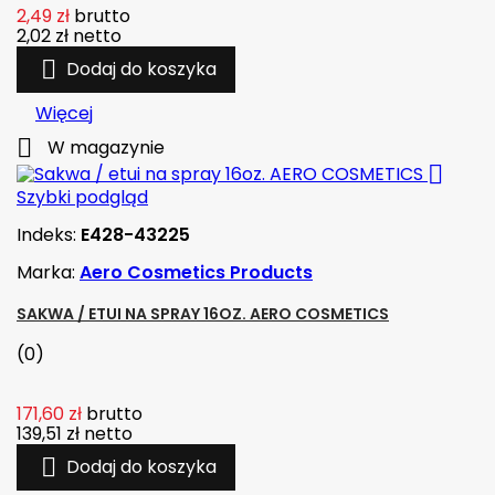
2,49 zł
brutto
2,02 zł
netto

Dodaj do koszyka
Więcej

W magazynie

Szybki podgląd
Indeks:
E428-43225
Marka:
Aero Cosmetics Products
SAKWA / ETUI NA SPRAY 16OZ. AERO COSMETICS
(0)
171,60 zł
brutto
139,51 zł
netto

Dodaj do koszyka