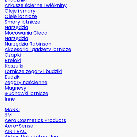
Arkusze ścierne i włókniny
Oleje i smary
Oleje lotnicze
Smary lotnicze
Narzędzia
Mocowania Cleco
Narzędzia
Narzędzia Robinson
Akcesoria i gadżety lotnicze
Czapki
Breloki
Koszulki
Lotnicze zegary i budziki
Budziki
Zegary naścienne
Magnesy
Słuchawki lotnicze
Inne
MARKI
3M
Aero Cosmetics Products
Aero-Sense
AIR TRAC
Airbus Helicopters, Inc.