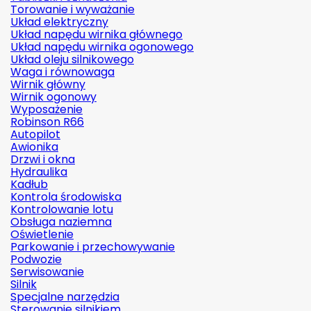
Torowanie i wyważanie
Układ elektryczny
Układ napędu wirnika głównego
Układ napędu wirnika ogonowego
Układ oleju silnikowego
Waga i równowaga
Wirnik główny
Wirnik ogonowy
Wyposażenie
Robinson R66
Autopilot
Awionika
Drzwi i okna
Hydraulika
Kadłub
Kontrola środowiska
Kontrolowanie lotu
Obsługa naziemna
Oświetlenie
Parkowanie i przechowywanie
Podwozie
Serwisowanie
Silnik
Specjalne narzędzia
Sterowanie silnikiem