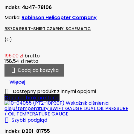
Indeks:
4D47-78106
Marka:
Robinson Helicopter Company
R8705 R66 T-SHIRT CZARNY, SCHEMATIC
(0)
195,00 zł
brutto
158,54 zł
netto

Dodaj do koszyka
Więcej

Dostępny produkt z innymi opcjami
Obecnie brak na stanie

Szybki podgląd
Indeks:
D201-81755