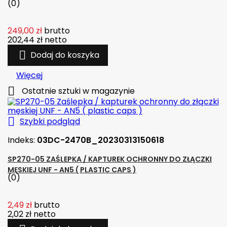
(0)
249,00 zł
brutto
202,44 zł
netto

Dodaj do koszyka
Więcej

Ostatnie sztuki w magazynie

Szybki podgląd
Indeks:
03DC-2470B_20230313150618
SP270-05 ZAŚLEPKA / KAPTUREK OCHRONNY DO ZŁĄCZKI
MĘSKIEJ UNF - AN5 ( PLASTIC CAPS )
(0)
2,49 zł
brutto
2,02 zł
netto