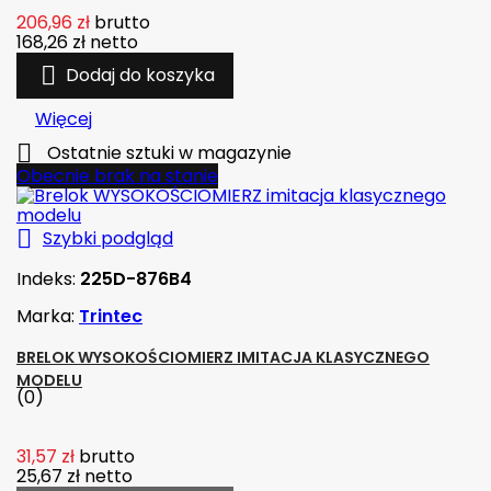
206,96 zł
brutto
168,26 zł
netto

Dodaj do koszyka
Więcej

Ostatnie sztuki w magazynie
Obecnie brak na stanie

Szybki podgląd
Indeks:
225D-876B4
Marka:
Trintec
BRELOK WYSOKOŚCIOMIERZ IMITACJA KLASYCZNEGO
MODELU
(0)
31,57 zł
brutto
25,67 zł
netto