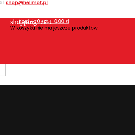
l:
shop@helimot.pl
shopping_cart
Koszyk:
0
szt. - 0,00 zł
W koszyku nie ma jeszcze produktów