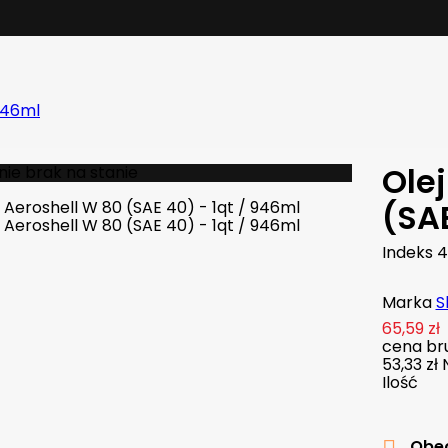
 946ml
Ole
ie brak na stanie
(SAE
Indeks
4
Marka
S
65,59 zł
cena bru
53,33 zł
Ilość
Obec