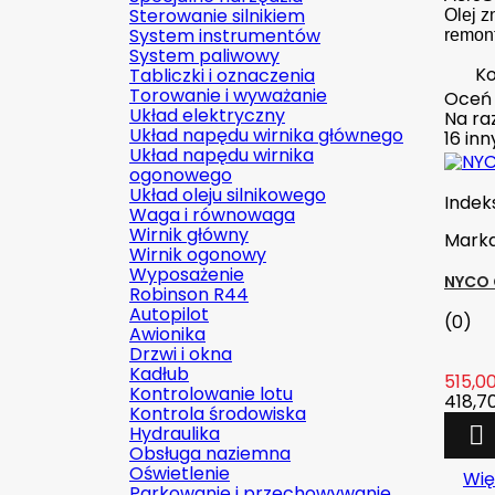
Sterowanie silnikiem
Olej z
System instrumentów
remon
System paliwowy
Ko
Tabliczki i oznaczenia
Torowanie i wyważanie
Oceń
Układ elektryczny
Na raz
Układ napędu wirnika głównego
16 in
Układ napędu wirnika
ogonowego
Układ oleju silnikowego
Indek
Waga i równowaga
Wirnik główny
Mark
Wirnik ogonowy
Wyposażenie
NYCO 
Robinson R44
Autopilot
(0)
Awionika
Drzwi i okna
Kadłub
515,00
Kontrolowanie lotu
418,70
Kontrola środowiska
Hydraulika

Obsługa naziemna
Oświetlenie
Wię
Parkowanie i przechowywanie