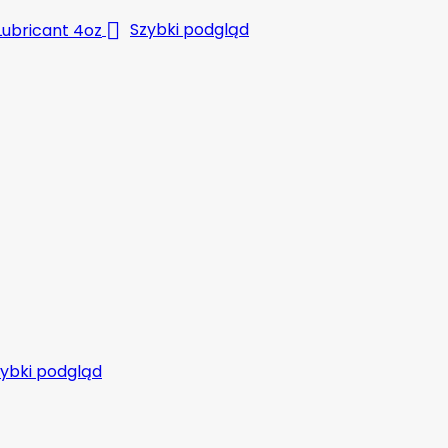

Szybki podgląd
ybki podgląd