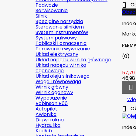

Os
Podwozie
Serwisowanie
Obecn
Silnik
Specjalne narzędzia
Indek
Sterowanie silnikiem
System instrumentów
Mark
System paliwowy
Tabliczki i oznaczenia
PERMA
Torowanie i wyważanie
Układ elektryczny
(0)
Układ napędu wirnika głównego
Układ napędu wirnika
ogonowego
57,79 
Układ oleju silnikowego
46,98 
Waga i równowaga
Wirnik główny

Wirnik ogonowy
Wyposażenie
Wię
Robinson R66

Ob
Autopilot
Awionika
Drzwi i okna
Hydraulika
Indek
Kadłub