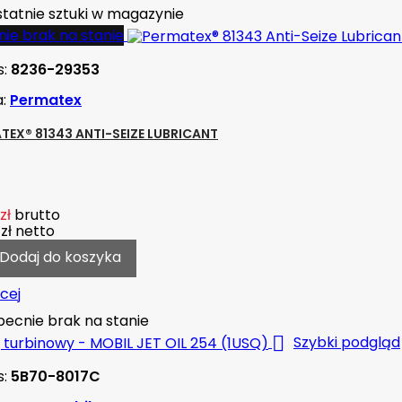
tatnie sztuki w magazynie
ie brak na stanie
s:
8236-29353
a:
Permatex
TEX® 81343 ANTI-SEIZE LUBRICANT
zł
brutto
zł
netto
Dodaj do koszyka
cej
ecnie brak na stanie

Szybki podgląd
s:
5B70-8017C