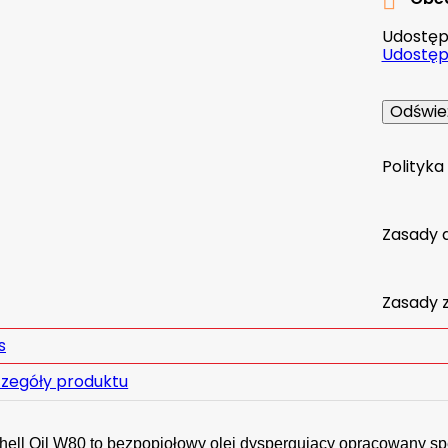

Udostępn
Udostępn
Polityk
Zasady 
Zasady 
s
zegóły produktu
ell Oil W80 to bezpopiołowy olej dyspergujący opracowany spec