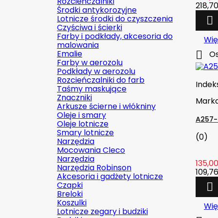
Rozcieńczalniki
218,70
Środki antykorozyjne
Lotnicze środki do czyszczenia

Czyściwa i ścierki
Farby i podkłady, akcesoria do
Wię
malowania
Emalie

Os
Farby w aerozolu
Podkłady w aerozolu
Rozcieńczalniki do farb
Indek
Taśmy maskujące
Znaczniki
Mark
Arkusze ścierne i włókniny
Oleje i smary
A257-
Oleje lotnicze
Smary lotnicze
(0)
Narzędzia
Mocowania Cleco
Narzędzia
135,00
Narzędzia Robinson
109,76
Akcesoria i gadżety lotnicze
Czapki

Breloki
Koszulki
Wię
Lotnicze zegary i budziki