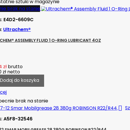
tatnie sztuki w magazynie
ie brak na stanie
s:
E4D2-6609C
a:
Ultrachem®
CHEM® ASSEMBLY FLUID 1 O-RING LUBRICANT 4OZ
 zł
brutto
 zł
netto
Dodaj do koszyka
cej
ecnie brak na stanie

Sz
s:
A5F8-32546
12 SMAR MOBILGREASE 28 380G ROBINSON R22/R44