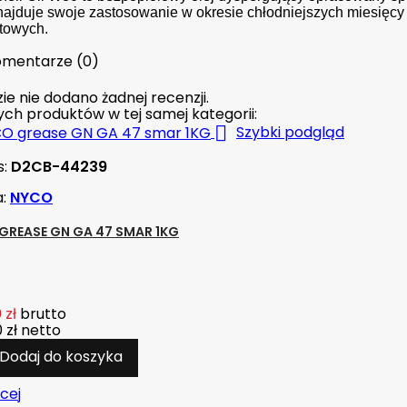
najduje swoje zastosowanie w okresie chłodniejszych miesięcy
towych.
mentarze (0)
ie nie dodano żadnej recenzji.
nych produktów w tej samej kategorii:

Szybki podgląd
s:
D2CB-44239
a:
NYCO
GREASE GN GA 47 SMAR 1KG
 zł
brutto
 zł
netto
Dodaj do koszyka
cej