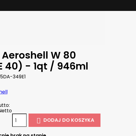
j Aeroshell W 80
 40) - 1qt / 946ml
5DA-349E1
hell
tto:
Netto
DODAJ DO KOSZYKA

nie brak na stanie