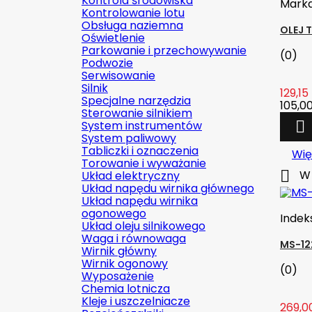
Kontrola środowiska
Mark
Kontrolowanie lotu
Obsługa naziemna
OLEJ 
Oświetlenie
Parkowanie i przechowywanie
(0)
Podwozie
Serwisowanie
Silnik
129,15 
Specjalne narzędzia
105,00
Sterowanie silnikiem
System instrumentów

System paliwowy
Tabliczki i oznaczenia
Wię
Torowanie i wyważanie

W 
Układ elektryczny
Układ napędu wirnika głównego
Układ napędu wirnika
ogonowego
Indek
Układ oleju silnikowego
Waga i równowaga
MS-12
Wirnik główny
Wirnik ogonowy
(0)
Wyposażenie
Chemia lotnicza
Kleje i uszczelniacze
269,00