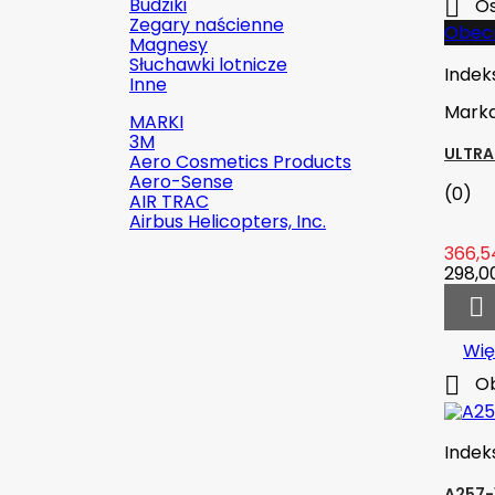
Budziki

Os
Zegary naścienne
Obecn
Magnesy
Słuchawki lotnicze
Indek
Inne
Mark
MARKI
3M
ULTRA
Aero Cosmetics Products
Aero-Sense
(0)
AIR TRAC
Airbus Helicopters, Inc.
366,54
298,00


Szybki podgląd
Wię
Indeks:
2142-509C2

Ob
Marka:
Robinson Helicopter
Company
Indek
AN526C-832-R8 ŚRUBKA 1/2" (8-
32)
A257-