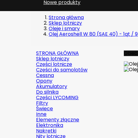
Nowe produkty
Strona główna
Sklep lotniczy
Oleje i smary
Olej Aeroshell W 80 (SAE 40) - 1qt /
STRONA GŁÓWNA
Obecn
Sklep lotniczy
Części lotnicze
Części do samolotów
Cessna
Opony
Akumulatory
Do silnika
Części LYCOMING
Filtry
Świece
Inne
Elementy złączne
Elektronika
Nakrętki
Nity lotnicze