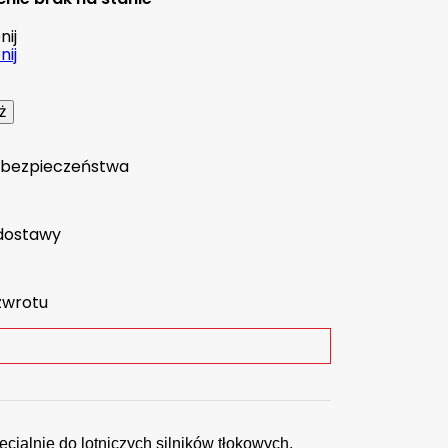
ij
ij
a bezpieczeństwa
dostawy
zwrotu
jalnie do lotniczych silników tłokowych.