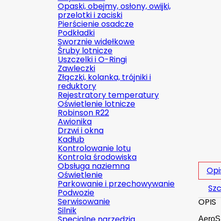
Opaski, obejmy, osłony, owijki,
przelotki i zaciski
Pierścienie osadcze
Podkładki
Sworznie widełkowe
Śruby lotnicze
Uszczelki i O-Ringi
Zawleczki
Złączki, kolanka, trójniki i
reduktory
Rejestratory temperatury
Oświetlenie lotnicze
Robinson R22
Awionika
Drzwi i okna
Kadłub
Kontrolowanie lotu
Kontrola środowiska
Obsługa naziemna
Opi
Oświetlenie
Parkowanie i przechowywanie
Szc
Podwozie
Serwisowanie
OPIS
Silnik
Specjalne narzędzia
AeroSh