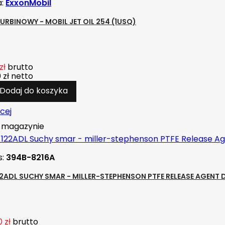
a:
ExxonMobil
TURBINOWY - MOBIL JET OIL 254 (1USQ)
zł
brutto
 zł
netto
Dodaj do koszyka
cej
magazynie
s:
394B-8216A
2ADL SUCHY SMAR - MILLER-STEPHENSON PTFE RELEASE AGENT D
 zł
brutto