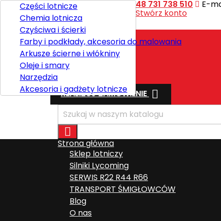
Kontakt
Telefon:
+48 731 738 510
E-mai
Części lotnicze
Witaj,
Zaloguj się
lub
Stwórz konto
Chemia lotnicza

Polski
Czyściwa i ścierki
Farby i podkłady, akcesoria do malowania
Arkusze ścierne i włókniny
Wysyłka
Oleje i smary
Razem
0,00 zł
Narzędzia
Akcesoria i gadżety lotnicze

REALIZUJ ZAMÓWIENIE

Strona główna
Sklep lotniczy
Silniki Lycoming
SERWIS R22 R44 R66
TRANSPORT ŚMIGŁOWCÓW
Blog
O nas