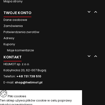
Mapa strony


TWOJE KONTO
Dane osobowe
Zamówienia
Potwierdzenia zwrotów
Adresy
Kupony
Moje komentarze


KONTAKT
HELIMOT sp. z.o.o.
Kobylnicka 20, 62-007 Bugaj
Telefon:
+48 731 738 510
E-mail:
shop@helimot.pl
Pliki cookies
Ten sklep używa plików cookie w celu poprawy
jakości przeglądania.