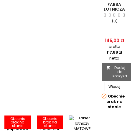
FARBA
LOTNICZA
SZARY MAT
DO
(0)
PRZYRZĄDÓW
FAA W
AEROZOLU
400ML -
145,00 zł
ALPHA
brutto
AEROSPACE
780-401
117,89 zł
netto
Dodaj

do
koszyka
Więcej

Obecnie
brak na
stanie
Obecnie
Obecnie
brak na
brak na
stanie
stanie