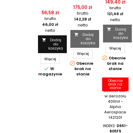
POLUZOWANYCH
149,40 zł
340G
ALPHA
POŁĄCZEŃ -
175,00 zł
brutto
TEMPO
AEROSPACE
DYKEM
56,58 zł
brutto
780-600
121,46 zł
CROSS
brutto
CHECK
142,28 zł
netto
TORQUE
46,00 zł
netto
SEAL
Dodaj

netto
do
Dodaj

koszyka
do
Dodaj

koszyka
do
koszyka
Więcej
Więcej

Obecnie
Więcej

Obecnie
brak na

W
brak na
stanie
magazynie
stanie
Obecnie
brak na
stanie
INDEKS:
D651-
805F9