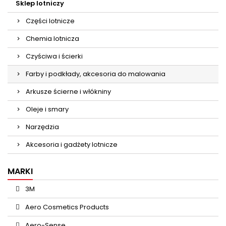
Sklep lotniczy
Części lotnicze
Chemia lotnicza
Czyściwa i ścierki
Farby i podkłady, akcesoria do malowania
Arkusze ścierne i włókniny
Oleje i smary
Narzędzia
Akcesoria i gadżety lotnicze
MARKI
3M
Aero Cosmetics Products
Aero-Sense