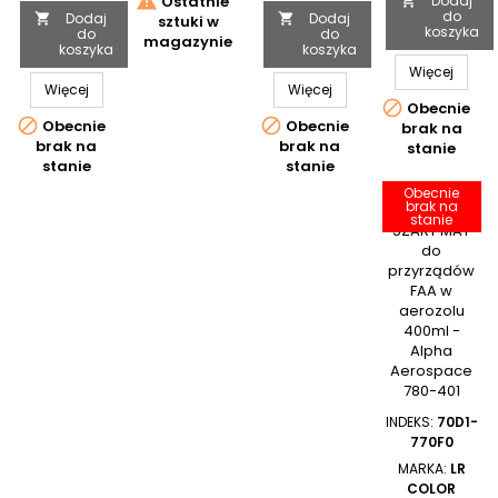

Ostatnie
Dodaj

do
Dodaj
Dodaj


sztuki w
koszyka
do
do
magazynie
koszyka
koszyka
Więcej
Więcej
Więcej

Obecnie


Obecnie
Obecnie
brak na
brak na
brak na
stanie
stanie
stanie
Obecnie
brak na
stanie
INDEKS:
70D1-
770F0
MARKA:
LR
COLOR