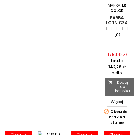
MARKA:
LR
COLOR
FARBA
LOTNICZA
CZARNY
MAT W
(0)
AEROZOLU
400ML -
ALPHA
AEROSPACE
175,00 zł
1421201
brutto
142,28 zł
netto
Dodaj

do
koszyka
Więcej

Obecnie
brak na
stanie
Obecnie
Obecnie
Obecnie