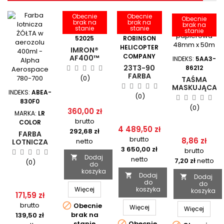
Obecnie
Obecnie
Obecnie
brak na
brak na
brak na
stanie
stanie
INDEKS:
D40F-
MARKA:
stanie
52025
ROBINSON
HELICOPTER
IMRON®
COMPANY
AF400™
INDEKS:
5AA3-
FARBA
23T3-90
86212
POLIURETANOWA
FARBA
(0)
TAŚMA
CZARNA /
CZARNA (
MASKUJĄCA
POLYURETHANE
PAINT, CTG,
INDEKS:
ABEA-
/
(0)
TOPCOAT
BLACK )
830F0
PAPIEROWA
BLACK
ROBINSON
(0)
360,00 zł
48MM X
MARKA:
LR
50M
brutto
COLOR
4 489,50 zł
292,68 zł
FARBA
brutto
8,86 zł
netto
LOTNICZA
3 650,00 zł
ŻÓŁTA W
brutto
AEROZOLU
Dodaj

netto
7,20 zł
netto
(0)
do
400ML -
koszyka
ALPHA
Dodaj

Dodaj

AEROSPACE
do
do
780-700
Więcej
koszyka
koszyka
171,59 zł
brutto

Obecnie
Więcej
Więcej
brak na
139,50 zł

stanie
Obecnie