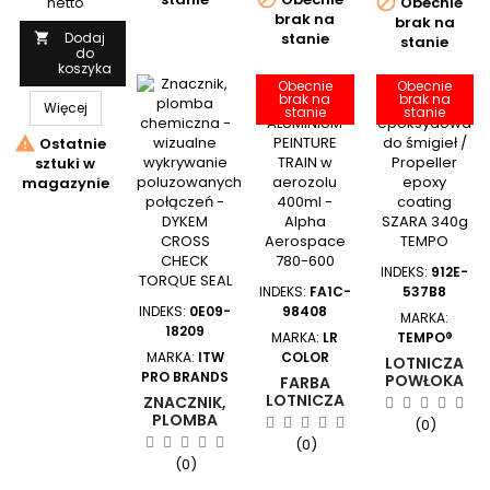

netto
Obecnie
brak na
brak na
Dodaj
stanie

stanie
do
koszyka
Obecnie
Obecnie
brak na
brak na
Więcej
stanie
stanie

Ostatnie
sztuki w
magazynie
INDEKS:
912E-
INDEKS:
FA1C-
537B8
INDEKS:
0E09-
98408
MARKA:
18209
MARKA:
LR
TEMPO®
MARKA:
ITW
COLOR
LOTNICZA
PRO BRANDS
POWŁOKA
FARBA
EPOKSYDOWA
LOTNICZA
ZNACZNIK,
DO ŚMIGIEŁ
ALUMINIUM
PLOMBA
(0)
/ PROPELLER
PEINTURE
CHEMICZNA
(0)
EPOXY
TRAIN W
- WIZUALNE
(0)
COATING
AEROZOLU
WYKRYWANIE
SZARA
400ML -