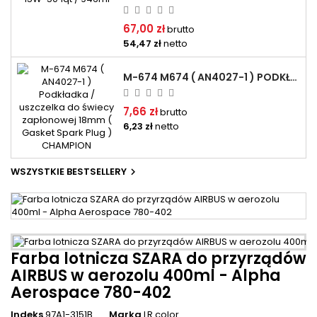
67,00 zł
brutto
54,47 zł
netto
M-674 M674 ( AN4027-1 ) PODKŁADKA / USZCZELKA DO ŚWIECY ZAPŁONOWEJ 18MM ( GASKET SPARK PLUG ) CHAMPION
7,66 zł
brutto
6,23 zł
netto
WSZYSTKIE BESTSELLERY

Farba lotnicza SZARA do przyrządów
AIRBUS w aerozolu 400ml - Alpha
Aerospace 780-402
Indeks
97A1-3151B
Marka
LR color