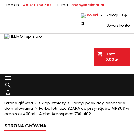
Telefon:
+48 731 738 510
E-mail:
shop@helimot.pl

Polski
Zaloguj się
Stwórz konto
shopping_cart
0
szt. -
0,00 zł



Strona główna
Sklep lotniczy
Farby i podkłady, akcesoria
do malowania
Farba lotnicza SZARA do przyrządów AIRBUS w
aerozolu 400ml - Alpha Aerospace 780-402
STRONA GŁÓWNA