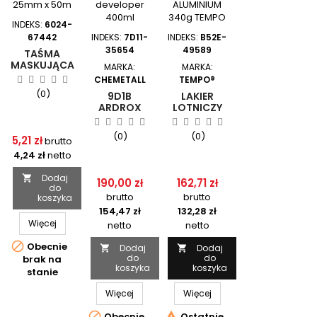
INDEKS:
6024-
67442
INDEKS:
7D11-
INDEKS:
B52E-
35654
49589
TAŚMA
MASKUJĄCA
MARKA:
MARKA:
/
CHEMETALL
TEMPO®
PAPIEROWA
(0)
9D1B
LAKIER
25MM X
ARDROX
LOTNICZY
50M
PENETRANT
MATOWE
DEVELOPER
ALUMINIUM
(0)
(0)
5,21 zł
brutto
400ML
340G
TEMPO
4,24 zł
netto
Dodaj

190,00 zł
162,71 zł
do
brutto
brutto
koszyka
154,47 zł
132,28 zł
Więcej
netto
netto

Obecnie
Dodaj
Dodaj


do
do
brak na
koszyka
koszyka
stanie
Więcej
Więcej


Obecnie
Ostatnie