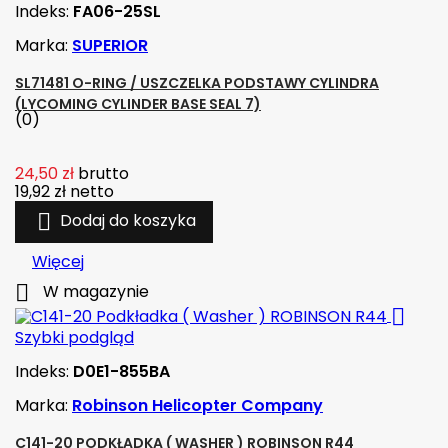
Indeks:
FA06-25SL
Marka:
SUPERIOR
SL71481 O-RING / USZCZELKA PODSTAWY CYLINDRA
(LYCOMING CYLINDER BASE SEAL 7)
(0)
24,50 zł
brutto
19,92 zł
netto

Dodaj do koszyka
Więcej

W magazynie

Szybki podgląd
Indeks:
D0E1-855BA
Marka:
Robinson Helicopter Company
C141-20 PODKŁADKA ( WASHER ) ROBINSON R44