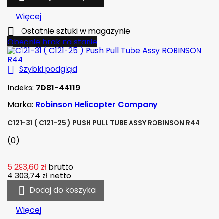
Więcej

Ostatnie sztuki w magazynie
Obecnie brak na stanie

Szybki podgląd
Indeks:
7D81-44119
Marka:
Robinson Helicopter Company
C121-31 ( C121-25 ) PUSH PULL TUBE ASSY ROBINSON R44
(0)
5 293,60 zł
brutto
4 303,74 zł
netto

Dodaj do koszyka
Więcej