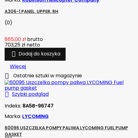
A306-1 PANEL, UPPER, RH
(0)
865,00 zł
brutto
703,25 zł
netto

Dodaj do koszyka
Więcej

Ostatnie sztuki w magazynie

Szybki podgląd
Indeks:
8A5B-96747
Marka:
LYCOMING
60096 USZCZELKA POMPY PALIWA LYCOMING FUEL PUMP
GASKET