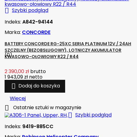

Szybki podgląd
Indeks:
A842-94144
Marka:
CONCORDE
BATTERY CONCORDE RG-25XC SERIA PLATINUM 12V / 24AH
SZCZELNY (BEZOBSŁUGOWY), LOTNICZY AKUMULATOR
(0)
KWASOWO-OŁOWIOWY R22 / R44
2 390,00 zł
brutto
1 943,09 zł
netto

Dodaj do koszyka
Więcej

Ostatnie sztuki w magazynie

Szybki podgląd
Indeks:
9419-885CC
Marka:
Robinson Helicopter Company