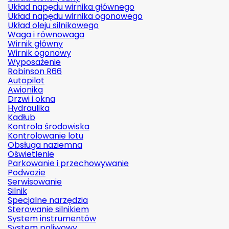
Układ napędu wirnika głównego
Układ napędu wirnika ogonowego
Układ oleju silnikowego
Waga i równowaga
Wirnik główny
Wirnik ogonowy
Wyposażenie
Robinson R66
Autopilot
Awionika
Drzwi i okna
Hydraulika
Kadłub
Kontrola środowiska
Kontrolowanie lotu
Obsługa naziemna
Oświetlenie
Parkowanie i przechowywanie
Podwozie
Serwisowanie
Silnik
Specjalne narzędzia
Sterowanie silnikiem
System instrumentów
System paliwowy