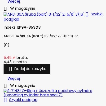
Więcej

W magazynie

Szybki
podgląd
Indeks:
EF9A-853D3
AN3-30A ŚRUBA (BOLT) 3-1/32" 2-5/8" 3/16"
(0)
5,45 zł
brutto
4,43 zł
netto

Dodaj do koszyka
Więcej

W magazynie

Szybki podgląd