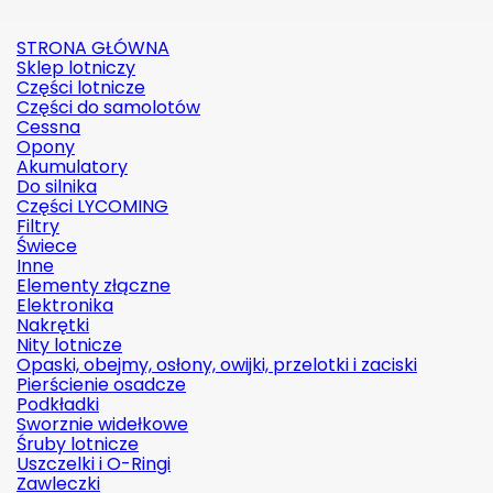
STRONA GŁÓWNA
Sklep lotniczy
Części lotnicze
Części do samolotów
Cessna
Opony
Akumulatory
Do silnika
Części LYCOMING
Filtry
Świece
Inne
Elementy złączne
Elektronika
Nakrętki
Nity lotnicze
Opaski, obejmy, osłony, owijki, przelotki i zaciski
Pierścienie osadcze
Podkładki
Sworznie widełkowe
Śruby lotnicze
Uszczelki i O-Ringi
Zawleczki