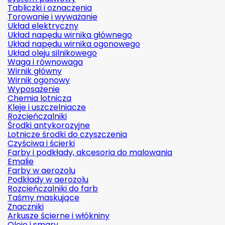
Tabliczki i oznaczenia
Torowanie i wyważanie
Układ elektryczny
Układ napędu wirnika głównego
Układ napędu wirnika ogonowego
Układ oleju silnikowego
Waga i równowaga
Wirnik główny
Wirnik ogonowy
Wyposażenie
Chemia lotnicza
Kleje i uszczelniacze
Rozcieńczalniki
Środki antykorozyjne
Lotnicze środki do czyszczenia
Czyściwa i ścierki
Farby i podkłady, akcesoria do malowania
Emalie
Farby w aerozolu
Podkłady w aerozolu
Rozcieńczalniki do farb
Taśmy maskujące
Znaczniki
Arkusze ścierne i włókniny
Oleje i smary