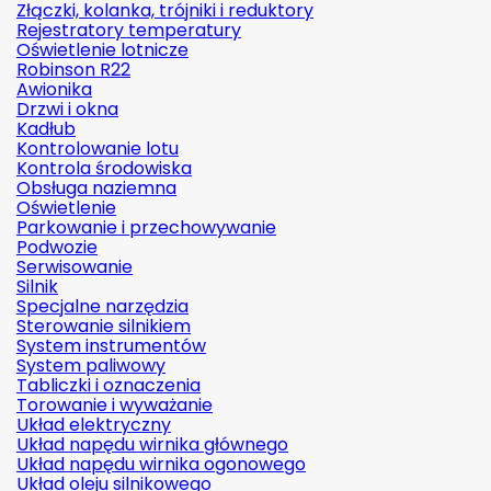
Złączki, kolanka, trójniki i reduktory
Rejestratory temperatury
Oświetlenie lotnicze
Robinson R22
Awionika
Drzwi i okna
Kadłub
Kontrolowanie lotu
Kontrola środowiska
Obsługa naziemna
Oświetlenie
Parkowanie i przechowywanie
Podwozie
Serwisowanie
Silnik
Specjalne narzędzia
Sterowanie silnikiem
System instrumentów
System paliwowy
Tabliczki i oznaczenia
Torowanie i wyważanie
Układ elektryczny
Układ napędu wirnika głównego
Układ napędu wirnika ogonowego
Układ oleju silnikowego