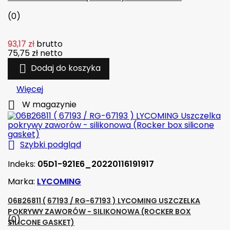
(0)
93,17 zł
brutto
75,75 zł
netto

Dodaj do koszyka
Więcej

W magazynie

Szybki podgląd
Indeks:
05D1-921E6_20220116191917
Marka:
LYCOMING
06B26811 ( 67193 / RG-67193 ) LYCOMING USZCZELKA
POKRYWY ZAWORÓW - SILIKONOWA (ROCKER BOX
(0)
SILICONE GASKET)