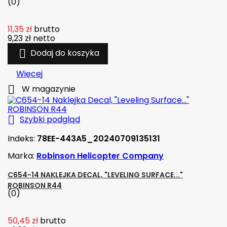
(0)
11,35 zł
brutto
9,23 zł
netto

Dodaj do koszyka
Więcej

W magazynie

Szybki podgląd
Indeks:
78EE-443A5_20240709135131
Marka:
Robinson Helicopter Company
C654-14 NAKLEJKA DECAL, "LEVELING SURFACE..."
ROBINSON R44
(0)
50,45 zł
brutto