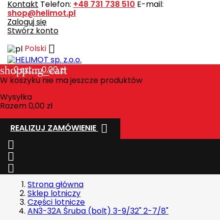
Kontakt
Telefon:
+48 731 738 510
E-mail:
shop@helimot.pl
Zaloguj się
Stwórz konto

Polski
shopping_cart
0
szt. - 0,00 zł
W koszyku nie ma jeszcze produktów
Wysyłka
Razem
0,00 zł

REALIZUJ ZAMÓWIENIE



Strona główna
Sklep lotniczy
Części lotnicze
AN3-32A Śruba (bolt) 3-9/32" 2-7/8"