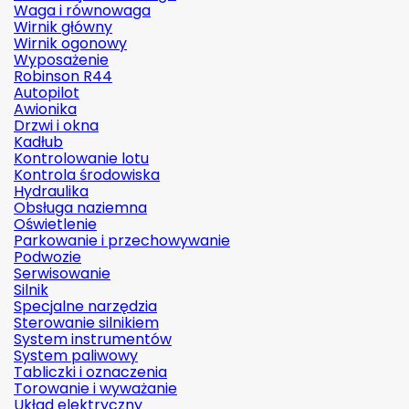
Waga i równowaga
Wirnik główny
Wirnik ogonowy
Wyposażenie
Robinson R44
Autopilot
Awionika
Drzwi i okna
Kadłub
Kontrolowanie lotu
Kontrola środowiska
Hydraulika
Obsługa naziemna
Oświetlenie
Parkowanie i przechowywanie
Podwozie
Serwisowanie
Silnik
Specjalne narzędzia
Sterowanie silnikiem
System instrumentów
System paliwowy
Tabliczki i oznaczenia
Torowanie i wyważanie
Układ elektryczny