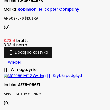
Indeks:
C635-545F8
Marka:
Robinson Helicopter Company
AN502-6-6 ŚRUBKA
(0)
3,73 zł
brutto
3,03 zł
netto

Dodaj do koszyka
Więcej

W magazynie

Szybki podgląd
Indeks:
AEE5-956F1
MS29561-012 O-RING
(0)