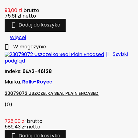
93,00 zł
brutto
75,61 zł
netto

Dodaj do koszyka
Więcej

W magazynie

Szybki
podgląd
Indeks:
6EA2-46128
Marka:
Rolls-Royce
23079072 USZCZELKA SEAL PLAIN ENCASED
(0)
725,00 zł
brutto
589,43 zł
netto

Dodaj do koszyka