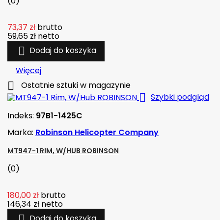
(0)
73,37 zł
brutto
59,65 zł
netto

Dodaj do koszyka
Więcej

Ostatnie sztuki w magazynie

Szybki podgląd
Indeks:
97B1-1425C
Marka:
Robinson Helicopter Company
MT947-1 RIM, W/HUB ROBINSON
(0)
180,00 zł
brutto
146,34 zł
netto

Dodaj do koszyka