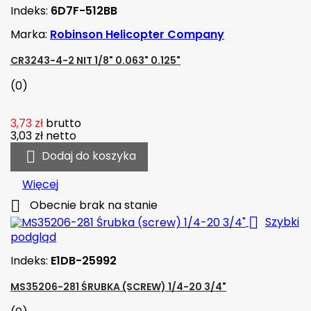
Indeks:
6D7F-512BB
Marka:
Robinson Helicopter Company
CR3243-4-2 NIT 1/8" 0.063" 0.125"
(0)
3,73 zł
brutto
3,03 zł
netto

Dodaj do koszyka
Więcej

Obecnie brak na stanie

Szybki
podgląd
Indeks:
E1DB-25992
MS35206-281 ŚRUBKA (SCREW) 1/4-20 3/4"