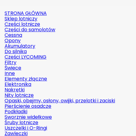
STRONA GŁÓWNA
Sklep lotniczy
Części lotnicze
Części do samolotów
Cessna
Opony
Akumulatory
Do silnika
Części LYCOMING
Filtry
Świece
Inne
Elementy złączne
Elektronika
Nakrętki
Nity lotnicze
Opaski, obejmy, osłony, owijki, przelotki i zaciski
Pierścienie osadcze
Podkładki
Sworznie widełkowe
Śruby lotnicze
Uszczelki i O-Ringi
Zawleczki