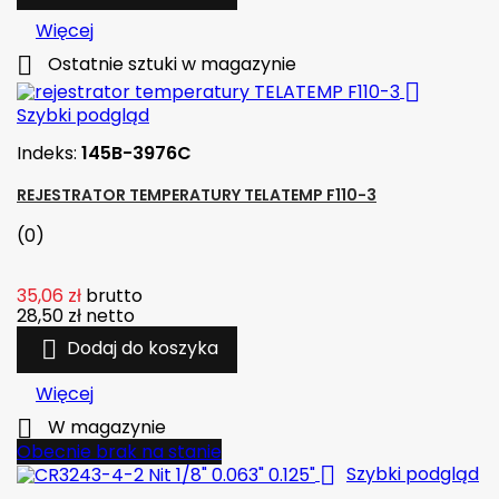
Więcej

Ostatnie sztuki w magazynie

Szybki podgląd
Indeks:
145B-3976C
REJESTRATOR TEMPERATURY TELATEMP F110-3
(0)
35,06 zł
brutto
28,50 zł
netto

Dodaj do koszyka
Więcej

W magazynie
Obecnie brak na stanie

Szybki podgląd