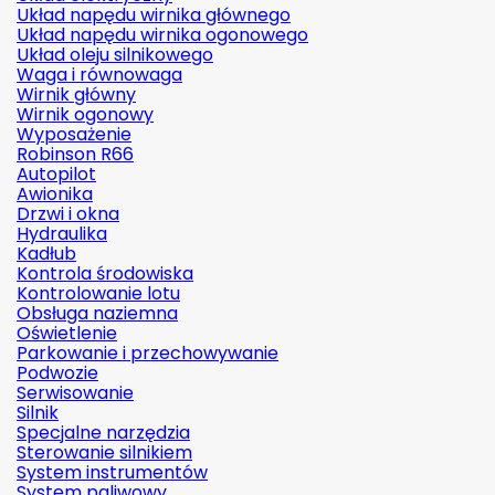
Układ napędu wirnika głównego
Układ napędu wirnika ogonowego
Układ oleju silnikowego
Waga i równowaga
Wirnik główny
Wirnik ogonowy
Wyposażenie
Robinson R66
Autopilot
Awionika
Drzwi i okna
Hydraulika
Kadłub
Kontrola środowiska
Kontrolowanie lotu
Obsługa naziemna
Oświetlenie
Parkowanie i przechowywanie
Podwozie
Serwisowanie
Silnik
Specjalne narzędzia
Sterowanie silnikiem
System instrumentów
System paliwowy