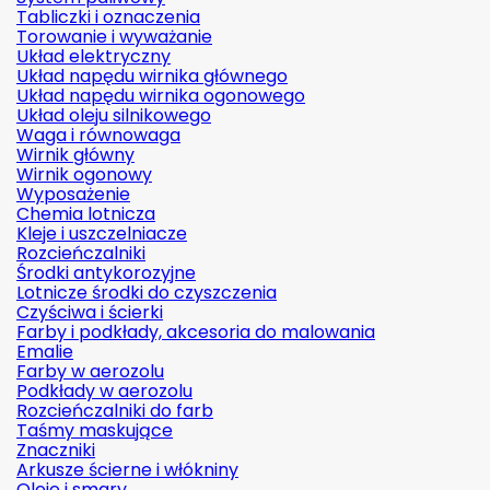
Tabliczki i oznaczenia
Torowanie i wyważanie
Układ elektryczny
Układ napędu wirnika głównego
Układ napędu wirnika ogonowego
Układ oleju silnikowego
Waga i równowaga
Wirnik główny
Wirnik ogonowy
Wyposażenie
Chemia lotnicza
Kleje i uszczelniacze
Rozcieńczalniki
Środki antykorozyjne
Lotnicze środki do czyszczenia
Czyściwa i ścierki
Farby i podkłady, akcesoria do malowania
Emalie
Farby w aerozolu
Podkłady w aerozolu
Rozcieńczalniki do farb
Taśmy maskujące
Znaczniki
Arkusze ścierne i włókniny
Oleje i smary