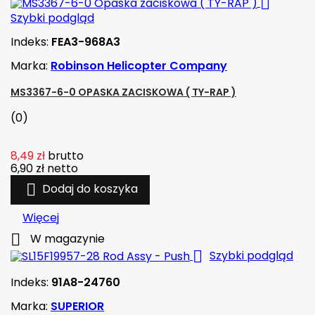

Szybki podgląd
Indeks:
FEA3-968A3
Marka:
Robinson Helicopter Company
MS3367-6-0 OPASKA ZACISKOWA ( TY-RAP )
(0)
8,49 zł
brutto
6,90 zł
netto

Dodaj do koszyka
Więcej

W magazynie

Szybki podgląd
Indeks:
91A8-24760
Marka:
SUPERIOR