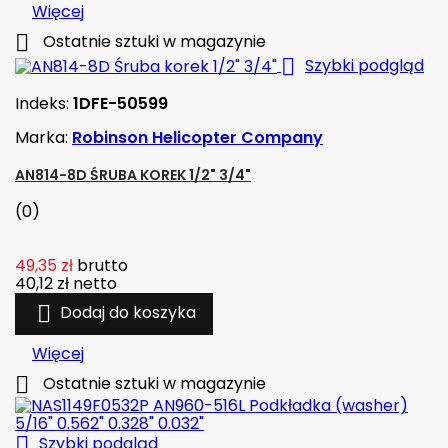
Więcej

Ostatnie sztuki w magazynie

Szybki podgląd
Indeks:
1DFE-50599
Marka:
Robinson Helicopter Company
AN814-8D ŚRUBA KOREK 1/2" 3/4"
(0)
49,35 zł
brutto
40,12 zł
netto

Dodaj do koszyka
Więcej

Ostatnie sztuki w magazynie

Szybki podgląd