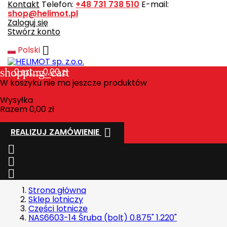
Kontakt
Telefon:
+48 731 738 510
E-mail:
shop@helimot.pl
Zaloguj się
Stwórz konto

Polski
shopping_cart
0
szt. - 0,00 zł
W koszyku nie ma jeszcze produktów
Wysyłka
Razem
0,00 zł

REALIZUJ ZAMÓWIENIE



Strona główna
Sklep lotniczy
Części lotnicze
NAS6603-14 Śruba (bolt) 0.875" 1.220"