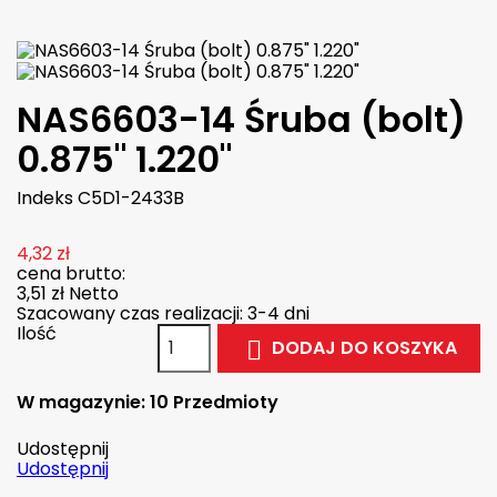
NAS6603-14 Śruba (bolt)
0.875" 1.220"
Indeks
C5D1-2433B
4,32 zł
cena brutto:
3,51 zł
Netto
Szacowany czas realizacji: 3-4 dni
Ilość
DODAJ DO KOSZYKA

W magazynie:
10 Przedmioty
Udostępnij
Udostępnij