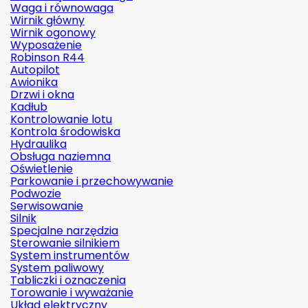
Waga i równowaga
Wirnik główny
Wirnik ogonowy
Wyposażenie
Robinson R44
Autopilot
Awionika
Drzwi i okna
Kadłub
Kontrolowanie lotu
Kontrola środowiska
Hydraulika
Obsługa naziemna
Oświetlenie
Parkowanie i przechowywanie
Podwozie
Serwisowanie
Silnik
Specjalne narzędzia
Sterowanie silnikiem
System instrumentów
System paliwowy
Tabliczki i oznaczenia
Torowanie i wyważanie
Układ elektryczny