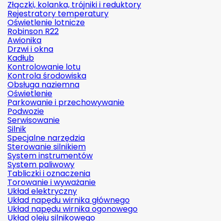
Złączki, kolanka, trójniki i reduktory
Rejestratory temperatury
Oświetlenie lotnicze
Robinson R22
Awionika
Drzwi i okna
Kadłub
Kontrolowanie lotu
Kontrola środowiska
Obsługa naziemna
Oświetlenie
Parkowanie i przechowywanie
Podwozie
Serwisowanie
Silnik
Specjalne narzędzia
Sterowanie silnikiem
System instrumentów
System paliwowy
Tabliczki i oznaczenia
Torowanie i wyważanie
Układ elektryczny
Układ napędu wirnika głównego
Układ napędu wirnika ogonowego
Układ oleju silnikowego