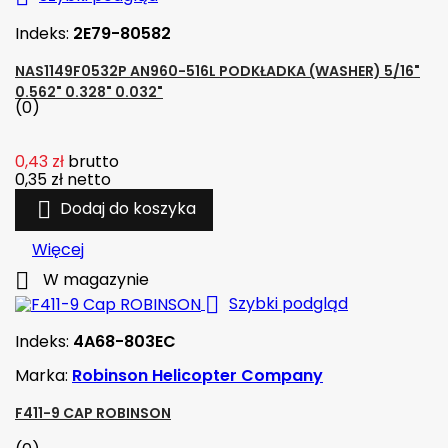
Indeks:
2E79-80582
NAS1149F0532P AN960-516L PODKŁADKA (WASHER) 5/16"
0.562" 0.328" 0.032"
(0)
0,43 zł
brutto
0,35 zł
netto

Dodaj do koszyka
Więcej

W magazynie

Szybki podgląd
Indeks:
4A68-803EC
Marka:
Robinson Helicopter Company
F411-9 CAP ROBINSON