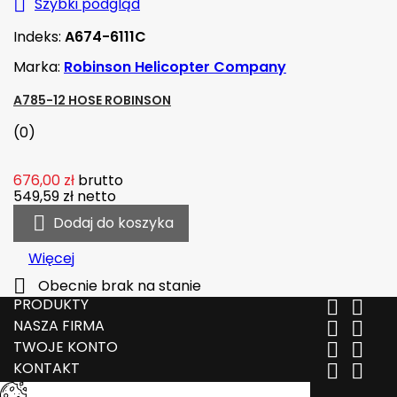

Szybki podgląd
Indeks:
A674-6111C
Marka:
Robinson Helicopter Company
A785-12 HOSE ROBINSON
(0)
676,00 zł
brutto
549,59 zł
netto

Dodaj do koszyka
Więcej

Obecnie brak na stanie
PRODUKTY


NASZA FIRMA


TWOJE KONTO


KONTAKT

