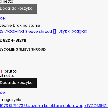
zł
netto
Dodaj do koszyka
cej
ecnie brak na stanie

Szybki podgląd
s:
82D4-812FB
 LYCOMING SLEEVE SHROUD
zł
brutto
zł
netto
Dodaj do koszyka
cej
magazynie