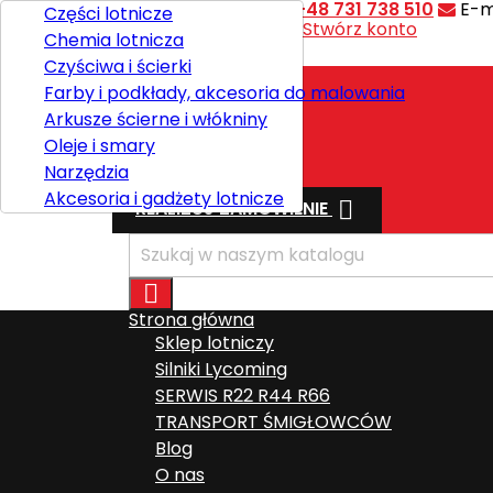
Kontakt
Telefon:
+48 731 738 510
E-m
Części lotnicze
Witaj,
Zaloguj się
lub
Stwórz konto
Chemia lotnicza

Polski
Czyściwa i ścierki
Farby i podkłady, akcesoria do malowania
Arkusze ścierne i włókniny
Wysyłka
Oleje i smary
Razem
0,00 zł
Narzędzia
Akcesoria i gadżety lotnicze

REALIZUJ ZAMÓWIENIE

Strona główna
Sklep lotniczy
Silniki Lycoming
SERWIS R22 R44 R66
TRANSPORT ŚMIGŁOWCÓW
Blog
O nas