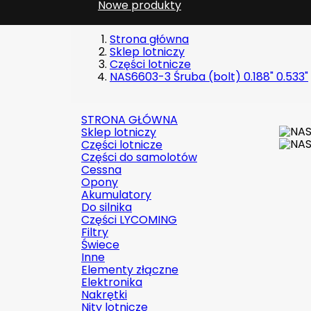
Nowe produkty
Strona główna
Sklep lotniczy
Części lotnicze
NAS6603-3 Śruba (bolt) 0.188" 0.533"
STRONA GŁÓWNA
Sklep lotniczy
Części lotnicze
Części do samolotów
Cessna
Opony
Akumulatory
Do silnika
Części LYCOMING
Filtry
Świece
Inne
Elementy złączne
Elektronika
Nakrętki
Nity lotnicze