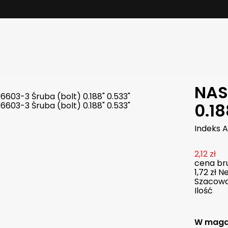
NAS
0.18
Indeks
A
2,12 zł
cena bru
1,72 zł
Ne
Szacowan
Ilość
W maga