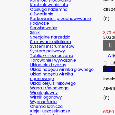
Kontrola środowiska
Kontrolowanie lotu
Obsługa naziemna
CR3243
Oświetlenie
Parkowanie i przechowywanie
(0)
Podwozie
Serwisowanie
Silnik
3,73 z
Specjalne narzędzia
3,03 z
Sterowanie silnikiem

System instrumentów
System paliwowy
Wię
Tabliczki i oznaczenia
Torowanie i wyważanie

Ob
Układ elektryczny
Obecn
Układ napędu wirnika głównego
Układ napędu wirnika
ogonowego
Indek
Układ oleju silnikowego
Waga i równowaga
AB-516
Wirnik główny
Wirnik ogonowy
(0)
Wyposażenie
Chemia lotnicza
Kleje i uszczelniacze
63,50 