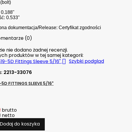
(bolt)
 0.188"
ć: 0.533"
na dokumentacja/Release: Certyfikat zgodności
mentarze (0)
ie nie dodano żadnej recenzji.
nych produktów w tej samej kategorii:

Szybki podgląd
s:
2213-33076
5D FITTINGS SLEEVE 5/16"
ł
brutto
ł
netto
Dodaj do koszyka