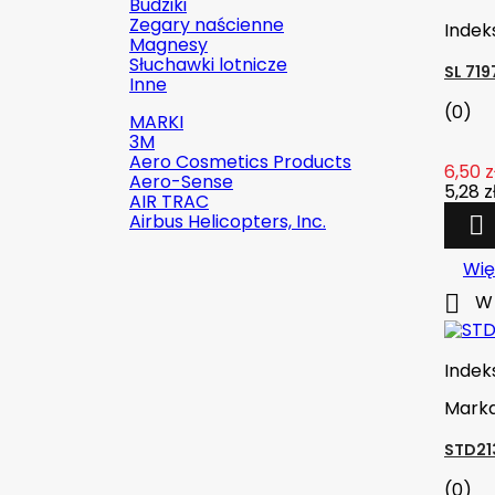
Budziki
Zegary naścienne
Indek
Magnesy
Słuchawki lotnicze
SL 71
Inne
(0)
MARKI
3M
Aero Cosmetics Products
6,50 z
Aero-Sense
5,28 z
AIR TRAC
Airbus Helicopters, Inc.

Wię

W 

Szybki podgląd
Indeks:
2142-509C2
Indek
Marka:
Robinson Helicopter
Mark
Company
STD213
AN526C-832-R8 ŚRUBKA 1/2" (8-
32)
(0)