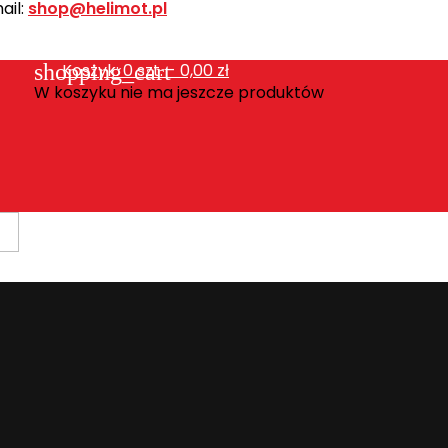
ail:
shop@helimot.pl
shopping_cart
Koszyk:
0
szt. - 0,00 zł
W koszyku nie ma jeszcze produktów