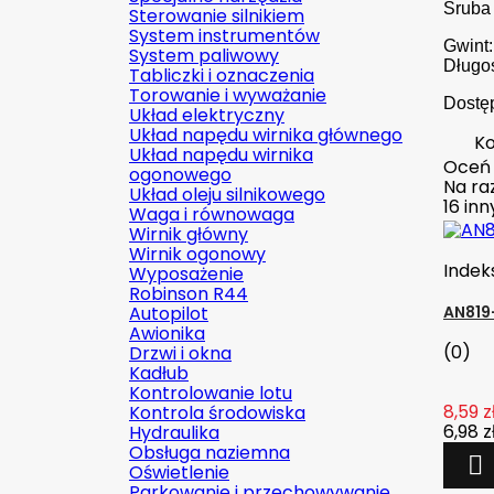
Śruba 
Sterowanie silnikiem
System instrumentów
Gwint:
System paliwowy
Długoś
Tabliczki i oznaczenia
Torowanie i wyważanie
Dostęp
Układ elektryczny
Układ napędu wirnika głównego
Ko
Układ napędu wirnika
Oceń
ogonowego
Na raz
Układ oleju silnikowego
16 in
Waga i równowaga
Wirnik główny
Wirnik ogonowy
Indek
Wyposażenie
Robinson R44
Autopilot
AN819-
Awionika
(0)
Drzwi i okna
Kadłub
Kontrolowanie lotu
8,59 z
Kontrola środowiska
6,98 z
Hydraulika
Obsługa naziemna

Oświetlenie
Parkowanie i przechowywanie