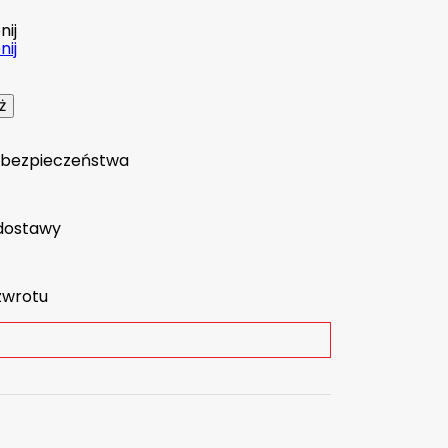
ij
ij
a bezpieczeństwa
dostawy
zwrotu