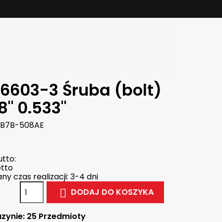
6603-3 Śruba (bolt)
8" 0.533"
B7B-508AE
tto:
tto
y czas realizacji: 3-4 dni
DODAJ DO KOSZYKA

zynie:
25 Przedmioty