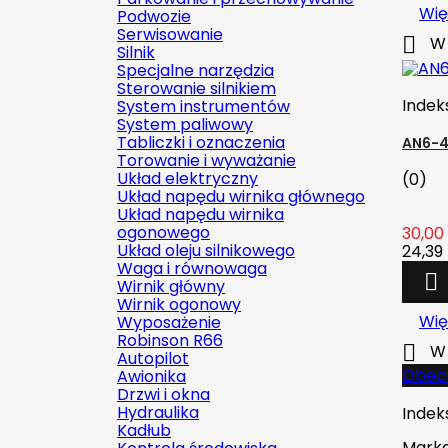
Wię
Podwozie
Serwisowanie

W 
Silnik
Specjalne narzędzia
Sterowanie silnikiem
Indek
System instrumentów
System paliwowy
Tabliczki i oznaczenia
AN6-4
Torowanie i wyważanie
Układ elektryczny
(0)
Układ napędu wirnika głównego
Układ napędu wirnika
ogonowego
30,00 
Układ oleju silnikowego
24,39 
Waga i równowaga

Wirnik główny
Wirnik ogonowy
Wię
Wyposażenie
Robinson R66

W 
Autopilot
Obecn
Awionika
Drzwi i okna
Hydraulika
Indek
Kadłub
Mark