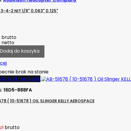
-4-2 NIT 1/8" 0.063" 0.125"
ł
brutto
ł
netto
Dodaj do koszyka
cej
ecnie brak na stanie
ie brak na stanie
s:
16D5-888FA
78 ( 10-51678 ) OIL SLINGER KELLY AEROSPACE
zł
brutto