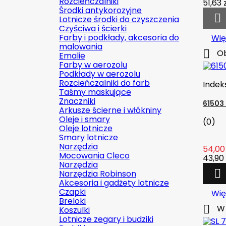
Rozcieńczalniki
51,63 
Środki antykorozyjne

Lotnicze środki do czyszczenia
Czyściwa i ścierki
Farby i podkłady, akcesoria do
Wię
malowania

Ob
Emalie
Farby w aerozolu
Podkłady w aerozolu
Rozcieńczalniki do farb
Indek
Taśmy maskujące
Znaczniki
61503
Arkusze ścierne i włókniny
Oleje i smary
(0)
Oleje lotnicze
Smary lotnicze
Narzędzia
54,00 
Mocowania Cleco
43,90 
Narzędzia

Narzędzia Robinson
Akcesoria i gadżety lotnicze
Czapki
Wię
Breloki

W 
Koszulki
Lotnicze zegary i budziki