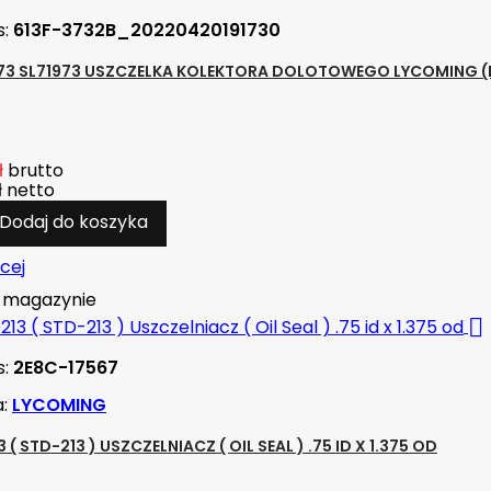
s:
613F-3732B_20220420191730
973 SL71973 USZCZELKA KOLEKTORA DOLOTOWEGO LYCOMING (I
ł
brutto
ł
netto
Dodaj do koszyka
cej
magazynie

s:
2E8C-17567
a:
LYCOMING
 ( STD-213 ) USZCZELNIACZ ( OIL SEAL ) .75 ID X 1.375 OD