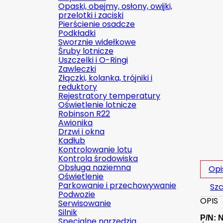
Opaski, obejmy, osłony, owijki,
przelotki i zaciski
Pierścienie osadcze
Podkładki
Sworznie widełkowe
Śruby lotnicze
Uszczelki i O-Ringi
Zawleczki
Złączki, kolanka, trójniki i
reduktory
Rejestratory temperatury
Oświetlenie lotnicze
Robinson R22
Awionika
Drzwi i okna
Kadłub
Kontrolowanie lotu
Kontrola środowiska
Obsługa naziemna
Opi
Oświetlenie
Parkowanie i przechowywanie
Szc
Podwozie
OPIS
Serwisowanie
Silnik
P/N: 
Specjalne narzędzia