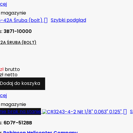
cej
magazynie

Szybki podgląd
s:
3B71-10000
2A ŚRUBA (BOLT)
zł
brutto
zł
netto
Dodaj do koszyka
cej
magazynie

ie brak na stanie
S
s:
6D7F-512BB
a:
Robinson Helicopter Company