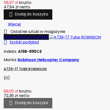
58,97 zł
brutto
47,94 zł
netto

Dodaj do koszyka
Więcej

Ostatnie sztuki w magazynie
Obecnie brak na stanie

Szybki podgląd
Indeks:
A19B-895CE
Marka:
Robinson Helicopter Company
A729-17 TUBE ROBINSON
(0)
89,00 zł
brutto
72,36 zł
netto

Dodaj do koszyka