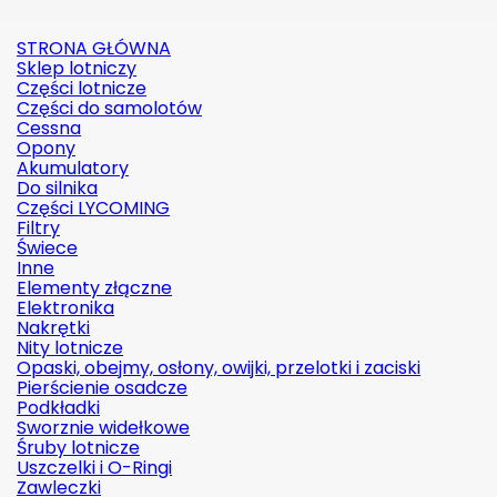
STRONA GŁÓWNA
Sklep lotniczy
Części lotnicze
Części do samolotów
Cessna
Opony
Akumulatory
Do silnika
Części LYCOMING
Filtry
Świece
Inne
Elementy złączne
Elektronika
Nakrętki
Nity lotnicze
Opaski, obejmy, osłony, owijki, przelotki i zaciski
Pierścienie osadcze
Podkładki
Sworznie widełkowe
Śruby lotnicze
Uszczelki i O-Ringi
Zawleczki