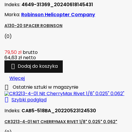
Indeks:
4649-31369_20240618145431
Marka:
Robinson Helicopter Company
A130-20 SPACER ROBINSON
(0)
79,50 zł
brutto
64,63 zł
netto

Dodaj do koszyka
Więcej

Ostatnie sztuki w magazynie

Szybki podgląd
Indeks:
CAB5-518BA_20220523124530
CR3213-4-01 NIT CHERRYMAX RIVET 1/8" 0.025" 0.062"