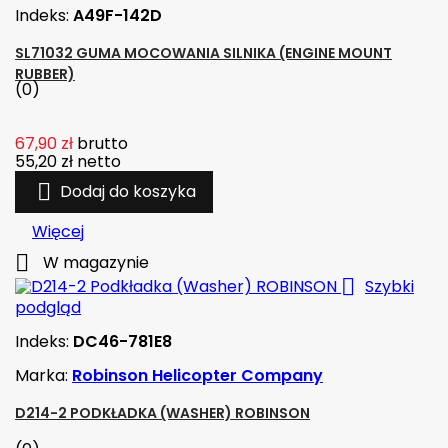
Indeks:
A49F-142D
SL71032 GUMA MOCOWANIA SILNIKA (ENGINE MOUNT
RUBBER)
(0)
67,90 zł
brutto
55,20 zł
netto

Dodaj do koszyka
Więcej

W magazynie

Szybki
podgląd
Indeks:
DC46-781E8
Marka:
Robinson Helicopter Company
D214-2 PODKŁADKA (WASHER) ROBINSON