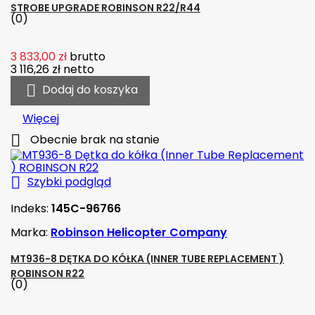
STROBE UPGRADE ROBINSON R22/R44
(0)
3 833,00 zł
brutto
3 116,26 zł
netto

Dodaj do koszyka
Więcej

Obecnie brak na stanie

Szybki podgląd
Indeks:
145C-96766
Marka:
Robinson Helicopter Company
MT936-8 DĘTKA DO KÓŁKA (INNER TUBE REPLACEMENT )
ROBINSON R22
(0)