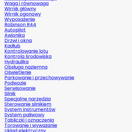
Waga i równowaga
Wirnik główny
Wirnik ogonowy
Wyposażenie
Robinson R44
Autopilot
Awionika
Drzwi i okna
Kadłub
Kontrolowanie lotu
Kontrola środowiska
Hydraulika
Obsługa naziemna
Oświetlenie
Parkowanie i przechowywanie
Podwozie
Serwisowanie
Silnik
Specjalne narzędzia
Sterowanie silnikiem
System instrumentów
System paliwowy
Tabliczki i oznaczenia
Torowanie i wyważanie
Układ elektryczny