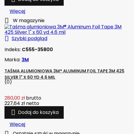
Więcej

W magazynie

Szybki podgląd
Indeks:
C555-35800
Marka:
3M
TAŚMA ALUMIONIOWA 3M® ALUMINUM FOIL TAPE 3M 425
SILVER 1" X 60 YD 4.6 MIL
(0)
280,00 zł
brutto
227,64 zł
netto

Dodaj do koszyka
Więcej

Ostatnie sztuki w magazynie