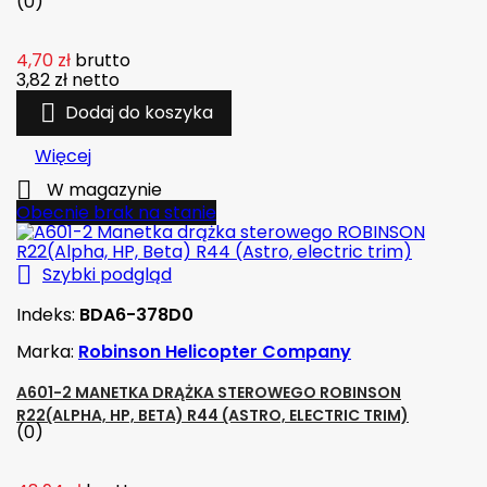
(0)
4,70 zł
brutto
3,82 zł
netto

Dodaj do koszyka
Więcej

W magazynie
Obecnie brak na stanie

Szybki podgląd
Indeks:
BDA6-378D0
Marka:
Robinson Helicopter Company
A601-2 MANETKA DRĄŻKA STEROWEGO ROBINSON
R22(ALPHA, HP, BETA) R44 (ASTRO, ELECTRIC TRIM)
(0)