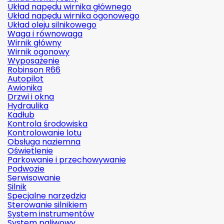
Układ napędu wirnika głównego
Układ napędu wirnika ogonowego
Układ oleju silnikowego
Waga i równowaga
Wirnik główny
Wirnik ogonowy
Wyposażenie
Robinson R66
Autopilot
Awionika
Drzwi i okna
Hydraulika
Kadłub
Kontrola środowiska
Kontrolowanie lotu
Obsługa naziemna
Oświetlenie
Parkowanie i przechowywanie
Podwozie
Serwisowanie
Silnik
Specjalne narzędzia
Sterowanie silnikiem
System instrumentów
System paliwowy