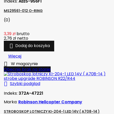
Indeks:
AEE5-956F1
MS29561-012 O-RING
(0)
3,39 zł
brutto
2,76 zł
netto

Dodaj do koszyka
Więcej

W magazynie
Obecnie brak na stanie

Szybki podgląd
Indeks:
372A-47221
Marka:
Robinson Helicopter Company
STROBOSKOP LOTNICZY KI-204-1 LED 14V ( A708-14 )