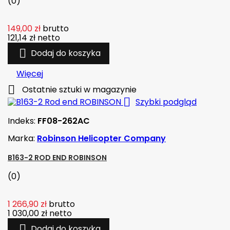
(0)
149,00 zł
brutto
121,14 zł
netto

Dodaj do koszyka
Więcej

Ostatnie sztuki w magazynie

Szybki podgląd
Indeks:
FF08-262AC
Marka:
Robinson Helicopter Company
B163-2 ROD END ROBINSON
(0)
1 266,90 zł
brutto
1 030,00 zł
netto

Dodaj do koszyka