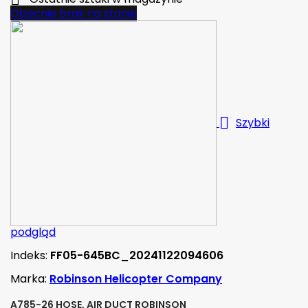
Obecnie brak na stanie

Szybki
podgląd
Indeks:
FF05-645BC_20241122094606
Marka:
Robinson Helicopter Company
A785-26 HOSE, AIR DUCT ROBINSON