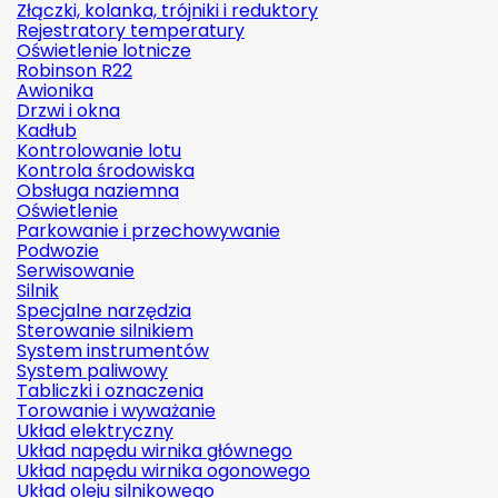
Złączki, kolanka, trójniki i reduktory
Rejestratory temperatury
Oświetlenie lotnicze
Robinson R22
Awionika
Drzwi i okna
Kadłub
Kontrolowanie lotu
Kontrola środowiska
Obsługa naziemna
Oświetlenie
Parkowanie i przechowywanie
Podwozie
Serwisowanie
Silnik
Specjalne narzędzia
Sterowanie silnikiem
System instrumentów
System paliwowy
Tabliczki i oznaczenia
Torowanie i wyważanie
Układ elektryczny
Układ napędu wirnika głównego
Układ napędu wirnika ogonowego
Układ oleju silnikowego