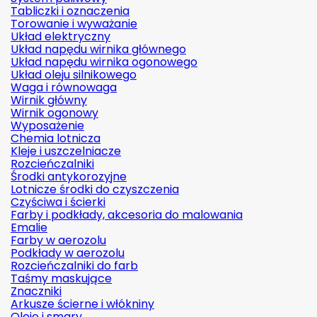
Tabliczki i oznaczenia
Torowanie i wyważanie
Układ elektryczny
Układ napędu wirnika głównego
Układ napędu wirnika ogonowego
Układ oleju silnikowego
Waga i równowaga
Wirnik główny
Wirnik ogonowy
Wyposażenie
Chemia lotnicza
Kleje i uszczelniacze
Rozcieńczalniki
Środki antykorozyjne
Lotnicze środki do czyszczenia
Czyściwa i ścierki
Farby i podkłady, akcesoria do malowania
Emalie
Farby w aerozolu
Podkłady w aerozolu
Rozcieńczalniki do farb
Taśmy maskujące
Znaczniki
Arkusze ścierne i włókniny
Oleje i smary