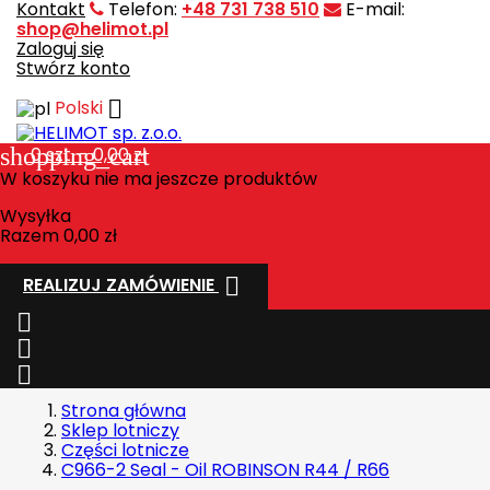
Kontakt
Telefon:
+48 731 738 510
E-mail:
shop@helimot.pl
Zaloguj się
Stwórz konto

Polski
shopping_cart
0
szt. - 0,00 zł
W koszyku nie ma jeszcze produktów
Wysyłka
Razem
0,00 zł

REALIZUJ ZAMÓWIENIE



Strona główna
Sklep lotniczy
Części lotnicze
C966-2 Seal - Oil ROBINSON R44 / R66