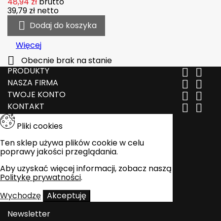
48,94 zł
brutto
39,79 zł
netto

Dodaj do koszyka
Więcej

Obecnie brak na stanie
PRODUKTY


NASZA FIRMA


TWOJE KONTO


KONTAKT


Pliki cookies
Ten sklep używa plików cookie w celu
poprawy jakości przeglądania.
Aby uzyskać więcej informacji, zobacz naszą
Politykę prywatności
.
Wychodzę
Akceptuję
Newsletter