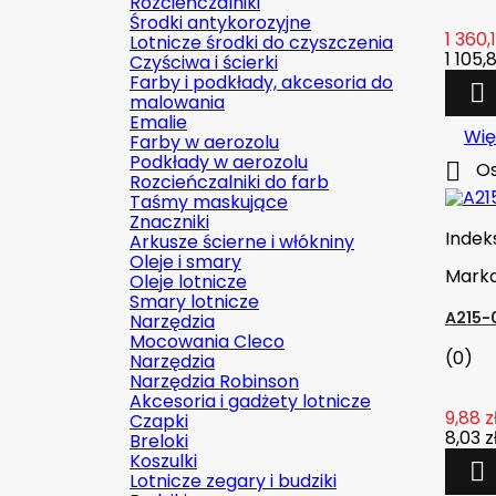
Rozcieńczalniki
Środki antykorozyjne
1 360,1
Lotnicze środki do czyszczenia
1 105,8
Czyściwa i ścierki
Farby i podkłady, akcesoria do

malowania
Emalie
Wię
Farby w aerozolu
Podkłady w aerozolu

Os
Rozcieńczalniki do farb
Taśmy maskujące
Znaczniki
Indek
Arkusze ścierne i włókniny
Oleje i smary
Mark
Oleje lotnicze
Smary lotnicze
A215-
Narzędzia
Mocowania Cleco
(0)
Narzędzia
Narzędzia Robinson
Akcesoria i gadżety lotnicze
9,88 z
Czapki
8,03 z
Breloki
Koszulki

Lotnicze zegary i budziki