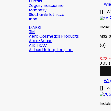
Budziki
Wię
Zegary naścienne
Magnesy

W 
Słuchawki lotnicze
Inne
Indek
MARKI
3M
Aero Cosmetics Products
MS210
Aero-Sense
AIR TRAC
(0)
Airbus Helicopters, Inc.
3,73 z
3,03 z


Szybki podgląd
Wię
Indeks:
2142-509C2

W 
Marka:
Robinson Helicopter
Company
Indek
AN526C-832-R8 ŚRUBKA 1/2" (8-
32)