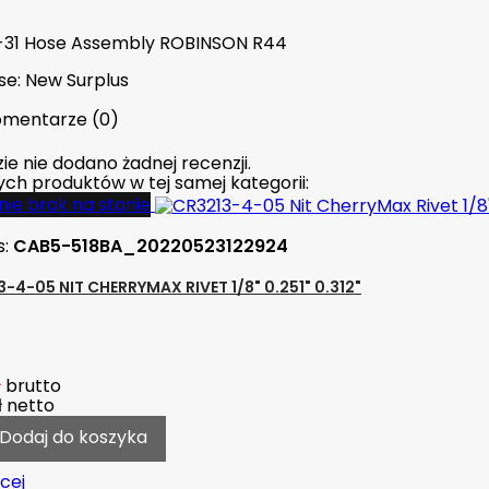
31 Hose Assembly ROBINSON R44
se: New Surplus
mentarze (0)
ie nie dodano żadnej recenzji.
nych produktów w tej samej kategorii:
ie brak na stanie
s:
CAB5-518BA_20220523122924
-4-05 NIT CHERRYMAX RIVET 1/8" 0.251" 0.312"
ł
brutto
ł
netto
Dodaj do koszyka
cej