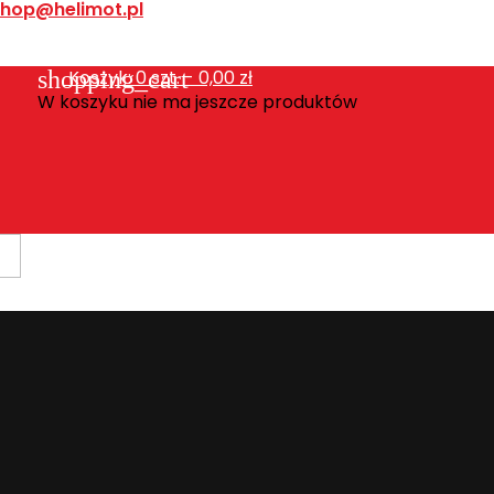
shop@helimot.pl
shopping_cart
Koszyk:
0
szt. - 0,00 zł
W koszyku nie ma jeszcze produktów