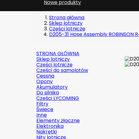
Nowe produkty
Strona główna
Sklep lotniczy
Części lotnicze
D205-31 Hose Assembly ROBINSON 
STRONA GŁÓWNA
Sklep lotniczy
Części lotnicze
Części do samolotów
Cessna
Opony
Akumulatory
Do silnika
Części LYCOMING
Filtry
Świece
Inne
Elementy złączne
Elektronika
Nakrętki
Nity lotnicze