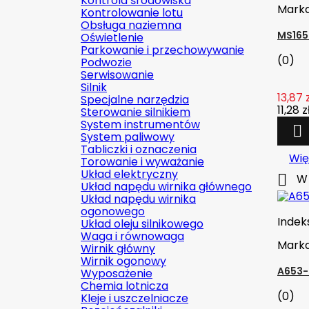
Kontrola środowiska
Mark
Kontrolowanie lotu
Obsługa naziemna
MS165
Oświetlenie
Parkowanie i przechowywanie
(0)
Podwozie
Serwisowanie
Silnik
13,87 
Specjalne narzędzia
11,28 z
Sterowanie silnikiem
System instrumentów

System paliwowy
Tabliczki i oznaczenia
Wię
Torowanie i wyważanie
Układ elektryczny

W 
Układ napędu wirnika głównego
Układ napędu wirnika
ogonowego
Indek
Układ oleju silnikowego
Waga i równowaga
Mark
Wirnik główny
Wirnik ogonowy
A653-
Wyposażenie
Chemia lotnicza
(0)
Kleje i uszczelniacze