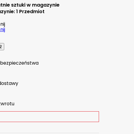
tnie sztuki w magazynie
zynie:
1 Przedmiot
ij
ij
a bezpieczeństwa
dostawy
zwrotu