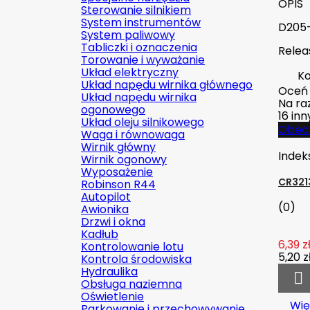
OPIS
Sterowanie silnikiem
System instrumentów
D205-
System paliwowy
Tabliczki i oznaczenia
Relea
Torowanie i wyważanie
Układ elektryczny
Ko
Układ napędu wirnika głównego
Oceń
Układ napędu wirnika
Na raz
ogonowego
16 in
Układ oleju silnikowego
Obecn
Waga i równowaga
Wirnik główny
Indek
Wirnik ogonowy
Wyposażenie
CR3213
Robinson R44
Autopilot
(0)
Awionika
Drzwi i okna
Kadłub
6,39 z
Kontrolowanie lotu
5,20 z
Kontrola środowiska
Hydraulika

Obsługa naziemna
Oświetlenie
Wię
Parkowanie i przechowywanie