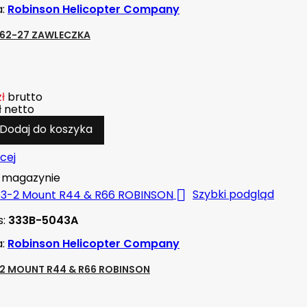
a:
Robinson Helicopter Company
62-27 ZAWLECZKA
zł
brutto
ł
netto
Dodaj do koszyka
cej
magazynie

Szybki podgląd
s:
333B-5043A
a:
Robinson Helicopter Company
2 MOUNT R44 & R66 ROBINSON