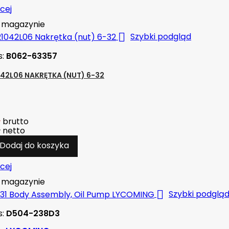
cej
magazynie

Szybki podgląd
s:
B062-63357
42L06 NAKRĘTKA (NUT) 6-32
ł
brutto
ł
netto
Dodaj do koszyka
cej
magazynie

Szybki podglą
s:
D504-238D3