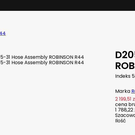
R44
D20
ROB
Indeks
5
Marka
R
2 199,51 z
cena bru
1 788,22 
Szacowan
Ilość