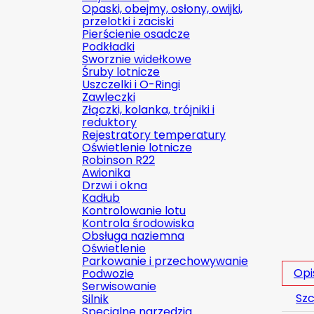
Opaski, obejmy, osłony, owijki,
przelotki i zaciski
Pierścienie osadcze
Podkładki
Sworznie widełkowe
Śruby lotnicze
Uszczelki i O-Ringi
Zawleczki
Złączki, kolanka, trójniki i
reduktory
Rejestratory temperatury
Oświetlenie lotnicze
Robinson R22
Awionika
Drzwi i okna
Kadłub
Kontrolowanie lotu
Kontrola środowiska
Obsługa naziemna
Oświetlenie
Parkowanie i przechowywanie
Opi
Podwozie
Serwisowanie
Szc
Silnik
Specjalne narzędzia