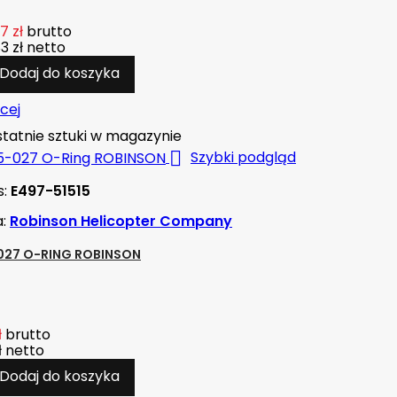
7 zł
brutto
3 zł
netto
Dodaj do koszyka
cej
tatnie sztuki w magazynie

Szybki podgląd
s:
E497-51515
a:
Robinson Helicopter Company
027 O-RING ROBINSON
ł
brutto
ł
netto
Dodaj do koszyka