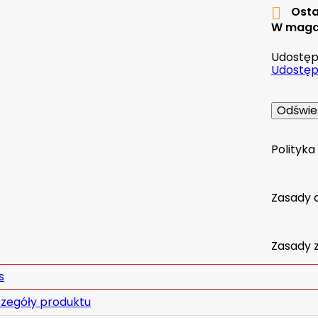
Osta

W maga
Udostępn
Udostępn
Polityk
Zasady 
Zasady 
s
zegóły produktu