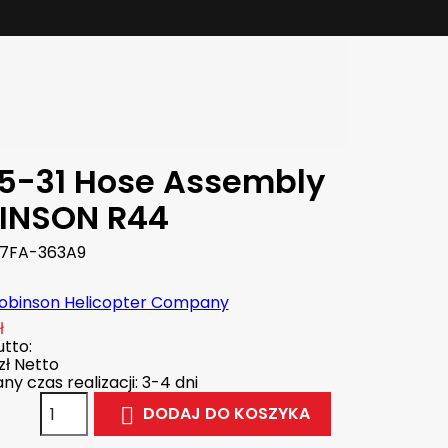
5-31 Hose Assembly
INSON R44
7FA-363A9
obinson Helicopter Company
ł
tto:
zł
Netto
y czas realizacji: 3-4 dni
DODAJ DO KOSZYKA
