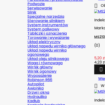
Podwozie

Ob
Serwisowanie
Silnik
Specjalne narzędzia
Indek
Sterowanie silnikiem
System instrumentów
Mark
System paliwowy
Tabliczki i oznaczenia
MS210
Torowanie i wyważanie
Układ elektryczny
(0)
Układ napędu wirnika głównego
Układ napędu wirnika
ogonowego
5,20 z
Układ oleju silnikowego
4,23 z
Waga i równowaga
Wirnik główny

Wirnik ogonowy
Wyposażenie
Wię
Robinson R66
Autopilot

W 
Awionika
Drzwi i okna
Hydraulika
Indek
Kadłub