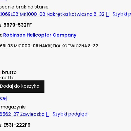
ecnie brak na stanie

Szybki 
s:
5679-532FF
a:
Robinson Helicopter Company
69L08 MK1000-08 NAKRĘTKA KOTWICZNA 8-32
ł
brutto
ł
netto
Dodaj do koszyka
cej
magazynie

Szybki podgląd
s:
E531-222F9