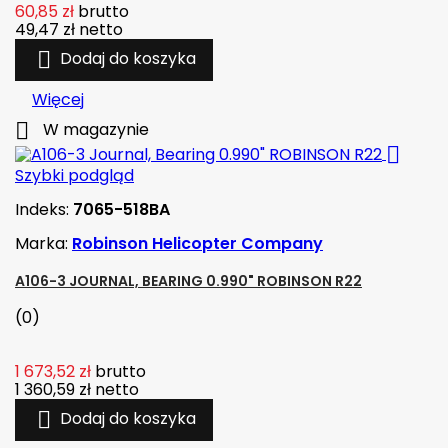
60,85 zł
brutto
49,47 zł
netto

Dodaj do koszyka
Więcej

W magazynie

Szybki podgląd
Indeks:
7065-518BA
Marka:
Robinson Helicopter Company
A106-3 JOURNAL, BEARING 0.990" ROBINSON R22
(0)
1 673,52 zł
brutto
1 360,59 zł
netto

Dodaj do koszyka