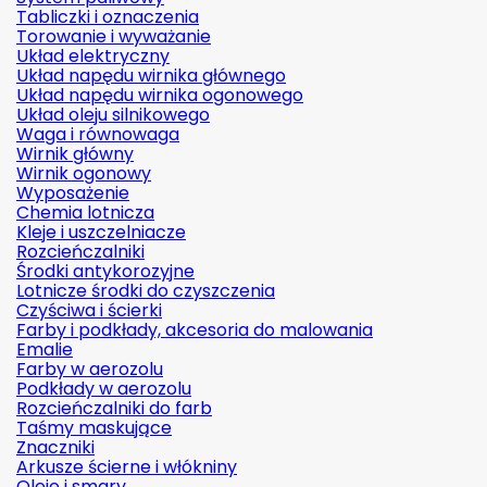
Tabliczki i oznaczenia
Torowanie i wyważanie
Układ elektryczny
Układ napędu wirnika głównego
Układ napędu wirnika ogonowego
Układ oleju silnikowego
Waga i równowaga
Wirnik główny
Wirnik ogonowy
Wyposażenie
Chemia lotnicza
Kleje i uszczelniacze
Rozcieńczalniki
Środki antykorozyjne
Lotnicze środki do czyszczenia
Czyściwa i ścierki
Farby i podkłady, akcesoria do malowania
Emalie
Farby w aerozolu
Podkłady w aerozolu
Rozcieńczalniki do farb
Taśmy maskujące
Znaczniki
Arkusze ścierne i włókniny
Oleje i smary