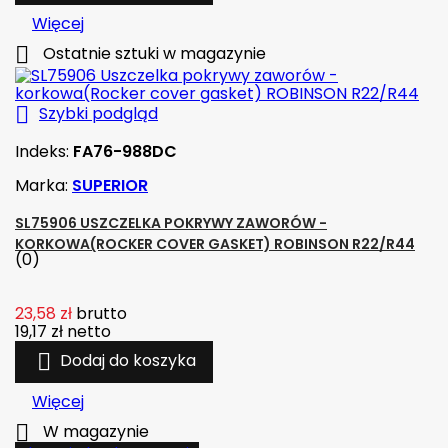
Więcej

Ostatnie sztuki w magazynie

Szybki podgląd
Indeks:
FA76-988DC
Marka:
SUPERIOR
SL75906 USZCZELKA POKRYWY ZAWORÓW -
KORKOWA(ROCKER COVER GASKET) ROBINSON R22/R44
(0)
23,58 zł
brutto
19,17 zł
netto

Dodaj do koszyka
Więcej

W magazynie