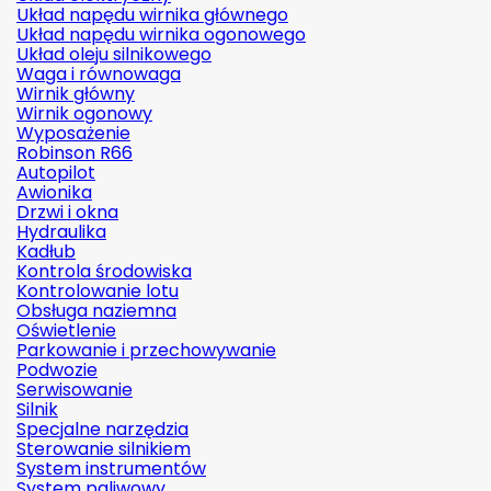
Układ napędu wirnika głównego
Układ napędu wirnika ogonowego
Układ oleju silnikowego
Waga i równowaga
Wirnik główny
Wirnik ogonowy
Wyposażenie
Robinson R66
Autopilot
Awionika
Drzwi i okna
Hydraulika
Kadłub
Kontrola środowiska
Kontrolowanie lotu
Obsługa naziemna
Oświetlenie
Parkowanie i przechowywanie
Podwozie
Serwisowanie
Silnik
Specjalne narzędzia
Sterowanie silnikiem
System instrumentów
System paliwowy