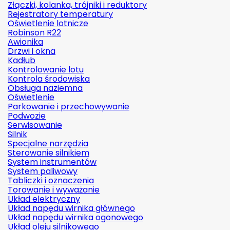
Złączki, kolanka, trójniki i reduktory
Rejestratory temperatury
Oświetlenie lotnicze
Robinson R22
Awionika
Drzwi i okna
Kadłub
Kontrolowanie lotu
Kontrola środowiska
Obsługa naziemna
Oświetlenie
Parkowanie i przechowywanie
Podwozie
Serwisowanie
Silnik
Specjalne narzędzia
Sterowanie silnikiem
System instrumentów
System paliwowy
Tabliczki i oznaczenia
Torowanie i wyważanie
Układ elektryczny
Układ napędu wirnika głównego
Układ napędu wirnika ogonowego
Układ oleju silnikowego