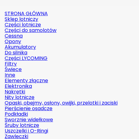
STRONA GŁÓWNA
Sklep lotniczy
Części lotnicze
Części do samolotów
Cessna
Opony
Akumulatory
Do silnika
Części LYCOMING
Filtry
Świece
Inne
Elementy złączne
Elektronika
Nakrętki
Nity lotnicze
Opaski, obejmy, osłony, owijki, przelotki i zaciski
Pierścienie osadcze
Podkładki
Sworznie widełkowe
Śruby lotnicze
Uszczelki i O-Ringi
Zawleczki