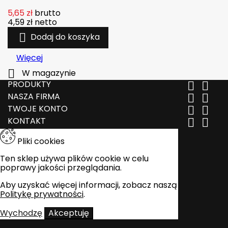
5,65 zł
brutto
4,59 zł
netto

Dodaj do koszyka
Więcej

W magazynie
PRODUKTY


NASZA FIRMA


TWOJE KONTO


KONTAKT


Pliki cookies
Ten sklep używa plików cookie w celu
poprawy jakości przeglądania.
Aby uzyskać więcej informacji, zobacz naszą
Politykę prywatności
.
Wychodzę
Akceptuję