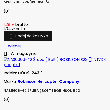
MS35206-226 ŚRUBKA 1/4"
(0)
1,28 zł
brutto
1,04 zł
netto

Dodaj do koszyka
Więcej

W magazynie

Szybki
podgląd
Indeks:
C0C9-243E1
Marka:
Robinson Helicopter Company
NAS6606-42 ŚRUBA ( BOLT ) ROBINSON R22
(0)