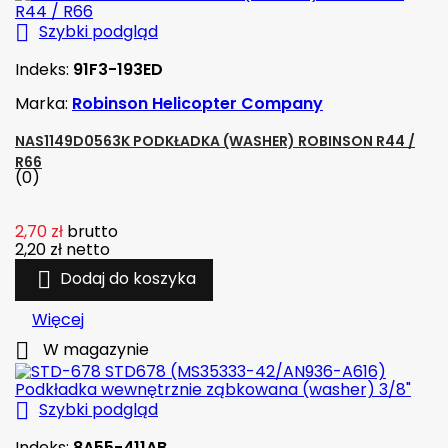

Szybki podgląd
Indeks:
91F3-193ED
Marka:
Robinson Helicopter Company
NAS1149D0563K PODKŁADKA (WASHER) ROBINSON R44 /
R66
(0)
2,70 zł
brutto
2,20 zł
netto

Dodaj do koszyka
Więcej

W magazynie

Szybki podgląd
Indeks:
8A55-411AB