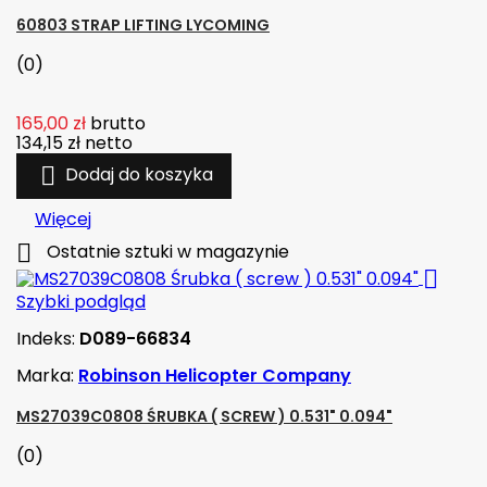
60803 STRAP LIFTING LYCOMING
(0)
165,00 zł
brutto
134,15 zł
netto

Dodaj do koszyka
Więcej

Ostatnie sztuki w magazynie

Szybki podgląd
Indeks:
D089-66834
Marka:
Robinson Helicopter Company
MS27039C0808 ŚRUBKA ( SCREW ) 0.531" 0.094"
(0)