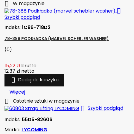

W magazynie

Szybki podgląd
Indeks:
1C86-718D2
78-388 PODKŁADKA (MARVEL SCHEBLER WASHER)
(0)
15,22 zł
brutto
12,37 zł
netto

Dodaj do koszyka
Więcej

Ostatnie sztuki w magazynie

Szybki podgląd
Indeks:
55D5-82606
Marka:
LYCOMING