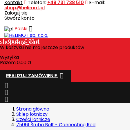
Kontakt
Telefon:
+48 731 738 510
E-mail:
shop@helimot.pl
Zaloguj się
Stwórz konto

Polski
shopping_cart
0
szt. - 0,00 zł
W koszyku nie ma jeszcze produktów
Wysyłka
Razem
0,00 zł

REALIZUJ ZAMÓWIENIE



Strona główna
Sklep lotniczy
Części lotnicze
75061 Śruba Bolt - Connecting Rod