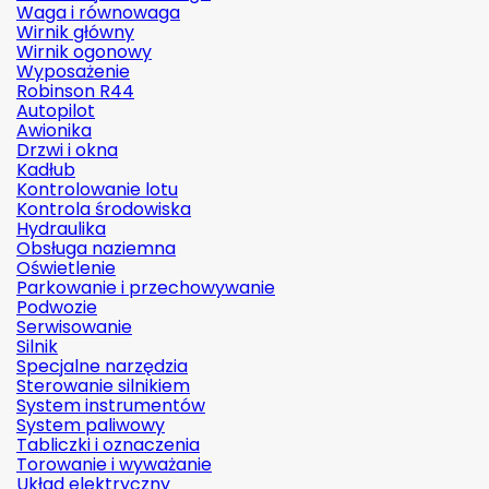
Waga i równowaga
Wirnik główny
Wirnik ogonowy
Wyposażenie
Robinson R44
Autopilot
Awionika
Drzwi i okna
Kadłub
Kontrolowanie lotu
Kontrola środowiska
Hydraulika
Obsługa naziemna
Oświetlenie
Parkowanie i przechowywanie
Podwozie
Serwisowanie
Silnik
Specjalne narzędzia
Sterowanie silnikiem
System instrumentów
System paliwowy
Tabliczki i oznaczenia
Torowanie i wyważanie
Układ elektryczny