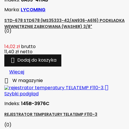
Marka:
LYCOMING
STD-678 STD678 (MS35333-42/AN936-A616) PODKŁADKA
WEWNĘTRZNIE ZĄBKOWANA (WASHER) 3/8"
(0)
14,02 zł
brutto
11,40 zł
netto

Dodaj do koszyka
Więcej

W magazynie

Szybki podgląd
Indeks:
145B-3976C
REJESTRATOR TEMPERATURY TELATEMP F110-3
(0)