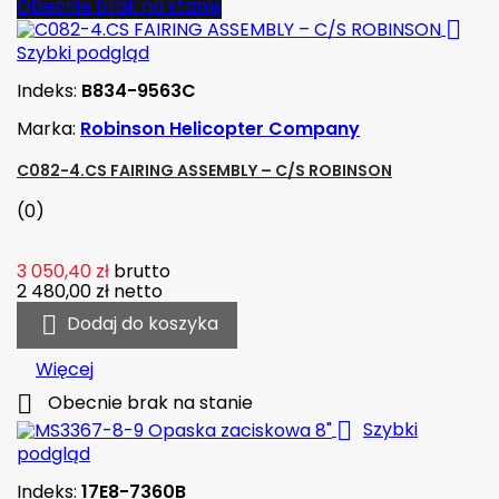
Obecnie brak na stanie

Szybki podgląd
Indeks:
B834-9563C
Marka:
Robinson Helicopter Company
C082-4.CS FAIRING ASSEMBLY – C/S ROBINSON
(0)
3 050,40 zł
brutto
2 480,00 zł
netto

Dodaj do koszyka
Więcej

Obecnie brak na stanie

Szybki
podgląd
Indeks:
17E8-7360B