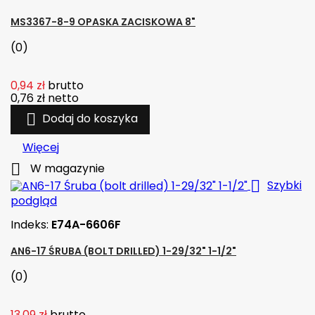
MS3367-8-9 OPASKA ZACISKOWA 8"
(0)
0,94 zł
brutto
0,76 zł
netto

Dodaj do koszyka
Więcej

W magazynie

Szybki
podgląd
Indeks:
E74A-6606F
AN6-17 ŚRUBA (BOLT DRILLED) 1-29/32" 1-1/2"
(0)
13,09 zł
brutto