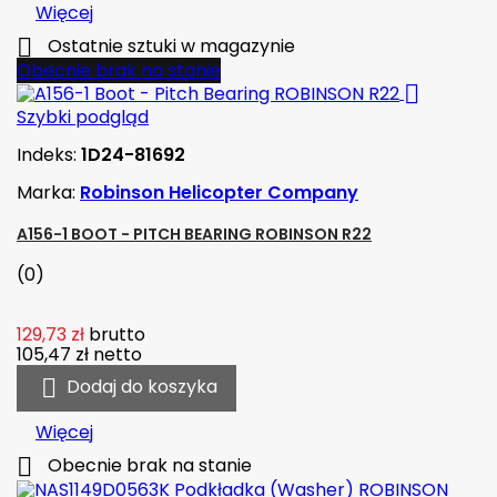
Więcej

Ostatnie sztuki w magazynie
Obecnie brak na stanie

Szybki podgląd
Indeks:
1D24-81692
Marka:
Robinson Helicopter Company
A156-1 BOOT - PITCH BEARING ROBINSON R22
(0)
129,73 zł
brutto
105,47 zł
netto

Dodaj do koszyka
Więcej

Obecnie brak na stanie