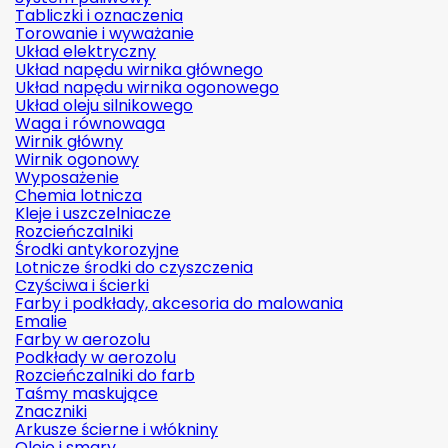
Tabliczki i oznaczenia
Torowanie i wyważanie
Układ elektryczny
Układ napędu wirnika głównego
Układ napędu wirnika ogonowego
Układ oleju silnikowego
Waga i równowaga
Wirnik główny
Wirnik ogonowy
Wyposażenie
Chemia lotnicza
Kleje i uszczelniacze
Rozcieńczalniki
Środki antykorozyjne
Lotnicze środki do czyszczenia
Czyściwa i ścierki
Farby i podkłady, akcesoria do malowania
Emalie
Farby w aerozolu
Podkłady w aerozolu
Rozcieńczalniki do farb
Taśmy maskujące
Znaczniki
Arkusze ścierne i włókniny
Oleje i smary