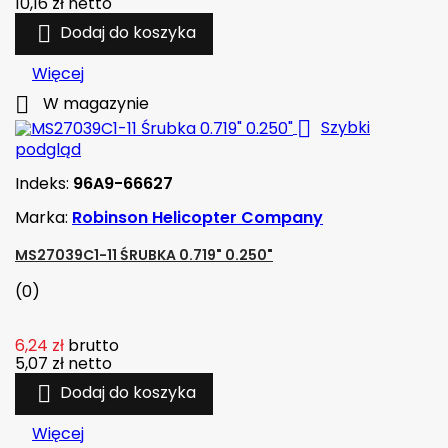
10,16 zł
netto

Dodaj do koszyka
Więcej

W magazynie

Szybki
podgląd
Indeks:
96A9-66627
Marka:
Robinson Helicopter Company
MS27039C1-11 ŚRUBKA 0.719" 0.250"
(0)
6,24 zł
brutto
5,07 zł
netto

Dodaj do koszyka
Więcej