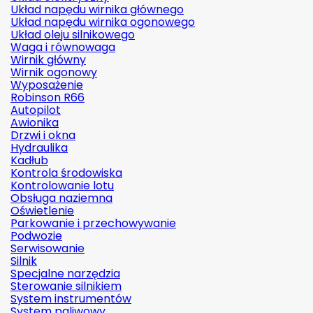
Układ napędu wirnika głównego
Układ napędu wirnika ogonowego
Układ oleju silnikowego
Waga i równowaga
Wirnik główny
Wirnik ogonowy
Wyposażenie
Robinson R66
Autopilot
Awionika
Drzwi i okna
Hydraulika
Kadłub
Kontrola środowiska
Kontrolowanie lotu
Obsługa naziemna
Oświetlenie
Parkowanie i przechowywanie
Podwozie
Serwisowanie
Silnik
Specjalne narzędzia
Sterowanie silnikiem
System instrumentów
System paliwowy