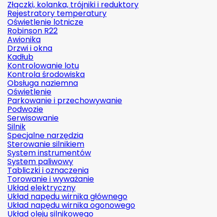
Złączki, kolanka, trójniki i reduktory
Rejestratory temperatury
Oświetlenie lotnicze
Robinson R22
Awionika
Drzwi i okna
Kadłub
Kontrolowanie lotu
Kontrola środowiska
Obsługa naziemna
Oświetlenie
Parkowanie i przechowywanie
Podwozie
Serwisowanie
Silnik
Specjalne narzędzia
Sterowanie silnikiem
System instrumentów
System paliwowy
Tabliczki i oznaczenia
Torowanie i wyważanie
Układ elektryczny
Układ napędu wirnika głównego
Układ napędu wirnika ogonowego
Układ oleju silnikowego