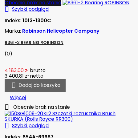
Obecnie brak na stanie

Szybki podgląd
Indeks:
1013-1300C
Marka:
Robinson Helicopter Company
B361-2 BEARING ROBINSON
(0)
4 183,00 zł
brutto
3 400,81 zł
netto

Dodaj do koszyka
Więcej

Obecnie brak na stanie

Szybki podgląd
Indeks:
654A-69687