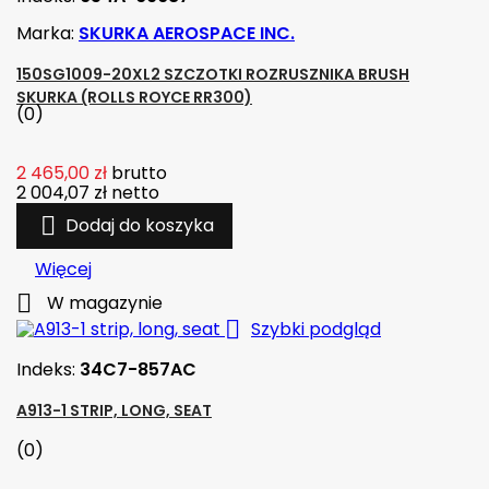
Marka:
SKURKA AEROSPACE INC.
150SG1009-20XL2 SZCZOTKI ROZRUSZNIKA BRUSH
SKURKA (ROLLS ROYCE RR300)
(0)
2 465,00 zł
brutto
2 004,07 zł
netto

Dodaj do koszyka
Więcej

W magazynie

Szybki podgląd
Indeks:
34C7-857AC
A913-1 STRIP, LONG, SEAT
(0)