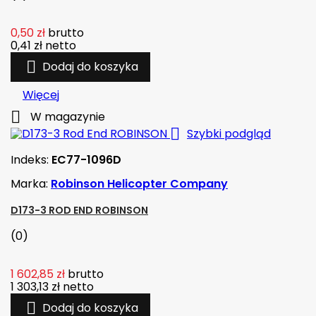
0,50 zł
brutto
0,41 zł
netto

Dodaj do koszyka
Więcej

W magazynie

Szybki podgląd
Indeks:
EC77-1096D
Marka:
Robinson Helicopter Company
D173-3 ROD END ROBINSON
(0)
1 602,85 zł
brutto
1 303,13 zł
netto

Dodaj do koszyka