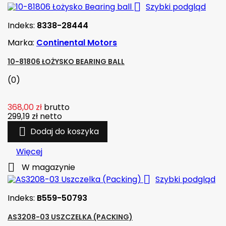

Szybki podgląd
Indeks:
8338-28444
Marka:
Continental Motors
10-81806 ŁOŻYSKO BEARING BALL
(0)
368,00 zł
brutto
299,19 zł
netto

Dodaj do koszyka
Więcej

W magazynie

Szybki podgląd
Indeks:
B559-50793
AS3208-03 USZCZELKA (PACKING)