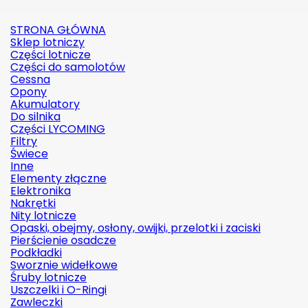
STRONA GŁÓWNA
Sklep lotniczy
Części lotnicze
Części do samolotów
Cessna
Opony
Akumulatory
Do silnika
Części LYCOMING
Filtry
Świece
Inne
Elementy złączne
Elektronika
Nakrętki
Nity lotnicze
Opaski, obejmy, osłony, owijki, przelotki i zaciski
Pierścienie osadcze
Podkładki
Sworznie widełkowe
Śruby lotnicze
Uszczelki i O-Ringi
Zawleczki