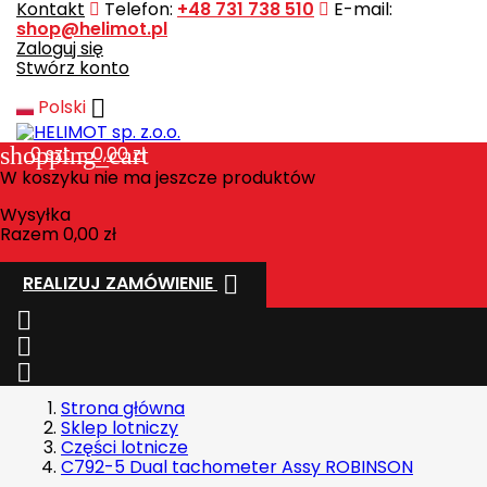
Kontakt
Telefon:
+48 731 738 510
E-mail:
shop@helimot.pl
Zaloguj się
Stwórz konto

Polski
shopping_cart
0
szt. - 0,00 zł
W koszyku nie ma jeszcze produktów
Wysyłka
Razem
0,00 zł

REALIZUJ ZAMÓWIENIE



Strona główna
Sklep lotniczy
Części lotnicze
C792-5 Dual tachometer Assy ROBINSON