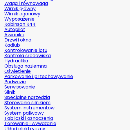
Waga i równowaga
Wirnik główny
Wirnik ogonowy
Wyposażenie
Robinson R44
Autopilot
Awionika
Drzwi i okna
Kadłub
Kontrolowanie lotu
Kontrola środowiska
Hydraulika
Obsługa naziemna
Oświetlenie
Parkowanie i przechowywanie
Podwozie
Serwisowanie
Silnik
Specjalne narzędzia
Sterowanie silnikiem
System instrumentów
System paliwowy
Tabliczki i oznaczenia
Torowanie i wyważanie
Układ elektryczny