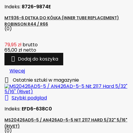
Indeks:
8726-9874E
MT936-6 DĘTKA DO KÓŁKA (INNER TUBE REPLACEMENT)
ROBINSON R44 / R66
(0)
79,95 zł
brutto
65,00 zł
netto

Dodaj do koszyka
Więcej

Ostatnie sztuki w magazynie

Szybki podgląd
Indeks:
EFD6-638C0
MS20426AD5-5 / AN426AD-5-5 NIT 2117 HARD 5/32" 5/16"
(RIVET)
(0)