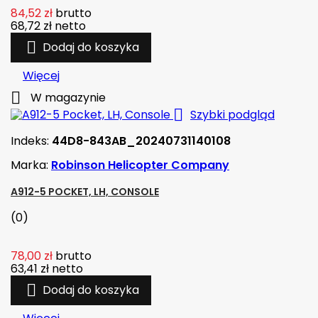
84,52 zł
brutto
68,72 zł
netto

Dodaj do koszyka
Więcej

W magazynie

Szybki podgląd
Indeks:
44D8-843AB_20240731140108
Marka:
Robinson Helicopter Company
A912-5 POCKET, LH, CONSOLE
(0)
78,00 zł
brutto
63,41 zł
netto

Dodaj do koszyka