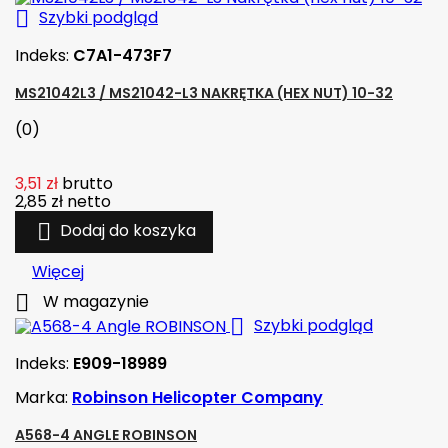

Szybki podgląd
Indeks:
C7A1-473F7
MS21042L3 / MS21042-L3 NAKRĘTKA (HEX NUT) 10-32
(0)
3,51 zł
brutto
2,85 zł
netto

Dodaj do koszyka
Więcej

W magazynie

Szybki podgląd
Indeks:
E909-18989
Marka:
Robinson Helicopter Company
A568-4 ANGLE ROBINSON