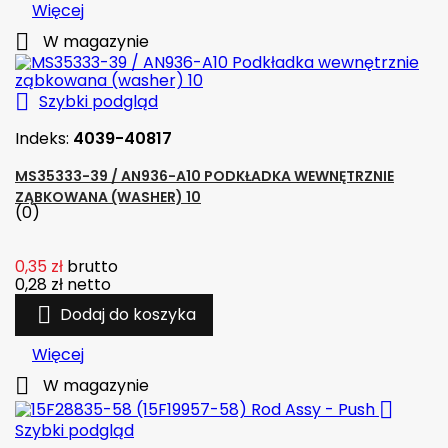
Więcej

W magazynie

Szybki podgląd
Indeks:
4039-40817
MS35333-39 / AN936-A10 PODKŁADKA WEWNĘTRZNIE
ZĄBKOWANA (WASHER) 10
(0)
0,35 zł
brutto
0,28 zł
netto

Dodaj do koszyka
Więcej

W magazynie

Szybki podgląd