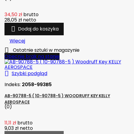
34,50 zł
brutto
28,05 zł
netto

Dodaj do koszyka
Więcej

Ostatnie sztuki w magazynie
Obecnie brak na stanie

Szybki podgląd
Indeks:
2058-993B5
AB-90788-5 ( 10-90788-5 ) WOODRUFF KEY KELLY
AEROSPACE
(0)
11,11 zł
brutto
9,03 zł
netto