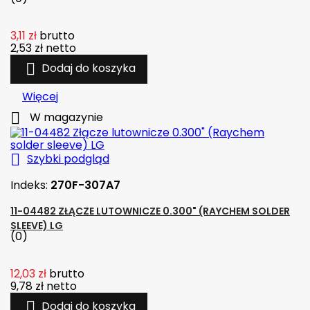
3,11 zł
brutto
2,53 zł
netto

Dodaj do koszyka
Więcej

W magazynie

Szybki podgląd
Indeks:
270F-307A7
11-04482 ZŁĄCZE LUTOWNICZE 0.300" (RAYCHEM SOLDER
SLEEVE) LG
(0)
12,03 zł
brutto
9,78 zł
netto

Dodaj do koszyka