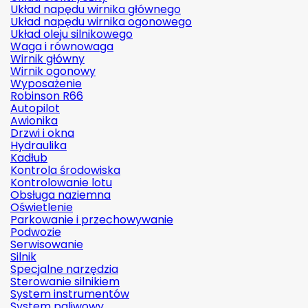
Układ napędu wirnika głównego
Układ napędu wirnika ogonowego
Układ oleju silnikowego
Waga i równowaga
Wirnik główny
Wirnik ogonowy
Wyposażenie
Robinson R66
Autopilot
Awionika
Drzwi i okna
Hydraulika
Kadłub
Kontrola środowiska
Kontrolowanie lotu
Obsługa naziemna
Oświetlenie
Parkowanie i przechowywanie
Podwozie
Serwisowanie
Silnik
Specjalne narzędzia
Sterowanie silnikiem
System instrumentów
System paliwowy