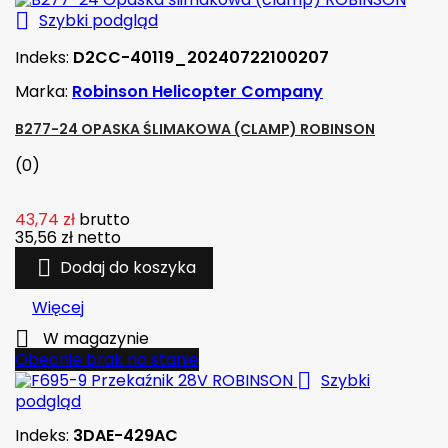

Szybki podgląd
Indeks:
D2CC-40119_20240722100207
Marka:
Robinson Helicopter Company
B277-24 OPASKA ŚLIMAKOWA (CLAMP) ROBINSON
(0)
43,74 zł
brutto
35,56 zł
netto

Dodaj do koszyka
Więcej

W magazynie
Obecnie brak na stanie

Szybki
podgląd
Indeks:
3DAE-429AC