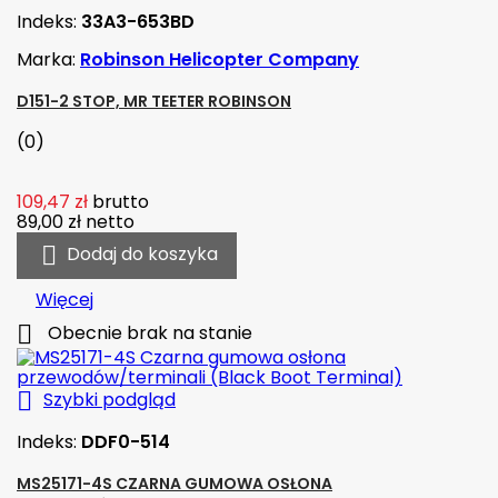
Indeks:
33A3-653BD
Marka:
Robinson Helicopter Company
D151-2 STOP, MR TEETER ROBINSON
(0)
109,47 zł
brutto
89,00 zł
netto

Dodaj do koszyka
Więcej

Obecnie brak na stanie

Szybki podgląd
Indeks:
DDF0-514
MS25171-4S CZARNA GUMOWA OSŁONA