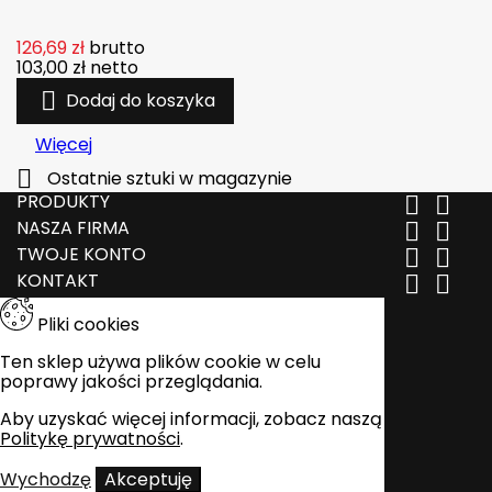
126,69 zł
brutto
103,00 zł
netto

Dodaj do koszyka
Więcej

Ostatnie sztuki w magazynie
PRODUKTY


NASZA FIRMA


TWOJE KONTO


KONTAKT


Pliki cookies
Ten sklep używa plików cookie w celu
poprawy jakości przeglądania.
Aby uzyskać więcej informacji, zobacz naszą
Politykę prywatności
.
Wychodzę
Akceptuję