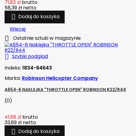
71,82 zł
brutto
58,39 zł
netto

Dodaj do koszyka
Więcej

Ostatnie sztuki w magazynie

Szybki podgląd
Indeks:
1834-84643
Marka:
Robinson Helicopter Company
A654-6 NAKLEJKA "THROTTLE OPEN" ROBINSON R22/R44
(0)
41,68 zł
brutto
33,89 zł
netto

Dodaj do koszyka