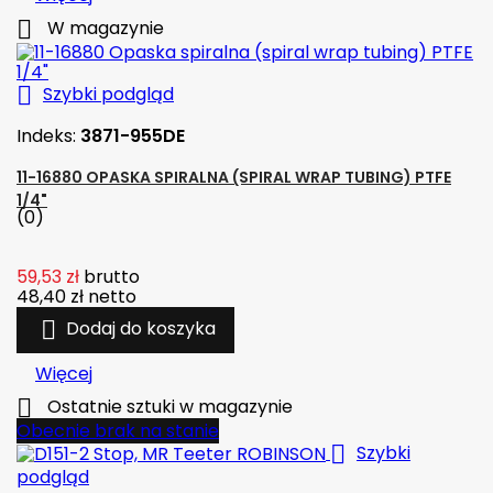

W magazynie

Szybki podgląd
Indeks:
3871-955DE
11-16880 OPASKA SPIRALNA (SPIRAL WRAP TUBING) PTFE
1/4"
(0)
59,53 zł
brutto
48,40 zł
netto

Dodaj do koszyka
Więcej

Ostatnie sztuki w magazynie
Obecnie brak na stanie

Szybki
podgląd