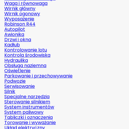
Waga i równowaga
Wirnik główny
Wirnik ogonowy
Wyposażenie
Robinson R44
Autopilot
Awionika
Drzwi i okna
Kadłub
Kontrolowanie lotu
Kontrola środowiska
Hydraulika
Obsługa naziemna
Oświetlenie
Parkowanie i przechowywanie
Podwozie
Serwisowanie
Silnik
Specjalne narzędzia
Sterowanie silnikiem
System instrumentów
System paliwowy
Tabliczki i oznaczenia
Torowanie i wyważanie
Układ elektryczny