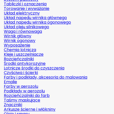
Tabliczki i oznaczenia
Torowanie i wyważanie
Układ elektryczny
Układ napędu wirnika głównego
Układ napędu wirnika ogonowego
Układ oleju silnikowego
Waga i równowaga
Wirnik główny
Wirnik ogonowy
Wyposażenie
Chemia lotnicza
Kleje i uszczelniacze
Rozcieńczalniki
Środki antykorozyjne
Lotnicze środki do czyszczenia
Czyściwa i ścierki
Farby i podkłady, akcesoria do malowania
Emalie
Farby w aerozolu
Podkłady w aerozolu
Rozcieńczalniki do farb
Taśmy maskujące
Znaczniki
Arkusze ścierne i włókniny
Oleje i smary