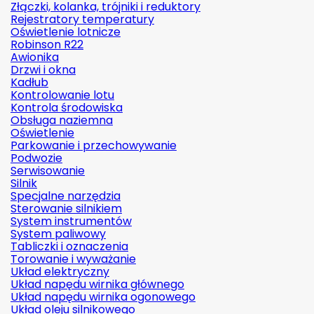
Złączki, kolanka, trójniki i reduktory
Rejestratory temperatury
Oświetlenie lotnicze
Robinson R22
Awionika
Drzwi i okna
Kadłub
Kontrolowanie lotu
Kontrola środowiska
Obsługa naziemna
Oświetlenie
Parkowanie i przechowywanie
Podwozie
Serwisowanie
Silnik
Specjalne narzędzia
Sterowanie silnikiem
System instrumentów
System paliwowy
Tabliczki i oznaczenia
Torowanie i wyważanie
Układ elektryczny
Układ napędu wirnika głównego
Układ napędu wirnika ogonowego
Układ oleju silnikowego