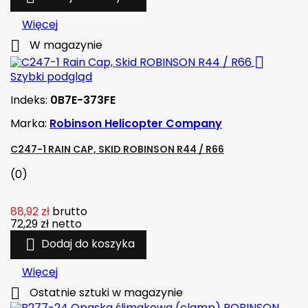
Więcej

W magazynie

Szybki podgląd
Indeks:
0B7E-373FE
Marka:
Robinson Helicopter Company
C247-1 RAIN CAP, SKID ROBINSON R44 / R66
(0)
88,92 zł
brutto
72,29 zł
netto

Dodaj do koszyka
Więcej

Ostatnie sztuki w magazynie