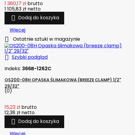
1 360,17 zł
brutto
1 105,83 zł
netto

Dodaj do koszyka
Więcej

Ostatnie sztuki w magazynie

Szybki podgląd
Indeks:
366B-1262C
QS200-08H OPASKA ŚLIMAKOWA (BREEZE CLAMP) 1/2"
29/32"
(0)
15,23 zł
brutto
12,38 zł
netto

Dodaj do koszyka
Więcej