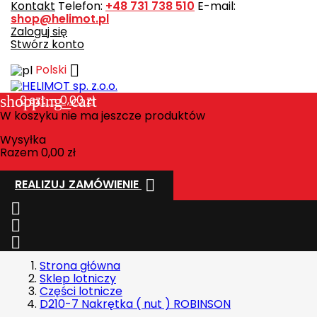
Kontakt
Telefon:
+48 731 738 510
E-mail:
shop@helimot.pl
Zaloguj się
Stwórz konto

Polski
shopping_cart
0
szt. - 0,00 zł
W koszyku nie ma jeszcze produktów
Wysyłka
Razem
0,00 zł

REALIZUJ ZAMÓWIENIE



Strona główna
Sklep lotniczy
Części lotnicze
D210-7 Nakrętka ( nut ) ROBINSON