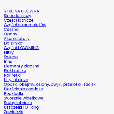
STRONA GŁÓWNA
Sklep lotniczy
Części lotnicze
Części do samolotów
Cessna
Opony
Akumulatory
Do silnika
Części LYCOMING
Filtry
Świece
Inne
Elementy złączne
Elektronika
Nakrętki
Nity lotnicze
Opaski, obejmy, osłony, owijki, przelotki i zaciski
Pierścienie osadcze
Podkładki
Sworznie widełkowe
Śruby lotnicze
Uszczelki i O-Ringi
Zawleczki