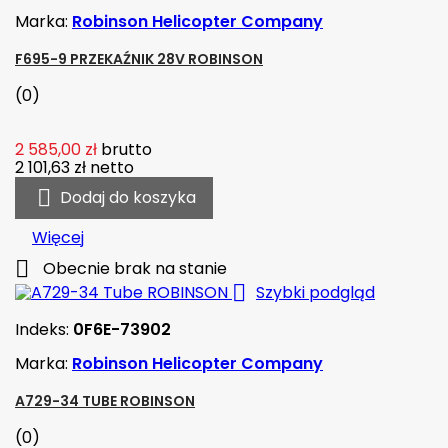
Marka:
Robinson Helicopter Company
F695-9 PRZEKAŹNIK 28V ROBINSON
(0)
2 585,00 zł
brutto
2 101,63 zł
netto

Dodaj do koszyka
Więcej

Obecnie brak na stanie

Szybki podgląd
Indeks:
0F6E-73902
Marka:
Robinson Helicopter Company
A729-34 TUBE ROBINSON
(0)