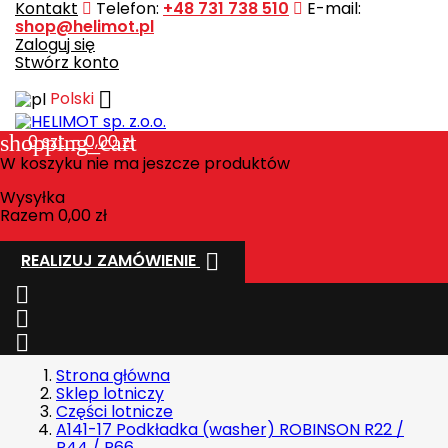
Kontakt
Telefon:
+48 731 738 510
E-mail:
shop@helimot.pl
Zaloguj się
Stwórz konto

Polski
shopping_cart
0
szt. - 0,00 zł
W koszyku nie ma jeszcze produktów
Wysyłka
Razem
0,00 zł

REALIZUJ ZAMÓWIENIE



Strona główna
Sklep lotniczy
Części lotnicze
A141-17 Podkładka (washer) ROBINSON R22 /
R44 / R66