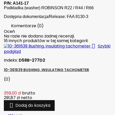
P/N: A141-17
Podkładka (washer) ROBINSON R22 / R44 / R66
Dostępna dokumentacja/Release: FAA 8130-3
Komentarze (0)
Oceń
Na razie nie dodano żadnej recenzji.
16 innych produktów w tej samej kategorii:

Szybki
podgląd
Indeks:
D58B-277D2
10-361639 BUSHING, INSULATING TACHOMETER
(0)
359,00 zł
brutto
291,87 zł
netto

Dodaj do koszyka