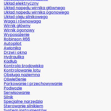
Układ elektryczny
Układ napędu wirnika głównego
Układ napędu wirnika ogonowego
Układ oleju silnikowego
Waga i równowaga
Wirnik główny
Wirnik ogonowy
Wyposażenie
Robinson R66
Autopilot
Awionika
Drzwi i okna
Hydraulika
Kadłub
Kontrola środowiska
Kontrolowanie lotu
Obsługa naziemna
Oświetlenie
Parkowanie i przechowywanie
Podwozie
Serwisowanie
Silnik
Specjalne narzędzia
Sterowanie silnikiem
System instrumentów