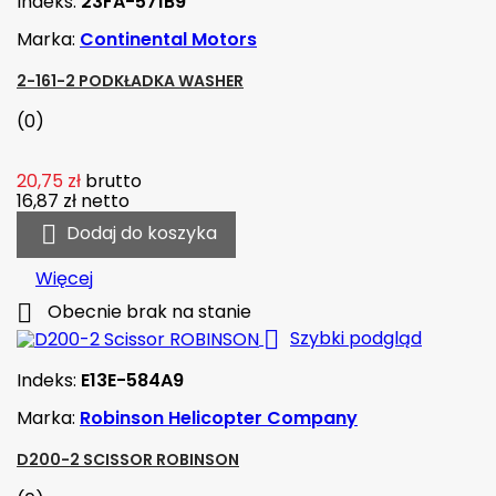
Indeks:
23FA-571B9
Marka:
Continental Motors
2-161-2 PODKŁADKA WASHER
(0)
20,75 zł
brutto
16,87 zł
netto

Dodaj do koszyka
Więcej

Obecnie brak na stanie

Szybki podgląd
Indeks:
E13E-584A9
Marka:
Robinson Helicopter Company
D200-2 SCISSOR ROBINSON