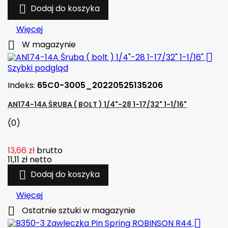

Dodaj do koszyka
Więcej

W magazynie

Szybki podgląd
Indeks:
65C0-3005_20220525135206
AN174-14A ŚRUBA ( BOLT ) 1/4"-28 1-17/32" 1-1/16"
(0)
13,66 zł
brutto
11,11 zł
netto

Dodaj do koszyka
Więcej

Ostatnie sztuki w magazynie
