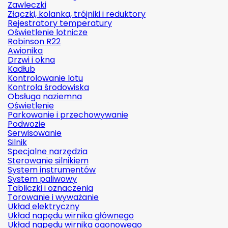
Zawleczki
Złączki, kolanka, trójniki i reduktory
Rejestratory temperatury
Oświetlenie lotnicze
Robinson R22
Awionika
Drzwi i okna
Kadłub
Kontrolowanie lotu
Kontrola środowiska
Obsługa naziemna
Oświetlenie
Parkowanie i przechowywanie
Podwozie
Serwisowanie
Silnik
Specjalne narzędzia
Sterowanie silnikiem
System instrumentów
System paliwowy
Tabliczki i oznaczenia
Torowanie i wyważanie
Układ elektryczny
Układ napędu wirnika głównego
Układ napędu wirnika ogonowego