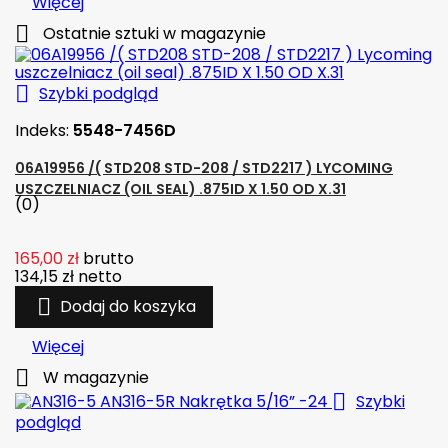
Więcej

Ostatnie sztuki w magazynie

Szybki podgląd
Indeks:
5548-7456D
06A19956 /( STD208 STD-208 / STD2217 ) LYCOMING
USZCZELNIACZ (OIL SEAL) .875ID X 1.50 OD X.31
(0)
165,00 zł
brutto
134,15 zł
netto

Dodaj do koszyka
Więcej

W magazynie

Szybki
podgląd