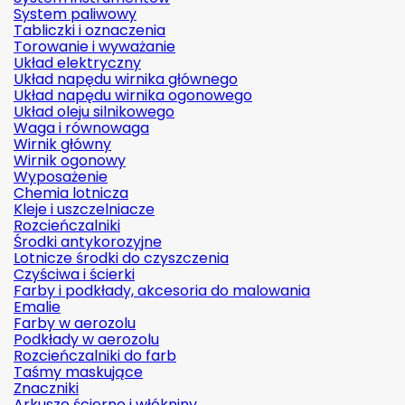
System paliwowy
Tabliczki i oznaczenia
Torowanie i wyważanie
Układ elektryczny
Układ napędu wirnika głównego
Układ napędu wirnika ogonowego
Układ oleju silnikowego
Waga i równowaga
Wirnik główny
Wirnik ogonowy
Wyposażenie
Chemia lotnicza
Kleje i uszczelniacze
Rozcieńczalniki
Środki antykorozyjne
Lotnicze środki do czyszczenia
Czyściwa i ścierki
Farby i podkłady, akcesoria do malowania
Emalie
Farby w aerozolu
Podkłady w aerozolu
Rozcieńczalniki do farb
Taśmy maskujące
Znaczniki
Arkusze ścierne i włókniny