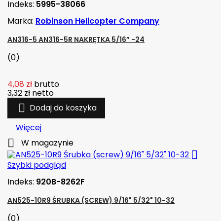
Indeks:
5995-38066
Marka:
Robinson Helicopter Company
AN316-5 AN316-5R NAKRĘTKA 5/16” -24
(0)
4,08 zł
brutto
3,32 zł
netto

Dodaj do koszyka
Więcej

W magazynie

Szybki podgląd
Indeks:
920B-8262F
AN525-10R9 ŚRUBKA (SCREW) 9/16" 5/32" 10-32
(0)