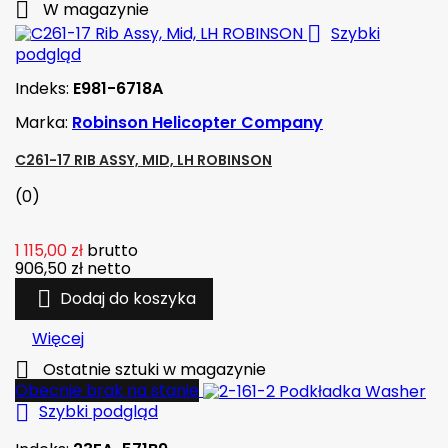

W magazynie

Szybki
podgląd
Indeks:
E981-6718A
Marka:
Robinson Helicopter Company
C261-17 RIB ASSY, MID, LH ROBINSON
(0)
1 115,00 zł
brutto
906,50 zł
netto

Dodaj do koszyka
Więcej

Ostatnie sztuki w magazynie
Obecnie brak na stanie

Szybki podgląd