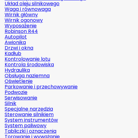
Układ oleju silnikowego
Waga i równowaga
Wirnik główny
Wirnik ogonowy
Wyposażenie
Robinson R44
Autopilot
Awionika
Drzwi i okna
Kadłub
Kontrolowanie lotu
Kontrola środowiska
Hydraulika
Obsługa naziemna
Oświetlenie
Parkowanie i przechowywanie
Podwozie
Serwisowanie
Silnik
Specjalne narzędzia
Sterowanie silnikiem
System instrumentów
System paliwowy
Tabliczki i oznaczenia
Torowanie i wyważanie