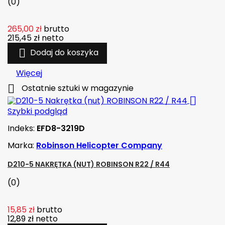
(0)
265,00 zł
brutto
215,45 zł
netto

Dodaj do koszyka
Więcej

Ostatnie sztuki w magazynie

Szybki podgląd
Indeks:
EFD8-3219D
Marka:
Robinson Helicopter Company
D210-5 NAKRĘTKA (NUT) ROBINSON R22 / R44
(0)
15,85 zł
brutto
12,89 zł
netto