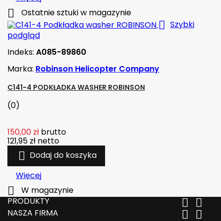

Ostatnie sztuki w magazynie

Szybki
podgląd
Indeks:
A085-89860
Marka:
Robinson Helicopter Company
C141-4 PODKŁADKA WASHER ROBINSON
(0)
150,00 zł
brutto
121,95 zł
netto

Dodaj do koszyka
Więcej

W magazynie
PRODUKTY


NASZA FIRMA

