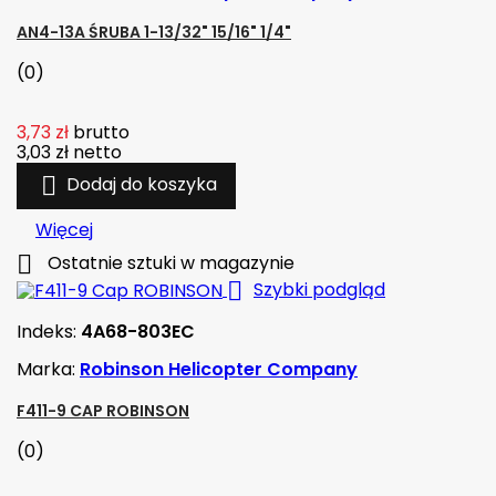
AN4-13A ŚRUBA 1-13/32" 15/16" 1/4"
(0)
3,73 zł
brutto
3,03 zł
netto

Dodaj do koszyka
Więcej

Ostatnie sztuki w magazynie

Szybki podgląd
Indeks:
4A68-803EC
Marka:
Robinson Helicopter Company
F411-9 CAP ROBINSON
(0)