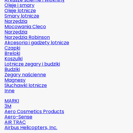
Oleje i smary
Oleje lotnicze
Smary lotnicze
Narzędzia
Mocowania Cleco
Narzędzia
Narzędzia Robinson
Akcesoria i gadżety lotnicze
Czapki
Breloki
Koszulki
Lotnicze zegary i budziki
Budziki
Zegary naścienne
Magnesy
Słuchawki lotnicze
Inne
MARKI
3M
Aero Cosmetics Products
Aero-Sense
AIR TRAC
Airbus Helicopters, Inc.