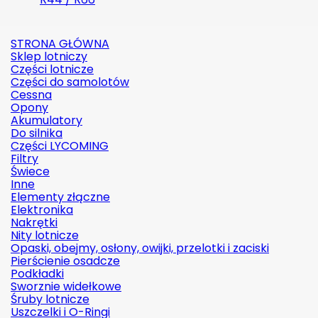
STRONA GŁÓWNA
Sklep lotniczy
Części lotnicze
Części do samolotów
Cessna
Opony
Akumulatory
Do silnika
Części LYCOMING
Filtry
Świece
Inne
Elementy złączne
Elektronika
Nakrętki
Nity lotnicze
Opaski, obejmy, osłony, owijki, przelotki i zaciski
Pierścienie osadcze
Podkładki
Sworznie widełkowe
Śruby lotnicze
Uszczelki i O-Ringi