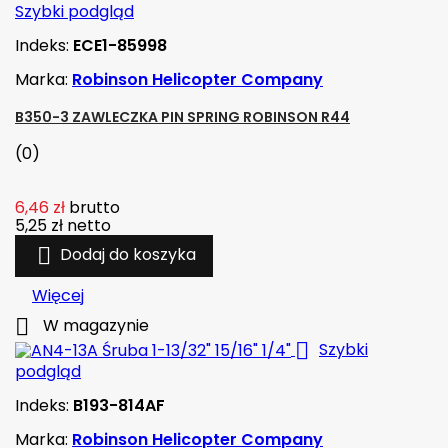
Szybki podgląd
Indeks:
ECE1-85998
Marka:
Robinson Helicopter Company
B350-3 ZAWLECZKA PIN SPRING ROBINSON R44
(0)
6,46 zł
brutto
5,25 zł
netto

Dodaj do koszyka
Więcej

W magazynie

Szybki
podgląd
Indeks:
B193-814AF
Marka:
Robinson Helicopter Company