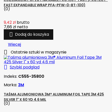
FAST EXPANDABLE WRAP PFA-PFW-0-BT-100)
(0)
9,42 zł
brutto
7,66 zł
netto

Dodaj do koszyka
Więcej

Ostatnie sztuki w magazynie

Szybki podgląd
Indeks:
C555-35800
Marka:
3M
TAŚMA ALUMIONIOWA 3M® ALUMINUM FOIL TAPE 3M 425
SILVER 1" X 60 YD 4.6 MIL
(0)