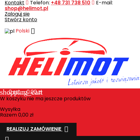
Kontakt
Telefon:
+48 731 738 510
E-mail:
shop@helimot.pl
Zaloguj się
Stwórz konto

Polski
shopping_cart
0
szt. - 0,00 zł
W koszyku nie ma jeszcze produktów
Wysyłka
Razem
0,00 zł

REALIZUJ ZAMÓWIENIE
