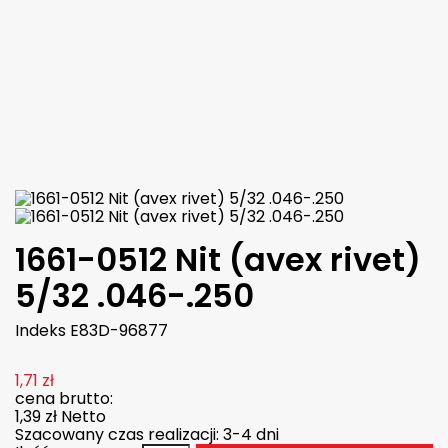
CHAMPION
7,66 zł
brutto
6,23 zł
netto

Dodaj do koszyka
Więcej

W magazynie
1661-0512 Nit (avex rivet)
5/32 .046-.250
Indeks
E83D-96877
1,71 zł
cena brutto:
1,39 zł
Netto
Szacowany czas realizacji: 3-4 dni