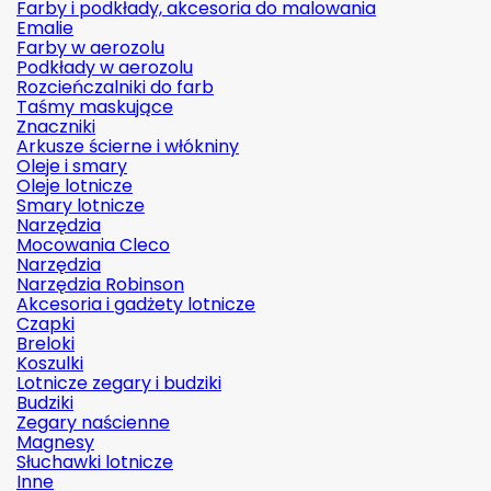
Farby i podkłady, akcesoria do malowania
Emalie
Farby w aerozolu
Podkłady w aerozolu
Rozcieńczalniki do farb
Taśmy maskujące
Znaczniki
Arkusze ścierne i włókniny
Oleje i smary
Oleje lotnicze
Smary lotnicze
Narzędzia
Mocowania Cleco
Narzędzia
Narzędzia Robinson
Akcesoria i gadżety lotnicze
Czapki
Breloki
Koszulki
Lotnicze zegary i budziki
Budziki
Zegary naścienne
Magnesy
Słuchawki lotnicze
Inne