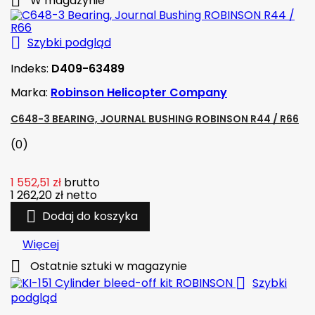

W magazynie

Szybki podgląd
Indeks:
D409-63489
Marka:
Robinson Helicopter Company
C648-3 BEARING, JOURNAL BUSHING ROBINSON R44 / R66
(0)
1 552,51 zł
brutto
1 262,20 zł
netto

Dodaj do koszyka
Więcej

Ostatnie sztuki w magazynie

Szybki
podgląd