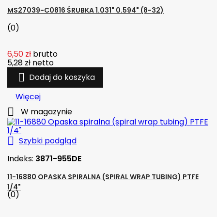
MS27039-C0816 ŚRUBKA 1.031" 0.594" (8-32)
(0)
6,50 zł
brutto
5,28 zł
netto

Dodaj do koszyka
Więcej

W magazynie

Szybki podgląd
Indeks:
3871-955DE
11-16880 OPASKA SPIRALNA (SPIRAL WRAP TUBING) PTFE
1/4"
(0)