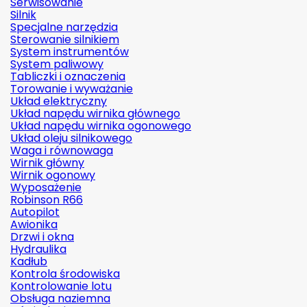
Serwisowanie
Silnik
Specjalne narzędzia
Sterowanie silnikiem
System instrumentów
System paliwowy
Tabliczki i oznaczenia
Torowanie i wyważanie
Układ elektryczny
Układ napędu wirnika głównego
Układ napędu wirnika ogonowego
Układ oleju silnikowego
Waga i równowaga
Wirnik główny
Wirnik ogonowy
Wyposażenie
Robinson R66
Autopilot
Awionika
Drzwi i okna
Hydraulika
Kadłub
Kontrola środowiska
Kontrolowanie lotu
Obsługa naziemna