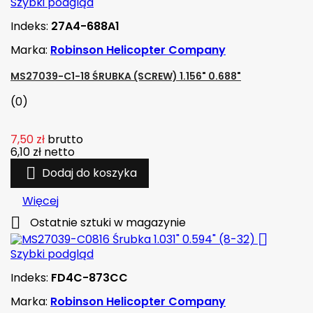
Szybki podgląd
Indeks:
27A4-688A1
Marka:
Robinson Helicopter Company
MS27039-C1-18 ŚRUBKA (SCREW) 1.156" 0.688"
(0)
7,50 zł
brutto
6,10 zł
netto

Dodaj do koszyka
Więcej

Ostatnie sztuki w magazynie

Szybki podgląd
Indeks:
FD4C-873CC
Marka:
Robinson Helicopter Company