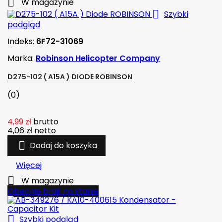

W magazynie

Szybki
podgląd
Indeks:
6F72-31069
Marka:
Robinson Helicopter Company
D275-102 ( A15A ) DIODE ROBINSON
(0)
4,99 zł
brutto
4,06 zł
netto

Dodaj do koszyka
Więcej

W magazynie
Obecnie brak na stanie

Szybki podgląd