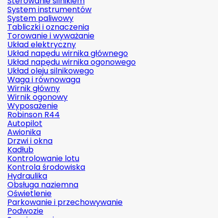
Sterowanie silnikiem
System instrumentów
System paliwowy
Tabliczki i oznaczenia
Torowanie i wyważanie
Układ elektryczny
Układ napędu wirnika głównego
Układ napędu wirnika ogonowego
Układ oleju silnikowego
Waga i równowaga
Wirnik główny
Wirnik ogonowy
Wyposażenie
Robinson R44
Autopilot
Awionika
Drzwi i okna
Kadłub
Kontrolowanie lotu
Kontrola środowiska
Hydraulika
Obsługa naziemna
Oświetlenie
Parkowanie i przechowywanie
Podwozie