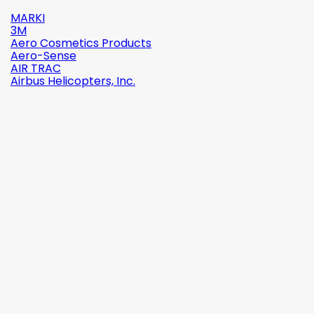
MARKI
3M
Aero Cosmetics Products
Aero-Sense
AIR TRAC
Airbus Helicopters, Inc.

Szybki
podgląd
Indeks:
2142-509C2
Marka:
Robinson Helicopter Company
AN526C-832-R8 ŚRUBKA 1/2" (8-32)
(0)
1,87 zł
brutto
1,52 zł
netto

Dodaj do koszyka
Więcej