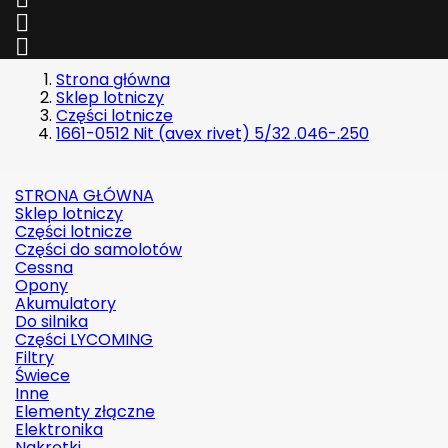


Strona główna
Sklep lotniczy
Części lotnicze
1661-0512 Nit (avex rivet) 5/32 .046-.250
STRONA GŁÓWNA
Sklep lotniczy
Części lotnicze
Części do samolotów
Cessna
Opony
Akumulatory
Do silnika
Części LYCOMING
Filtry
Świece
Inne
Elementy złączne
Elektronika
Nakrętki