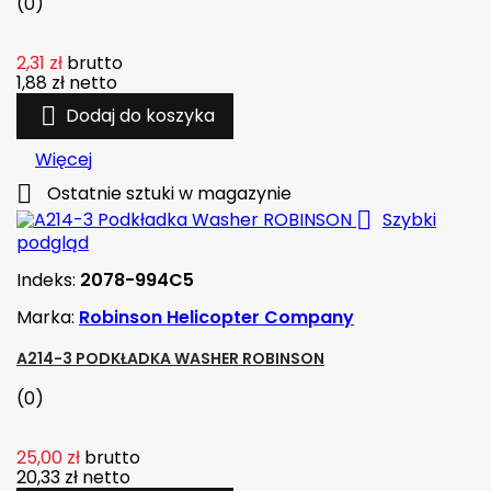
(0)
2,31 zł
brutto
1,88 zł
netto

Dodaj do koszyka
Więcej

Ostatnie sztuki w magazynie

Szybki
podgląd
Indeks:
2078-994C5
Marka:
Robinson Helicopter Company
A214-3 PODKŁADKA WASHER ROBINSON
(0)
25,00 zł
brutto
20,33 zł
netto