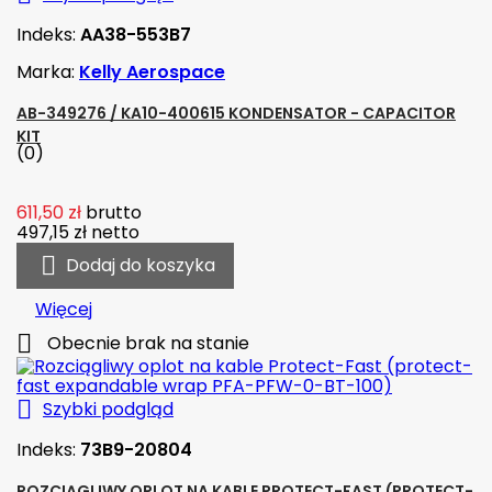
Indeks:
AA38-553B7
Marka:
Kelly Aerospace
AB-349276 / KA10-400615 KONDENSATOR - CAPACITOR
KIT
(0)
611,50 zł
brutto
497,15 zł
netto

Dodaj do koszyka
Więcej

Obecnie brak na stanie

Szybki podgląd
Indeks:
73B9-20804
ROZCIĄGLIWY OPLOT NA KABLE PROTECT-FAST (PROTECT-