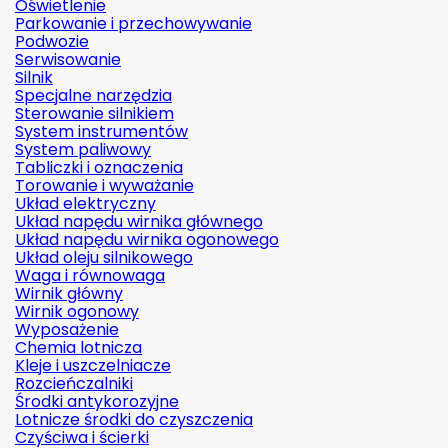
Oświetlenie
Parkowanie i przechowywanie
Podwozie
Serwisowanie
Silnik
Specjalne narzędzia
Sterowanie silnikiem
System instrumentów
System paliwowy
Tabliczki i oznaczenia
Torowanie i wyważanie
Układ elektryczny
Układ napędu wirnika głównego
Układ napędu wirnika ogonowego
Układ oleju silnikowego
Waga i równowaga
Wirnik główny
Wirnik ogonowy
Wyposażenie
Chemia lotnicza
Kleje i uszczelniacze
Rozcieńczalniki
Środki antykorozyjne
Lotnicze środki do czyszczenia
Czyściwa i ścierki