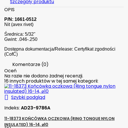
Szczegóły produktu
OPIS
P/N: 1661-0512
Nit (avex rivet)
Średnica: 5/32"
Gwint: .046-.250
Dostępna dokumentacja/Release: Certyfikat zgodności
(CofC)
Komentarze (0)
Oceń
Na razie nie dodano żadnej recenzji.
16 innych produktów w tej samej kategorii:

Szybki podgląd
Indeks:
AD23-9786A
11-18373 KOŃCÓWKA OCZKOWA (RING TONGUE NYLON
INSULATED) 16-14, ⌀10