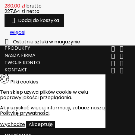
280,00 zł
brutto
227,64 zł
netto

Dodaj do koszyka
Więcej

Ostatnie sztuki w magazynie
PRODUKTY


NASZA FIRMA


TWOJE KONTO


KONTAKT


Pliki cookies
Ten sklep używa plików cookie w celu
poprawy jakości przeglądania.
Aby uzyskać więcej informacji, zobacz naszą
Politykę prywatności
.
Wychodzę
Akceptuję