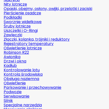
Nity lotnicze
Opaski, obejmy, osłony, owijki, przelotki i zaciski
Pierścienie osadcze
Podkładki
Sworznie widełkowe
Śruby lotnicze
Uszczelki i O-Ringi
Zawleczki
Złączki, kolanka, trójniki i reduktory
Rejestratory temperatury
Oświetlenie lotnicze
Robinson R22
Awionika
Drzwi i okna
Kadłub
Kontrolowanie lotu
Kontrola środowiska
Obsługa naziemna
Oświetlenie
Parkowanie i przechowywanie
Podwozie
Serwisowanie
Silnik
Specjalne narzędzia